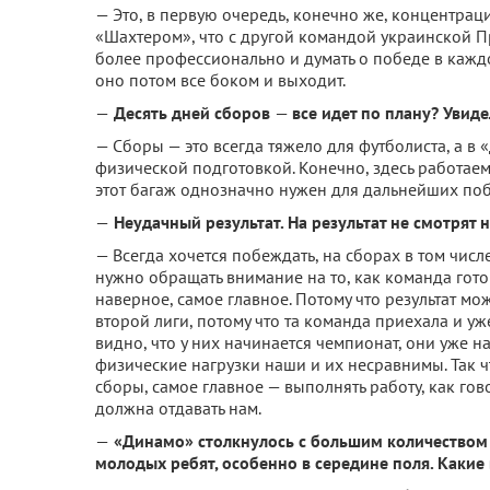
— Это, в первую очередь, конечно же, концентрация
«Шахтером», что с другой командой украинской Пр
более профессионально и думать о победе в каждо
оно потом все боком и выходит.
—
Десять дней сборов
—
все идет по плану? Увиде
— Сборы — это всегда тяжело для футболиста, а в
физической подготовкой. Конечно, здесь работаем
этот багаж однозначно нужен для дальнейших побе
—
Неудачный результат. На результат не смотрят н
— Всегда хочется побеждать, на сборах в том числ
нужно обращать внимание на то, как команда готов
наверное, самое главное. Потому что результат м
второй лиги, потому что та команда приехала и уж
видно, что у них начинается чемпионат, они уже н
физические нагрузки наши и их несравнимы. Так ч
сборы, самое главное — выполнять работу, как гово
должна отдавать нам.
—
«Динамо» столкнулось с большим количеством
молодых ребят, особенно в середине поля. Какие 