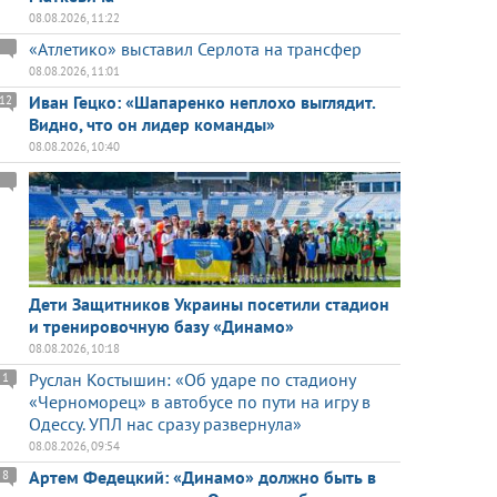
08.08.2026, 11:22
«Атлетико» выставил Серлота на трансфер
08.08.2026, 11:01
Иван Гецко: «Шапаренко неплохо выглядит.
12
Видно, что он лидер команды»
08.08.2026, 10:40
Дети Защитников Украины посетили стадион
и тренировочную базу «Динамо»
08.08.2026, 10:18
Руслан Костышин: «Об ударе по стадиону
1
«Черноморец» в автобусе по пути на игру в
Одессу. УПЛ нас сразу развернула»
08.08.2026, 09:54
Артем Федецкий: «Динамо» должно быть в
8