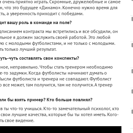
и очень приятно играть. Скромные, дружелюбные и самое
н, что это будущее «Динамо». Конечно нужно время для
ть, а уверенность приходит с победами.
дит вашу роль в команде на поле?
дписанием контракта мы встретились и все обсудили, он
тальное я должен заслужить своей работой. Это любой
рую с молодыми футболистами, и не только с молодыми.
ь только лучший результат.
ть-чуть составлять свои конспекты?
рное, неправильно. Чтобы стать тренером необходимо
е-то задумки. Когда футболисты начинают думать о
Мысли футболиста и тренера не совпадают. Футболист
 все может, там получится, там не получится. А тренер
тели бы взять пример? Кто больше повлиял?
в ты что-то учишься. Кто-то замечательный психолог, кто
 свои лучшие качества, которые бы ты хотел иметь. Кого-
ть свое видение.