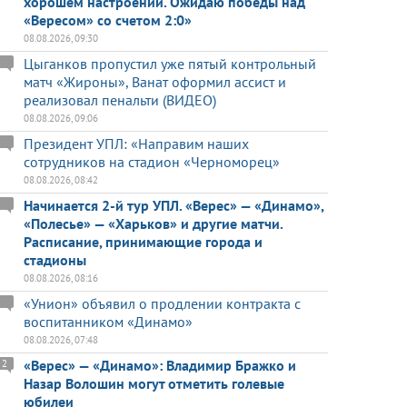
хорошем настроении. Ожидаю победы над
«Вересом» со счетом 2:0»
08.08.2026, 09:30
Цыганков пропустил уже пятый контрольный
матч «Жироны», Ванат оформил ассист и
реализовал пенальти (ВИДЕО)
08.08.2026, 09:06
Президент УПЛ: «Направим наших
сотрудников на стадион «Черноморец»
08.08.2026, 08:42
Начинается 2-й тур УПЛ. «Верес» — «Динамо»,
«Полесье» — «Харьков» и другие матчи.
Расписание, принимающие города и
стадионы
08.08.2026, 08:16
«Унион» объявил о продлении контракта с
воспитанником «Динамо»
08.08.2026, 07:48
«Верес» — «Динамо»: Владимир Бражко и
2
Назар Волошин могут отметить голевые
юбилеи