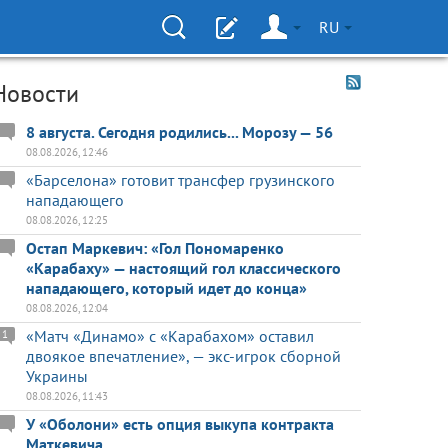
RU
Новости
8 августа. Сегодня родились... Морозу — 56
08.08.2026, 12:46
«Барселона» готовит трансфер грузинского
нападающего
08.08.2026, 12:25
Остап Маркевич: «Гол Пономаренко
«Карабаху» — настоящий гол классического
нападающего, который идет до конца»
08.08.2026, 12:04
«Матч «Динамо» с «Карабахом» оставил
1
двоякое впечатление», — экс-игрок сборной
Украины
08.08.2026, 11:43
У «Оболони» есть опция выкупа контракта
Маткевича