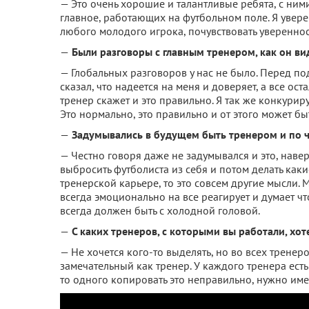
— Это очень хорошие и талантливые ребята, с ним
главное, работающих на футбольном поле. Я увере
любого молодого игрока, почувствовать увереннос
—
Были разговоры с главным тренером, как он ви
— Глобальных разговоров у нас не было. Перед по
сказал, что надеется на меня и доверяет, а все ос
тренер скажет и это правильно. Я так же конкури
Это нормально, это правильно и от этого может быт
—
Задумывались в будущем быть тренером и по чу
— Честно говоря даже не задумывался и это, наве
выбросить футболиста из себя и потом делать каки
тренерской карьере, то это совсем другие мысли. 
всегда эмоционально на все реагирует и думает что
всегда должен быть с холодной головой.
—
С каких тренеров, с которыми вы работали, хо
— Не хочется кого-то выделять, но во всех тренеро
замечательный как тренер. У каждого тренера есть
то одного копировать это неправильно, нужно име