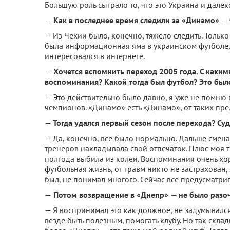
Большую роль сыграло то, что это Украина и далек
—
Как в последнее время следили за «Динамо»
—
— Из Чехии было, конечно, тяжело следить. Только
была информационная яма в украинском футболе, м
интересовался в интернете.
—
Хочется вспомнить переход 2005 года. С каки
воспоминания? Какой тогда был футбол? Это было
— Это действительно было давно, я уже не помню 
чемпионов. «Динамо» есть «Динамо», от таких пр
—
Тогда удался первый сезон после перехода? Судя
— Да, конечно, все было нормально. Дальше смена
тренеров накладывала свой отпечаток. Плюс моя тр
полгода выбила из колеи. Воспоминания очень хо
футбольная жизнь, от травм никто не застрахован, 
был, не понимал многого. Сейчас все предусматрив
—
Потом возвращение в «Днепр»
—
не было разо
— Я воспринимал это как должное, не задумывался
везде быть полезным, помогать клубу. Но так склад