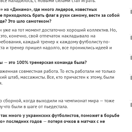
все наладилось, с новыми силами стал играть.
» из «Динамо», где много лидеров, известных
е приходилось брать флаг в руки самому, вести за собой
нде? Это шло самотеком?
 уже на тот момент достаточно хороший коллектив. Но,
 это, конечно, свой отпечаток накладывало на
требования, каждый тренер к каждому футболисту по-
еста и тренер пришел надолго, все прониклись идеей и
пы
—
это 100% тренерская команда была?
лаженная совместная работа. То есть работали не только
ий штаб, массажисты. Все, кто причастен к этому, были
я.
со сборной, когда выходили на чемпионат мира — тоже
 что были в шаге от пьедестала.
 так много у украинских футболистов, поможет в борьбе
о» последних годов
—
потеря очков в матчах с не