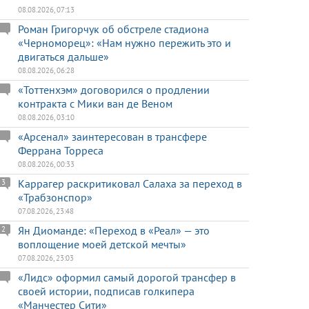
08.08.2026, 07:13
Роман Григорчук об обстреле стадиона
«Черноморец»: «Нам нужно пережить это и
двигаться дальше»
08.08.2026, 06:28
«Тоттенхэм» договорился о продлении
контракта с Мики ван де Веном
08.08.2026, 03:10
«Арсенал» заинтересован в трансфере
Феррана Торреса
08.08.2026, 00:33
Каррагер раскритиковал Салаха за переход в
3
«Трабзонспор»
07.08.2026, 23:48
Ян Диоманде: «Переход в «Реал» — это
2
воплощение моей детской мечты»
07.08.2026, 23:03
«Лидс» оформил самый дорогой трансфер в
своей истории, подписав голкипера
«Манчестер Сити»