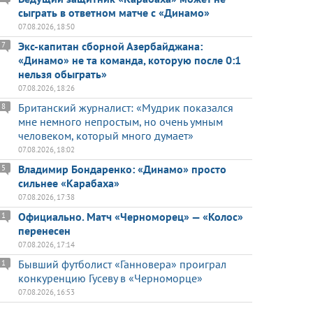
сыграть в ответном матче с «Динамо»
07.08.2026, 18:50
Экс-капитан сборной Азербайджана:
7
«Динамо» не та команда, которую после 0:1
нельзя обыграть»
07.08.2026, 18:26
Британский журналист: «Мудрик показался
8
мне немного непростым, но очень умным
человеком, который много думает»
07.08.2026, 18:02
Владимир Бондаренко: «Динамо» просто
5
сильнее «Карабаха»
07.08.2026, 17:38
Официально. Матч «Черноморец» — «Колос»
1
перенесен
07.08.2026, 17:14
Бывший футболист «Ганновера» проиграл
1
конкуренцию Гусеву в «Черноморце»
07.08.2026, 16:53