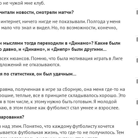
о не чужой мне клуб.
читали новости, смотрели матчи?
 интернет, ничего нигде не показывали. Полгода у меня
ало что знал и видел. Но, по возможности, конечно,
ми мыслями тогда переходили в «Динамо»? Какие были
 давно, и «Динамо», и «Днепр» были другими...
всех нюансов. Помню, что была мотивация играть в Лиге
едложений не отказываются.
 по статистике, он был удачным...
авма, полученная в игре за сборную, она меня где-то на
рошие, теплые, все в принципе складывалось хорошо. Это
я в том числе, к этому нужно быть готовым. Я молодой
аю, в этом плане как футболист стал умнее и взрослее.
чарования?
 над этим. Понятно, что каждому футболисту хочется
ывается футбольная жизнь, что где-то не получилось. Тем