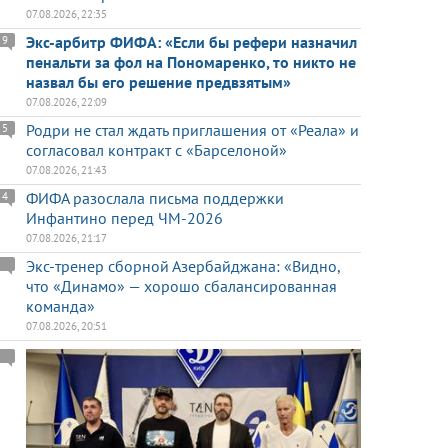
07.08.2026, 22:35
Экс-арбитр ФИФА: «Если бы рефери назначил
9
пенальти за фол на Пономаренко, то никто не
назвал бы его решение предвзятым»
07.08.2026, 22:09
Родри не стал ждать приглашения от «Реала» и
5
согласовал контракт с «Барселоной»
07.08.2026, 21:43
ФИФА разослала письма поддержки
4
Инфантино перед ЧМ-2026
07.08.2026, 21:17
Экс-тренер сборной Азербайджана: «Видно,
что «Динамо» — хорошо сбалансированная
команда»
07.08.2026, 20:51