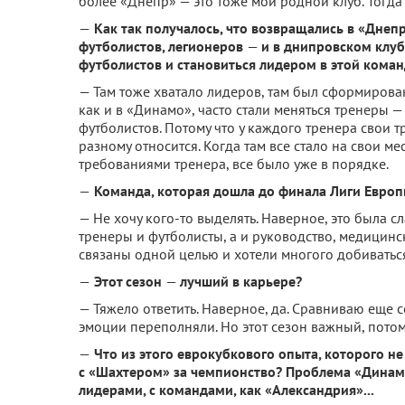
более «Днепр» — это тоже мой родной клуб. Тогда 
—
Как так получалось, что возвращались в «Днепр
футболистов, легионеров
—
и в днипровском клуб
футболистов и становиться лидером в этой кома
— Там тоже хватало лидеров, там был сформирован
как и в «Динамо», часто стали меняться тренеры —
футболистов. Потому что у каждого тренера свои 
разному относится. Когда там все стало на свои м
требованиями тренера, все было уже в порядке.
—
Команда, которая дошла до финала Лиги Евро
— Не хочу кого-то выделять. Наверное, это была с
тренеры и футболисты, а и руководство, медицинск
связаны одной целью и хотели многого добиватьс
—
Этот сезон
—
лучший в карьере?
— Тяжело ответить. Наверное, да. Сравниваю еще 
эмоции переполняли. Но этот сезон важный, потому
—
Что из этого еврокубкового опыта, которого не
с «Шахтером» за чемпионство? Проблема «Динам
лидерами, с командами, как «Александрия»...