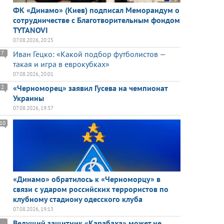
ФК «Динамо» (Киев) подписал Меморандум о
сотрудничестве с Благотворительным фондом
TYTANOVI
07.08.2026, 20:25
Иван Гецко: «Какой подбор футболистов —
7
такая и игра в еврокубках»
07.08.2026, 20:01
«Черноморец» заявил Гусева на чемпионат
2
Украины
07.08.2026, 19:37
10
«Динамо» обратилось к «Черноморцу» в
связи с ударом российских террористов по
клубному стадиону одесского клуба
07.08.2026, 19:13
Ведущий защитник «Карабаха» может не