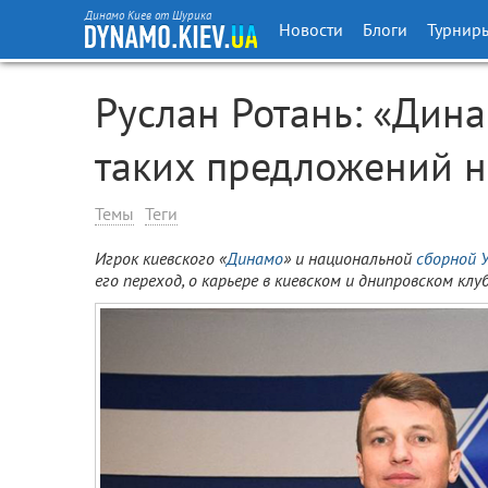
Динамо Киев от Шурика
Новости
Блоги
Турнир
Руслан Ротань: «Дина
таких предложений н
Темы
Теги
Игрок киевского «
Динамо
» и национальной
сборной 
его переход, о карьере в киевском и днипровском к