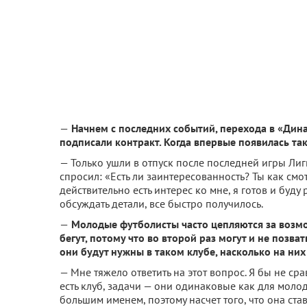
—
Начнем с последних событий, перехода в «Дина
подписали контракт. Когда впервые появилась та
— Только ушли в отпуск после последней игры Ли
спросил: «Есть ли заинтересованность? Ты как смот
действительно есть интерес ко мне, я готов и буду
обсуждать детали, все быстро получилось.
—
Молодые футболисты часто цепляются за возмож
бегут, потому что во второй раз могут и не позв
они будут нужны в таком клубе, насколько на них
— Мне тяжело ответить на этот вопрос. Я бы не ср
есть клуб, задачи — они одинаковые как для молод
большим именем, поэтому насчет того, что она ста