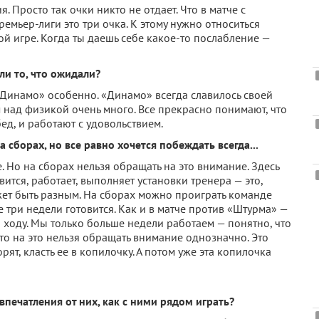
. Просто так очки никто не отдает. Что в матче с
емьер-лиги это три очка. К этому нужно относиться
й игре. Когда ты даешь себе какое-то послабление —
ли то, что ожидали?
 «Динамо» особенно. «Динамо» всегда славилось своей
 над физикой очень много. Все прекрасно понимают, что
д, и работают с удовольствием.
а сборах, но все равно хочется побеждать всегда...
е. Но на сборах нельзя обращать на это внимание. Здесь
ится, работает, выполняет установки тренера — это,
ожет быть разным. На сборах можно проиграть команде
е три недели готовится. Как и в матче против «Штурма» —
а ходу. Мы только больше недели работаем — понятно, что
то на это нельзя обращать внимание однозначно. Это
рят, класть ее в копилочку. А потом уже эта копилочка
впечатления от них, как с ними рядом играть?