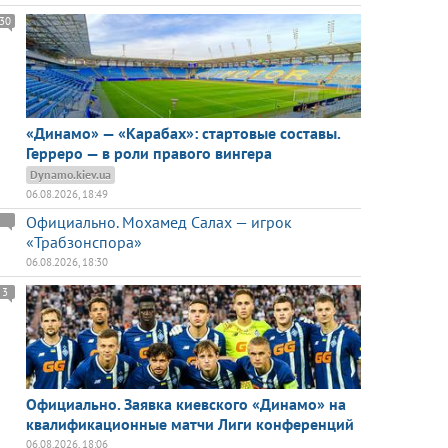
30
«Динамо» — «Карабах»: стартовые составы.
Герреро — в роли правого вингера
Dynamo.kiev.ua
06.08.2026, 18:49
Официально. Мохамед Салах — игрок
«Трабзонспора»
06.08.2026, 18:30
3
Официально. Заявка киевского «Динамо» на
квалификационные матчи Лиги конференций
06.08.2026, 18:06