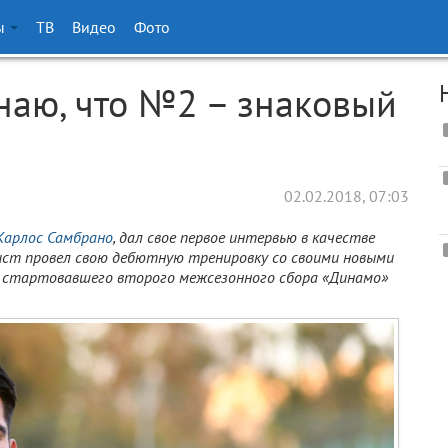
ы
ТВ
Видео
Фото
наю, что №2 – знаковый
02.02.2018, 07:03
Карлос Самбрано
, дал свое первое интервью в качестве
лист провел свою дебютную тренировку со своими новыми
х стартовавшего второго межсезонного сбора «Динамо»