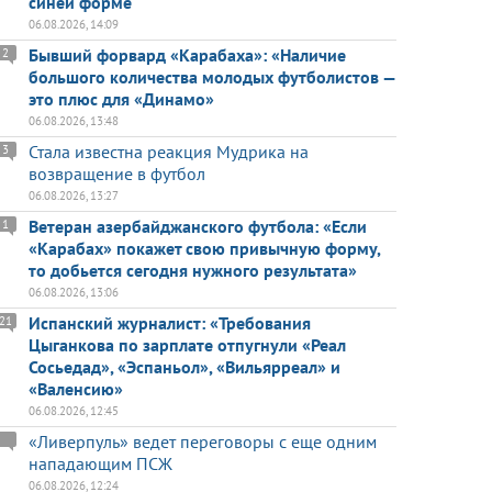
синей форме
06.08.2026, 14:09
Бывший форвард «Карабаха»: «Наличие
2
большого количества молодых футболистов —
это плюс для «Динамо»
06.08.2026, 13:48
Стала известна реакция Мудрика на
3
возвращение в футбол
06.08.2026, 13:27
Ветеран азербайджанского футбола: «Если
1
«Карабах» покажет свою привычную форму,
то добьется сегодня нужного результата»
06.08.2026, 13:06
Испанский журналист: «Требования
21
Цыганкова по зарплате отпугнули «Реал
Сосьедад», «Эспаньол», «Вильярреал» и
«Валенсию»
06.08.2026, 12:45
«Ливерпуль» ведет переговоры с еще одним
нападающим ПСЖ
06.08.2026, 12:24