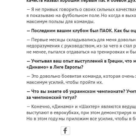
качеств назвал хороший первый пас и боевой дух.
— Я не привык говорить о своих сильных качества
я показываю на футбольном поле. Но когда я выхо
максимум пользы для команды.
— Последним вашим клубом был ПАОК. Как бы оц
— Первые месяцы складывались для меня довольн
недоразумения с руководством, из-за чего я стал р
не менее, пытался отдаваться на тренировках и б
— Учитывая ваш опыт выступлений в Греции, что
«Динамо» в Лиге Европы?
— Это довольно боевитая команда, которая очень
максимум усилий, чтобы пройти их.
— Что вы знаете об украинском чемпионате? Учи
за чемпионский титул?
— Конечно, «Динамо» и «Шахтер» являются ведущим
выступают в еврокубках, при этом демонстрируя х
Но в этом году мы приложим все усилия, чтобы в б