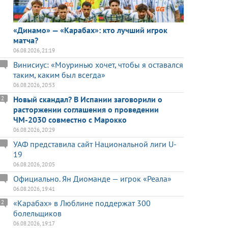
«Динамо» — «Карабах»: кто лучший игрок
матча?
06.08.2026, 21:19
Винисиус: «Моуринью хочет, чтобы я оставался
таким, каким был всегда»
06.08.2026, 20:53
Новый скандал? В Испании заговорили о
2
расторжении соглашения о проведении
ЧМ-2030 совместно с Марокко
06.08.2026, 20:29
УАФ представила сайт Национальной лиги U-
19
06.08.2026, 20:05
Официально. Ян Диоманде — игрок «Реала»
06.08.2026, 19:41
«Карабах» в Люблине поддержат 300
2
болельщиков
06.08.2026, 19:17