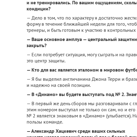
и не тренировались. По вашим ощущениям, скол
кондиции?
— Дело в том, что по характеру я достаточно жестк
форму в течение ближайшей недели для того, чтоб
тренеры, и быть готовым к участию в контрольных
— Ваше основное амплуа — центральный защитни
закрыть?
— Если потребует ситуация, могу сыграть и на пр
это центр защиты.
— Кто для вас является эталоном в мировом футб
— Я бы выделил англичанина Джона Терри и браз
и надежно на своей позиции.
— В «Динамо» вы будете выступать под № 2. Знает
— В первый же день сборов мы разговаривали с гл
этим номером выступал не только он сам, но и его 
№ 2 является знаковым в «Динамо» (улыбается). Н
пользы команде.
— Александр Хацкевич среди ваших сильных