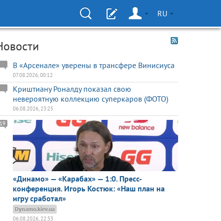
RU
Новости
В «Арсенале» уверены в трансфере Винисиуса
07.08.2026, 00:12
Криштиану Роналду показал свою
невероятную коллекцию суперкаров (ФОТО)
06.08.2026, 23:25
19
«Динамо» — «Карабах» — 1:0. Пресс-
конференция. Игорь Костюк: «Наш план на
игру сработал»
Dynamo.kiev.ua
06.08.2026, 22:33