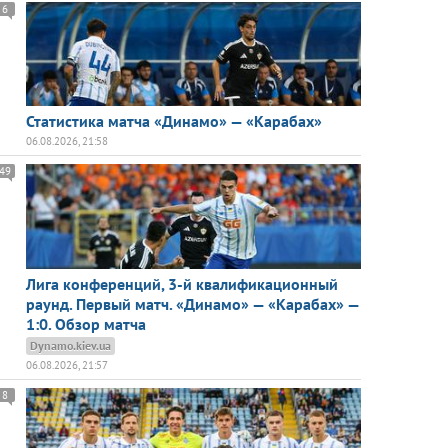
6
Статистика матча «Динамо» — «Карабах»
06.08.2026, 21:58
49
Лига конференций, 3-й квалификационный
раунд. Первый матч. «Динамо» — «Карабах» —
1:0. Обзор матча
Dynamo.kiev.ua
06.08.2026, 21:57
8