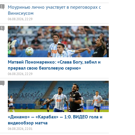
Моуринью лично участвует в переговорах с
1
Винисиусом
06.08.2026, 22:29
3
Матвей Пономаренко: «Слава Богу, забил и
прервал свою безголевую серию»
06.08.2026, 22:29
«Динамо» — «Карабах» — 1:0. ВИДЕО гола и
видеообзор матча
06.08.2026, 22:01