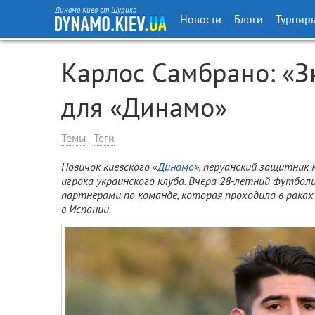
Динамо Киев от Шурика
Новости
Блоги
Турнир
Карлос Самбрано: «З
для «Динамо»
Темы
Теги
Новичок киевского «
Динамо
», перуанский защитник
игрока украинского клуба. Вчера 28-летний футбо
партнерами по команде, которая проходила в рака
в Испании.