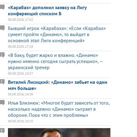
«Карабах» дополнил заявку на Лигу
конференций списком Б
06.08.2026, 17:42
Бывший игрок «Карабаха»: «Если «Карабах»
сумеет пройти «Динамо», то выйдет в
основной этап Лиги конференций»
06.08.2026, 17:18
«В Баку, будет жарко и влажно. «Динамо»
2
нужно именно сегодня сыграть успешно», —
украинский тренер
06.08.2026, 16:57
Виталий Лисицкий: «Динамо» забьет на один
3
мяч больше»
06.08.2026, 16:36
Илья Близнюк: «Многое будет зависеть от того,
насколько надежно «Динамо» сыграет в
обороне. Пока что с этим проблемы»
06.08.2026, 16:15
4