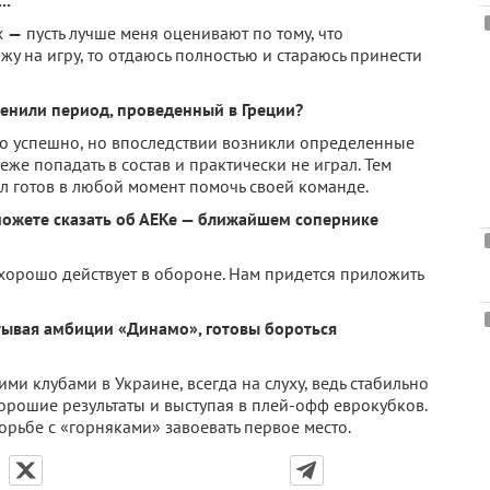
..
х
—
пусть лучше меня оценивают по тому, что
жу на игру, то отдаюсь полностью и стараюсь принести
енили период, проведенный в Греции?
о успешно, но впоследствии возникли определенные
еже попадать в состав и практически не играл. Тем
ыл готов в любой момент помочь своей команде.
 можете сказать об АЕКе — ближайшем сопернике
 хорошо действует в обороне. Нам придется приложить
тывая амбиции «Динамо», готовы бороться
и клубами в Украине, всегда на слуху, ведь стабильно
орошие результаты и выступая в плей-офф еврокубков.
орьбе с «горняками» завоевать первое место.