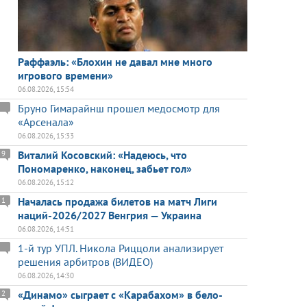
Раффаэль: «Блохин не давал мне много
игрового времени»
06.08.2026, 15:54
Бруно Гимарайнш прошел медосмотр для
«Арсенала»
06.08.2026, 15:33
Виталий Косовский: «Надеюсь, что
9
Пономаренко, наконец, забьет гол»
06.08.2026, 15:12
Началась продажа билетов на матч Лиги
1
наций-2026/2027 Венгрия — Украина
06.08.2026, 14:51
1-й тур УПЛ. Никола Риццоли анализирует
решения арбитров (ВИДЕО)
06.08.2026, 14:30
«Динамо» сыграет с «Карабахом» в бело-
2