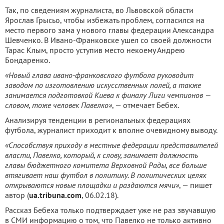
Так, по сведениям журналиста, во Львовской области
Ярослав Грысьо, чтобы избежать проблем, согласился на
место первого зама у нового главы федерации Александра
Шевченко. В Ивано-Франковске ушел со своей должности
Тарас Клым, просто уступив место некоему Андрею
Бондаренко.
«Новый глава ивано-франковского футбола руководит
заводом по изготовлению искусственных полей, а также
занимается подготовкой Киева к финалу Лиги чемпионов —
словом, тоже человек Павелко»
, — отмечает Бебех.
Анализируя тенденции в региональных федерациях
футбола, журналист приходит к вполне очевидному выводу.
«Способствуя приходу в местные федерации представителей
власти, Павелко, который, к слову, занимает должность
главы бюджетного комитета Верховной Рады, все больше
втягивает наш футбол в политику. В политических целях
открываются новые площадки и раздаются мячи»
, — пишет
автор (
ua.tribuna.com
, 06.02.18).
Рассказ Бебеха только подтверждает уже не раз звучавшую
в СМИ информацию о том, что Павелко не только активно