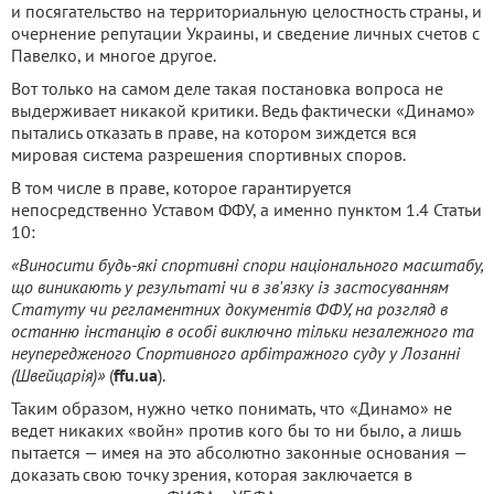
и посягательство на территориальную целостность страны, и
очернение репутации Украины, и сведение личных счетов с
Павелко, и многое другое.
Вот только на самом деле такая постановка вопроса не
выдерживает никакой критики. Ведь фактически «Динамо»
пытались отказать в праве, на котором зиждется вся
мировая система разрешения спортивных споров.
В том числе в праве, которое гарантируется
непосредственно Уставом ФФУ, а именно пунктом 1.4 Статьи
10:
«Виносити будь-які спортивні спори національного масштабу,
що виникають у результаті чи в зв'язку із застосуванням
Статуту чи регламентних документів ФФУ, на розгляд в
останню інстанцію в особі виключно тільки незалежного та
неупередженого Спортивного арбітражного суду у Лозанні
(Швейцарія)»
(
ffu.ua
).
Таким образом, нужно четко понимать, что «Динамо» не
ведет никаких «войн» против кого бы то ни было, а лишь
пытается — имея на это абсолютно законные основания —
доказать свою точку зрения, которая заключается в