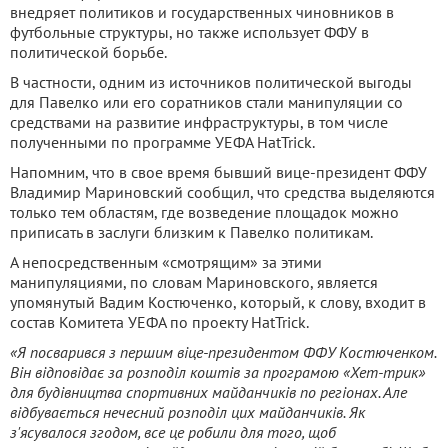
внедряет политиков и государственных чиновников в
футбольные структуры, но также использует ФФУ в
политической борьбе.
В частности, одним из источников политической выгоды
для Павелко или его соратников стали манипуляции со
средствами на развитие инфраструктуры, в том числе
полученными по программе УЕФА HatTrick.
Напомним, что в свое время бывший вице-президент ФФУ
Владимир Мариновский сообщил, что средства выделяются
только тем областям, где возведение площадок можно
приписать в заслуги близким к Павелко политикам.
А непосредственным «смотрящим» за этими
манипуляциями, по словам Мариновского, является
упомянутый Вадим Костюченко, который, к слову, входит в
состав Комитета УЕФА по проекту HatTrick.
«Я посварився з першим віце-президентом ФФУ Костюченком.
Він відповідає за розподіл коштів за програмою «Хет-трик»
для будівництва спортивних майданчиків по регіонах. Але
відбувається нечесний розподіл цих майданчиків. Як
з'ясувалося згодом, все це робили для того, щоб