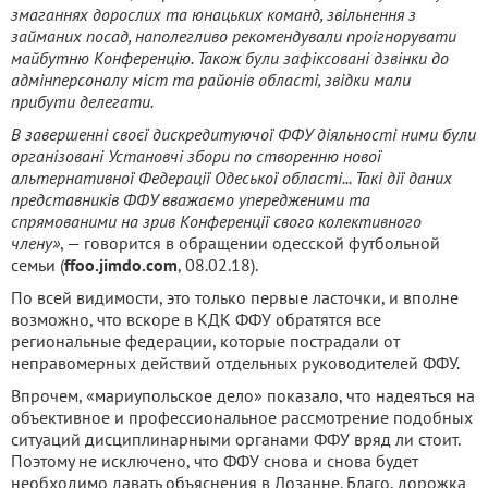
змаганнях дорослих та юнацьких команд, звільнення з
займаних посад, наполегливо рекомендували проігнорувати
майбутню Конференцію. Також були зафіксовані дзвінки до
адмінперсоналу міст та районів області, звідки мали
прибути делегати.
В завершенні своєї дискредитуючої ФФУ діяльності ними були
організовані Установчі збори по створенню нової
альтернативної Федерації Одеської області... Такі дії даних
представників ФФУ вважаємо упередженими та
спрямованими на зрив Конференції свого колективного
члену»
, — говорится в обращении одесской футбольной
семьи (
ffoo.jimdo.com
, 08.02.18).
По всей видимости, это только первые ласточки, и вполне
возможно, что вскоре в КДК ФФУ обратятся все
региональные федерации, которые пострадали от
неправомерных действий отдельных руководителей ФФУ.
Впрочем, «мариупольское дело» показало, что надеяться на
объективное и профессиональное рассмотрение подобных
ситуаций дисциплинарными органами ФФУ вряд ли стоит.
Поэтому не исключено, что ФФУ снова и снова будет
необходимо давать объяснения в Лозанне. Благо, дорожка