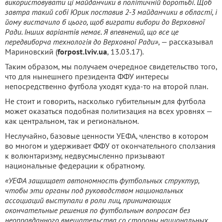
використовувати ці майданчики в політичній боротьбі. Щоб
завтра такий собі Юрик поставив 2-3 майданчики в області, і
йому вистачило б цього, щоб виграти вибори до Верховної
Ради. Інших варіантів немає. Я впевнений, що все це
передвиборча технологія до Верховної Ради»
, — рассказывал
Мариновский (
forpost.lviv.ua
, 13.03.17).
Таким образом, мы получаем очередное свидетельство того,
что для нынешнего президента ФФУ интересы
непосредственно футбола уходят куда-то на второй план.
Не стоит и говорить, насколько губительным для футбола
может оказаться подобная политизация на всех уровнях —
как центральном, так и региональном.
Неслучайно, базовые ценности УЕФА, членство в котором
во многом и удерживает ФФУ от окончательного сползания
к волюнтаризму, недвусмысленно призывают
национальные федерации к обратному.
«УЕФА защищает автономность футбольных структур,
чтобы эти органы под руководством национальных
ассоциаций выступали в роли лиц, принимающих
окончательные решения по футбольным вопросам без
неоправданного вмешательства со стороны национальных