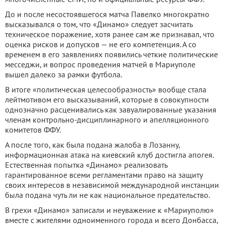
До и после несостоявшегося матча Павелко многократно
высказывался о том, что «Динамо» следует засчитать
техническое поражение, хотя ранее сам же признавал, что
оценка рисков и допусков — не его компетенция. А со
временем в его заявлениях появились четкие политические
месседжи, и вопрос проведения матчей в Мариуполе
вышел далеко за рамки футбола.
В итоге «политическая целесообразность» вообще стала
лейтмотивом его высказываний, которые в совокупности
однозначно расценивались как завуалированные указания
членам контрольно-дисциплинарного и апелляционного
комитетов ФФУ.
А после того, как была подана жалоба в Лозанну,
информационная атака на киевский клуб достигла апогея.
Естественная попытка «Динамо» реализовать
гарантированное всеми регламентами право на защиту
своих интересов в независимой международной инстанции
была подана чуть ли не как национальное предательство.
В грехи «Динамо» записали и неуважение к «Мариуполю»
вместе с жителями одноименного города и всего Донбасса,