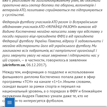
вже є реалізовані на загальнодержавному рівні, які об’єднали
практично весь сектор безпеки та оборони, волонтерів і
ветеранів АТО, позитивно сприймаються та підтримуються
у суспільстві.
Федерація футболу учасників АТО разом із Всеукраїнським
об’єднанням учасників АТО «УКРАЇНЦІ-РАЗОМ!» вимагає від
Вадима Костюченка негайно написати заяву про відставку з
посади першого віце-президента ФФУ, а від президента
Федерації футболу України Павелка, відразу її задовольнити і
негайно відсторонити його від українського футболу. Ми
закликаємо всіх побратимів, всі патріотичні організації і
рухи звернути увагу на наше звернення і підтримати нас у
цій справі»
, — в частности, говорилось в заявлении
(
ukrinform.ua
, 06.12.2017).
Между тем, информация о подделке и использовании
фальшивого диплома Костюченко попала даже в эфир
программы «ТСН» на канале «1+1». Иными словами,
скандал вышел за рамки спорта и перешел на
национальный уровень, а о порядках в ФФУ и ближайшем
окружении Андрея Павелко узнали даже те, кто не
слишком-то интересуется футболом.