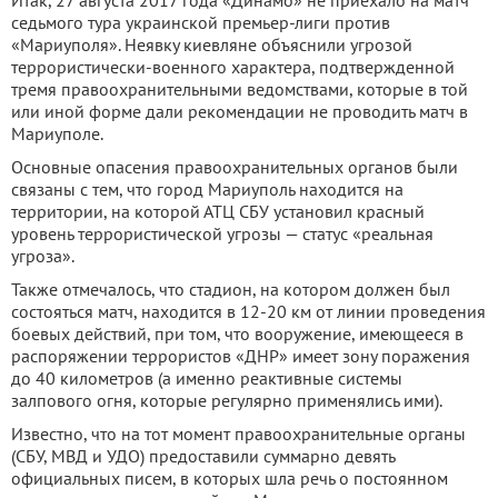
седьмого тура украинской премьер-лиги против
«Мариуполя». Неявку киевляне объяснили угрозой
террористически-военного характера, подтвержденной
тремя правоохранительными ведомствами, которые в той
или иной форме дали рекомендации не проводить матч в
Мариуполе.
Основные опасения правоохранительных органов были
связаны с тем, что город Мариуполь находится на
территории, на которой АТЦ СБУ установил красный
уровень террористической угрозы — статус «реальная
угроза».
Также отмечалось, что стадион, на котором должен был
состояться матч, находится в 12-20 км от линии проведения
боевых действий, при том, что вооружение, имеющееся в
распоряжении террористов «ДНР» имеет зону поражения
до 40 километров (а именно реактивные системы
залпового огня, которые регулярно применялись ими).
Известно, что на тот момент правоохранительные органы
(СБУ, МВД и УДО) предоставили суммарно девять
официальных писем, в которых шла речь о постоянном