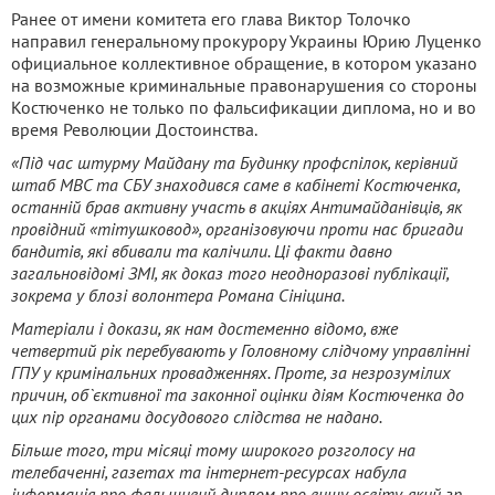
Ранее от имени комитета его глава Виктор Толочко
направил генеральному прокурору Украины Юрию Луценко
официальное коллективное обращение, в котором указано
на возможные криминальные правонарушения со стороны
Костюченко не только по фальсификации диплома, но и во
время Революции Достоинства.
«Під час штурму Майдану та Будинку профспілок, керівний
штаб МВС та СБУ знаходився саме в кабінеті Костюченка,
останній брав активну участь в акціях Антимайданівців, як
провідний «тітушковод», організовуючи проти нас бригади
бандитів, які вбивали та калічили. Ці факти давно
загальновідомі ЗМІ, як доказ того неодноразові публікації,
зокрема у блозі волонтера Романа Сініцина.
Матеріали і докази, як нам достеменно відомо, вже
четвертий рік перебувають у Головному слідчому управлінні
ГПУ у кримінальних провадженнях. Проте, за незрозумілих
причин, об`єктивної та законної оцінки діям Костюченка до
цих пір органами досудового слідства не надано.
Більше того, три місяці тому широкого розголосу на
телебаченні, газетах та інтернет-ресурсах набула
інформація про фальшивий диплом про вищу освіту, який гр.