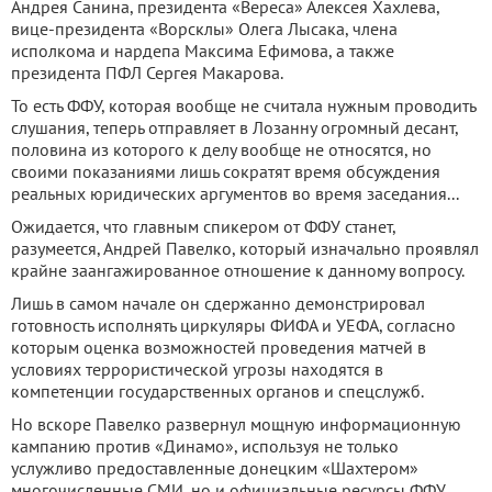
Андрея Санина, президента «Вереса» Алексея Хахлева,
вице-президента «Ворсклы» Олега Лысака, члена
исполкома и нардепа Максима Ефимова, а также
президента ПФЛ Сергея Макарова.
То есть ФФУ, которая вообще не считала нужным проводить
слушания, теперь отправляет в Лозанну огромный десант,
половина из которого к делу вообще не относятся, но
своими показаниями лишь сократят время обсуждения
реальных юридических аргументов во время заседания...
Ожидается, что главным спикером от ФФУ станет,
разумеется, Андрей Павелко, который изначально проявлял
крайне заангажированное отношение к данному вопросу.
Лишь в самом начале он сдержанно демонстрировал
готовность исполнять циркуляры ФИФА и УЕФА, согласно
которым оценка возможностей проведения матчей в
условиях террористической угрозы находятся в
компетенции государственных органов и спецслужб.
Но вскоре Павелко развернул мощную информационную
кампанию против «Динамо», используя не только
услужливо предоставленные донецким «Шахтером»
многочисленные СМИ, но и официальные ресурсы ФФУ.