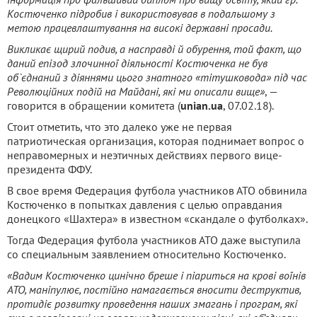
Костюченко підробив і використовував в подальшому з
метою працевлаштування на високі державні просади.
Викликає щирий подив, а насправді й обурення, той факт, що
даний епізод злочинної діяльності Костюченка не був
об`єднаний з діяннями цього знатного «тітушковода» під час
Революційних подій на Майдані, які ми описали вище»
, —
говорится в обращении комитета (
unian.ua
, 07.02.18).
Стоит отметить, что это далеко уже не первая
патриотическая организация, которая поднимает вопрос о
неправомерных и неэтичных действиях первого вице-
президента ФФУ.
В свое время Федерация футбола участников АТО обвинила
Костюченко в попытках давления с целью оправдания
донецкого «Шахтера» в известном «скандале о футболках».
Тогда Федерация футбола участников АТО даже выступила
со специальным заявлением относительно Костюченко.
«Вадим Костюченко цинічно бреше і піариться на крові воїнів
АТО, маніпулює, постійно намагається вносити деструктив,
протидіє розвитку проведення наших змагань і програм, які