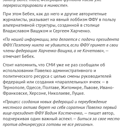
перерегистрировали в минюсте»
.
При этом Бебех, как до него и другие авторитетные
журналисты, указывает на явный лоббизм ФФУ в пользу
альтернативной структуры, созданной в столице
Владиславом Ващуком и Сергеем Харченко.
«По нашей информации, это делается с подачи президента
ФФУ. Поэтому никто не удивится, если ФФУ примет в свои
члены федерацию Харченко-Ващука, а не Кочетова»
, —
отмечает Бебех.
Стоит напомнить, что СМИ уже не раз сообщали об
использовании Павелко административного и
политического ресурса с целью смены руководителей
федераций или создания «параллельных» ячеек — в
Тернополе, Одессе, Полтаве, Житомире, Львове, Ивано-
Франковске, Херсоне, Николаеве, Луцке.
«Процесс создания новых федераций и переубеждение
местного актива берет на себя соратник Павелко первый
вице-президент ФФУ Вадим Костюченко
, — пишет автор,
подчеркивая один важный аспект. —
Биться за свое место
против админресурса готовы не все регионы»
.