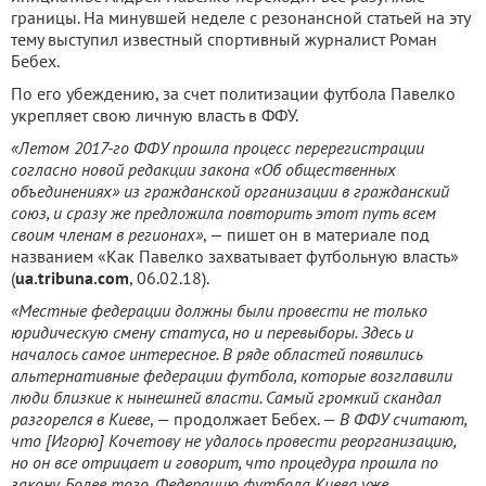
границы. На минувшей неделе с резонансной статьей на эту
тему выступил известный спортивный журналист Роман
Бебех.
По его убеждению, за счет политизации футбола Павелко
укрепляет свою личную власть в ФФУ.
«Летом 2017-го ФФУ прошла процесс перерегистрации
согласно новой редакции закона «Об общественных
объединениях» из гражданской организации в гражданский
союз, и сразу же предложила повторить этот путь всем
своим членам в регионах»
, — пишет он в материале под
названием «Как Павелко захватывает футбольную власть»
(
ua.tribuna.com
, 06.02.18).
«Местные федерации должны были провести не только
юридическую смену статуса, но и перевыборы. Здесь и
началось самое интересное. В ряде областей появились
альтернативные федерации футбола, которые возглавили
люди близкие к нынешней власти. Самый громкий скандал
разгорелся в Киеве
, — продолжает Бебех. —
В ФФУ считают,
что [Игорю] Кочетову не удалось провести реорганизацию,
но он все отрицает и говорит, что процедура прошла по
закону. Более того, Федерацию футбола Киева уже