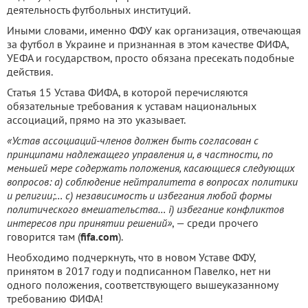
деятельность футбольных институций.
Иными словами, именно ФФУ как организация, отвечающая
за футбол в Украине и признанная в этом качестве ФИФА,
УЕФА и государством, просто обязана пресекать подобные
действия.
Статья 15 Устава ФИФА, в которой перечисляются
обязательные требования к уставам национальных
ассоциаций, прямо на это указывает.
«Устав ассоциаций-членов должен быть согласован с
принципами надлежащего управления и, в частности, по
меньшей мере содержать положения, касающиеся следующих
вопросов: a) соблюдение нейтралитета в вопросах политики
и религии;… c) независимость и избегания любой формы
политического вмешательства… i) избегание конфликтов
интересов при принятии решений»
, — среди прочего
говорится там (
fifa.com
).
Необходимо подчеркнуть, что в новом Уставе ФФУ,
принятом в 2017 году и подписанном Павелко, нет ни
одного положения, соответствующего вышеуказанному
требованию ФИФА!