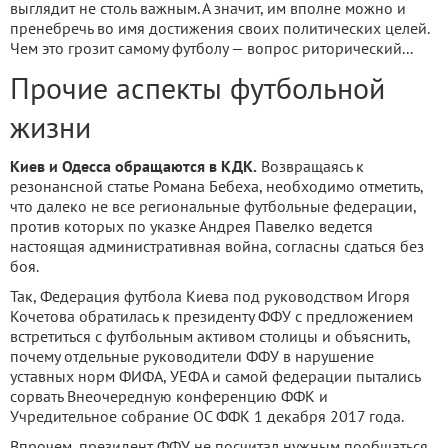
выглядит не столь важным. А значит, им вполне можно и
пренебречь во имя достижения своих политических целей.
Чем это грозит самому футболу — вопрос риторический...
Прочие аспекты футбольной
жизни
Киев и Одесса обращаются в КДК.
Возвращаясь к
резонансной статье Романа Бебеха, необходимо отметить,
что далеко не все региональные футбольные федерации,
против которых по указке Андрея Павелко ведется
настоящая административная война, согласны сдаться без
боя.
Так, Федерация футбола Киева под руководством Игоря
Кочетова обратилась к президенту ФФУ с предложением
встретиться с футбольным активом столицы и объяснить,
почему отдельные руководители ФФУ в нарушение
уставных норм ФИФА, УЕФА и самой федерации пытались
сорвать Внеочередную конференцию ФФК и
Учредительное собрание ОС ФФК 1 декабря 2017 года.
Впрочем, президент ФФУ не посчитал нужным пообщаться