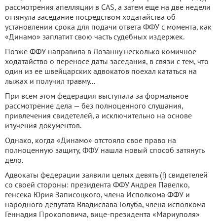
рассмотрения апелляции в CAS, а затем еще на две недели
оттянула заседание посредством ходатайства об
установлении срока для подачи ответа ФФУ с момента, как
«Динамо» заплатит свою часть судебных издержек.
Позже ФФУ направила в Лозанну несколько комичное
ходатайство о переносе даты заседания, в связи с тем, что
один из ее швейцарских адвокатов поехал кататься на
лыжах и получил травму...
При всем этом федерация выступала за формальное
рассмотрение дела — без полноценного слушания,
привлечения свидетелей, а исключительно на основе
изучения документов.
Однако, когда «Динамо» отстояло свое право на
полноценную защиту, ФФУ нашла новый способ затянуть
дело.
Адвокаты федерации заявили целых девять (!) свидетелей
со своей стороны: президента ФФУ Андрея Павелко,
генсека Юрия Записоцкого, члена Исполкома ФФУ и
народного депутата Владислава Голуба, члена исполкома
Геннадия Прокоповича, вице-президента «Мариуполя»