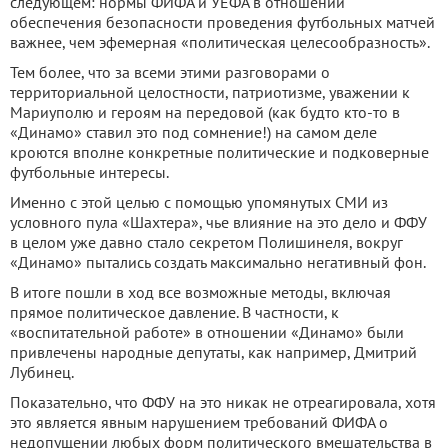
следующем: нормы ФИФА и УЕФА в отношении
обеспечения безопасности проведения футбольных матчей
важнее, чем эфемерная «политическая целесообразность».
Тем более, что за всеми этими разговорами о
территориальной целостности, патриотизме, уважении к
Мариуполю и героям на передовой (как будто кто-то в
«Динамо» ставил это под сомнение!) на самом деле
кроются вполне конкретные политические и подковерные
футбольные интересы.
Именно с этой целью с помощью упомянутых СМИ из
условного пула «Шахтера», чье влияние на это дело и ФФУ
в целом уже давно стало секретом Полишинеля, вокруг
«Динамо» пытались создать максимально негативный фон.
В итоге пошли в ход все возможные методы, включая
прямое политическое давление. В частности, к
«воспитательной работе» в отношении «Динамо» были
привлечены народные депутаты, как например, Дмитрий
Лубинец.
Показательно, что ФФУ на это никак не отреагировала, хотя
это является явным нарушением требований ФИФА о
недопущении любых форм политического вмешательства в