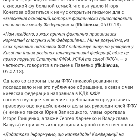
с киевской футбольной семьей, что вынудило Игоря
Кочетова обратиться к нему с открытым письмом для с
«выяснения оснований, которые фактически приостановили
отношения между Федерациями»
(
ffk.kiev.ua
, 05.02.18).
«Нам невідомо, з яких причин фактично припинилися
нормальні стосунки між Федераціями... Ми не розуміємо, на
яких правових підставах ФФУ підтримує штучно утворені у
Києві та інших регіонах альтернативні федерації, адже це
прямо порушує Статути ФІФА, УЄФА та самої ФФУ»
, — в
частности, говорится в письме к Павелко (
ffk.kiev.ua
,
05.02.18).
Однако со стороны главы ФФУ никакой реакции не
последовало и на это публичное обращение, в связи с чем
киевская федерация направила в КДК ФФУ
соответствующее заявление с требованием предоставить
правовую оценку действиям отдельных руководителей ФФУ
(и именно генсека Юрия Записоцкого, главы юротдела
Игоря Грищенко, а также Сергея Харченко и Владислава
Ващука) и привлечь их к дисциплинарной ответственности.
«Додатково інформуємо, що напередодні Конференції на