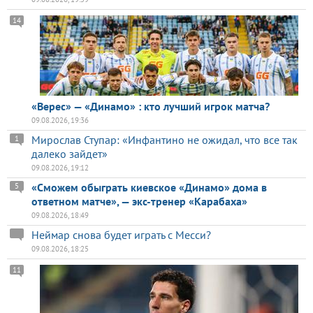
14
«Верес» — «Динамо» : кто лучший игрок матча?
09.08.2026, 19:36
Мирослав Ступар: «Инфантино не ожидал, что все так
1
далеко зайдет»
09.08.2026, 19:12
«Сможем обыграть киевское «Динамо» дома в
5
ответном матче», — экс-тренер «Карабаха»
09.08.2026, 18:49
Неймар снова будет играть с Месси?
09.08.2026, 18:25
11