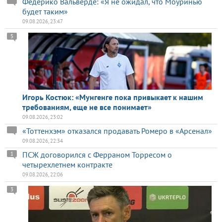
Федерико Вальверде: «Я не ожидал, что Моуринью
будет таким»
09.08.2026, 23:47
5
Игорь Костюк: «Мунгенге пока привыкает к нашим
требованиям, еще не все понимает»
09.08.2026, 23:02
«Тоттенхэм» отказался продавать Ромеро в «Арсенал»
09.08.2026, 22:34
ПСЖ договорился с Ферраном Торресом о
1
четырехлетнем контракте
09.08.2026, 22:06
3