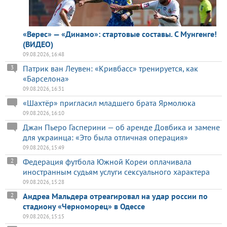
«Верес» — «Динамо»: стартовые составы. С Мунгенге!
(ВИДЕО)
09.08.2026, 16:48
Патрик ван Леувен: «Кривбасс» тренируется, как
3
«Барселона»
09.08.2026, 16:31
«Шахтёр» пригласил младшего брата Ярмолюка
09.08.2026, 16:10
Джан Пьеро Гасперини — об аренде Довбика и замене
для украинца: «Это была отличная операция»
09.08.2026, 15:49
Федерация футбола Южной Кореи оплачивала
2
иностранным судьям услуги сексуального характера
09.08.2026, 15:28
Андреа Мальдера отреагировал на удар россии по
2
стадиону «Черноморец» в Одессе
09.08.2026, 15:15