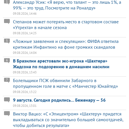
Александр Усик: «Я верю, что талант — это лишь 1%, а
1
99% — это труд. Посмотрите на Роналду»
09.08.2026, 14:46
Степанов может потерять место в стартовом составе
«Утрехта» в начале сезона
09.08.2026, 14:25
«Ложные заявления и спекуляции»: ФИФА ответила
5
критикам Инфантино на фоне громких скандалов
09.08.2026, 14:04
В Бразилии арестовали экс-игрока «Шахтера»
6
Жадсона по подозрению в домашнем насилии
09.08.2026, 13:43
Болельщики ПСЖ обвинили Забарного в
7
пропущенном голе в матче с «Манчестер Юнайтед»
09.08.2026, 13:22
9 августа. Сегодня родились... Беженару — 56
09.08.2026, 13:01
Виктор Вацко: «С «Эпицентром» «Шахтеру» придется
выкладываться со значительно большей самоотдачей,
чтобы добиться результата»