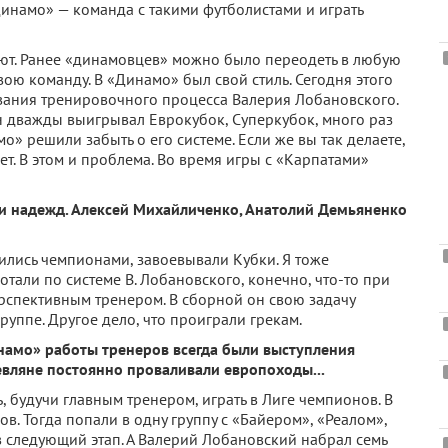
«Динамо» — команда с такими футболистами и играть
дают. Ранее «динамовцев» можно было переодеть в любую
ою команду. В «Динамо» был свой стиль. Сегодня этого
ования тренировочного процесса Валерия Лобановского.
Он дважды выигрывал Еврокубок, Суперкубок, много раз
» решили забыть о его системе. Если же вы так делаете,
ет. В этом и проблема. Во время игры с «Карпатами»
и надежд. Алексей Михайличенко, Анатолий Демьяненко
лись чемпионами, завоевывали Кубки. Я тоже
отали по системе В. Лобановского, конечно, что-то при
рспективным тренером. В сборной он свою задачу
руппе. Другое дело, что проиграли грекам.
амо» работы тренеров всегда были выступления
евляне постоянно проваливали европоходы...
, будучи главным тренером, играть в Лиге чемпионов. В
в. Тогда попали в одну группу с «Байером», «Реалом»,
в следующий этап. А Валерий Лобановский набрал семь