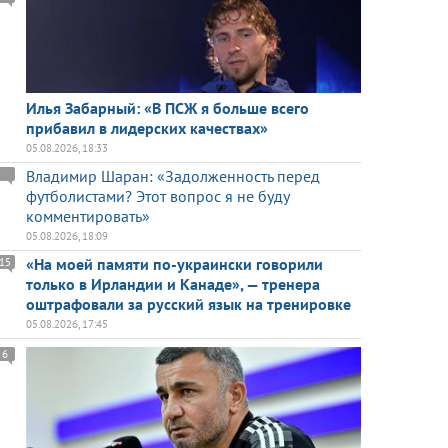
Илья Забарный: «В ПСЖ я больше всего
прибавил в лидерских качествах»
05.08.2026, 18:33
Владимир Шаран: «Задолженность перед
футболистами? Этот вопрос я не буду
комментировать»
05.08.2026, 18:09
«На моей памяти по-украински говорили
15
только в Ирландии и Канаде», — тренера
оштрафовали за русский язык на тренировке
05.08.2026, 17:45
6