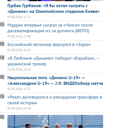
Гурбан Гурбанов: «Я бы хотел сыграть с
«Динамо» на Олимпийском стадионе Киева»
05.08.2026, 17:21
Мудрик впервые сыграл за «Челси» после
2
дисквалификации из-за допинга (ФОТО)
05.08.2026, 17:00
Боснийский легионер вернулся в «Зарю»
05.08.2026, 16:39
«В Люблине «Динамо» победит «Карабах», —
2
украинский тренер
05.08.2026, 16:18
Национальная лига. «Динамо U-19» —
«Александрия U-19» — 2:0: ВИДЕОобзор матча
05.08.2026, 15:57
«Реал» договорился о рекордном трансфере в
1
своей истории
05.08.2026, 15:48