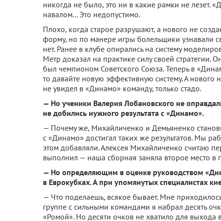
никогда не было, это ни в какие рамки не лезет. 
навалом... Это недопустимо.
Плохо, когда старое разрушают, а нового не соз
форму, но по манере игры болельщики узнавали св
нет. Ранее в клубе опирались на систему моделир
Метр доказал на практике силу своей стратегии. 
был чемпионом Советского Союза. Теперь в «Динамо
то давайте новую эффективную систему. А нового н
не увидел в «Динамо» команду, только стадо.
— Но ученики Валерия Лобановского не оправдал
не добились нужного результата с «Динамо».
— Почему же, Михайличенко и Демьяненко станови
с «Динамо» достигал таких же результатов. Мы раб
этом добавляли. Алексея Михайличенко считаю пе
выполнил — наша сборная заняла второе место в г
— Но определяющим в оценке руководством «Дин
в Еврокубках. А при упомянутых специалистах ки
— Что поделаешь, всякое бывает. Мне приходилось
группе с сильными командами я набрал десять очко
«Ромой». Но десяти очков не хватило для выхода 