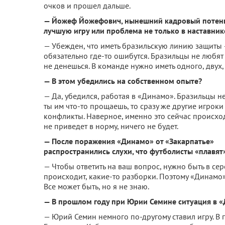
очков и прошел дальше.
— Йожеф Йожефович, нынешний кадровый потенц
лучшую игру или проблема не только в наставник
— Убежден, что иметь бразильскую линию защиты 
обязательно где-то ошибутся. Бразильцы не любят и
не денешься. В команде нужно иметь одного, двух, 
— В этом убедились на собственном опыте?
— Да, убедился, работая в «Динамо». Бразильцы н
ты им что-то прощаешь, то сразу же другие игроки
конфликты. Наверное, именно это сейчас происход
не приведет в норму, ничего не будет.
— После поражения «Динамо» от «Закарпатье»
распространились слухи, что футболисты «плавят
— Чтобы ответить на ваш вопрос, нужно быть в сер
происходит, какие-то разборки. Поэтому «Динамо»
Все может быть, но я не знаю.
— В прошлом году при Юрии Семине ситуация в «Д
— Юрий Семин немного по-другому ставил игру. В 