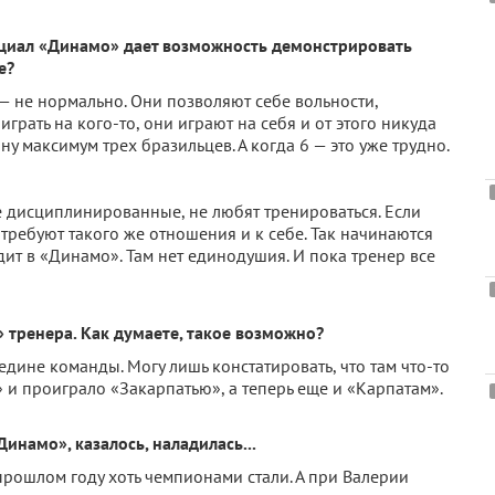
иал «Динамо» дает возможность демонстрировать
е?
— не нормально. Они позволяют себе вольности,
грать на кого-то, они играют на себя и от этого никуда
ну максимум трех бразильцев. А когда 6 — это уже трудно.
е дисциплинированные, не любят тренироваться. Если
 требуют такого же отношения и к себе. Так начинаются
ит в «Динамо». Там нет единодушия. И пока тренер все
» тренера. Как думаете, такое возможно?
едине команды. Могу лишь констатировать, что там что-то
 и проиграло «Закарпатью», а теперь еще и «Карпатам».
инамо», казалось, наладилась...
прошлом году хоть чемпионами стали. А при Валерии