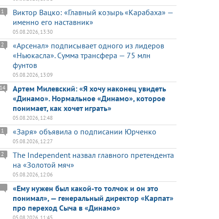
Виктор Вацко: «Главный козырь «Карабаха» —
1
именно его наставник»
05.08.2026, 13:30
«Арсенал» подписывает одного из лидеров
2
«Ньюкасла». Сумма трансфера — 75 млн
фунтов
05.08.2026, 13:09
Артем Милевский: «Я хочу наконец увидеть
14
«Динамо». Нормальное «Динамо», которое
понимает, как хочет играть»
05.08.2026, 12:48
«Заря» объявила о подписании Юрченко
1
05.08.2026, 12:27
The Independent назвал главного претендента
2
на «Золотой мяч»
05.08.2026, 12:06
«Ему нужен был какой-то толчок и он это
понимал», — генеральный директор «Карпат»
про переход Сыча в «Динамо»
05.08.2026, 11:45