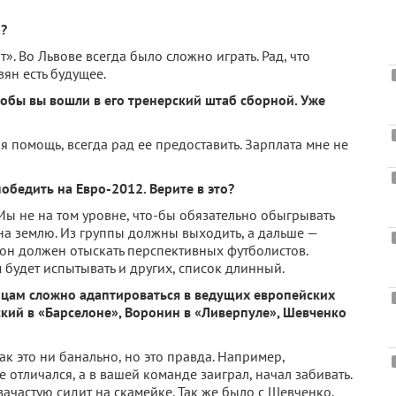
»?
. Во Львове всегда было сложно играть. Рад, что
ян есть будущее.
тобы вы вошли в его тренерский штаб сборной. Уже
оя помощь, всегда рад ее предоставить. Зарплата мне не
обедить на Евро-2012. Верите в это?
 Мы не на том уровне, что-бы обязательно обыгрывать
на землю. Из группы должны выходить, а дальше —
он должен отыскать перспективных футболистов.
 будет испытывать и других, список длинный.
инцам сложно адаптироваться в ведущих европейских
ский в «Барселоне», Воронин в «Ливерпуле», Шевченко
ак это ни банально, но это правда. Например,
 отличался, а в вашей команде заиграл, начал забивать.
зачастую сидит на скамейке. Так же было с Шевченко.