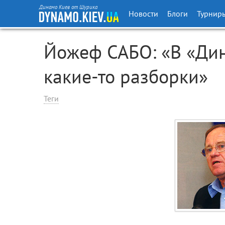
Динамо Киев от Шурика
Новости
Блоги
Турнир
Йожеф САБО: «В «Дин
какие-то разборки»
Теги