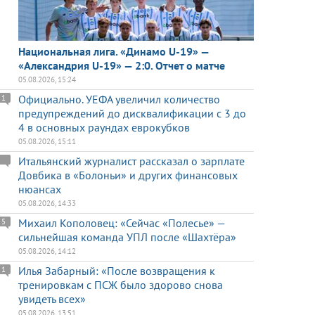
Национальная лига. «Динамо U-19» —
«Александрия U-19» — 2:0. Отчет о матче
05.08.2026, 15:24
Официально. УЕФА увеличил количество
1
предупреждений до дисквалификации с 3 до
4 в основных раундах еврокубков
05.08.2026, 15:11
Итальянский журналист рассказал о зарплате
Довбика в «Болоньи» и других финансовых
нюансах
05.08.2026, 14:33
Михаил Кополовец: «Сейчас «Полесье» —
5
сильнейшая команда УПЛ после «Шахтёра»
05.08.2026, 14:12
Илья Забарный: «После возвращения к
1
тренировкам с ПСЖ было здорово снова
увидеть всех»
05.08.2026, 13:51