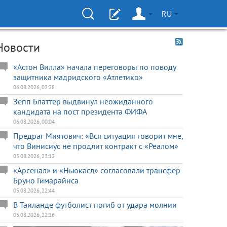
RU
Новости
«Астон Вилла» начала переговоры по поводу
защитника мадридского «Атлетико»
06.08.2026, 02:28
Зепп Блаттер выдвинул неожиданного
кандидата на пост президента ФИФА
06.08.2026, 00:04
Предраг Миятович: «Вся ситуация говорит мне,
что Винисиус не продлит контракт с «Реалом»
05.08.2026, 23:12
«Арсенал» и «Ньюкасл» согласовали трансфер
Бруно Гимарайнса
05.08.2026, 22:44
В Таиланде футболист погиб от удара молнии
05.08.2026, 22:16