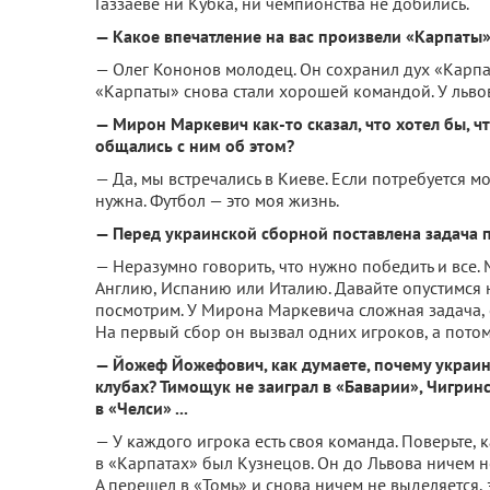
Газзаеве ни Кубка, ни чемпионства не добились.
— Какое впечатление на вас произвели «Карпаты
— Олег Кононов молодец. Он сохранил дух «Карпат»
«Карпаты» снова стали хорошей командой. У львов
— Мирон Маркевич как-то сказал, что хотел бы, ч
общались с ним об этом?
— Да, мы встречались в Киеве. Если потребуется м
нужна. Футбол — это моя жизнь.
— Перед украинской сборной поставлена задача п
— Неразумно говорить, что нужно победить и все.
Англию, Испанию или Италию. Давайте опустимся 
посмотрим. У Мирона Маркевича сложная задача, 
На первый сбор он вызвал одних игроков, а потом
— Йожеф
Йожефович
, как думаете, почему укра
клубах? Тимощук не заиграл в «Баварии», Чигрин
в «Челси» ...
— У каждого игрока есть своя команда. Поверьте, к
в «Карпатах» был Кузнецов. Он до Львова ничем не
А перешел в «Томь» и снова ничем не выделяется, 