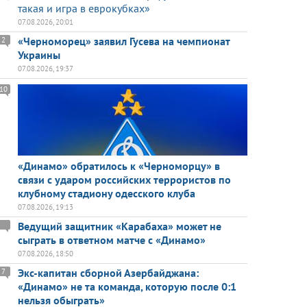
такая и игра в еврокубках»
07.08.2026, 20:01
«Черноморец» заявил Гусева на чемпионат
2
Украины
07.08.2026, 19:37
10
«Динамо» обратилось к «Черноморцу» в
связи с ударом российских террористов по
клубному стадиону одесского клуба
07.08.2026, 19:13
Ведущий защитник «Карабаха» может не
сыграть в ответном матче с «Динамо»
07.08.2026, 18:50
Экс-капитан сборной Азербайджана:
7
«Динамо» не та команда, которую после 0:1
нельзя обыграть»