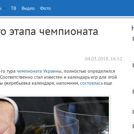
ы
ТВ
Видео
Фото
го этапа чемпионата
04.03.2018, 16:52
-го тура
чемпионата Украины
, полностью определился
Соответственно стал известен и календарь игр для этой
ны (жеребьевка календаря, напомним,
состоялась
еще