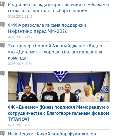
Родри не стал ждать приглашения от «Реала» и
5
согласовал контракт с «Барселоной»
07.08.2026, 21:43
ФИФА разослала письма поддержки
4
Инфантино перед ЧМ-2026
07.08.2026, 21:17
Экс-тренер сборной Азербайджана: «Видно,
что «Динамо» — хорошо сбалансированная
команда»
07.08.2026, 20:51
ФК «Динамо» (Киев) подписал Меморандум о
сотрудничестве с Благотворительным фондом
TYTANOVI
07.08.2026, 20:25
Иван Гецко: «Какой подбор футболистов —
7