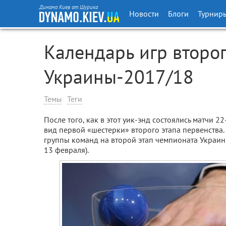
Динамо Киев от Шурика
Новости
Блоги
Турнир
Календарь игр второ
Украины-2017/18
Темы
Теги
После того, как в этот уик-энд состоялись матчи 22
вид первой «шестерки» второго этапа первенства. 
группы команд на второй этап чемпионата Украи
13 февраля).