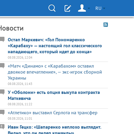
RU
Новости
Остап Маркевич: «Гол Пономаренко
«Карабаху» — настоящий гол классического
нападающего, который идет до конца»
08.08.2026, 12:04
«Матч «Динамо» с «Карабахом» оставил
двоякое впечатление», — экс-игрок сборной
Украины
08.08.2026, 11:43
У «Оболони» есть опция выкупа контракта
Маткевича
08.08.2026, 11:22
«Атлетико» выставил Серлота на трансфер
08.08.2026, 11:01
Иван Гецко: «Шапаренко неплохо выглядит.
8
Видно, что он лидер команды»