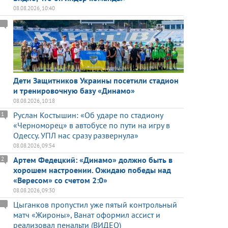
08.08.2026, 10:40
Дети Защитников Украины посетили стадион
и тренировочную базу «Динамо»
08.08.2026, 10:18
Руслан Костышин: «Об ударе по стадиону
1
«Черноморец» в автобусе по пути на игру в
Одессу. УПЛ нас сразу развернула»
08.08.2026, 09:54
Артем Федецкий: «Динамо» должно быть в
2
хорошем настроении. Ожидаю победы над
«Вересом» со счетом 2:0»
08.08.2026, 09:30
Цыганков пропустил уже пятый контрольный
матч «Жироны», Ванат оформил ассист и
реализовал пенальти (ВИДЕО)