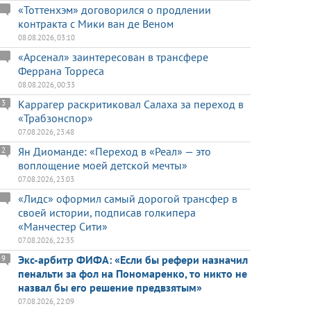
«Тоттенхэм» договорился о продлении
контракта с Мики ван де Веном
08.08.2026, 03:10
«Арсенал» заинтересован в трансфере
Феррана Торреса
08.08.2026, 00:33
Каррагер раскритиковал Салаха за переход в
3
«Трабзонспор»
07.08.2026, 23:48
Ян Диоманде: «Переход в «Реал» — это
2
воплощение моей детской мечты»
07.08.2026, 23:03
«Лидс» оформил самый дорогой трансфер в
своей истории, подписав голкипера
«Манчестер Сити»
07.08.2026, 22:35
Экс-арбитр ФИФА: «Если бы рефери назначил
9
пенальти за фол на Пономаренко, то никто не
назвал бы его решение предвзятым»
07.08.2026, 22:09