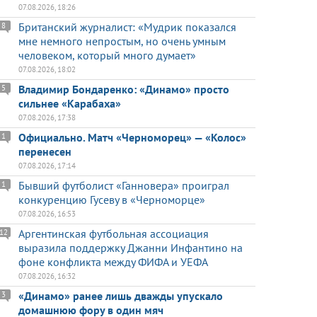
07.08.2026, 18:26
Британский журналист: «Мудрик показался
8
мне немного непростым, но очень умным
человеком, который много думает»
07.08.2026, 18:02
Владимир Бондаренко: «Динамо» просто
5
сильнее «Карабаха»
07.08.2026, 17:38
Официально. Матч «Черноморец» — «Колос»
1
перенесен
07.08.2026, 17:14
Бывший футболист «Ганновера» проиграл
1
конкуренцию Гусеву в «Черноморце»
07.08.2026, 16:53
Аргентинская футбольная ассоциация
12
выразила поддержку Джанни Инфантино на
фоне конфликта между ФИФА и УЕФА
07.08.2026, 16:32
«Динамо» ранее лишь дважды упускало
3
домашнюю фору в один мяч