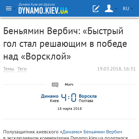
Динамо Киев от Шурика
RU
Беньямин Вербич: «Быстрый
гол стал решающим в победе
над «Ворсклой»
Темы
Теги
19.03.2018, 16:31
Матч
439
Динамо
Ворскла
Киев
Полтава
18 марта 2018
Полузащитник киевского «
Динамо
»
Беньямин Вербич
в эксклюзивном комментарии Dynamo.kiev.ua поделился