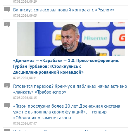
07.08.2026, 09:29
Винисиус согласовал новый контракт с «Реалом»
07.08.2026, 09:05
1
«Динамо» — «Карабах» — 1:0. Пресс-конференция.
Гурбан Гурбанов: «Столкнулись с
дисциплинированной командой»
07.08.2026, 08:41
Готовится переход? Яремчук в пабликах начал активно
1
«лайкать» «Трабзонспор»
07.08.2026, 08:15
«Газон прослужил более 20 лет. Дренажная система
уже не выполняла своих функций», — гендир
«Оболони» о замене газона
07.08.2026, 07:47