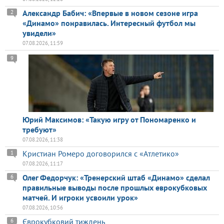
Александр Бабич: «Впервые в новом сезоне игра
2
«Динамо» понравилась. Интересный футбол мы
увидели»
07.08.2026, 11:59
9
Юрий Максимов: «Такую игру от Пономаренко и
требуют»
07.08.2026, 11:38
Кристиан Ромеро договорился с «Атлетико»
1
07.08.2026, 11:17
Олег Федорчук: «Тренерский штаб «Динамо» сделал
6
правильные выводы после прошлых еврокубковых
матчей. И игроки усвоили урок»
07.08.2026, 10:56
Єврокубковий тиждень
6