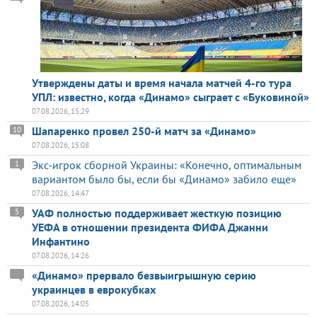
Утверждены даты и время начала матчей 4-го тура
УПЛ: известно, когда «Динамо» сыграет с «Буковиной»
07.08.2026, 15:29
Шапаренко провел 250-й матч за «Динамо»
10
07.08.2026, 15:08
Экс-игрок сборной Украины: «Конечно, оптимальным
1
вариантом было бы, если бы «Динамо» забило еще»
07.08.2026, 14:47
УАФ полностью поддерживает жесткую позицию
5
УЕФА в отношении президента ФИФА Джанни
Инфантино
07.08.2026, 14:26
«Динамо» прервало безвыигрышную серию
украинцев в еврокубках
07.08.2026, 14:05