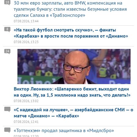
30 млн евро зарплаты, авто BMW, компенсация на
18
туалетную бумагу: стали известны безумные условия
сделки Салаха в «Трабзонспоре»
07.08.2026, 13:44
«На такой футбол смотреть скучно», — фанаты
8
«Карабаха» в ярости после поражения от «Динамо»
07.08.2026, 13:23
24
Виктор Леоненко: «Шапаренко бежит, выходит один
на один. Ну, за 1,5 миллиона надо знать, что делать!»
07.08.2026, 13:02
«С надеждой на лучшее», — азербайджанские СМИ — о
матче «Динамо» — «Карабах»
07.08.2026, 12:41
«Тоттенхэм» продал защитника в «Мидлсбро»
07.08.2026, 12:20