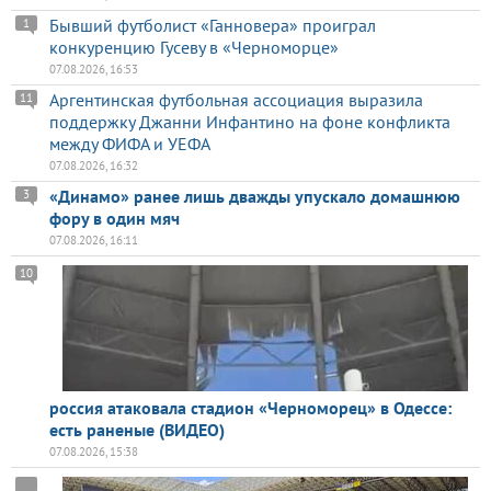
Бывший футболист «Ганновера» проиграл
1
конкуренцию Гусеву в «Черноморце»
07.08.2026, 16:53
Аргентинская футбольная ассоциация выразила
11
поддержку Джанни Инфантино на фоне конфликта
между ФИФА и УЕФА
07.08.2026, 16:32
«Динамо» ранее лишь дважды упускало домашнюю
3
фору в один мяч
07.08.2026, 16:11
10
россия атаковала стадион «Черноморец» в Одессе:
есть раненые (ВИДЕО)
07.08.2026, 15:38