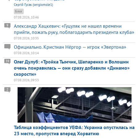
Сергій Гусак (sergiomole1)
Блог
07.08.2026, 10:46
Александр Хацкевич: «Гуцуляк не нашел времени
9
прийти, пожать руку, поблагодарить президента клуба»
07.08.2026, 10:35
Официально. Кристиан Нёргор — игрок «Эвертона»
07.08.2026, 10:14
Олег Дулуб: «Тройка Тымчик, Шапаренко и Волошин
39
очень понравилась — они сразу добавили «Динамо»
скорости»
07.08.2026, 09:53
2
Таблица коэффициентов УЕФА: Украина опустилась на
23 место, пропустив вперед Хорватию