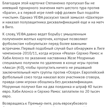
Благодаря этой карточке Степаненко пропускал бы не
имевший турнирного значения матч шестого тура против
«Браги», а к первой игре плей-офф должен был подойти
«чистым». Однако УЕФА раскусил такой замысел «Шахтера»
и наказал полузащитника дисквалификацией еще и на матч
в Виго.
К слову, УЕФА давно ведет борьбу с умышленным
получением желтых карточек, которые позволяют
футболистам «обнулиться» перед более важными
встречами. Первый подобный случай был обнаружен в Лиге
чемпионов-2010/11, когда игроки «Реала» Серхио Рамос и
Хаби Алонсо по указанию наставника Жозе Моуринью
специально получили по удалению в конце игры против
«Аякса» (4:0), чтобы пропустить ничего не решавший
заключительный матч группы против «Осера». Европейский
футбольный союз тогда наказал всех участников сговора,
правда сами игроки обошлись без дисквалификации.
Моруинью получил бан на два поединка и штраф 40 тысяч
евро. Хаби Алонсо и Серхио Рамос заплатили по 20 тысяч
евро.
Возвращаясь к Премьер-лиге, роль еврокубкового