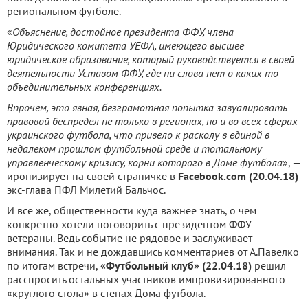
региональном футболе.
«
Объяснение, достойное президента ФФУ, члена
Юридического комитета УЕФА, имеющего высшее
юридическое образование, который руководствуется в своей
деятельности Уставом ФФУ, где ни слова нет о каких-то
объединительных конференциях.
Впрочем, это явная, безграмотная попытка завуалировать
правовой беспредел не только в регионах, но и во всех сферах
украинского футбола, что привело к расколу в единой в
недалеком прошлом футбольной среде и тотальному
управленческому кризису, корни которого в Доме футбола
», —
иронизирует на своей страничке в
Facebook.com (20.04.18)
экс-глава ПФЛ Милетий Бальчос.
И все же, общественности куда важнее знать, о чем
конкретно хотели поговорить с президентом ФФУ
ветераны. Ведь событие не рядовое и заслуживает
внимания. Так и не дождавшись комментариев от А.Павелко
по итогам встречи,
«Футбольный клуб» (22.04.18)
решил
расспросить остальных участников импровизированного
«круглого стола» в стенах Дома футбола.