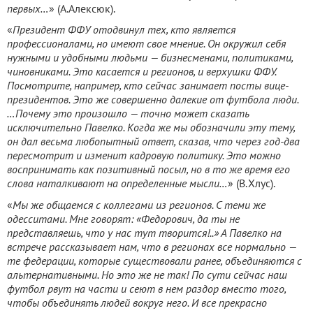
первых…
» (А.Алексюк).
«
Президент ФФУ отодвинул тех, кто является
профессионалами, но имеют свое мнение. Он окружил себя
нужными и удобными людьми — бизнесменами, политиками,
чиновниками. Это касается и регионов, и верхушки ФФУ.
Посмотрите, например, кто сейчас занимает посты вице-
президентов. Это же совершенно далекие от футбола люди.
…Почему это произошло — точно может сказать
исключительно Павелко. Когда же мы обозначили эту тему,
он дал весьма любопытный ответ, сказав, что через год-два
пересмотрит и изменит кадровую политику. Это можно
воспринимать как позитивный посыл, но в то же время его
слова наталкивают на определенные мысли…
» (В.Хлус).
«
Мы же общаемся с коллегами из регионов. С теми же
одесситами. Мне говорят: «Федорович, да ты не
представляешь, что у нас тут творится!..» А Павелко на
встрече рассказывает нам, что в регионах все нормально —
те федерации, которые существовали ранее, объединяются с
альтернативными. Но это же не так! По сути сейчас наш
футбол рвут на части и сеют в нем раздор вместо того,
чтобы объединять людей вокруг него. И все прекрасно