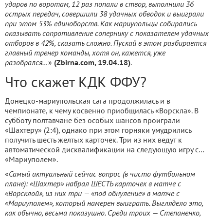
ударов по воротам, 12 раз попали в створ, выполнили 36
острых передач, совершили 38 удачных обводок и выиграли
при этом 53% единоборств. Как мариупольцы собирались
оказывать сопротивление сопернику с показателем удачных
отборов в 42%, сказать сложно. Пускай в этом разбирается
главный тренер команды, хотя он, кажется, уже
разобрался…
»
(Zbirna.com, 19.04.18)
.
Что скажет КДК ФФУ?
Донецко-мариупольская сага продолжилась и в
чемпионате, к чему косвенно приобщилась «Ворскла». В
субботу полтавчане без особых шансов проиграли
«Шахтеру» (2:4), однако при этом горняки умудрились
получить шесть желтых карточек. Три из них ведут к
автоматической дисквалификации на следующую игру с…
«Мариуполем».
«
Самый актуальный сейчас вопрос (в чисто футбольном
плане): «Шахтер» набрал ШЕСТЬ карточек в матче с
«Ворсклой», из них три — «под обнуление» в матче с
«Мариуполем», который намерен выиграть. Выглядело это,
как обычно, весьма показушно. Среди троих — Степаненко,