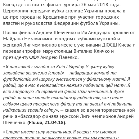
Киев, где состоится финал турнира 26 мая 2018 года.
Церемония передачи кубка столице Украины прошла в
центре города на Крещатике при участии городских
властей и руководства Федерации футбола Украины.
Послы финала Андрей Шевченко и Ия Андрущак прошли от
Майдана Независимости ходом с кубками мужской и
женской Лиг чемпионов вместе с учениками ДЮСШ Киева и
передали трофеи мэру столицы Виталию Кличко и
президенту ФФУ Андрею Павелко.
«
Я щасливий сьогодні за Київ і Україну. У цьому кубку
закладена величезна історія — найкращих команд та
футболістів, які щороку змагаються у фінальному матчі. Я
радий, що в нас є можливість наживо побачити цей матч. Я
всіх запрошую 26 травня на фінал Ліги чемпіонів. Я дуже
радий за наше молоде покоління футболістів, яке стане
свідком цього прекрасного фіналу та на власні очі побачить
найкращих гравців світу
», — сказал во время торжественной
речи амбассадор финала мужской Лиги чемпионов Андрей
Шевченко.
(Ffu.ua, 21.04.18)
.
«
Спорт имеет силу менять мир. Я уверен, мы сможем
провести турнир на высоком уровне, как мы провели и