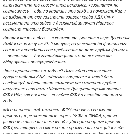
означает что-то совсем иное, например, «извините», но
согласитесь — общую картину это вряд ли поменяет. Как и
не избавит от актуальности вопрос: когда КДК ФФУ
рассмотрит это видео и дисквалифицирует Марлоса
согласно «правилу Бернарда».
Вторая часть видео — искрометное участие в игре Дентиньо.
Выйдя на замену на 85-й минуте, он успевает до финального
свистка оправдать свое пребывание на поле грубым фолом и
— правильно — дисквалификационным на все тот же
«Мариуполь» предупреждением.
Что спрашивается в задаче? Имея одно неизвестное —
график работы КДК, задаемся вопросом: в какой день
следующей недели этот комитет рассмотрит грубое
нарушение игроками «Шахтера» Дисциплинарных правил
ФФУ. Ибо, как писалось на сайте ФФУ в октябре прошлого
года:
«Исполнительный комитет ФФУ, приняв во внимание
практику и регламентные нормы УЕФА и ФИФА, принял
решение о внесении изменений в Дисциплинарные правила
ФФУ, касающиеся возможности применения санкций в виде
отстранения от участия в соревнованиях на два матча или