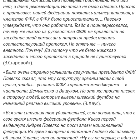
специальная комиссия. Она проверяет обосновано это или
нет, и дает рекомендации. Но этого не было сделано. Просто
в противовес нашей федерации появилась альтернативная, а
членство ФФК в ФФУ было приостановлено. …Павелко
утверждает, что она работала. Тогда я поинтересовался,
почему же никого из руководства ФФК не пригласили на
заседание этой комиссии и попросил предоставить
соответствующий протокол. Но опять же — ничего
внятного. Почему? Да потому что не было никакого
заседания и этого протокола в природе не существует!
»
(В.Старовойт).
«
Было очень странно услышать аргументы президента ФФУ.
Павелко сказал, что эту структуру организовали с той
целью, чтобы… усилить ФФК хорошими менеджерами — в
частности, Демьяненко и Ващуком. Но это же просто плевок
в сторону людей, которые вывели киевский футбол на
нынешний реально высокий уровень
». (В.Хлус).
«
Вся эта ситуация тем удивительней, если вспомнить, что в
свое время именно федерация футбола Киева первой
выдвинула Андрея Павелко на пост главы национальной
федерации. Во время встречи я напомнил Андрею Васильевичу
об этом. Знаете, что он ответил? «Ну вы не первые, а одни из