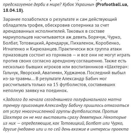
предсказуемое дерби в мире? Кубок Украины
»
(Profootball.ua,
18.04.18)
.
Заранее позаботился о результате и сам действующий
обладатель трофея, обескровив соперника за счет
арендованных исполнителей. Таковых в составе
мариупольцев насчитывается аж девять. Борячук, Чурко,
Болбат, Тотовицкий, Арендарук, Пихаленок, Коробенко,
Игнатенко и Кирюханцев. Практически вся группа атаки
приазовцев состоит из горняков — и все они не могут играть
против своих согласно арендному соглашению. Также есть
несколько бывших игроков или воспитанников «Шахтера»:
Гальчук, Яворский, Авагимян, Худжамов. Последний выбыл
из-за-травмы… В результате Александр Бабич мог
рассчитывать только на 15 футболистов, составивших
неполную заявку на поединок.
«
Задолго до начала сегодняшнего полуфинального матча
тренеру приазовцев Александру Бабичу пришлось отказаться
от услуг многочисленной группы футболистов. Против
Шахтера он не мог выставить сразу девятерых. Некоторые
из них — определяющие, как Тотовицкий, Болбат или Чурко,
другие (недавно или и по сей день вхожие в интересы проекта