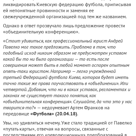
ликвидировать Киевскую федерацию футбола, приписывая
ей непонятные провинности и заменяя ее
свежеучрежденной организацией под тем же названием.
Однако в ответ прозвучало лишь предложение провести
«объединительную конференцию».
«
Стоит удивиться, как профессиональный юрист Андрей
Павелко мог такое предложить. Проблема в том, что
подобный исход никоим образом не предусмотрен уставом
какой бы то ни было организации — то есть после
совершения может быть в любой момент оспорен опытным
опять-таки юристом. Например — легко учрежденной
третьей Федерацией футбола Киева, которая будет иметь
точно такие же права поучаствовать в «объединении». Или
четвертой. Добавим, что ни в каких уставах, регламентах и
законах не существует такого понятия, как
«объединительная конференция». Слушайте, да что это у нас
творится-то?
» — недоумевает Артем Франков на
передовице
«Футбола» (20.04.18)
.
Увы, но удивляться нечему. Уже стало традицией от Павелко
«путать карты», отвечая на вопросы, связанные с
последствиями его «революционных» преобразований в