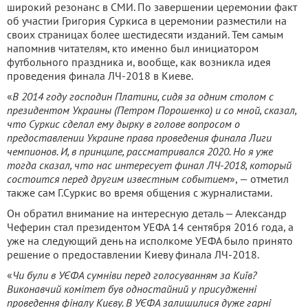
широкий резонанс в СМИ. По завершении церемонии факт
об участии Григория Суркиса в церемонии разместили на
своих страницах более шестидесяти изданий. Тем самым
напомнив читателям, кто именно был инициатором
футбольного праздника и, вообще, как возникла идея
проведения финала ЛЧ-2018 в Киеве.
«
В 2014 году господин Платини, сидя за одним столом с
президентом Украины (Петром Порошенко) и со мной, сказал,
что Суркис сделал ему дырку в голове вопросом о
предоставлении Украине права проведения финала Лиги
чемпионов. И, в принципе, рассматривался 2020. Но я уже
тогда сказал, что нас интересует финал ЛЧ-2018, который
состоится перед другим известным событием
», — отметил
также сам Г.Суркис во время общения с журналистами.
Он обратил внимание на интересную деталь — Александр
Чеферин стал президентом УЕФА 14 сентября 2016 года, а
уже на следующий день на исполкоме УЕФА было принято
решение о предоставлении Киеву финала ЛЧ-2018.
«
Чи були в УЄФА сумніви перед голосуванням за Київ?
Виконавчий комітет був одностайний у присудженні
проведення фіналу Києву. В УЄФА залишилися дуже гарні