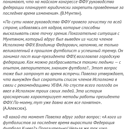
понимают, что на майском конгрессе ФФУ руководство
федерации планирует юридически закрепить проведенные за
последнее время изменения
». (В.Мунтян).
«
По сути новое руководство ФФУ провело зачистку по всей
стране, избавляясь от кадров, которые способны
высказывать свою точку зрения. Показательна ситуация с
Мунтяном, который вдруг был выведен из числа членов
Исполкома ФФУ. Владимир Федорович, напомню, не только
великолепный в прошлом футболист и успешный тренер. Он
занимал пост вице-президента ФФУ, возглавлял городскую
федерацию. Как можно разбрасываться такими людьми — с
опытом, авторитетом, знанием футбола?.. Этот вопрос
тоже был затронут во время встречи. Павелко утверждает,
что вынужден был сократить список членов Исполкома в
связи с рекомендациями УЕФА. Но спустя всего полгода он
ввел в Исполком троих своих людей. Эта история
красноречиво характеризует методы работы президента
ФФУ. По-моему, тут уже давно всем все понятно
».
(А.Алексюк).
«
В какой-то момент Павелко вдруг задал вопрос: «А кого из
футболистов за последнее время вырастила Федерация
футбола Киева?» Поразительно! Нельзя же так узко