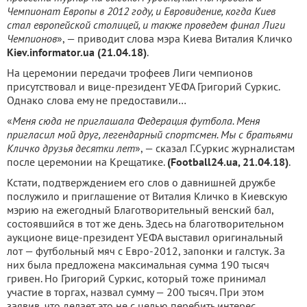
Чемпионат Европы в 2012 году, и Евровидение, когда Киев
стал европейской столицей, и также проведем финал Лиги
Чемпионов
», — приводит слова мэра Киева Виталия Кличко
Kiev.informator.ua (21.04.18)
.
На церемонии передачи трофеев Лиги чемпионов
присутствовал и вице-президент УЕФА Григорий Суркис.
Однако слова ему не предоставили…
«
Меня сюда не приглашала Федерация футбола. Меня
пригласил мой друг, легендарный спортсмен. Мы с братьями
Кличко друзья десятки лет
», — сказал Г.Суркис журналистам
после церемонии на Крещатике.
(Football24.ua, 21.04.18)
.
Кстати, подтверждением его слов о давнишней дружбе
послужило и приглашение от Виталия Кличко в Киевскую
мэрию на ежегодный Благотворительный венский бал,
состоявшийся в тот же день. Здесь на благотворительном
аукционе вице-президент УЕФА выставил оригинальный
лот — футбольный мяч с Евро-2012, запонки и галстук. За
них была предложена максимальная сумма 190 тысяч
гривен. Но Григорий Суркис, который тоже принимал
участие в торгах, назвал сумму — 200 тысяч. При этом
заявив, что делает это не с целью перебить интерес