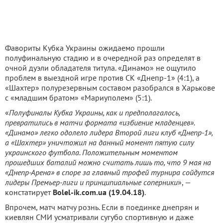
Фавориты Кубка Украины ожидаемо прошли
полуфинальную стадию и в очередной раз определят в
очной дуэли обладателя титула. «Динамо» не ощутило
проблем в выездной игре против СК «Днепр-1» (4:1), а
«Шахтер» полурезервным составом разобрался в Харькове
с «младшим братом» «Мариуполем» (5:1).
«
Полуфиналы Кубка Украины, как и предполагалось,
превратились в матчи формата «избиение младенцев».
«Динамо» легко одолело лидера Второй лиги клуб «Днепр-1»,
а «Шахтер» уничтожил на данный момент пятую силу
украинского футбола. Положительным моментом
прошедших баталий можно считать лишь то, что 9 мая на
«Днепр-Арена» в споре за главный трофей турнира сойдутся
лидеры Премьер-лиги и принципиальные соперники
», —
констатирует
Bolel-ik.com.ua (19.04.18)
.
Впрочем, матч матчу рознь. Если в поединке днепрян и
киевлян СМИ усматривали сугубо спортивную и даже