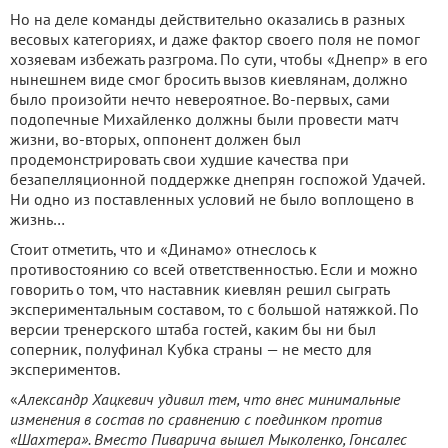
Но на деле команды действительно оказались в разных
весовых категориях, и даже фактор своего поля не помог
хозяевам избежать разгрома. По сути, чтобы «Днепр» в его
нынешнем виде смог бросить вызов киевлянам, должно
было произойти нечто невероятное. Во-первых, сами
подопечные Михайленко должны были провести матч
жизни, во-вторых, оппонент должен был
продемонстрировать свои худшие качества при
безапелляционной поддержке днепрян госпожой Удачей.
Ни одно из поставленных условий не было воплощено в
жизнь…
Стоит отметить, что и «Динамо» отнеслось к
противостоянию со всей ответственностью. Если и можно
говорить о том, что наставник киевлян решил сыграть
экспериментальным составом, то с большой натяжкой. По
версии тренерского штаба гостей, каким бы ни был
соперник, полуфинал Кубка страны — не место для
экспериментов.
«
Александр Хацкевич удивил тем, что внес минимальные
изменения в состав по сравнению с поединком против
«Шахтера». Вместо Пиварича вышел Мыколенко, Гонсалес