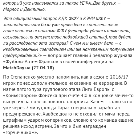
который уже наказывался за такое УЕФА. Два других —
Марлос и Дентиньо.
Это официальный запрос КДК ФФУ и КЭЧИ ФФУ —
законодательная база уже приведена в соответствие
голосованием исполкома ФФУ (Бернарда удалось отмазать,
сославшись на отсутствие подходящей статьи), так будет
ли расследована эта история? С чем мы имеем дело — с
необыкновенным совпадением или же намеренным получением
предупреждений?
» — вопрошает главный редактор журнала
«Футбол» Артем Франков в своей конференции на
MatchDay.ua (22.04.18)
.
По Степаненко уместно напомнить, как в сезоне-2016/17
игрок понес дополнительное наказание на евроарене. В
матче пятого тура группового этапа Лиги Европы с
«Коньяспором» Фонсека при счете 4:0 в концовке зачем-то
выпустил на поле основного опорника. Зачем — стало ясно
уже через 7 минут, когда Тарас специально заработал
предупреждение. Хавбек долго не отходил от мяча перед
штрафным ударом соперников, словно его команда еще не
решила исход встречи. За что и был награжден
«горчичником».