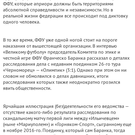
ФФУ, которые априори должны быть территориями
абсолютной справедливости и независимости. Но в
реальной жизни федерации все происходит под диктовку
одного человека.
В то же время, ФФУ уже одной ногой стоит на пороге
наказания от вышестоящей организации. В интервью
«Великому футболу» председатель Комитета по этике и
честной игре ФФУ Франческо Баранка рассказал о деталях
расследования дела с недавним поединком 26-го тура
«Черноморец» — «Олимпик» (3:1). Однако при этом он ни
словом не обмолвился о делах давнишних, итоги
расследования которых также неоднократно грозился
явить общественности.
Ярчайшая иллюстрация (без)деятельности его ведомства —
отсутствие какого-либо результата расследования по
скандальному матчу первой лиги между «Ильичевцем»
(ныне «Мариуполем») и «Горняком-Спорт», сыгранному еще
в ноябре 2016-го. Поединку, который сам Баранка, тогда