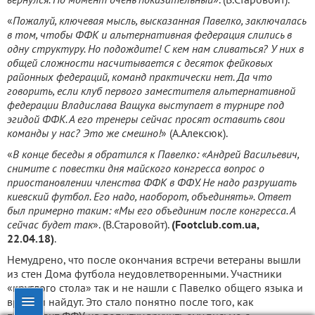
«
Пожалуй, ключевая мысль, высказанная Павелко, заключалась
в том, чтобы ФФК и альтернативная федерация слились в
одну структуру. Но подождите! С кем нам сливаться? У них в
общей сложности насчитывается с десяток фейковых
районных федераций, команд практически нет. Да что
говорить, если клуб первого заместителя альтернативной
федерации Владислава Ващука выступает в турнире под
эгидой ФФК. А его тренеры сейчас просят оставить свои
команды у нас? Это же смешно!
» (А.Алексюк).
«
В конце беседы я обратился к Павелко: «Андрей Васильевич,
снимите с повестки дня майского конгресса вопрос о
приостановлении членства ФФК в ФФУ. Не надо разрушать
киевский футбол. Его надо, наоборот, объединять». Ответ
был примерно таким: «Мы его объединим после конгресса. А
сейчас будет так
». (В.Старовойт).
(Footclub.com.ua,
22.04.18)
.
Немудрено, что после окончания встречи ветераны вышли
из стен Дома футбола неудовлетворенными. Участники
«круглого стола» так и не нашли с Павелко общего языка и
вряд ли найдут. Это стало понятно после того, как