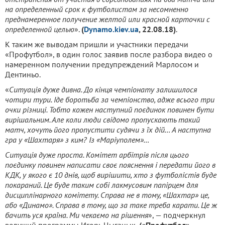
на определенный срок к футболистам за несомненно
преднамеренное получение желтой или красной карточки с
определенной целью
».
(
Dynamo.kiev.ua
, 22.08.18)
.
К таким же выводам пришли и участники передачи
«Профутбол», в один голос заявив после разбора видео о
намеренном получении предупреждений Марлосом и
Дентиньо.
«
Ситуація дуже дивна. До кінця чемпіонату залишилося
чотири тури. Іде боротьба за чемпіонство, адже всього три
очки різниці. Тобто кожен наступний поєдинок повинен бути
вирішальним. Але коли люди свідомо пропускають такий
матч, хочуть його пропустити судячи з їх дій… А наступна
гра у «Шахтаря» з ким? Із «Маріуполем»…
Ситуація дуже проста. Комітет арбітрів після цього
поєдинку повинен написати своє пояснення і передати його в
КДК, у якого є 10 днів, щоб вирішити, хто з футболістів буде
покараний. Це буде таким собі лакмусовим папірцем для
дисциплінарного комітету. Справа не в тому, «Шахтар» це,
або «Динамо». Справа в тому, що за таке треба карати. Це ж
бачить уся країна. Ми чекаємо на рішення
», — подчеркнул