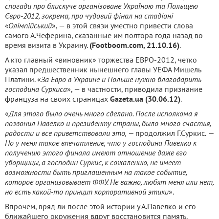
спогади про блискуче організоване Україною та Польщею
Євро-2012, зокрема, про чудовий фінал на стадіоні
«Олімпійський
», — в этой связи уместно привести слова
самого А.Чеферина, сказанные им полтора года назад во
время визита в Украину.
(Footboom.com, 21.10.16)
.
А кто главный «виновник» торжества ЕВРО-2012, четко
указал предшественник нынешнего главы УЕФА Мишель
Платини. «
За Евро в Украине и Польше нужно благодарить
господина Суркиса
», — в частности, приводила признание
француза на своих страницах
Gazeta.ua (30.06.12)
.
«
Для этого было очень много сделано. После исполкома я
позвонил Павелко и президенту страны, было много счастья,
радости и все приветствовали это, —
продолжил Г.Суркис.
—
Но у меня такое впечатление, что у господина Павелко к
получению этого финала имеют отношение даже его
уборщицы, а господин Суркис, к сожалению, не имеет
возможности быть приглашенным на такое событие,
которое организовывает ФФУ. Не важно, любят меня или нет,
но есть какой-то принцип корпоративной этики
».
Впрочем, вряд ли после этой истории у А.Павелко и его
ближайшего окружения вдруг восстановится память.