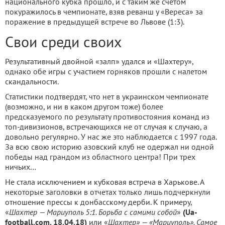
национального кубка прошло, и с таким же счетом
покуражилось в чемпионате, взяв реванш у «Вереса» за
поражение в предыдущей встрече во Львове (1:3).
Свои среди своих
Результативный двойной «залп» удался и «Шахтеру»,
однако обе игры с участием горняков прошли с налетом
скандальности.
Статистики подтвердят, что нет в украинском чемпионате
(возможно, и ни в каком другом тоже) более
предсказуемого по результату противостояния команд из
топ-дивизионов, встречающихся не от случая к случаю, а
довольно регулярно. У нас же это наблюдается с 1997 года.
За всю свою историю азовский клуб не одержал ни одной
победы над грандом из областного центра! При трех
ничьих…
Не стала исключением и кубковая встреча в Харькове. А
некоторые заголовки в отчетах только лишь подчеркнули
отношение прессы к донбасскому дерби. К примеру,
«
Шахтер — Мариуполь 5:1. Борьба с самими собой
»
(Ua-
football.com, 18.04.18)
или «
Шахтер» — «Мариуполь». Самое