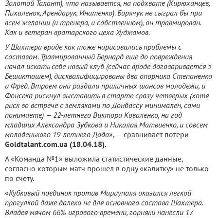
Золотой Талант), что называется, на подхвате (Кирюханцев,
Пихаленок, Арендарук, Инатенко). Борячук не сыграл бы при
всем желании (и тренера, и собственном), он травмирован.
Как и ветеран вратарского цеха Худжамов.
У Шахтера вроде как тоже нарисовались проблемы с
составом. Травмированный Бернард еще до повреждения
начал искать себе новый клуб (сейчас вроде договаривается з
Бешикташем), дисквалифицированы два опорника Степаненко
и Фред. Втроем они раздали приличных шансов молодежи, и
Фонсека рискнул выставить в старте сразу четверых (хотя
риск во встрече с земляками по Донбассу минимален, сами
понимаете) — 22-летнего Виктора Коваленко, на год
младших Александра Зубкова и Николая Матвиенко, и совсем
молоденького 19-летнего Додо
», — сравнивает потери
Goldtalant.com.ua (18.04.18)
.
А «Команда №1» выложила статистические данные,
согласно которым матч прошел в одну «калитку» не только
по счету.
«
Кубковый поединок против Мариуполя оказался легкой
прогулкой даже далеко не для основного состава Шахтера.
Владея мячом 66% игрового времени, горняки нанесли 17