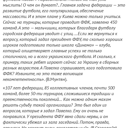
мыслить! О чем он думает?.. Главная задача федерации — это
развитие футбола, его популяризация, обеспечение
массовости. И в этом плане у Киева можно только учиться.
Сейчас на турниры, которые проводит ФФК, заявлено 450
команд. А это — мальчишки, которых благодаря футболу
городская федерация уводит с улиц. …Если же вернуться к
вопросу, который задал президент ФФУ, то сколько хороших
игроков подготовила только школа «Динамо» — клуба,
который олицетворяет главные успехи не только
столичного, но и всего украинского футбола. И сколько, к
примеру, таких ребят играют сейчас за Украину в сборных
разных возрастов. А Павелко спрашивает, кого подготовила
ФФК? Извините, но это тоже вопиющая
некомпетентность
». (В.Мунтян).
«
107 лет федерации, 85 коллективных членов, почти 500
команд, более 50-ти турниров, сложившиеся традиции и
преемственность поколений… Как можно одним махом
решать судьбу такой организации? Это был один из
вопросов, которые я задал Павелко. Ему он очень не
понравился. У президента ФФУ явно сдали нервы, и он
фактически убежал из зала заседаний. Потом, правда,
вернулся. Но момент очень показательный
». (В.Старовойт).