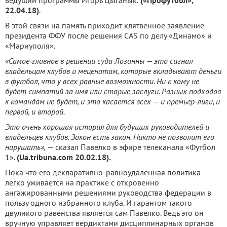
ведущий программы Игорь Цыганык.
(«Профутбол»,
22.04.18)
.
В этой связи на память приходит клятвенное заявление
президента ФФУ после решения CAS по делу «Динамо» и
«Мариуполя».
«Самое главное в решении суда Лозанны — это сигнал
владельцам клубов и меценатам, которые вкладывают деньги
в футбол, что у всех равные возможности. Ни к кому не
будет симпатий за имя или старые заслуги. Разных подходов
к командам не будет, и это касается всех — и премьер-лиги, и
первой, и второй.
Это очень хорошая история для будущих руководителей и
владельцев клубов. Закон есть закон. Никто не позволит его
нарушать»,
— сказал Павелко в эфире телеканала «Футбол
1».
(Ua.tribuna.com 20.02.18).
Пока что его декларативно-равноудаленная политика
легко уживается на практике с откровенно
ангажированными решениями руководства федерации в
пользу одного избранного клуба. И гарантом такого
двуликого равенства является сам Павелко. Ведь это он
вручную управляет вердиктами дисциплинарных органов