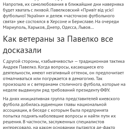
Напротив, их самолюбования в ближайшие дни наверняка
будет хватать с лихвой. Павелковский «Привіт від усієї
футбольної України» и дележ «часточкою футбольного
свята» уже состоялся в Херсоне и Бериславе. На очереди
Мариуполь, Харьков, Днепр, Одесса, Львов…
Как ветераны за Павелко все
досказали
С другой стороны, «забывчивость» — традиционная тактика
Андрея Павелко. Когда вопросы, касающиеся его
деятельности, имеют негативный оттенок, он предпочитает
отмалчиваться или погружается в демагогию. Так
произошло и с ветеранами столичного футбола, которые на
неделе выдвинули ряд требований президенту ФФУ.
На днях инициативная группа представителей киевского
футбола добилась аудиенции главы национальной
ассоциации, в беседе с которым была предпринята
попытка поднять наболевшие вопросы и найти пути их
решения. В частности, заслуженных специалистов
интересовало, на каком основании пытаются де-факто