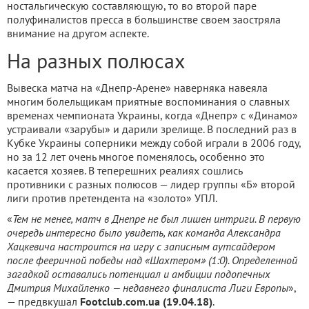
ностальгическую составляющую, то во второй паре
полуфиналистов пресса в большинстве своем заостряла
внимание на другом аспекте.
На разных полюсах
Вывеска матча на «Днепр-Арене» наверняка навеяла
многим болельщикам приятные воспоминания о славных
временах чемпионата Украины, когда «Днепр» с «Динамо»
устраивали «зарубы» и дарили зрелище. В последний раз в
Кубке Украины соперники между собой играли в 2006 году,
но за 12 лет очень многое поменялось, особенно это
касается хозяев. В теперешних реалиях сошлись
противники с разных полюсов — лидер группы «Б» второй
лиги против претендента на «золото» УПЛ.
«
Тем не менее, матч в Днепре не был лишен интриги. В первую
очередь интересно было увидеть, как команда Александра
Хацкевича настроится на игру с записным аутсайдером
после фееричной победы над «Шахтером» (1:0). Определенной
загадкой оставались потенциал и амбиции подопечных
Дмитрия Михайленко — недавнего финалиста Лиги Европы
»,
— предвкушал
Footclub.com.ua (19.04.18)
.