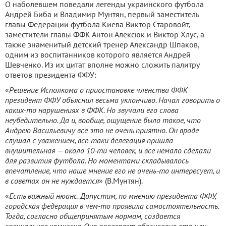
О наболевшем поведали легенды украинского футбола
Андрей Биба и Владимир Мунтян, первый заместитель
главы Федерации футбола Киева Виктор Старовойт,
заместители главы ФФК Антон Алексюк и Виктор Хлус, а
также знаменитый детский тренер Александр Шпаков,
одним из воспитанников которого является Андрей
Шевченко. Из их цитат вполне можно сложить палитру
ответов президента ФФУ:
«
Решение Исполкома о приостановке членства ФФК
президент ФФУ объяснил весьма уклончиво. Начал говорить о
каких-то нарушениях в ФФК. Но звучали его слова
неубедительно. Да и, вообще, ощущение было такое, что
Андрею Васильевичу все это не очень приятно. Он вроде
слушал с уважением, все-таки делегация пришла
внушительная — около 10-ти человек, и все немало сделали
для развития футбола. Но моментами складывалось
впечатление, что наше мнение его не очень-то интересует, и
в советах он не нуждается
» (В.Мунтян).
«
Есть важный нюанс. Допустим, по мнению президента ФФУ,
городская федерация в чем-то проявила самостоятельность.
Тогда, согласно общепринятым нормам, создается