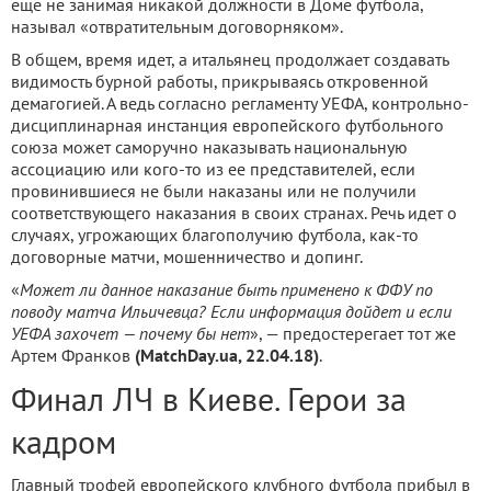
еще не занимая никакой должности в Доме футбола,
называл «отвратительным договорняком».
В общем, время идет, а итальянец продолжает создавать
видимость бурной работы, прикрываясь откровенной
демагогией. А ведь согласно регламенту УЕФА, контрольно-
дисциплинарная инстанция европейского футбольного
союза может саморучно наказывать национальную
ассоциацию или кого-то из ее представителей, если
провинившиеся не были наказаны или не получили
соответствующего наказания в своих странах. Речь идет о
случаях, угрожающих благополучию футбола, как-то
договорные матчи, мошенничество и допинг.
«
Может ли данное наказание быть применено к ФФУ по
поводу матча Ильичевца? Если информация дойдет и если
УЕФА захочет — почему бы нет
», — предостерегает тот же
Артем Франков
(MatchDay.ua, 22.04.18)
.
Финал ЛЧ в Киеве. Герои за
кадром
Главный трофей европейского клубного футбола прибыл в