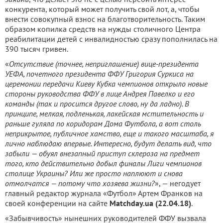
конкурента, который может получить свой лот, а, чтобы
внести совокупный взнос на благотворительность. Таким
образом копилка средств на нужды столичного Центра
реабилитации детей с инвалидностью сразу пополнилась на
390 тысяч гривен.
«
Отсутствие (точнее, неприглашение) вице-президента
УЕФА, почетного президента ФФУ Григория Суркиса на
церемонии передачи Киеву Кубка чемпионов открыло новые
стороны руководства ФФУ в лице Андрея Павелко и его
команды (так и просится другое слово, ну да ладно). В
принципе, мелкая, подленькая, лакейская мстительность и
раньше гуляла по коридорам Дома Футбола, а вот столь
неприкрытое, публичное хамство, еще и такого масштаба, я
лично наблюдаю впервые. Интересно, будут делать вид, что
забыли — обуял внезапный приступ склероза на предмет
того, кто действительно добыл финалы Лиги чемпионов
столице Украины? Или же просто наплюют и снова
отмолчатся — потому что хозяева жизни?
», — негодует
главный редактор журнала «Футбол» Артем Франков на
своей конференции на сайте
Matchday.ua (22.04.18)
.
«Забывчивость» нынешних руководителей ФФУ вызвала