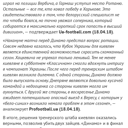
играл на позиции Вербича, а Гармаш уступил место Ротаню.
Остальные — все те, кто ковал победу в Харькове. Это
свидетельствовало о том, что белорусский специалист не
то чтобы боялся, но точно уважал соперника, который
собирается в максимально короткий срок попасть в высший
дивизион
», — подтверждает
Ua-football.com (18.04.18)
.
«
Накануне матча перед Динамо предстал вопрос ротации.
Совсем недавно казалось, что Кубок Украины для киевлян
является единственной возможностью скрасить скомканный
сезон. Хацкевича не упрекал только ленивый. Тем не менее
киевляне в субботнем «Класичном» смогли вдохнуть интригу
в чемпионат Украины. После чего перед тренерским штабом
киевлян возникла дилемма. С одной стороны, Динамо должно
было выпускать основу. Днепряне являются довольно кусачей
командой и недооценка со стороны киевлян могла им
аукнуться. С другой же стороны, в воскресенье Динамо
ожидает потенциально опасный выезд к Вересу, с которым у
«бело-синих» возникло немало проблем в этом сезоне
», —
анализирует
Profootball.ua (18.04.18)
.
В итоге, решения тренерского штаба киевлян оказались
верными, позволив убить двух зайцев. «Динамо» и в финал