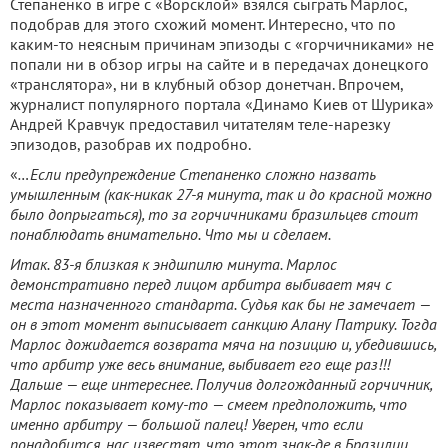
Степаненко в игре с «Ворсклой» взялся сыграть Марлос,
подобрав для этого схожий момент. Интересно, что по
каким-то неясным причинам эпизоды с «горчичниками» не
попали ни в обзор игры на сайте и в передачах донецкого
«транслятора», ни в клубный обзор донетчан. Впрочем,
журналист популярного портала «Динамо Киев от Шурика»
Андрей Кравчук предоставил читателям теле-нарезку
эпизодов, разобрав их подробно.
«
…Если предупреждение Степаненко сложно назвать
умышленным (как-никак 27-я минута, так и до красной можно
было допрыгаться), то за горчичниками бразильцев стоит
понаблюдать внимательно. Что мы и сделаем.
Итак. 83-я близкая к эндшпилю минута. Марлос
демонстративно перед лицом арбитра выбивает мяч с
места назначенного стандарта. Судья как бы не замечает —
он в этот момент выписывает санкцию Алану Патрику. Тогда
Марлос дожидается возврата мяча на позицию и, убедившись,
что арбитр уже весь внимание, выбивает его еще раз!!!
Дальше — еще интереснее. Получив долгожданный горчичник,
Марлос показывает кому-то — смеем предположить, что
именно арбитру — большой палец! Уверен, что если
понадобится, нас известят, что этот знак-де в Бразилии