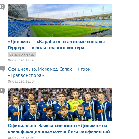
30
«Динамо» — «Карабах»: стартовые составы.
Герреро — в роли правого вингера
Dynamo.kiev.ua
06.08.2026, 18:49
Официально. Мохамед Салах — игрок
«Трабзонспора»
06.08.2026, 18:30
3
Официально. Заявка киевского «Динамо» на
квалификационные матчи Лиги конференций
06.08.2026, 18:06