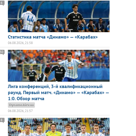
6
Статистика матча «Динамо» — «Карабах»
06.08.2026, 21:58
50
Лига конференций, 3-й квалификационный
раунд. Первый матч. «Динамо» — «Карабах» —
1:0. Обзор матча
Dynamo.kiev.ua
06.08.2026, 21:57
8