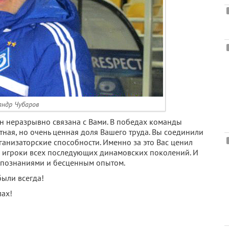
андр Чубаров
н неразрывно связана с Вами. В победах команды
тная, но очень ценная доля Вашего труда. Вы соединили
ганизаторские способности. Именно за это Вас ценил
и игроки всех последующих динамовских поколений. И
 познаниями и бесценным опытом.
были всегда!
лах!