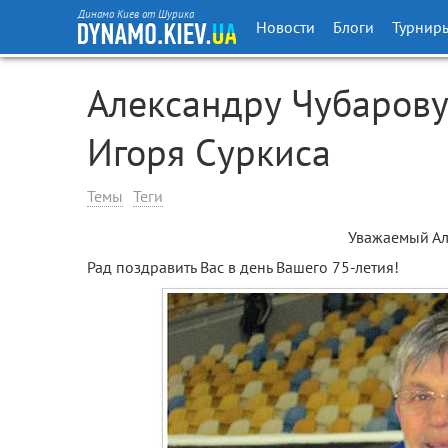
Динамо Киев от Шурика
Новости
Блоги
Турнир
Александру Чубарову
Игоря Суркиса
Темы
Теги
Уважаемый Ал
Рад поздравить Вас в день Вашего 75-летия!