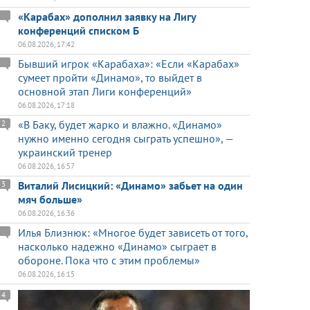
«Карабах» дополнил заявку на Лигу
конференций списком Б
06.08.2026, 17:42
Бывший игрок «Карабаха»: «Если «Карабах»
сумеет пройти «Динамо», то выйдет в
основной этап Лиги конференций»
06.08.2026, 17:18
«В Баку, будет жарко и влажно. «Динамо»
2
нужно именно сегодня сыграть успешно», —
украинский тренер
06.08.2026, 16:57
Виталий Лисицкий: «Динамо» забьет на один
3
мяч больше»
06.08.2026, 16:36
Илья Близнюк: «Многое будет зависеть от того,
насколько надежно «Динамо» сыграет в
обороне. Пока что с этим проблемы»
06.08.2026, 16:15
4