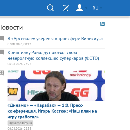
RU
Новости
В «Арсенале» уверены в трансфере Винисиуса
07.08.2026, 00:12
Криштиану Роналду показал свою
невероятную коллекцию суперкаров (ФОТО)
06.08.2026, 23:25
22
«Динамо» — «Карабах» — 1:0. Пресс-
конференция. Игорь Костюк: «Наш план на
игру сработал»
Dynamo.kiev.ua
06.08.2026, 22:33