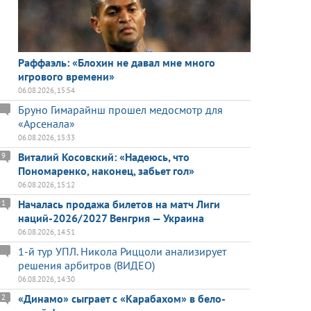
Раффаэль: «Блохин не давал мне много
игрового времени»
06.08.2026, 15:54
Бруно Гимарайнш прошел медосмотр для
«Арсенала»
06.08.2026, 15:33
Виталий Косовский: «Надеюсь, что
9
Пономаренко, наконец, забьет гол»
06.08.2026, 15:12
Началась продажа билетов на матч Лиги
1
наций-2026/2027 Венгрия — Украина
06.08.2026, 14:51
1-й тур УПЛ. Никола Риццоли анализирует
решения арбитров (ВИДЕО)
06.08.2026, 14:30
«Динамо» сыграет с «Карабахом» в бело-
2