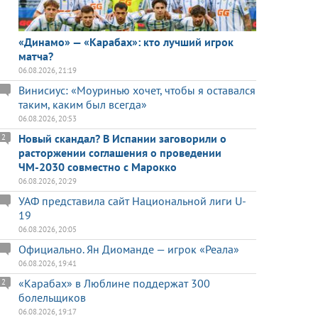
«Динамо» — «Карабах»: кто лучший игрок
матча?
06.08.2026, 21:19
Винисиус: «Моуринью хочет, чтобы я оставался
таким, каким был всегда»
06.08.2026, 20:53
Новый скандал? В Испании заговорили о
2
расторжении соглашения о проведении
ЧМ-2030 совместно с Марокко
06.08.2026, 20:29
УАФ представила сайт Национальной лиги U-
19
06.08.2026, 20:05
Официально. Ян Диоманде — игрок «Реала»
06.08.2026, 19:41
«Карабах» в Люблине поддержат 300
2
болельщиков
06.08.2026, 19:17