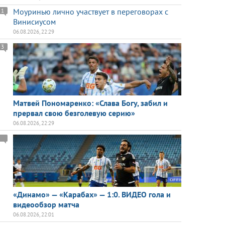
Моуринью лично участвует в переговорах с
1
Винисиусом
06.08.2026, 22:29
3
Матвей Пономаренко: «Слава Богу, забил и
прервал свою безголевую серию»
06.08.2026, 22:29
«Динамо» — «Карабах» — 1:0. ВИДЕО гола и
видеообзор матча
06.08.2026, 22:01