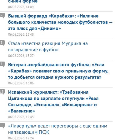
синей форме
06.08.2026, 14:09
Бывший форвард «Карабаха»: «Наличие
2
большого количества молодых футболистов —
это плюс для «Динамо»
06.08.2026, 13:48
Стала известна реакция Мудрика на
3
возвращение в футбол
06.08.2026, 13:27
Ветеран азербайджанского футбола: «Если
1
«Карабах» покажет свою привычную форму,
то добьется сегодня нужного результата»
06.08.2026, 13:06
Испанский журналист: «Требования
21
Цыганкова по зарплате отпугнули «Реал
Сосьедад», «Эспаньол», «Вильярреал» и
«Валенсию»
06.08.2026, 12:45
«Ливерпуль» ведет переговоры с еще одним
нападающим ПСЖ
06.08.2026, 12:24