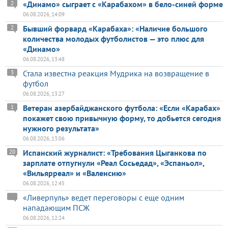
«Динамо» сыграет с «Карабахом» в бело-синей форме
2
06.08.2026, 14:09
Бывший форвард «Карабаха»: «Наличие большого
2
количества молодых футболистов — это плюс для
«Динамо»
06.08.2026, 13:48
Стала известна реакция Мудрика на возвращение в
3
футбол
06.08.2026, 13:27
Ветеран азербайджанского футбола: «Если «Карабах»
1
покажет свою привычную форму, то добьется сегодня
нужного результата»
06.08.2026, 13:06
Испанский журналист: «Требования Цыганкова по
20
зарплате отпугнули «Реал Сосьедад», «Эспаньол»,
«Вильярреал» и «Валенсию»
06.08.2026, 12:45
«Ливерпуль» ведет переговоры с еще одним
нападающим ПСЖ
06.08.2026, 12:24