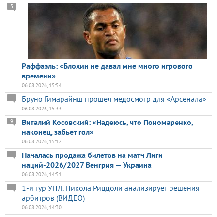
3
Раффаэль: «Блохин не давал мне много игрового
времени»
06.08.2026, 15:54
Бруно Гимарайнш прошел медосмотр для «Арсенала»
06.08.2026, 15:33
Виталий Косовский: «Надеюсь, что Пономаренко,
9
наконец, забьет гол»
06.08.2026, 15:12
Началась продажа билетов на матч Лиги
наций-2026/2027 Венгрия — Украина
06.08.2026, 14:51
1-й тур УПЛ. Никола Риццоли анализирует решения
арбитров (ВИДЕО)
06.08.2026, 14:30