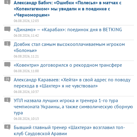
Александр Бабич: «Ошибки «Полесья» в матчах с
1
«Копенгагеном» мы увидели и в поединке с
«Черноморцем»
06.08.2026, 12:03
«Динамо» — «Карабах»: поединок дня в BETKING
06.08.2026, 11:42
Довбик стал самым высокооплачиваемым игроком
1
«Болоньи»
06.08.2026, 11:21
«Ковентри» договорился о рекордном трансфере
06.08.2026, 11:00
Александр Караваев: «Хейта» в свой адрес по поводу
28
перехода в «Шахтер» я не чувствовал»
06.08.2026, 10:37
УПЛ назвала лучших игрока и тренера 1-го тура
1
чемпионата Украины, а также символическую сборную
тура
06.08.2026, 10:13
Бывший главный тренер «Шахтера» возглавил топ-
4
клуб Саудовской Аравии