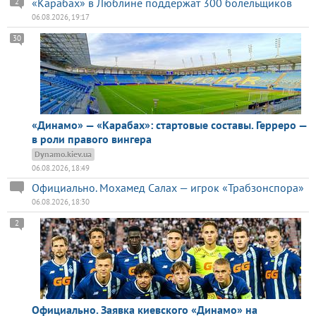
«Карабах» в Люблине поддержат 300 болельщиков
2
06.08.2026, 19:17
30
«Динамо» — «Карабах»: стартовые составы. Герреро —
в роли правого вингера
Dynamo.kiev.ua
06.08.2026, 18:49
Официально. Мохамед Салах — игрок «Трабзонспора»
06.08.2026, 18:30
2
Официально. Заявка киевского «Динамо» на