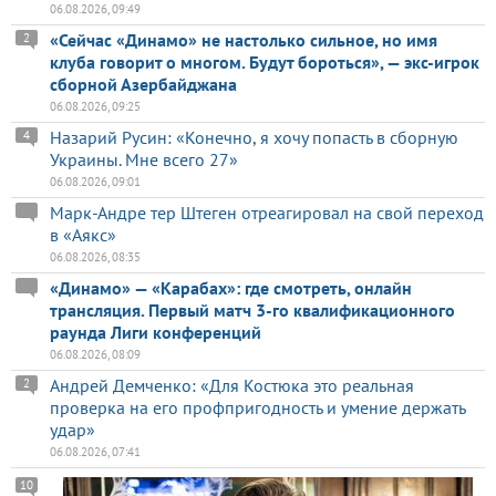
06.08.2026, 09:49
«Сейчас «Динамо» не настолько сильное, но имя
2
клуба говорит о многом. Будут бороться», — экс-игрок
сборной Азербайджана
06.08.2026, 09:25
Назарий Русин: «Конечно, я хочу попасть в сборную
4
Украины. Мне всего 27»
06.08.2026, 09:01
Марк-Андре тер Штеген отреагировал на свой переход
в «Аякс»
06.08.2026, 08:35
«Динамо» — «Карабах»: где смотреть, онлайн
трансляция. Первый матч 3-го квалификационного
раунда Лиги конференций
06.08.2026, 08:09
Андрей Демченко: «Для Костюка это реальная
2
проверка на его профпригодность и умение держать
удар»
06.08.2026, 07:41
10