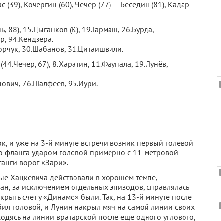
с (39), Кочергин (60), Чечер (77) — Беседин (81), Кадар
, 88), 15.Цыганков (К), 19.Гармаш, 26.Бурда,
р, 94.Кендзера.
орчук, 30.Шабанов, 31.Цитаишвили.
(44.Чечер, 67), 8.Харатин, 11.Фаупала, 19.Лунёв,
ович, 76.Шалфеев, 95.Иури.
к, и уже на 3-й минуте встречи возник первый голевой
го фланга ударом головой примерно с 11-метровой
танги ворот «Зари».
ные Хацкевича действовали в хорошем темпе,
н, за исключением отдельных эпизодов, справлялась
крыть счет у «Динамо» были. Так, на 13-й минуте после
бил головой, и Лунин накрыл мяч на самой линии своих
аходясь на линии вратарской после еще одного углового,