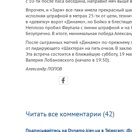
с 10-ти после паса Беседина, направил мяч выше в
Впрочем, и «Заря» все-таки имела прекрасный ша
исполняя штрафной в метрах 25-ти от цели, техни
в «девятку» ворот «Динамо», но Бойко в блестяще
Неплохо пробил Фаупала с линии штрафной и на 8
безупречно. В итоге, минимальная победа Алексан
После сыгранных матчей «Динамо» по-прежнему за
от лидирующего «Шахтера» на пять очков. В закл
Эта встреча состоится в ближайшую субботу, 19 м
Валерия Лобановского (начало в 19:30).
Александр ПОПОВ
Читать все комментарии (42)
Подписывайтесь на Dynamo.kiev.ua в Telegram: @