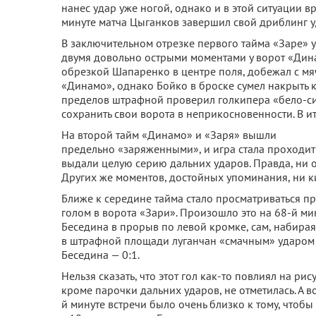
нанес удар уже ногой, однако и в этой ситуации в
минуте матча Цыганков завершил свой дриблинг у
В заключительном отрезке первого тайма «Заре» у
двумя довольно острыми моментами у ворот «Дина
обрезкой Шапаренко в центре поля, добежал с мя
«Динамо», однако Бойко в броске сумел накрыть 
пределов штрафной проверил голкипера «бело-си
сохранить свои ворота в неприкосновенности. В ит
На второй тайм «Динамо» и «Заря» вышли
предельно «заряженными», и игра стала проходить
выдали целую серию дальних ударов. Правда, ни о
Других же моментов, достойных упоминания, ни ки
Ближе к середине тайма стало просматриваться пр
голом в ворота «Зари». Произошло это на 68-й ми
Беседина в прорыв по левой кромке, сам, набирая 
в штрафной площади луганчан «смачным» ударом с
Беседина — 0:1.
Нельзя сказать, что этот гол как-то повлиял на ри
кроме парочки дальних ударов, не отметилась. А 
й минуте встречи было очень близко к тому, чтобы