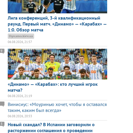
Лига конференций, 3-й квалификационный
раунд. Первый матч. «Динамо» — «Карабах» —
1:0. Обзор матча
Dynamo.kiev.ua
06.08.2026, 21:57
9
«Динамо» — «Карабах»: кто лучший игрок
матча?
06.08.2026, 21:19
Винисиус: «Моуринью хочет, чтобы я оставался
таким, каким был всегда»
06.08.2026, 20:53
Новый скандал? В Испании заговорили о
3
расторжении соглашения о проведении