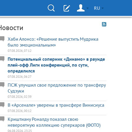
RU
Новости
Хаби Алонсо: «Решение выпустить Мудрика
было эмоциональным»
07.08.2026, 07:12
Потенциальный соперник «Динамо» в раунде
плей-офф Лиги конференций, по сути,
определился
07.08.2026, 06:27
ПСЖ улучшил свое предложение по трансферу
Судзуки
07.08.2026, 02:39
В «Арсенале» уверены в трансфере Винисиуса
07.08.2026, 00:12
Криштиану Роналду показал свою
невероятную коллекцию суперкаров (ФОТО)
06.08.2026, 23:25