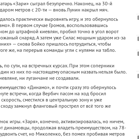
ратарь «Зари» сыграл безупречно. Наконец, на 30-й
даром метров с 20-ти — вновь Лунин накрыл мяч.
далось практически выровнять игру, и это обернулось
мо». В первом случае Громов, воспользовавшись
чом до штрафной киевлян, пробил точно в угол ворот
кожаный снаряд. А затем уже Силас мощным ударом из-за
них» — снова Бойко пришлось потрудиться, чтобы
оге же, на перерыв команды угли с нулями на табло.
, по сути, на встречных курсах. При этом соперники
дин из них по-настоящему опасным назвать нельзя было.
евляне, ни луганчане не создавали.
еимущество «Динамо», и почти сразу это обернулось
нуте встречи, когда Вербич пасом на ход бросил
скорость, сместился в центральную зону и уже
ходу замкнул фланговый прострел от всё того же
сунок игры. «Заря», конечно, активизировалась, но ничем,
вот динамовцы, продолжая владеть преимуществом, на 78-
 удвоить счет, но Миколенко, без помех пробивая метров