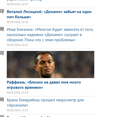
06.08.2026, 16:57
Виталий Лисицкий: «Динамо» забьет на один
3
мяч больше»
06.08.2026, 16:36
Илья Близнюк: «Многое будет зависеть от того,
насколько надежно «Динамо» сыграет в
обороне. Пока что с этим проблемы»
06.08.2026, 16:15
5
Раффаэль: «Блохин не давал мне много
игрового времени»
06.08.2026, 15:54
Бруно Гимарайнш прошел медосмотр для
«Арсенала»
06.08.2026, 15:33
9