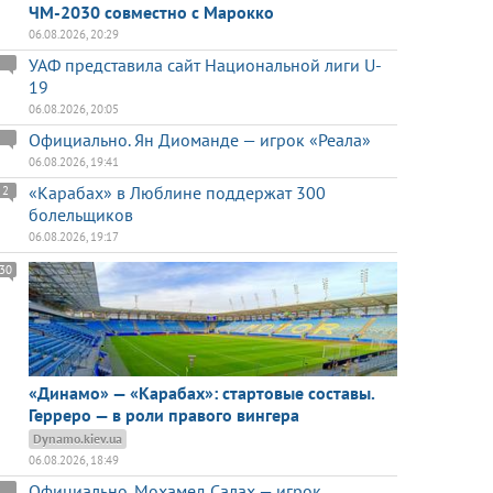
ЧМ-2030 совместно с Марокко
06.08.2026, 20:29
УАФ представила сайт Национальной лиги U-
19
06.08.2026, 20:05
Официально. Ян Диоманде — игрок «Реала»
06.08.2026, 19:41
«Карабах» в Люблине поддержат 300
2
болельщиков
06.08.2026, 19:17
30
«Динамо» — «Карабах»: стартовые составы.
Герреро — в роли правого вингера
Dynamo.kiev.ua
06.08.2026, 18:49
Официально. Мохамед Салах — игрок