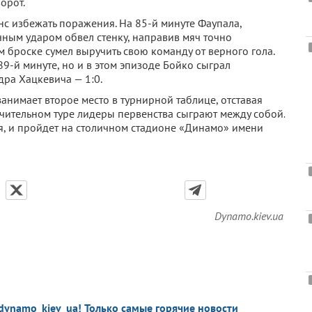
орот.
нс избежать поражения. На 85-й минуте Фаупала,
чным ударом обвел стенку, направив мяч точно
м броске сумел выручить свою команду от верного гола.
9-й минуте, но и в этом эпизоде Бойко сыграл
дра Хацкевича — 1:0.
нимает второе место в турнирной таблице, отставая
ючительном туре лидеры первенства сыграют между собой.
ая, и пройдет на столичном стадионе «Динамо» имени
Dynamo.kiev.ua
dynamo_kiev_ua! Только самые горячие новости