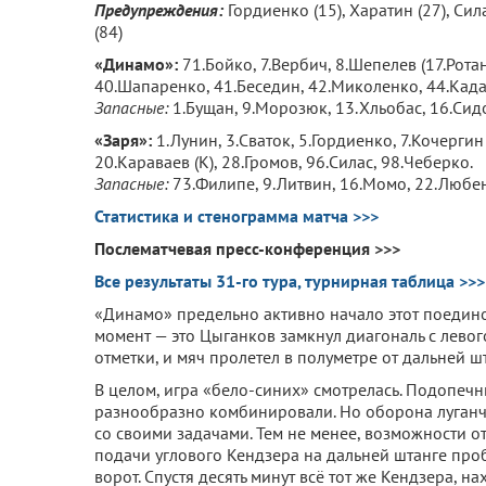
Предупреждения:
Гордиенко (15), Харатин (27), Сила
(84)
«Динамо»:
71.Бойко, 7.Вербич, 8.Шепелев (17.Ротань
40.Шапаренко, 41.Беседин, 42.Миколенко, 44.Када
Запасные:
1.Бущан, 9.Морозюк, 13.Хльобас, 16.Сид
«Заря»:
1.Лунин, 3.Сваток, 5.Гордиенко, 7.Кочергин 
20.Караваев (К), 28.Громов, 96.Силас, 98.Чеберко.
Запасные:
73.Филипе, 9.Литвин, 16.Момо, 22.Любен
Статистика и стенограмма матча >>>
Послематчевая пресс-конференция >>>
Все результаты 31-го тура, турнирная таблица >>>
«Динамо» предельно активно начало этот поедино
момент — это Цыганков замкнул диагональ с лево
отметки, и мяч пролетел в полуметре от дальней ш
В целом, игра «бело-синих» смотрелась. Подопеч
разнообразно комбинировали. Но оборона луганча
со своими задачами. Тем не менее, возможности от
подачи углового Кендзера на дальней штанге про
ворот. Спустя десять минут всё тот же Кендзера, н