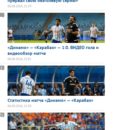
прервал свою безголевую серию»
06.08.2026, 22:29
«Динамо» — «Карабах» — 1:0. ВИДЕО гола и
видеообзор матча
06.08.2026, 22:01
6
Статистика матча «Динамо» — «Карабах»
06.08.2026, 21:58
51