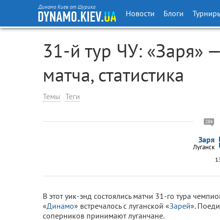
Динамо Киев от Шурика
Новости
Блоги
Турнир
31-й тур ЧУ: «Заря» 
матча, статистика
Темы
Теги
284
Заря
Луганск
1
В этот уик-энд состоялись матчи 31-го тура чемпи
«
Динамо
» встречалось с луганской «
Зарей
». Поед
соперников принимают луганчане.