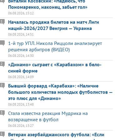
Виталий Косовский: «Надеюсь, что
Пономаренко, наконец, забьет гол»
06.08.2026, 15:12
Началась продажа билетов на матч Лиги
1
наций-2026/2027 Венгрия — Украина
06.08.2026, 14:51
1-й тур УПЛ. Никола Риццоли анализирует
решения арбитров (ВИДЕО)
06.08.2026, 14:30
«Динамо» сыграет с «Карабахом» в бело-
2
синей форме
06.08.2026, 14:09
Бывший форвард «Карабаха»: «Наличие
2
большого количества молодых футболистов —
это плюс для «Динамо»
06.08.2026, 13:48
Стала известна реакция Мудрика на
3
возвращение в футбол
06.08.2026, 13:27
Ветеран азербайджанского футбола: «Если
1