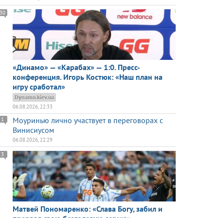
30
«Динамо» — «Карабах» — 1:0. Пресс-
конференция. Игорь Костюк: «Наш план на
игру сработал»
Dynamo.kiev.ua
06.08.2026, 22:33
Моуринью лично участвует в переговорах с
1
Винисиусом
06.08.2026, 22:29
3
Матвей Пономаренко: «Слава Богу, забил и