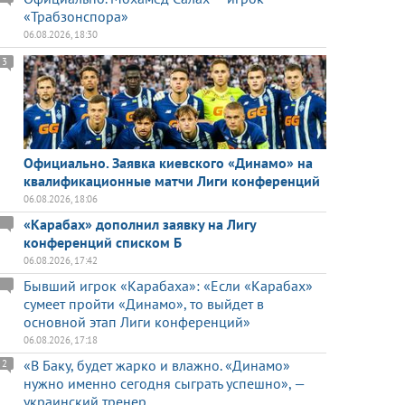
«Трабзонспора»
06.08.2026, 18:30
3
Официально. Заявка киевского «Динамо» на
квалификационные матчи Лиги конференций
06.08.2026, 18:06
«Карабах» дополнил заявку на Лигу
конференций списком Б
06.08.2026, 17:42
Бывший игрок «Карабаха»: «Если «Карабах»
сумеет пройти «Динамо», то выйдет в
основной этап Лиги конференций»
06.08.2026, 17:18
«В Баку, будет жарко и влажно. «Динамо»
2
нужно именно сегодня сыграть успешно», —
украинский тренер