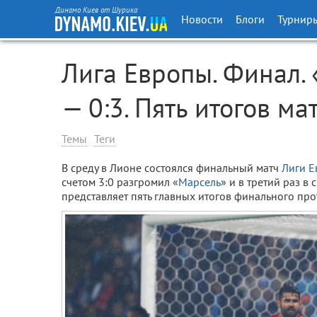
Динамо Киев от Шурика
Новости
Блоги
Турнир
Лига Европы. Финал. 
— 0:3. Пять итогов ма
Темы
Теги
В среду в Лионе состоялся финальный матч
Лиги 
счетом 3:0 разгромил «
Марсель
» и в третий раз в
представляет пять главных итогов финального про