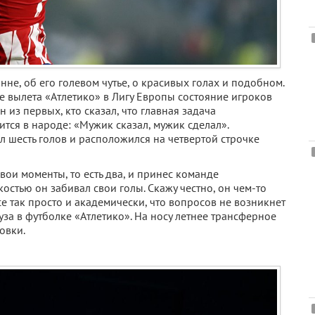
не, об его голевом чутье, о красивых голах и подобном.
ле вылета «Атлетико» в Лигу Европы состояние игроков
 из первых, кто сказал, что главная задача
ится в народе: «Мужик сказал, мужик сделал».
 шесть голов и расположился на четвертой строчке
ои моменты, то есть два, и принес команде
костью он забивал свои голы. Скажу честно, он чем-то
 так просто и академически, что вопросов не возникнет
уза в футболке «Атлетико». На носу летнее трансферное
овки.