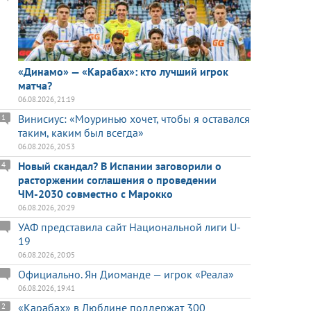
«Динамо» — «Карабах»: кто лучший игрок
матча?
06.08.2026, 21:19
Винисиус: «Моуринью хочет, чтобы я оставался
1
таким, каким был всегда»
06.08.2026, 20:53
Новый скандал? В Испании заговорили о
4
расторжении соглашения о проведении
ЧМ-2030 совместно с Марокко
06.08.2026, 20:29
УАФ представила сайт Национальной лиги U-
19
06.08.2026, 20:05
Официально. Ян Диоманде — игрок «Реала»
06.08.2026, 19:41
«Карабах» в Люблине поддержат 300
2