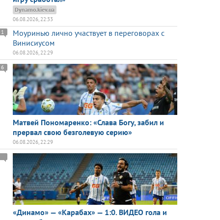
Dynamo.kiev.ua
06.08.2026, 22:33
Моуринью лично участвует в переговорах с
1
Винисиусом
06.08.2026, 22:29
6
Матвей Пономаренко: «Слава Богу, забил и
прервал свою безголевую серию»
06.08.2026, 22:29
«Динамо» — «Карабах» — 1:0. ВИДЕО гола и