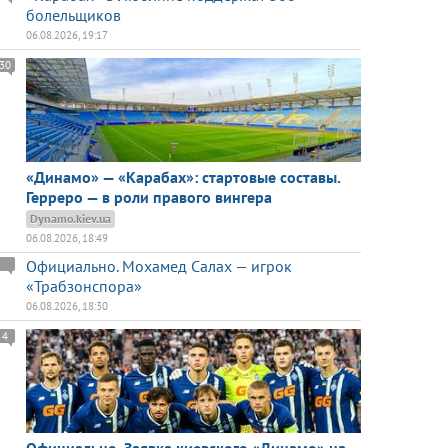
болельщиков
06.08.2026, 19:17
30
«Динамо» — «Карабах»: стартовые составы.
Герреро — в роли правого вингера
Dynamo.kiev.ua
06.08.2026, 18:49
Официально. Мохамед Салах — игрок
«Трабзонспора»
06.08.2026, 18:30
4