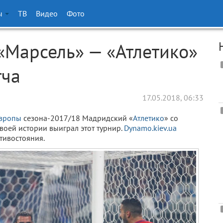
ы
ТВ
Видео
Фото
«Марсель» — «Атлетико»
тча
17.05.2018, 06:33
Европы
сезона-2017/18 Мадридский «
Атлетико
» со
 своей истории выиграл этот турнир.
Dynamo.kiev.ua
тивостояния.