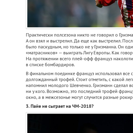
Практически полсезона никто не говорил о Гризман
А он взял и выстрелил. Да еще как выстрелил. Пос
было паскудным, но только не у Гризманна. Он один
«матрасников» — выиграть Лигу Европы. Как говор
На протяжении всего плей-офф француз наколотил
в списке бомбардиров.
В финальном поединке француз использовал все св
долгожданный трофей. Стоит отметить, с какой лег
напомнил молодого Шевченко. Гризманн сделал все
ни у кого. Возможно, это последний трофей франц
окно, а в межсезонье могут случится разные рокир
3. Пайе не сыграет на ЧМ-2018?