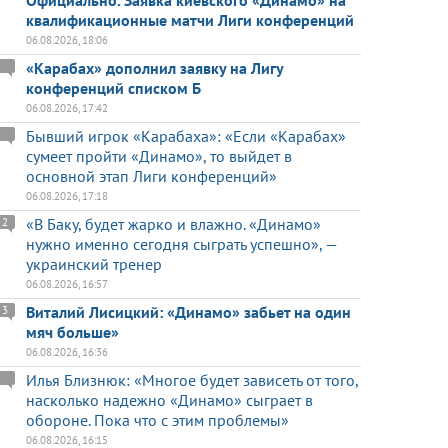
Официально. Заявка киевского «Динамо» на
квалификационные матчи Лиги конференций
06.08.2026, 18:06
«Карабах» дополнил заявку на Лигу
конференций списком Б
06.08.2026, 17:42
Бывший игрок «Карабаха»: «Если «Карабах»
сумеет пройти «Динамо», то выйдет в
основной этап Лиги конференций»
06.08.2026, 17:18
«В Баку, будет жарко и влажно. «Динамо»
2
нужно именно сегодня сыграть успешно», —
украинский тренер
06.08.2026, 16:57
Виталий Лисицкий: «Динамо» забьет на один
3
мяч больше»
06.08.2026, 16:36
Илья Близнюк: «Многое будет зависеть от того,
насколько надежно «Динамо» сыграет в
обороне. Пока что с этим проблемы»
06.08.2026, 16:15