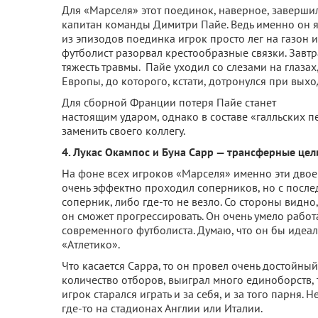
Для «Марселя» этот поединок, наверное, завершил
капитан команды Димитри Пайе. Ведь именно он я
из эпизодов поединка игрок просто лег на газон и
футболист разорвал крестообразные связки. Завт
тяжесть травмы. Пайе уходил со слезами на глазах
Европы, до которого, кстати, дотронулся при вы
Для сборной Франции потеря Пайе станет
настоящим ударом, однако в составе «галльских п
заменить своего коллегу.
4. Лукас Окампос и Буна Сарр — трансферные цел
На фоне всех игроков «Марселя» именно эти двое
очень эффектно проходил соперников, но с после
соперник, либо где-то не везло. Со стороны видно,
он сможет прогрессировать. Он очень умело работ
современного футболиста. Думаю, что он бы идеа
«Атлетико».
Что касается Сарра, то он провел очень достойны
количество отборов, выиграл много единоборств, 
игрок старался играть и за себя, и за того парня.
где-то на стадионах Англии или Италии.