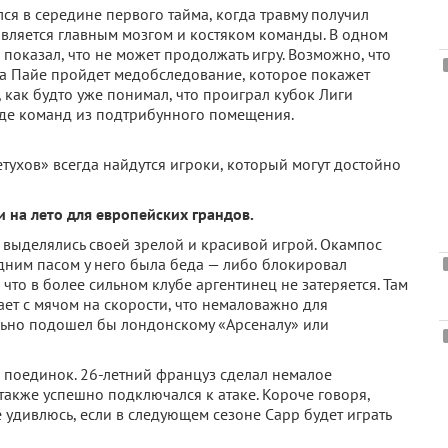
ся в середине первого тайма, когда травму получил
вляется главным мозгом и костяком команды. В одном
 показал, что не может продолжать игру. Возможно, что
ра Пайе пройдет медобследование, которое покажет
, как будто уже понимал, что проиграл кубок Лиги
ходе команд из подтрибунного помещения.
етухов» всегда найдутся игроки, который могут достойно
и на лето для европейских грандов.
 выделялись своей зрелой и красивой игрой. Окампос
дним пасом у него была беда — либо блокировал
 что в более сильном клубе аргентинец не затеряется. Там
ает с мячом на скорости, что немаловажно для
льно подошел бы лондонскому «Арсеналу» или
й поединок. 26-летний француз сделал немалое
также успешно подключался к атаке. Короче говоря,
 Не удивлюсь, если в следующем сезоне Сарр будет играть