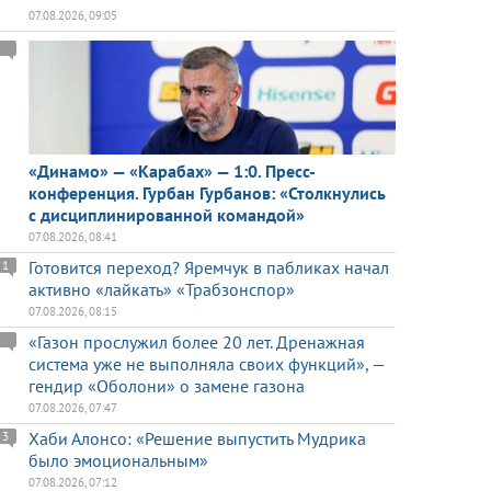
07.08.2026, 09:05
«Динамо» — «Карабах» — 1:0. Пресс-
конференция. Гурбан Гурбанов: «Столкнулись
с дисциплинированной командой»
07.08.2026, 08:41
Готовится переход? Яремчук в пабликах начал
1
активно «лайкать» «Трабзонспор»
07.08.2026, 08:15
«Газон прослужил более 20 лет. Дренажная
система уже не выполняла своих функций», —
гендир «Оболони» о замене газона
07.08.2026, 07:47
Хаби Алонсо: «Решение выпустить Мудрика
3
было эмоциональным»
07.08.2026, 07:12