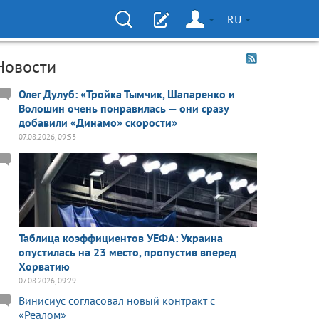
RU
Новости
Олег Дулуб: «Тройка Тымчик, Шапаренко и
Волошин очень понравилась — они сразу
добавили «Динамо» скорости»
07.08.2026, 09:53
Таблица коэффициентов УЕФА: Украина
опустилась на 23 место, пропустив вперед
Хорватию
07.08.2026, 09:29
Винисиус согласовал новый контракт с
«Реалом»