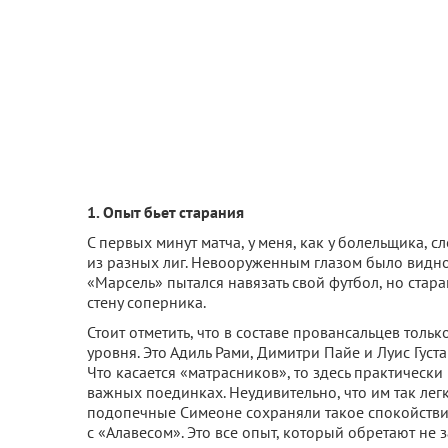
1. Опыт бьет старания
С первых минут матча, у меня, как у болельщика, 
из разных лиг. Невооруженным глазом было видно
«Марсель» пытался навязать свой футбол, но ста
стену соперника.
Стоит отметить, что в составе провансальцев тол
уровня. Это Адиль Рами, Димитри Пайе и Луис Густ
Что касается «матрасников», то здесь практически
важных поединках. Неудивительно, что им так лег
подопечные Симеоне сохраняли такое спокойствие,
с «Алавесом». Это все опыт, который обретают не за