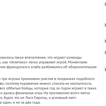
сложилось такое впечатление, что играют команды
, как «Атлетико» легко управляет игрой. Моментами
рания французского клуба разбивались об оборонительную
ько три игрока принимали участия в поединках подобного
аво, поэтому поражение можно списать на неопытность.
 все оббитые бойцы, которые год за годом играют в таких
ко далась финальная игра. На протяжении всего матча
 будто это не Лига Европы, а условный матч
 один, и не за два года.