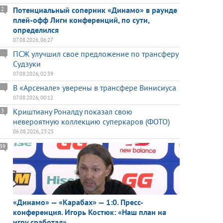
Потенциальный соперник «Динамо» в раунде
2
плей-офф Лиги конференций, по сути,
определился
07.08.2026, 06:27
ПСЖ улучшил свое предложение по трансферу
Судзуки
07.08.2026, 02:39
В «Арсенале» уверены в трансфере Винисиуса
07.08.2026, 00:12
Криштиану Роналду показал свою
3
невероятную коллекцию суперкаров (ФОТО)
06.08.2026, 23:25
39
«Динамо» — «Карабах» — 1:0. Пресс-
конференция. Игорь Костюк: «Наш план на
игру сработал»