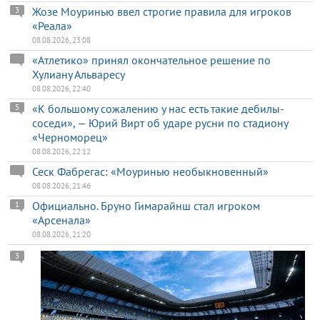
Жозе Моуринью ввел строгие правила для игроков
3
«Реала»
08.08.2026, 23:08
«Атлетико» принял окончательное решение по
Хулиану Альваресу
08.08.2026, 22:40
«К большому сожалению у нас есть такие дебилы-
5
соседи», — Юрий Вирт об ударе русни по стадиону
«Черноморец»
08.08.2026, 22:12
Сеск Фабрегас: «Моуринью необыкновенный»
08.08.2026, 21:46
Официально. Бруно Гимарайнш стал игроком
1
«Арсенала»
08.08.2026, 21:20
3