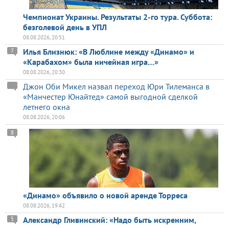
Чемпионат Украины. Результаты 2-го тура. Суббота:
безголевой день в УПЛ
08.08.2026, 20:51
Илья Близнюк: «В Люблине между «Динамо» и
7
«Карабахом» была ничейная игра…»
08.08.2026, 20:30
Джон Оби Микел назвал переход Юри Тилеманса в
«Манчестер Юнайтед» самой выгодной сделкой
летнего окна
08.08.2026, 20:06
8
«Динамо» объявило о новой аренде Торреса
08.08.2026, 19:42
Александр Гливинский: «Надо быть искренним,
5