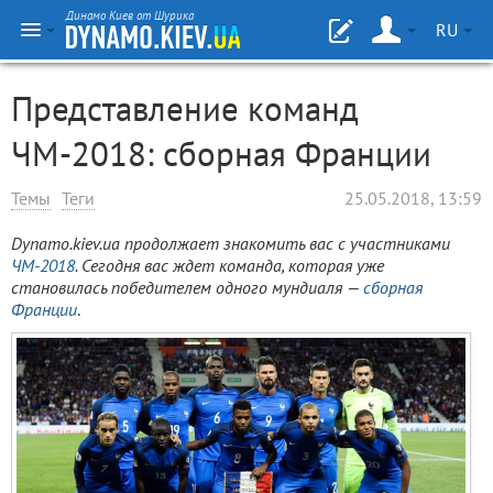
Динамо Киев от Шурика
RU
Представление команд
ЧМ-2018: сборная Франции
Темы
Теги
25.05.2018, 13:59
Dynamo.kiev.ua продолжает знакомить вас с участниками
ЧМ-2018
. Сегодня вас ждет команда, которая уже
становилась победителем одного мундиаля —
сборная
Франции
.