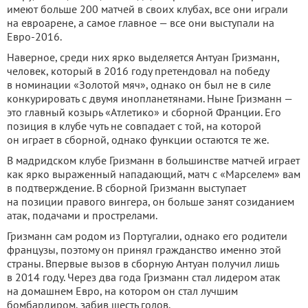
имеют больше 200 матчей в своих клубах, все они играли
на евроарене, а самое главное — все они выступали на
Евро-2016.
Наверное, среди них ярко выделяется Антуан Гризманн,
человек, который в 2016 году претендовал на победу
в номинации «Золотой мяч», однако он был не в силе
конкурировать с двумя инопланетянами. Ныне Гризманн —
это главный козырь «Атлетико» и сборной Франции. Его
позиция в клубе чуть не совпадает с той, на которой
он играет в сборной, однако функции остаются те же.
В мадридском клубе Гризманн в большинстве матчей играет
как ярко выраженный нападающий, матч с «Марселем» вам
в подтверждение. В сборной Гризманн выступает
на позиции правого вингера, он больше занят созиданием
атак, подачами и прострелами.
Гризманн сам родом из Португалии, однако его родители
французы, поэтому он принял гражданство именно этой
страны. Впервые вызов в сборную Антуан получил лишь
в 2014 году. Через два года Гризманн стал лидером атак
на домашнем Евро, на котором он стал лучшим
бомбардиром, забив шесть голов.