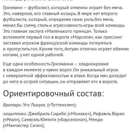
Гризманн — футболист, который отменно играет без мяча.
Это, наверное, его главный козырь. В мире нет второго
футболиста, который, определяя свою роль без мяча,
менял бы схему, стиль и агрессивность игры всей команды.
Это главная заслуга «Маленького принца». Только
вспомните первый гол в ворота «Марселя», как прессинг
заставил игроков французской команды потеряться
и пропустить гол. Кроме того, Антуан отлично играет обеими
ногами, у нет одной рабочей.
Еще одна особенность Гризманна — хладнокровие
в каждом моменте у чужих ворот. Он уникальный игрок
с невероятной эффективностью в атаке. Когда мяч доходит
до него в острой ситуации, он отправляет его в ворота.
Ориентировочный состав:
Вратарь:
Уго Льорис («Тоттенхэм»);
защитники:
Джибриль Сидибе («Монако»), Рафажль Варан
(«Реал»), Самюэль Юмтити («Барселона»), Менди
(«Манчестер Сити»);