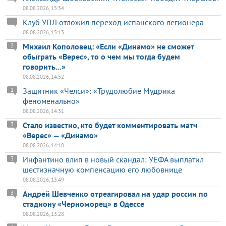
08.08.2026, 15:34
Клуб УПЛ отложил переход испанского легионера
08.08.2026, 15:13
Михаил Кополовец: «Если «Динамо» не сможет
2
обыграть «Верес», то о чем мы тогда будем
говорить...»
08.08.2026, 14:52
Защитник «Челси»: «Трудолюбие Мудрика
1
феноменально»
08.08.2026, 14:31
Стало известно, кто будет комментировать матч
3
«Верес» — «Динамо»
08.08.2026, 14:10
Инфантино влип в новый скандал: УЕФА выплатил
3
шестизначную компенсацию его любовнице
08.08.2026, 13:49
Андрей Шевченко отреагировал на удар россии по
3
стадиону «Черноморец» в Одессе
08.08.2026, 13:28