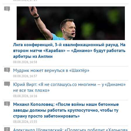
1
Лига конференций, 3-й квалификационный раунд. На
втором матче «Карабах» — «Динамо» будут работать
арбитры из Англии
08.08.2026, 16:58
Мудрик может вернуться в «Шахтёр»
3
08.08.2026, 16:37
Юрий Вирт: «Я не соглашусь со многими — у «Динамо»
не все так плохо»
08.08.2026, 16:16
Михаил Кополовец: «После войны наши бетонные
1
заводы должны работать круглосуточно, чтобы ту
страну просто забетонировать»
08.08.2026, 15:55
Александр Шовковский: «Полесье» победит «Харьков»
2