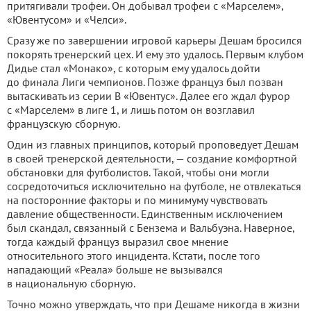
притягивали трофеи. Он добывал трофеи с «Марселем»,
«Ювентусом» и «Челси».
Сразу же по завершении игровой карьеры Дешам бросился
покорять тренерский цех. И ему это удалось. Первым клубом
Дидье стал «Монако», с которым ему удалось дойти
до финала Лиги чемпионов. Позже француз был позван
вытаскивать из серии B «Ювентус». Далее его ждал фурор
с «Марселем» в лиге 1, и лишь потом он возглавил
французскую сборную.
Один из главных принципов, который проповедует Дешам
в своей тренерской деятельности, — создание комфортной
обстановки для футболистов. Такой, чтобы они могли
сосредоточиться исключительно на футболе, не отвлекаться
на посторонние факторы и по минимуму чувствовать
давление общественности. Единственным исключением
был скандал, связанный с Бензема и Вальбуэна. Наверное,
тогда каждый француз выразил свое мнение
относительного этого инцидента. Кстати, после того
нападающий «Реала» больше не вызывался
в национальную сборную.
Точно можно утверждать, что при Дешаме никогда в жизни