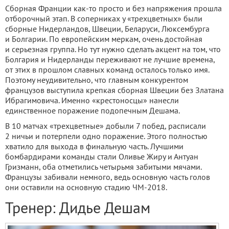
Сборная Франции как-то просто и без напряжения прошла
отборочный этап. В соперниках у «трехцветных» были
сборные Нидерландов, Швеции, Беларуси, Люксембурга
и Болгарии. По европейским меркам, очень достойная
и серьезная группа. Но тут нужно сделать акцент на том, что
Болгария и Нидерланды переживают не лучшие времена,
от этих в прошлом славных команд осталось только имя.
Поэтому неудивительно, что главным конкурентом
французов выступила крепкая сборная Швеции без Златана
Ибрагимовича. Именно «крестоносцы» нанесли
единственное поражение подопечным Дешама.
В 10 матчах «трехцветные» добыли 7 побед, расписали
2 ничьи и потерпели одно поражение. Этого полностью
хватило для выхода в финальную часть. Лучшими
бомбардирами команды стали Оливье Жиру и Антуан
Гризманн, оба отметились четырьмя забитыми мячами.
Французы забивали немного, ведь основную часть голов
они оставили на основную стадию ЧМ-2018.
Тренер: Дидье Дешам