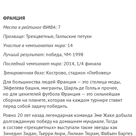
ФРАНЦИЯ
Место в рейтинге ФИФА:
7
Прозвище:
Трехцветные, Галльские петухи
Участие в чемпионатах мира:
14
Лучший результат:
победа, ЧМ-1998
Последний чемпионат мира:
2014, 1/4 финала
Тренировочная база:
Кострово, стадион «Глебовец»
Для большинства людей Франция — это столица моды,
Эйфелева башня, мигранты, Шарль де Голль и прочее,
но для ценителей футбола Франция — это сильнейшая
сборная на планете, которая на каждом турнире ставит
перед собой задачу победить.
Ровно 20 лет назад легендарная команда Эме Жаке добыла
долгожданную победу на домашнем мундиале. Тогда
в составе «трехцветных» выступали такие звезды как
Зинедин Зидан, Тьерри Анри, Лилиан Тюрам, Фабьен Бартез.