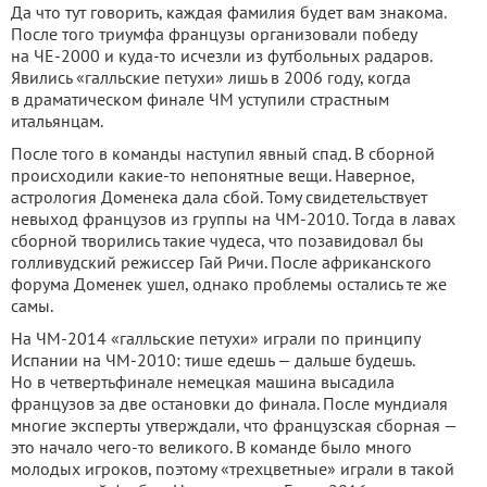
Да что тут говорить, каждая фамилия будет вам знакома.
После того триумфа французы организовали победу
на ЧЕ-2000 и куда-то исчезли из футбольных радаров.
Явились «галльские петухи» лишь в 2006 году, когда
в драматическом финале ЧМ уступили страстным
итальянцам.
После того в команды наступил явный спад. В сборной
происходили какие-то непонятные вещи. Наверное,
астрология Доменека дала сбой. Тому свидетельствует
невыход французов из группы на ЧМ-2010. Тогда в лавах
сборной творились такие чудеса, что позавидовал бы
голливудский режиссер Гай Ричи. После африканского
форума Доменек ушел, однако проблемы остались те же
самы.
На ЧМ-2014 «галльские петухи» играли по принципу
Испании на ЧМ-2010: тише едешь — дальше будешь.
Но в четвертьфинале немецкая машина высадила
французов за две остановки до финала. После мундиаля
многие эксперты утверждали, что французская сборная —
это начало чего-то великого. В команде было много
молодых игроков, поэтому «трехцветные» играли в такой