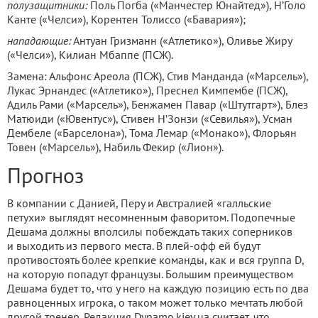
полузащитники:
Поль Погба («Манчестер Юнайтед»), Н’Голо
Канте («Челси»), Корентен Толиссо («Бавария»);
нападающие:
Антуан Гризманн («Атлетико»), Оливье Жиру
(«Челси»), Килиан Мбаппе (ПСЖ).
Замена: Альфонс Ареола (ПСЖ), Стив Манданда («Марсель»),
Лукас Эрнандес («Атлетико»), Преснел Кимпембе (ПСЖ),
Адиль Рами («Марсель»), Бенжамен Павар («Штутгарт»), Блез
Матюиди («Ювентус»), Стивен Н’Зонзи («Севилья»), Усман
Дембеле («Барселона»), Тома Лемар («Монако»), Флорьян
Товен («Марсель»), Набиль Фекир («Лион»).
Прогноз
В компании с Данией, Перу и Австралией «галльские
петухи» выглядят несомненным фаворитом. Подопечные
Дешама должны вполсилы побеждать таких соперников
и выходить из первого места. В плей-офф ей будут
противостоять более крепкие команды, как и вся группа D,
на которую попадут французы. Большим преимуществом
Дешама будет то, что у него на каждую позицию есть по два
равноценных игрока, о таком может только мечтать любой
другой тренер. Редакция Dynamo.kiev.ua считает, что