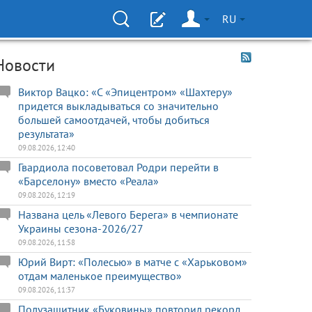
RU
Новости
Виктор Вацко: «С «Эпицентром» «Шахтеру»
придется выкладываться со значительно
большей самоотдачей, чтобы добиться
результата»
09.08.2026, 12:40
Гвардиола посоветовал Родри перейти в
«Барселону» вместо «Реала»
09.08.2026, 12:19
Названа цель «Левого Берега» в чемпионате
Украины сезона-2026/27
09.08.2026, 11:58
Юрий Вирт: «Полесью» в матче с «Харьковом»
отдам маленькое преимущество»
09.08.2026, 11:37
Полузащитник «Буковины» повторил рекорд