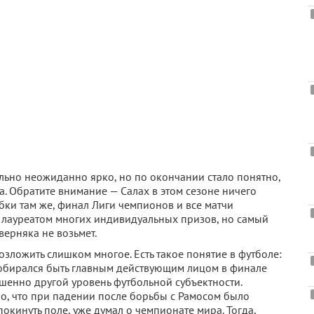
ельно неожиданно ярко, но по окончании стало понятно,
а. Обратите внимание — Салах в этом сезоне ничего
убки там же, финал Лиги чемпионов и все матчи
ал лауреатом многих индивидуальных призов, но самый
ерняка не возьмет.
озложить слишком многое. Есть такое понятие в футболе:
он собирался быть главным действующим лицом в финале
шенно другой уровень футбольной субъектности.
но, что при падении после борьбы с Рамосом было
покинуть поле, уже думал о чемпионате мира. Тогда,