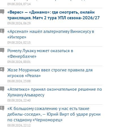
09.08.2026, 07:14
«Верес» — «Динамо»: где смотреть, онлайн
трансляция. Матч 2 тура УПЛ сезона-2026/27
09.08.2026, 06:29
«Арсенал» нашёл альтернативу Винисиусу в
1
«Интере»
09.08.2026, 02:15
Ромелу Лукаку может оказаться в
«Фенербахче»
09.08.2026, 00:01
Жозе Моуринью ввел строгие правила для
4
игроков «Реала»
08.08.2026, 23:08
«Атлетико» принял окончательное решение по
Хулиану Альваресу
08.08.2026, 22:40
«К большому сожалению у нас есть такие
5
дебилы-соседи», — Юрий Вирт об ударе русни
по стадиону «Черноморец»
08.08.2026, 22:12