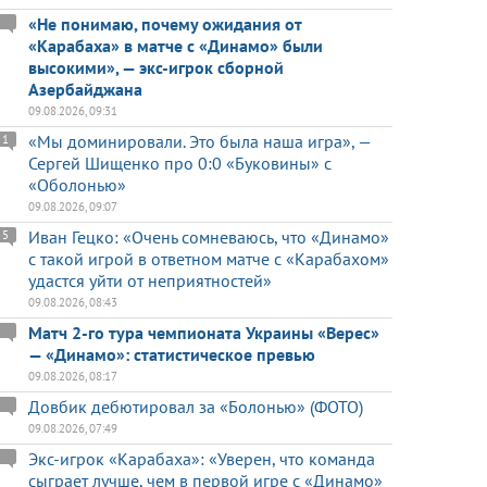
«Не понимаю, почему ожидания от
«Карабаха» в матче с «Динамо» были
высокими», — экс-игрок сборной
Азербайджана
09.08.2026, 09:31
«Мы доминировали. Это была наша игра», —
1
Сергей Шищенко про 0:0 «Буковины» с
«Оболонью»
09.08.2026, 09:07
Иван Гецко: «Очень сомневаюсь, что «Динамо»
5
с такой игрой в ответном матче с «Карабахом»
удастся уйти от неприятностей»
09.08.2026, 08:43
Матч 2-го тура чемпионата Украины «Верес»
— «Динамо»: статистическое превью
09.08.2026, 08:17
Довбик дебютировал за «Болонью» (ФОТО)
09.08.2026, 07:49
Экс-игрок «Карабаха»: «Уверен, что команда
сыграет лучше, чем в первой игре с «Динамо»