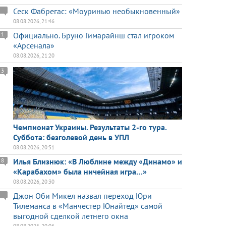
Сеск Фабрегас: «Моуринью необыкновенный»
08.08.2026, 21:46
Официально. Бруно Гимарайнш стал игроком
1
«Арсенала»
08.08.2026, 21:20
3
Чемпионат Украины. Результаты 2-го тура.
Суббота: безголевой день в УПЛ
08.08.2026, 20:51
Илья Близнюк: «В Люблине между «Динамо» и
8
«Карабахом» была ничейная игра…»
08.08.2026, 20:30
Джон Оби Микел назвал переход Юри
Тилеманса в «Манчестер Юнайтед» самой
выгодной сделкой летнего окна