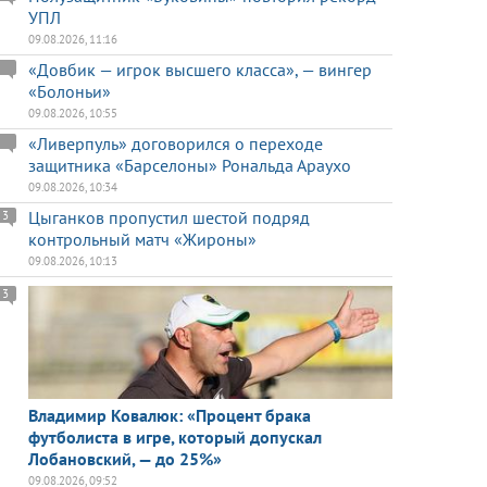
УПЛ
09.08.2026, 11:16
«Довбик — игрок высшего класса», — вингер
«Болоньи»
09.08.2026, 10:55
«Ливерпуль» договорился о переходе
защитника «Барселоны» Рональда Араухо
09.08.2026, 10:34
Цыганков пропустил шестой подряд
3
контрольный матч «Жироны»
09.08.2026, 10:13
3
Владимир Ковалюк: «Процент брака
футболиста в игре, который допускал
Лобановский, — до 25%»
09.08.2026, 09:52