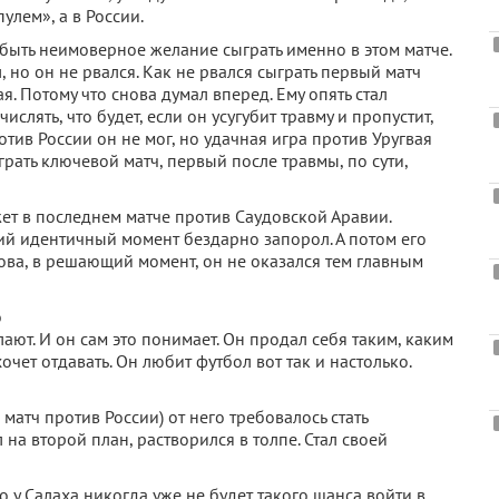
улем», а в России.
 быть неимоверное желание сыграть именно в этом матче.
, но он не рвался. Как не рвался сыграть первый матч
. Потому что снова думал вперед. Ему опять стал
слять, что будет, если он усугубит травму и пропустит,
отив России он не мог, но удачная игра против Уругвая
грать ключевой матч, первый после травмы, по сути,
ожет в последнем матче против Саудовской Аравии.
щий идентичный момент бездарно запорол. А потом его
нова, в решающий момент, он не оказался тем главным
о
ают. И он сам это понимает. Он продал себя таким, каким
хочет отдавать. Он любит футбол вот так и настолько.
матч против России) от него требовалось стать
 на второй план, растворился в толпе. Стал своей
о у Салаха никогда уже не будет такого шанса войти в