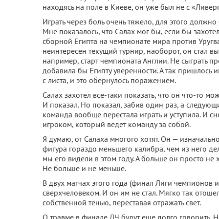
находясь на поле в Киеве, он уже был не с «Ливерп
Играть через боль очень тяжело, для этого должно
Мне показалось, что Салах мог бы, если бы захотел
сборной Египта на чемпионате мира против Уругвая
неинтересен текущий турнир, наоборот, он стал вычи
например, старт чемпионата Англии. Не сыграть пр
добавила бы Египту уверенности. А так пришлось и
с листа, и это обернулось поражением.
Салах захотел все-таки показать, что он что-то м
И показал. Но показал, забив один раз, а следую
команда вообще перестала играть и уступила. И с
игроком, который ведет команду за собой.
Я думаю, от Салаха многого хотят. Он — изначальн
фигура гораздо меньшего калибра, чем из него дел
мы его видели в этом году. А больше он просто не 
Не больше и не меньше.
В двух матчах этого года (финал Лиги чемпионов и 
сверхчеловеком. И он им не стал. Мягко так отошел
собственной тенью, переставая отражать свет.
О травме в финале ЛЧ будут еще долго говорить. Н