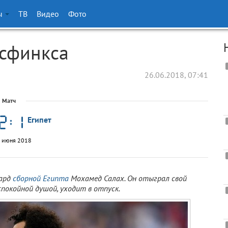
ы
ТВ
Видео
Фото
 сфинкса
26.06.2018, 07:41
Матч
Египет
 июня 2018
ард
сборной Египта
Мохамед Салах. Он отыграл свой
 спокойной душой, уходит в отпуск.