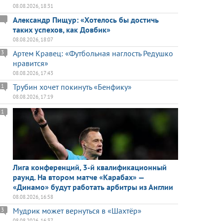
08.08.2026, 18:31
Александр Пищур: «Хотелось бы достичь
таких успехов, как Довбик»
08.08.2026, 18:07
Артем Кравец: «Футбольная наглость Редушко
3
нравится»
08.08.2026, 17:43
Трубин хочет покинуть «Бенфику»
1
08.08.2026, 17:19
1
Лига конференций, 3-й квалификационный
раунд. На втором матче «Карабах» —
«Динамо» будут работать арбитры из Англии
08.08.2026, 16:58
Мудрик может вернуться в «Шахтёр»
3
08.08.2026, 16:37