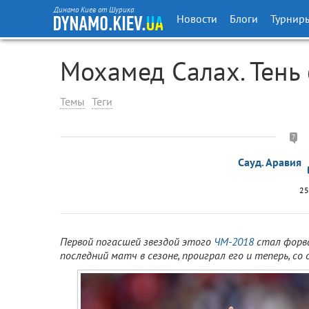
Динамо Киев от Шурика
Новости
Блоги
Турнир
Мохамед Салах. Тень
Темы
Теги
7
Сауд. Аравия
25
Первой погасшей звездой этого
ЧМ-2018
стал форв
последний матч в сезоне, проиграл его и теперь, со