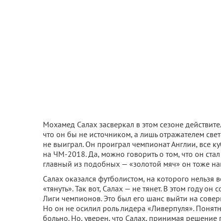
Мохамед Салах засверкал в этом сезоне действит
что он бы не источником, а лишь отражателем свет
не выиграл. Он проиграл чемпионат Англии, все к
на ЧМ-2018. Да, можно говорить о том, что он ст
главный из подобных — «золотой мяч» он тоже нав
Салах оказался футболистом, на которого нельзя в
«тянуть». Так вот, Салах — не тянет. В этом году 
Лиги чемпионов. Это был его шанс выйти на совер
Но он не осилил роль лидера «Ливерпуля». Понят
больно. Но, уверен, что Салах, принимая решение 