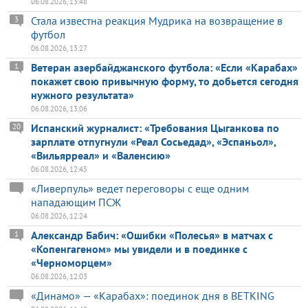
06.08.2026, 13:48
Стала известна реакция Мудрика на возвращение в
3
футбол
06.08.2026, 13:27
Ветеран азербайджанского футбола: «Если «Карабах»
1
покажет свою привычную форму, то добьется сегодня
нужного результата»
06.08.2026, 13:06
Испанский журналист: «Требования Цыганкова по
20
зарплате отпугнули «Реал Сосьедад», «Эспаньол»,
«Вильярреал» и «Валенсию»
06.08.2026, 12:45
«Ливерпуль» ведет переговоры с еще одним
нападающим ПСЖ
06.08.2026, 12:24
Александр Бабич: «Ошибки «Полесья» в матчах с
1
«Копенгагеном» мы увидели и в поединке с
«Черноморцем»
06.08.2026, 12:03
«Динамо» — «Карабах»: поединок дня в BETKING