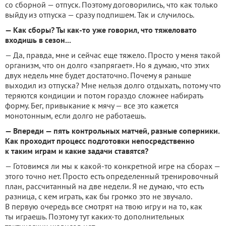
со сборной — отпуск. Поэтому договорились, что как только
выйду из отпуска — сразу подпишем. Так и случилось.
— Как сборы? Ты как-то уже говорил, что тяжеловато
входишь в сезон...
— Да, правда, мне и сейчас еще тяжело. Просто у меня такой
организм, что он долго «запрягает». Но я думаю, что этих
двух недель мне будет достаточно. Почему я раньше
выходил из отпуска? Мне нельзя долго отдыхать, потому что
теряются кондиции и потом гораздо сложнее набирать
форму. Бег, привыкание к мячу — все это кажется
монотонным, если долго не работаешь.
— Впереди — пять контрольных матчей, разные соперники.
Как проходит процесс подготовки непосредственно
к таким играм и какие задачи ставятся?
— Готовимся ли мы к какой-то конкретной игре на сборах —
этого точно нет. Просто есть определенный тренировочный
план, рассчитанный на две недели. Я не думаю, что есть
разница, с кем играть, как бы громко это не звучало.
В первую очередь все смотрят на твою игру и на то, как
ты играешь. Поэтому тут каких-то дополнительных