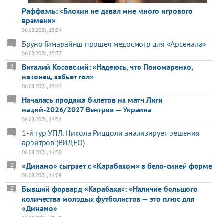
Раффаэль: «Блохин не давал мне много игрового
времени»
06.08.2026, 15:54
Бруно Гимарайнш прошел медосмотр для «Арсенала»
06.08.2026, 15:33
Виталий Косовский: «Надеюсь, что Пономаренко,
9
наконец, забьет гол»
06.08.2026, 15:12
Началась продажа билетов на матч Лиги
наций-2026/2027 Венгрия — Украина
06.08.2026, 14:51
1-й тур УПЛ. Никола Риццоли анализирует решения
арбитров (ВИДЕО)
06.08.2026, 14:30
«Динамо» сыграет с «Карабахом» в бело-синей форме
2
06.08.2026, 14:09
Бывший форвард «Карабаха»: «Наличие большого
2
количества молодых футболистов — это плюс для
«Динамо»