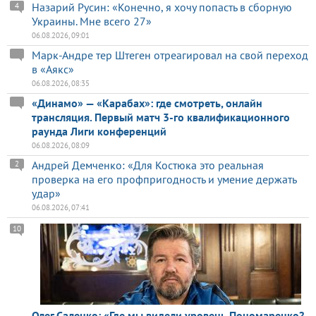
Назарий Русин: «Конечно, я хочу попасть в сборную
4
Украины. Мне всего 27»
06.08.2026, 09:01
Марк-Андре тер Штеген отреагировал на свой переход
в «Аякс»
06.08.2026, 08:35
«Динамо» — «Карабах»: где смотреть, онлайн
трансляция. Первый матч 3-го квалификационного
раунда Лиги конференций
06.08.2026, 08:09
Андрей Демченко: «Для Костюка это реальная
2
проверка на его профпригодность и умение держать
удар»
06.08.2026, 07:41
10
Олег Саленко: «Где мы видели уровень Пономаренко?