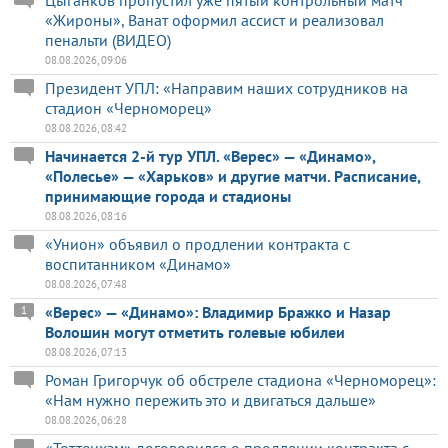
«Жироны», Ванат оформил ассист и реализовал
пенальти (ВИДЕО)
08.08.2026, 09:06
Президент УПЛ: «Направим наших сотрудников на
стадион «Черноморец»
08.08.2026, 08:42
Начинается 2-й тур УПЛ. «Верес» — «Динамо»,
«Полесье» — «Харьков» и другие матчи. Расписание,
принимающие города и стадионы
08.08.2026, 08:16
«Унион» объявил о продлении контракта с
воспитанником «Динамо»
08.08.2026, 07:48
«Верес» — «Динамо»: Владимир Бражко и Назар
1
Волошин могут отметить голевые юбилеи
08.08.2026, 07:13
Роман Григорчук об обстреле стадиона «Черноморец»:
«Нам нужно пережить это и двигаться дальше»
08.08.2026, 06:28
«Тоттенхэм» договорился о продлении контракта с