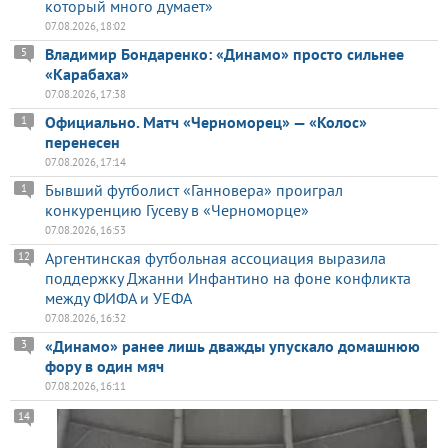
который много думает»
07.08.2026, 18:02
Владимир Бондаренко: «Динамо» просто сильнее
5
«Карабаха»
07.08.2026, 17:38
Официально. Матч «Черноморец» — «Колос»
1
перенесен
07.08.2026, 17:14
Бывший футболист «Ганновера» проиграл
1
конкуренцию Гусеву в «Черноморце»
07.08.2026, 16:53
Аргентинская футбольная ассоциация выразила
12
поддержку Джанни Инфантино на фоне конфликта
между ФИФА и УЕФА
07.08.2026, 16:32
«Динамо» ранее лишь дважды упускало домашнюю
3
фору в один мяч
07.08.2026, 16:11
14