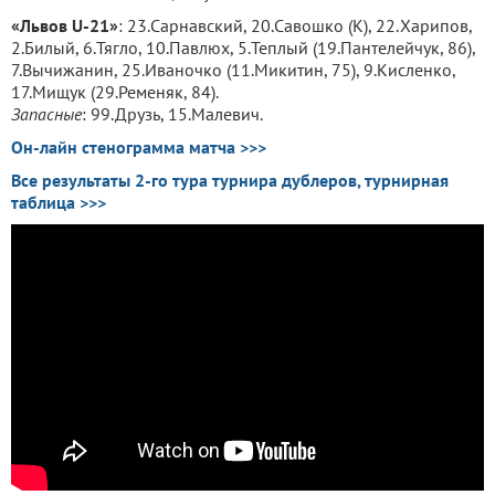
«Львов U-21»
: 23.Сарнавский, 20.Савошко (К), 22.Харипов,
2.Билый, 6.Тягло, 10.Павлюх, 5.Теплый (19.Пантелейчук, 86),
7.Вычижанин, 25.Иваночко (11.Микитин, 75), 9.Кисленко,
17.Мищук (29.Ременяк, 84).
Запасные
: 99.Друзь, 15.Малевич.
Он-лайн стенограмма матча >>>
Все результаты 2-го тура турнира дублеров, турнирная
таблица >>>