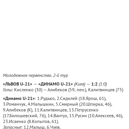
Молодежное первенство. 2-й тур
«ЛЬВОВ U-21»
—
«
ДИНАМО
U-21»
(
Киев
)
—
1:2
(1:0)
Голы
: Кисленко (30) — Алибеков (59, пен.), Калитвинцев (75)
«Динамо U-21»
: 1.Рудько, 2.Сидклей (18.Ярош, 61),
3.Романчук, 4.Малышкин, 5.Смирный (20.Шпирка, 46),
9.Алибеков (К), 11.Калитвинцев, 13.Петрусенко
(17.Билошевский, 76), 14.Вантух, 15.Русин (10.Алексеев, 46),
23.Исаенко (8.Копытов, 61).
Запасные
: 12.Малыш, 6.Чуев.