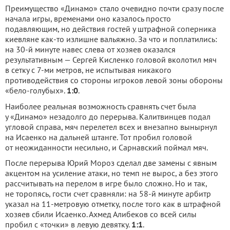
Преимущество «Динамо» стало очевидно почти сразу после
начала игры, временами оно казалось просто
подавляющим, но действия гостей у штрафной соперника
киевляне как-то излишне вальяжно. За что и поплатились:
на 30-й минуте навес слева от хозяев оказался
результативным — Сергей Кисленко головой вколотил мяч
в сетку с 7-ми метров, не испытывая никакого
противодействия со стороны игроков левой зоны обороны
«бело-голубых».
1:0
.
Наиболее реальная возможность сравнять счет была
у «Динамо» незадолго до перерыва. Калитвинцев подал
угловой справа, мяч перелетел всех и внезапно вынырнул
на Исаенко на дальней штанге. Тот пробил головой
от неожиданности несильно, и Сарнавский поймал мяч.
После перерыва Юрий Мороз сделал две замены с явным
акцентом на усиление атаки, но темп не вырос, а без этого
рассчитывать на перелом в игре было сложно. Но и так,
не торопясь, гости счет сравняли: на 58-й минуте арбитр
указал на 11-метровую отметку, после того как в штрафной
хозяев сбили Исаенко. Ахмед Алибеков со всей силы
пробил с «точки» в левую девятку.
1:1
.