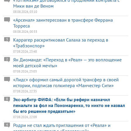
Мики ван де Веном
08.08.2026, 03:10
«Арсенал» заинтересован в трансфере Феррана
Торреса
08.08.2026, 00:33
Каррагер раскритиковал Салаха за переход в
3
«Трабзонспор»
07.08.2026, 23:48
Ян Диоманде: «Переход в «Реал» — это воплощение
2
моей детской мечты»
07.08.2026, 23:03
«Лидс» оформил самый дорогой трансфер в своей
истории, подписав голкипера «Манчестер Сити»
07.08.2026, 22:35
Экс-арбитр ФИФА: «Если бы рефери назначил
8
пенальти за фол на Пономаренко, то никто не назвал
бы его решение предвзятым»
07.08.2026, 22:09
Родри не стал ждать приглашения от «Реала» и
4
согласовал контракт с «Барселоной»