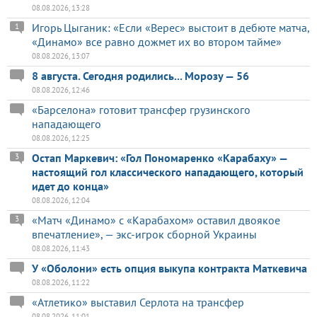
08.08.2026, 13:28
Игорь Цыганик: «Если «Верес» выстоит в дебюте матча,
1
«Динамо» все равно дожмет их во втором тайме»
08.08.2026, 13:07
8 августа. Сегодня родились... Морозу — 56
08.08.2026, 12:46
«Барселона» готовит трансфер грузинского
нападающего
08.08.2026, 12:25
Остап Маркевич: «Гол Пономаренко «Карабаху» —
3
настоящий гол классического нападающего, который
идет до конца»
08.08.2026, 12:04
«Матч «Динамо» с «Карабахом» оставил двоякое
3
впечатление», — экс-игрок сборной Украины
08.08.2026, 11:43
У «Оболони» есть опция выкупа контракта Маткевича
08.08.2026, 11:22
«Атлетико» выставил Серлота на трансфер
08.08.2026, 11:01