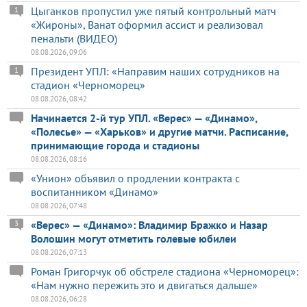
Цыганков пропустил уже пятый контрольный матч
1
«Жироны», Ванат оформил ассист и реализовал
пенальти (ВИДЕО)
08.08.2026, 09:06
Президент УПЛ: «Направим наших сотрудников на
1
стадион «Черноморец»
08.08.2026, 08:42
Начинается 2-й тур УПЛ. «Верес» — «Динамо»,
«Полесье» — «Харьков» и другие матчи. Расписание,
принимающие города и стадионы
08.08.2026, 08:16
«Унион» объявил о продлении контракта с
воспитанником «Динамо»
08.08.2026, 07:48
«Верес» — «Динамо»: Владимир Бражко и Назар
3
Волошин могут отметить голевые юбилеи
08.08.2026, 07:13
Роман Григорчук об обстреле стадиона «Черноморец»:
«Нам нужно пережить это и двигаться дальше»
08.08.2026, 06:28