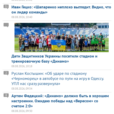
Иван Гецко: «Шапаренко неплохо выглядит. Видно, что
21
он лидер команды»
08.08.2026, 10:40
Дети Защитников Украины посетили стадион и
тренировочную базу «Динамо»
08.08.2026, 10:18
Руслан Костышин: «Об ударе по стадиону
2
«Черноморец» в автобусе по пути на игру в Одессу.
УПЛ нас сразу развернула»
08.08.2026, 09:54
Артем Федецкий: «Динамо» должно быть в хорошем
8
настроении. Ожидаю победы над «Вересом» со
счетом 2:0»
08.08.2026, 09:30