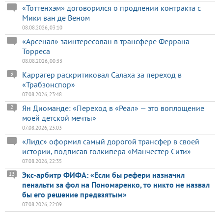
«Тоттенхэм» договорился о продлении контракта с
Мики ван де Веном
08.08.2026, 03:10
«Арсенал» заинтересован в трансфере Феррана
Торреса
08.08.2026, 00:33
Каррагер раскритиковал Салаха за переход в
3
«Трабзонспор»
07.08.2026, 23:48
Ян Диоманде: «Переход в «Реал» — это воплощение
2
моей детской мечты»
07.08.2026, 23:03
«Лидс» оформил самый дорогой трансфер в своей
истории, подписав голкипера «Манчестер Сити»
07.08.2026, 22:35
Экс-арбитр ФИФА: «Если бы рефери назначил
13
пенальти за фол на Пономаренко, то никто не назвал
бы его решение предвзятым»
07.08.2026, 22:09