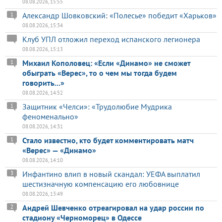
08.08.2026, 15:55
Александр Шовковский: «Полесье» победит «Харьков»
1
08.08.2026, 15:34
Клуб УПЛ отложил переход испанского легионера
08.08.2026, 15:13
Михаил Кополовец: «Если «Динамо» не сможет
1
обыграть «Верес», то о чем мы тогда будем
говорить...»
08.08.2026, 14:52
Защитник «Челси»: «Трудолюбие Мудрика
1
феноменально»
08.08.2026, 14:31
Стало известно, кто будет комментировать матч
1
«Верес» — «Динамо»
08.08.2026, 14:10
Инфантино влип в новый скандал: УЕФА выплатил
3
шестизначную компенсацию его любовнице
08.08.2026, 13:49
Андрей Шевченко отреагировал на удар россии по
2
стадиону «Черноморец» в Одессе