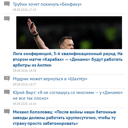
Трубин хочет покинуть «Бенфику»
08.08.2026, 17:19
Лига конференций, 3-й квалификационный раунд. На
втором матче «Карабах» — «Динамо» будут работать
арбитры из Англии
08.08.2026, 16:58
Мудрик может вернуться в «Шахтёр»
3
08.08.2026, 16:37
Юрий Вирт: «Я не соглашусь со многими — у «Динамо»
не все так плохо»
08.08.2026, 16:16
Михаил Кополовец: «После войны наши бетонные
заводы должны работать круглосуточно, чтобы ту
страну просто забетонировать»