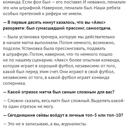
команда. Если фол был — его поставят. И неважно, пенальти
это или штрафной. Наверное, пенальти был. Наши ребята
особых претензий к рефери не имели.
— В первые десять минут казалось, что вы «Аякс»
разорвете: был сумасшедший прессинг, самоотдача.
— Была установка тренера, которую мы действительно
в начале матча выполняли. Потом немного, возможно,
подсели. Установка была прессинговать, подавать
в штрафную. Потом, наверное, что-то немного пошло
не по нашему сценарию. «Аякс» более опытная команда,
которая играет в хороший футбол, независимо от того,
какой был перед этим счет. Они играют в свой футбол,
независимо от того, в какой футбол играет команда
соперника.
— Какой отрезок матча был самым сложным для вас?
— Сложно сказать, весь матч был сложный. Выделять какой-
то один отрезок не могу.
— Сегодняшние сейвы войдут в личные топ-5 или топ-10?
— Это не я записываю, а вы, журналисты.