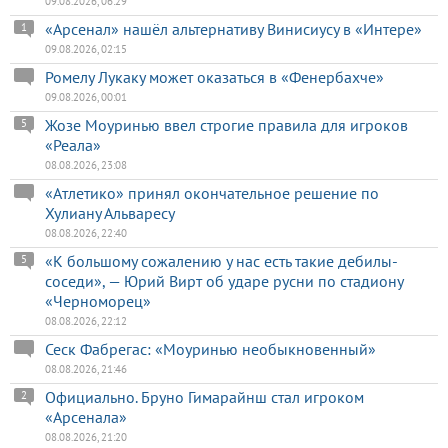
09.08.2026, 06:29
«Арсенал» нашёл альтернативу Винисиусу в «Интере»
1
09.08.2026, 02:15
Ромелу Лукаку может оказаться в «Фенербахче»
09.08.2026, 00:01
Жозе Моуринью ввел строгие правила для игроков
5
«Реала»
08.08.2026, 23:08
«Атлетико» принял окончательное решение по
Хулиану Альваресу
08.08.2026, 22:40
«К большому сожалению у нас есть такие дебилы-
5
соседи», — Юрий Вирт об ударе русни по стадиону
«Черноморец»
08.08.2026, 22:12
Сеск Фабрегас: «Моуринью необыкновенный»
08.08.2026, 21:46
Официально. Бруно Гимарайнш стал игроком
2
«Арсенала»
08.08.2026, 21:20