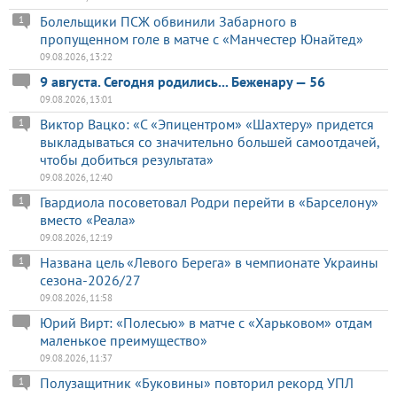
Болельщики ПСЖ обвинили Забарного в
1
пропущенном голе в матче с «Манчестер Юнайтед»
09.08.2026, 13:22
9 августа. Сегодня родились... Беженару — 56
09.08.2026, 13:01
Виктор Вацко: «С «Эпицентром» «Шахтеру» придется
1
выкладываться со значительно большей самоотдачей,
чтобы добиться результата»
09.08.2026, 12:40
Гвардиола посоветовал Родри перейти в «Барселону»
1
вместо «Реала»
09.08.2026, 12:19
Названа цель «Левого Берега» в чемпионате Украины
1
сезона-2026/27
09.08.2026, 11:58
Юрий Вирт: «Полесью» в матче с «Харьковом» отдам
маленькое преимущество»
09.08.2026, 11:37
Полузащитник «Буковины» повторил рекорд УПЛ
1