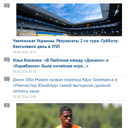
3
Чемпионат Украины. Результаты 2-го тура. Суббота:
безголевой день в УПЛ
08.08.2026, 20:51
Илья Близнюк: «В Люблине между «Динамо» и
11
«Карабахом» была ничейная игра…»
08.08.2026, 20:30
Джон Оби Микел назвал переход Юри Тилеманса в
«Манчестер Юнайтед» самой выгодной сделкой
летнего окна
08.08.2026, 20:06
9