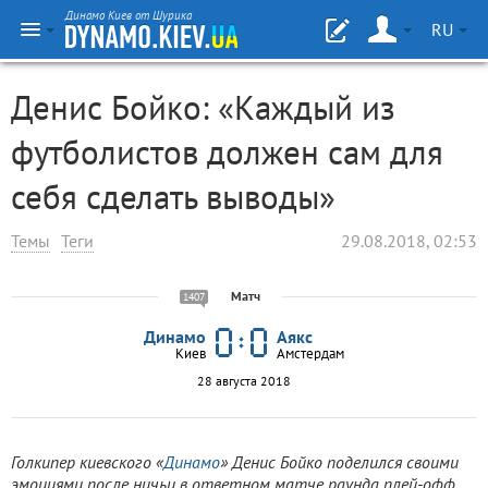
Динамо Киев от Шурика
RU
Денис Бойко: «Каждый из
футболистов должен сам для
себя сделать выводы»
Темы
Теги
29.08.2018, 02:53
Матч
1407
Динамо
Аякс
Киев
Амстердам
28 августа 2018
Голкипер киевского «
Динамо
» Денис Бойко поделился своими
эмоциями после ничьи в ответном матче раунда плей-офф