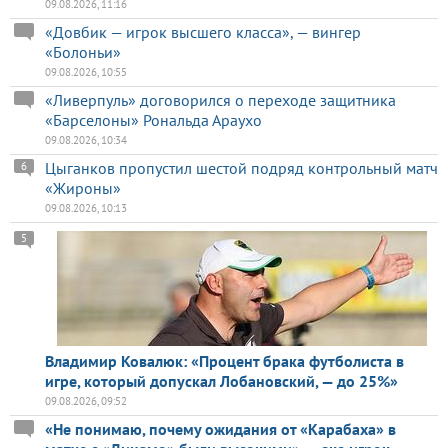
09.08.2026, 11:16
«Довбик — игрок высшего класса», — вингер
«Болоньи»
09.08.2026, 10:55
«Ливерпуль» договорился о переходе защитника
«Барселоны» Рональда Араухо
09.08.2026, 10:34
Цыганков пропустил шестой подряд контрольный матч
6
«Жироны»
09.08.2026, 10:13
5
Владимир Ковалюк: «Процент брака футболиста в
игре, который допускал Лобановский, — до 25%»
09.08.2026, 09:52
«Не понимаю, почему ожидания от «Карабаха» в