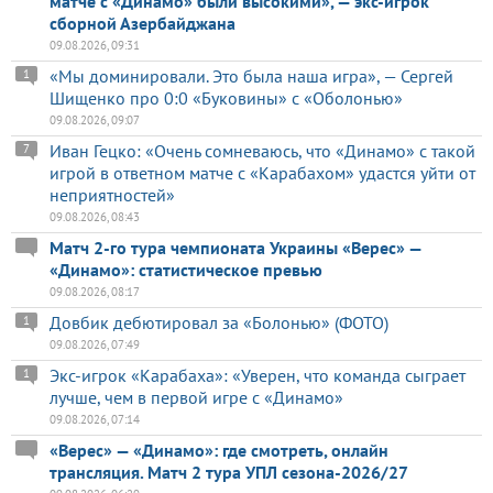
матче с «Динамо» были высокими», — экс-игрок
сборной Азербайджана
09.08.2026, 09:31
«Мы доминировали. Это была наша игра», — Сергей
1
Шищенко про 0:0 «Буковины» с «Оболонью»
09.08.2026, 09:07
Иван Гецко: «Очень сомневаюсь, что «Динамо» с такой
7
игрой в ответном матче с «Карабахом» удастся уйти от
неприятностей»
09.08.2026, 08:43
Матч 2-го тура чемпионата Украины «Верес» —
«Динамо»: статистическое превью
09.08.2026, 08:17
Довбик дебютировал за «Болонью» (ФОТО)
1
09.08.2026, 07:49
Экс-игрок «Карабаха»: «Уверен, что команда сыграет
1
лучше, чем в первой игре с «Динамо»
09.08.2026, 07:14
«Верес» — «Динамо»: где смотреть, онлайн
трансляция. Матч 2 тура УПЛ сезона-2026/27