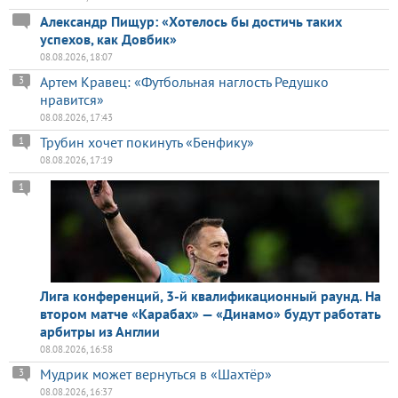
Александр Пищур: «Хотелось бы достичь таких
успехов, как Довбик»
08.08.2026, 18:07
Артем Кравец: «Футбольная наглость Редушко
3
нравится»
08.08.2026, 17:43
Трубин хочет покинуть «Бенфику»
1
08.08.2026, 17:19
1
Лига конференций, 3-й квалификационный раунд. На
втором матче «Карабах» — «Динамо» будут работать
арбитры из Англии
08.08.2026, 16:58
Мудрик может вернуться в «Шахтёр»
3
08.08.2026, 16:37