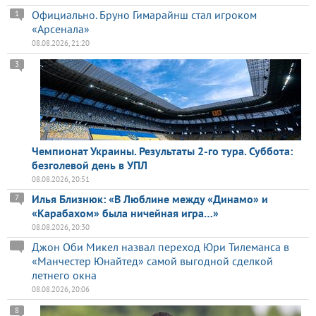
Официально. Бруно Гимарайнш стал игроком
1
«Арсенала»
08.08.2026, 21:20
3
Чемпионат Украины. Результаты 2-го тура. Суббота:
безголевой день в УПЛ
08.08.2026, 20:51
Илья Близнюк: «В Люблине между «Динамо» и
7
«Карабахом» была ничейная игра…»
08.08.2026, 20:30
Джон Оби Микел назвал переход Юри Тилеманса в
«Манчестер Юнайтед» самой выгодной сделкой
летнего окна
08.08.2026, 20:06
8