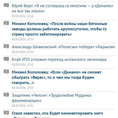
Юрий Вирт: «Я не соглашусь со многими — у «Динамо»
не все так плохо»
08.08.2026, 16:16
Михаил Кополовец: «После войны наши бетонные
1
заводы должны работать круглосуточно, чтобы ту
страну просто забетонировать»
08.08.2026, 15:55
Александр Шовковский: «Полесье» победит «Харьков»
2
08.08.2026, 15:34
Клуб УПЛ отложил переход испанского легионера
08.08.2026, 15:13
Михаил Кополовец: «Если «Динамо» не сможет
2
обыграть «Верес», то о чем мы тогда будем
говорить...»
08.08.2026, 14:52
Защитник «Челси»: «Трудолюбие Мудрика
1
феноменально»
08.08.2026, 14:31
Стало известно, кто будет комментировать матч
3