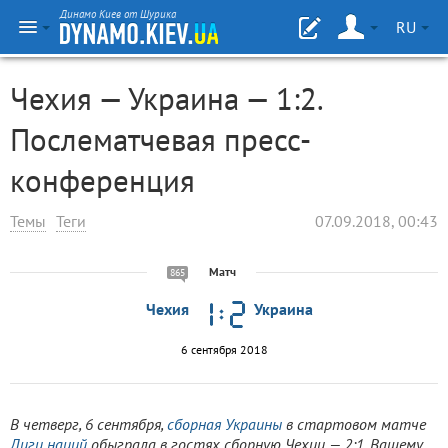
Динамо Киев от Шурика
RU
Чехия — Украина — 1:2.
Послематчевая пресс-
конференция
Темы
Теги
07.09.2018, 00:43
Матч
865
Чехия
Украина
6 сентября 2018
В четверг, 6 сентября,
сборная Украины
в стартовом матче
Лиги наций
об
ыграла в гостях
сборную Чехии — 2:1. Вашему