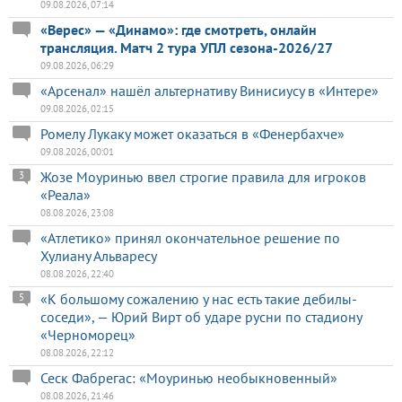
09.08.2026, 07:14
«Верес» — «Динамо»: где смотреть, онлайн
трансляция. Матч 2 тура УПЛ сезона-2026/27
09.08.2026, 06:29
«Арсенал» нашёл альтернативу Винисиусу в «Интере»
09.08.2026, 02:15
Ромелу Лукаку может оказаться в «Фенербахче»
09.08.2026, 00:01
Жозе Моуринью ввел строгие правила для игроков
3
«Реала»
08.08.2026, 23:08
«Атлетико» принял окончательное решение по
Хулиану Альваресу
08.08.2026, 22:40
«К большому сожалению у нас есть такие дебилы-
5
соседи», — Юрий Вирт об ударе русни по стадиону
«Черноморец»
08.08.2026, 22:12
Сеск Фабрегас: «Моуринью необыкновенный»
08.08.2026, 21:46