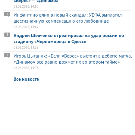
«Верес» — «Динамо»
08.08.2026, 14:10
Инфантино влип в новый скандал: УЕФА выплатил
3
шестизначную компенсацию его любовнице
08.08.2026, 13:49
Андрей Шевченко отреагировал на удар россии по
3
стадиону «Черноморец» в Одессе
08.08.2026, 13:28
Игорь Цыганик: «Если «Верес» выстоит в дебюте матча,
1
«Динамо» все равно дожмет их во втором тайме»
08.08.2026, 13:07
Все новости →