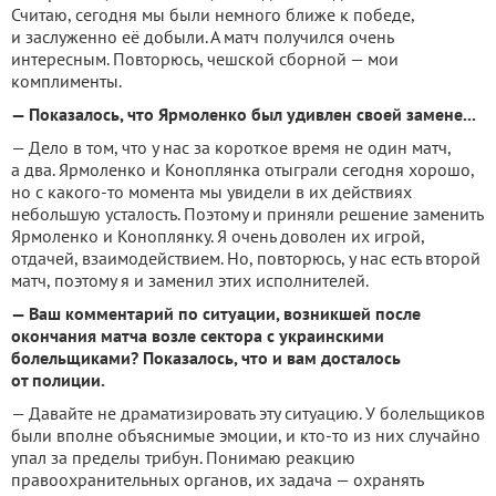
Считаю, сегодня мы были немного ближе к победе,
и заслуженно её добыли. А матч получился очень
интересным. Повторюсь, чешской сборной — мои
комплименты.
— Показалось, что Ярмоленко был удивлен своей замене...
— Дело в том, что у нас за короткое время не один матч,
а два. Ярмоленко и Коноплянка отыграли сегодня хорошо,
но с какого-то момента мы увидели в их действиях
небольшую усталость. Поэтому и приняли решение заменить
Ярмоленко и Коноплянку. Я очень доволен их игрой,
отдачей, взаимодействием. Но, повторюсь, у нас есть второй
матч, поэтому я и заменил этих исполнителей.
— Ваш комментарий по ситуации, возникшей после
окончания матча возле сектора с украинскими
болельщиками? Показалось, что и вам досталось
от полиции.
— Давайте не драматизировать эту ситуацию. У болельщиков
были вполне объяснимые эмоции, и кто-то из них случайно
упал за пределы трибун. Понимаю реакцию
правоохранительных органов, их задача — охранять