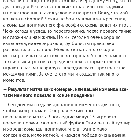
времени на подготовку к каждому очередному матчу, всего
два-три дня. Реализовать какие-то тактические задумки
и перестроения в таких условиях непросто. Вижу, что мой
коллега в сборной Чехии не боится принимать решения,
а команда понимает его философию, схемы ведения игры.
Чехи сегодня успешно перестроились после первого тайма
и осложнили нам жизнь. Но мы сегодня очень хорошо
выглядели, маневрировали, футболисты правильно
располагались на поле. Можно сказать, что сегодня
мы сыграли на своих сильных сторонах. У нас есть много
техничных игроков в середине поля, которые отлично
играют в пас, маневрируют, преодолевают пространство
между линиями. За счет этого мы и создали так много
моментов.
— Результат матча закономерен, или вашей команде все-
таки немного повезло в конце поединка?
— Сегодня мы создали достаточно моментов для того,
чтобы выиграть матч. Сборная Чехии тоже
не останавливалась. В последние минут 15 игрового
времени получился открытый футбол. Этим данный турнир
и хорош: команды понимают, что в группе мало
соперников, мало матчей, и каждая победа очень важна.