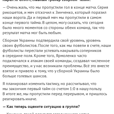
— Очень жаль, что мы пропустили гол в конце матча. Серия
рикошетов, и мяч отскочил к Зинченко, который поразил
наши ворота. Да и первый мяч мы пропустили в самом
конце первого тайма. В целом, могу сказать, что сегодня
было много моментов со стороны обеих команд, так что
результат матча мог быть любым.
Сборная Украины подтвердила свой уровень, уровень
своих футболистов. После того, как мы повели в счете, наши
футболисты перестали успевать накрывать соперников
в середине поля. Кроме того, Ярмоленко часто
подключался к атакам своей команды, создавал численное
преимущество, и у нас возникали проблемы. Всё это вместе
взятое и привело к тому, что у сборной Украины было
больше голевых шансов.
Я планировал изменить тактику, но рассчитывал, что
мы закончим первый тайм со счетом 1:0 в нашу пользу.
В итоге же, мы пропустили перед перерывом, и пришлось
реагировать иначе.
— Как теперь оцените ситуацию в группе?
— Конечно, такой результат сегодняшнего матча