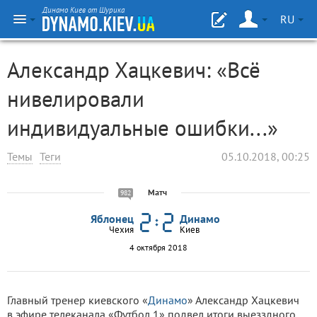
Динамо Киев от Шурика
RU
Александр Хацкевич: «Всё
нивелировали
индивидуальные ошибки...»
Темы
Теги
05.10.2018, 00:25
Матч
982
Яблонец
Динамо
Чехия
Киев
4 октября 2018
Главный тренер киевского «
Динамо
» Александр Хацкевич
в эфире телеканала «Футбол 1» подвел итоги выезздного