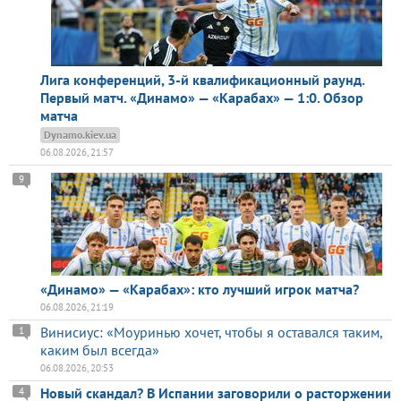
Лига конференций, 3-й квалификационный раунд.
Первый матч. «Динамо» — «Карабах» — 1:0. Обзор
матча
Dynamo.kiev.ua
06.08.2026, 21:57
9
«Динамо» — «Карабах»: кто лучший игрок матча?
06.08.2026, 21:19
Винисиус: «Моуринью хочет, чтобы я оставался таким,
1
каким был всегда»
06.08.2026, 20:53
Новый скандал? В Испании заговорили о расторжении
4