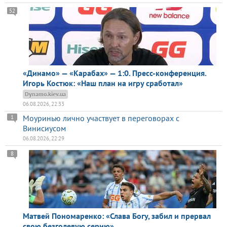
52
«Динамо» — «Карабах» — 1:0. Пресс-конференция.
Игорь Костюк: «Наш план на игру сработал»
Dynamo.kiev.ua
06.08.2026, 22:33
Моуринью лично участвует в переговорах с
1
Винисиусом
06.08.2026, 22:29
8
Матвей Пономаренко: «Слава Богу, забил и прервал
свою безголевую серию»