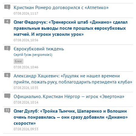
Кристиан Ромеро договорился с «Атлетико»
1
07.08.2026, 11:17
Олег Федорчук: «Тренерский штаб «Динамо» сделал
4
правильные выводы после прошлых еврокубковых
матчей. И игроки усвоили урок»
07.08.2026, 10:56
Єврокубковий тиждень
2
Сергій Гусак (sergiomole1)
Блог
07.08.2026, 10:46
Александр Хацкевич: «Гуцуляк не нашел времени
6
прийти, пожать руку, поблагодарить президента клуба»
07.08.2026, 10:35
Официально. Кристиан Нёргор — игрок «Эвертона»
07.08.2026, 10:14
Олег Дулуб: «Тройка Тымчик, Шапаренко и Волошин
33
очень понравилась — они сразу добавили «Динамо»
скорости»
07.08.2026, 09:53