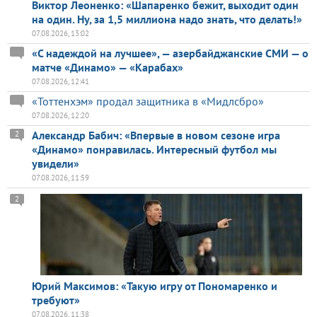
Виктор Леоненко: «Шапаренко бежит, выходит один
на один. Ну, за 1,5 миллиона надо знать, что делать!»
07.08.2026, 13:02
«С надеждой на лучшее», — азербайджанские СМИ — о
матче «Динамо» — «Карабах»
07.08.2026, 12:41
«Тоттенхэм» продал защитника в «Мидлсбро»
07.08.2026, 12:20
Александр Бабич: «Впервые в новом сезоне игра
2
«Динамо» понравилась. Интересный футбол мы
увидели»
07.08.2026, 11:59
2
Юрий Максимов: «Такую игру от Пономаренко и
требуют»
07.08.2026, 11:38