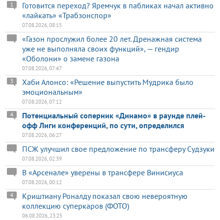
Готовится переход? Яремчук в пабликах начал активно
1
«лайкать» «Трабзонспор»
07.08.2026, 08:15
«Газон прослужил более 20 лет. Дренажная система
уже не выполняла своих функций», — гендир
«Оболони» о замене газона
07.08.2026, 07:47
Хаби Алонсо: «Решение выпустить Мудрика было
3
эмоциональным»
07.08.2026, 07:12
Потенциальный соперник «Динамо» в раунде плей-
4
офф Лиги конференций, по сути, определился
07.08.2026, 06:27
ПСЖ улучшил свое предложение по трансферу Судзуки
07.08.2026, 02:39
В «Арсенале» уверены в трансфере Винисиуса
07.08.2026, 00:12
Криштиану Роналду показал свою невероятную
4
коллекцию суперкаров (ФОТО)
06.08.2026, 23:25