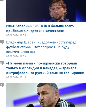
Илья Забарный: «В ПСЖ я больше всего
прибавил в лидерских качествах»
05.08.2026, 18:33
Владимир Шаран: «Задолженность перед
футболистами? Этот вопрос я не буду
комментировать»
05.08.2026, 18:09
«На моей памяти по-украински говорили
15
только в Ирландии и Канаде», — тренера
оштрафовали за русский язык на тренировке
05.08.2026, 17:45
6