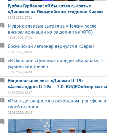
Гурбан Гурбанов: «Я бы хотел сыграть с
«Динамо» на Олимпийском стадионе Киева»
05.08.2026, 17:21
Мудрик впервые сыграл за «Челси» после
2
дисквалификации из-за допинга (ФОТО)
05.08.2026, 17:00
Боснийский легионер вернулся в «Зарю»
05.08.2026, 16:39
«В Люблине «Динамо» победит «Карабах», —
2
украинский тренер
05.08.2026, 16:18
Национальная лига. «Динамо U-19» —
«Александрия U-19» — 2:0: ВИДЕОобзор матча
05.08.2026, 15:57
«Реал» договорился о рекордном трансфере в
1
своей истории
05.08.2026, 15:48