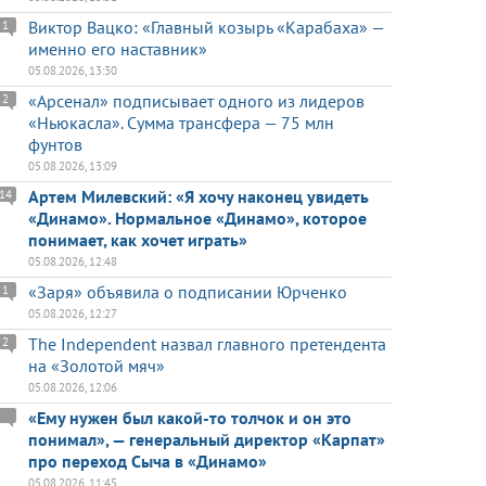
Виктор Вацко: «Главный козырь «Карабаха» —
1
именно его наставник»
05.08.2026, 13:30
«Арсенал» подписывает одного из лидеров
2
«Ньюкасла». Сумма трансфера — 75 млн
фунтов
05.08.2026, 13:09
Артем Милевский: «Я хочу наконец увидеть
14
«Динамо». Нормальное «Динамо», которое
понимает, как хочет играть»
05.08.2026, 12:48
«Заря» объявила о подписании Юрченко
1
05.08.2026, 12:27
The Independent назвал главного претендента
2
на «Золотой мяч»
05.08.2026, 12:06
«Ему нужен был какой-то толчок и он это
понимал», — генеральный директор «Карпат»
про переход Сыча в «Динамо»
05.08.2026, 11:45