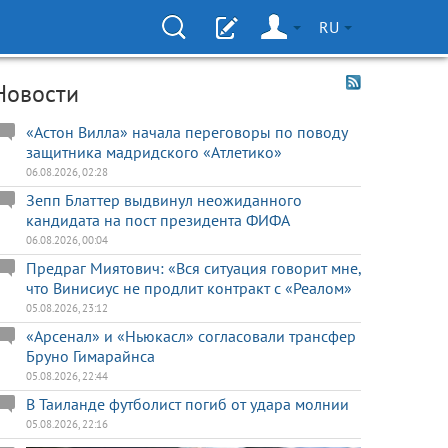
RU
Новости
«Астон Вилла» начала переговоры по поводу
защитника мадридского «Атлетико»
06.08.2026, 02:28
Зепп Блаттер выдвинул неожиданного
кандидата на пост президента ФИФА
06.08.2026, 00:04
Предраг Миятович: «Вся ситуация говорит мне,
что Винисиус не продлит контракт с «Реалом»
05.08.2026, 23:12
«Арсенал» и «Ньюкасл» согласовали трансфер
Бруно Гимарайнса
05.08.2026, 22:44
В Таиланде футболист погиб от удара молнии
05.08.2026, 22:16