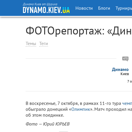
Динамо Киев от Шурика
Новости
Блоги
Турнир
ФОТОрепортаж: «Дин
Темы
Теги
470
Динамо
Киев
7 
В воскресенье, 7 октября, в рамках 11-го тура
чем
обыграло донецкий «
Олимпик
». Матч проходил 
об этом поединке.
Фото — Юрий ЮРЬЕВ