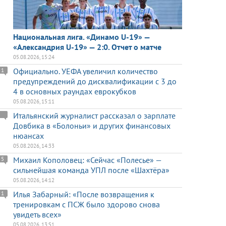
Национальная лига. «Динамо U-19» —
«Александрия U-19» — 2:0. Отчет о матче
05.08.2026, 15:24
Официально. УЕФА увеличил количество
1
предупреждений до дисквалификации с 3 до
4 в основных раундах еврокубков
05.08.2026, 15:11
Итальянский журналист рассказал о зарплате
Довбика в «Болоньи» и других финансовых
нюансах
05.08.2026, 14:33
Михаил Кополовец: «Сейчас «Полесье» —
5
сильнейшая команда УПЛ после «Шахтёра»
05.08.2026, 14:12
Илья Забарный: «После возвращения к
1
тренировкам с ПСЖ было здорово снова
увидеть всех»
05.08.2026, 13:51