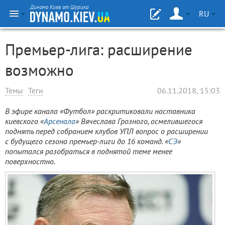
Динамо Киев от Шурика
RU
Премьер-лига: расширение
возможно
Темы
Теги
06.11.2018, 15:03
В эфире канала «Футбол» раскритиковали наставника
киевского «
Арсенала
» Вячеслава Грозного, осмелившегося
поднять перед собранием клубов УПЛ вопрос о расширении
с будущего сезона премьер-лиги до 16 команд. «
СЭ
»
попытался разобраться в поднятой теме менее
поверхностно.