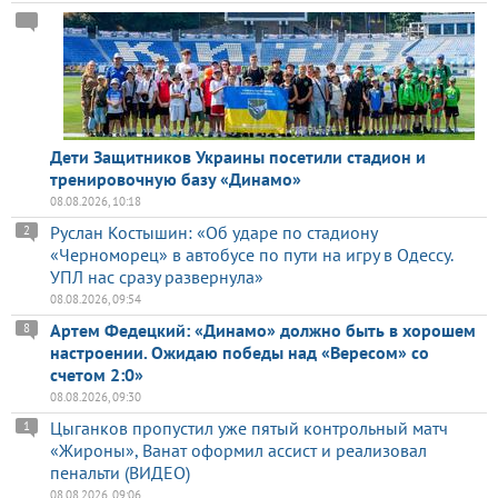
Дети Защитников Украины посетили стадион и
тренировочную базу «Динамо»
08.08.2026, 10:18
Руслан Костышин: «Об ударе по стадиону
2
«Черноморец» в автобусе по пути на игру в Одессу.
УПЛ нас сразу развернула»
08.08.2026, 09:54
Артем Федецкий: «Динамо» должно быть в хорошем
8
настроении. Ожидаю победы над «Вересом» со
счетом 2:0»
08.08.2026, 09:30
Цыганков пропустил уже пятый контрольный матч
1
«Жироны», Ванат оформил ассист и реализовал
пенальти (ВИДЕО)
08.08.2026, 09:06