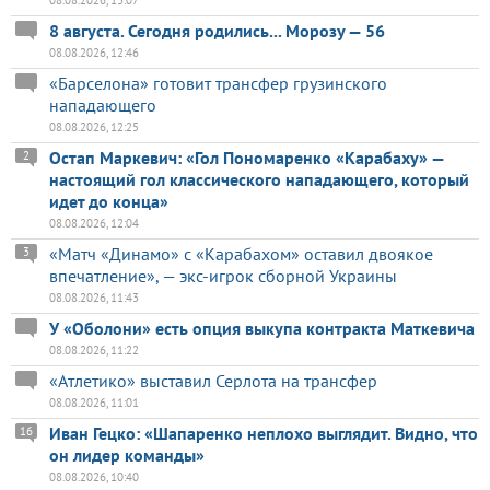
8 августа. Сегодня родились... Морозу — 56
08.08.2026, 12:46
«Барселона» готовит трансфер грузинского
нападающего
08.08.2026, 12:25
Остап Маркевич: «Гол Пономаренко «Карабаху» —
2
настоящий гол классического нападающего, который
идет до конца»
08.08.2026, 12:04
«Матч «Динамо» с «Карабахом» оставил двоякое
3
впечатление», — экс-игрок сборной Украины
08.08.2026, 11:43
У «Оболони» есть опция выкупа контракта Маткевича
08.08.2026, 11:22
«Атлетико» выставил Серлота на трансфер
08.08.2026, 11:01
Иван Гецко: «Шапаренко неплохо выглядит. Видно, что
16
он лидер команды»
08.08.2026, 10:40