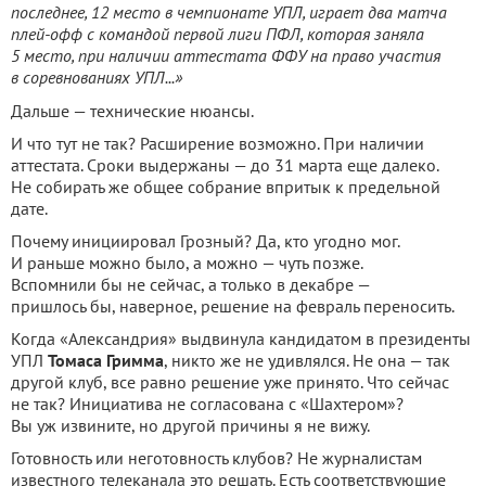
последнее, 12 место в чемпионате УПЛ, играет два матча
плей-офф с командой первой лиги ПФЛ, которая заняла
5 место, при наличии аттестата ФФУ на право участия
в соревнованиях УПЛ...»
Дальше — технические нюансы.
И что тут не так? Расширение возможно. При наличии
аттестата. Сроки выдержаны — до 31 марта еще далеко.
Не собирать же общее собрание впритык к предельной
дате.
Почему инициировал Грозный? Да, кто угодно мог.
И раньше можно было, а можно — чуть позже.
Вспомнили бы не сейчас, а только в декабре —
пришлось бы, наверное, решение на февраль переносить.
Когда «Александрия» выдвинула кандидатом в президенты
УПЛ
Томаса Гримма
, никто же не удивлялся. Не она — так
другой клуб, все равно решение уже принято. Что сейчас
не так? Инициатива не согласована с «Шахтером»?
Вы уж извините, но другой причины я не вижу.
Готовность или неготовность клубов? Не журналистам
известного телеканала это решать. Есть соответствующие