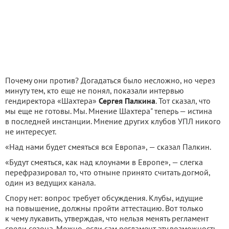
Почему они против? Догадаться было несложно, но через
минуту тем, кто еще не понял, показали интервью
гендиректора «Шахтера»
Сергея Палкина
. Тот сказал, что
мы еще не готовы. Мы. Мнение Шахтера" теперь — истина
в последней инстанции. Мнение других клубов УПЛ никого
не интересует.
«Над нами будет смеяться вся Европа», — сказал Палкин.
«Будут смеяться, как над клоунами в Европе», — слегка
перефразировал то, что отныне принято считать догмой,
один из ведущих канала.
Спору нет: вопрос требует обсуждения. Клубы, идущие
на повышение, должны пройти аттестацию. Вот только
к чему лукавить, утверждая, что нельзя менять регламент
среди сезона. Можно, если сам регламент эту возможность