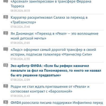
«Арсенал» заинтересован в трансфере Феррана
Торреса
08.08.2026, 00:33
Каррагер раскритиковал Салаха за переход в
3
«Трабзонспор»
07.08.2026, 23:48
Ян Диоманде: «Переход в «Реал» — это воплощение
2
моей детской мечты»
07.08.2026, 23:03
«Лидс» оформил самый дорогой трансфер в своей
истории, подписав голкипера «Манчестер Сити»
07.08.2026, 22:35
Экс-арбитр ФИФА: «Если бы рефери назначил
13
пенальти за фол на Пономаренко, то никто не назвал
бы его решение предвзятым»
07.08.2026, 22:09
Родри не стал ждать приглашения от «Реала» и
7
согласовал контракт с «Барселоной»
07.08.2026, 21:43
ФИФА разослала письма поддержки Инфантино перед
6