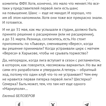
комитеты ФФУ. Хотя, конечно, это мало что меняет. Но все-
таки у представителей первой лиги есть шанс
на повышение. Шанс — еще не мандат. И хорошо, что
им об этом напомнили. Хотя они тоже все прекрасно знали.
И готовятся.
И не до 31 мая, как мы услышали в студии, должно быть
принято решение о расширении (или не расширении),
а до 31 марта. Разница, согласитесь, есть. Но стоит
припомнить: по «Львову», сменившему «Верес», когда
вы решение принимали? Когда устраивали цирк с матчем
«Вереса» в Харькове, чтобы не срывать торжество?
Да, непорядок, когда лига вступает в сезон с регламентом,
в котором, как говорится, «возможны варианты». Но вы же
сами его разработали и утвердили. А теперь — обратный
ход, потому что один клуб что-то не устраивает? Чем ему
не нравится первая пятерка первой лиги? Шестерка?
Семерка? Быть может, тем, что там нет еще одного
«Мариуполя»...
Евгений БЕЛОЗЕРОВ