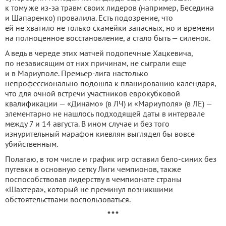
к тому же из-за травм своих лидеров (например, Беседина
и Шапаренко) провалила. Есть подозрение, что
ей не хватило не только скамейки запасных, но и времени
на полноценное восстановление, а стало быть — силенок.
А ведь в череде этих матчей подопечные Хацкевича,
по независящим от них причинам, не сыграли еще
и в Мариуполе. Премьер-лига настолько
непрофессионально подошла к планированию календаря,
что для очной встречи участников еврокубковой
квалификации — «Динамо» (в ЛЧ) и «Мариуполя» (в ЛЕ) —
элементарно не нашлось подходящей даты в интервале
между 7 и 14 августа. В ином случае и без того
изнурительный марафон киевлян выглядел бы вовсе
убийственным.
Полагаю, в том числе и график игр оставил бело-синих без
путевки в основную сетку Лиги чемпионов, также
поспособствовав лидерству в чемпионате страны
«Шахтера», который не преминул возникшими
обстоятельствами воспользоваться.
* * *