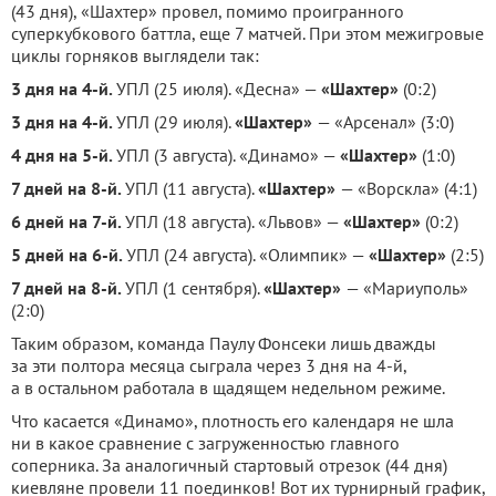
(43 дня), «Шахтер» провел, помимо проигранного
суперкубкового баттла, еще 7 матчей. При этом межигровые
циклы горняков выглядели так:
3 дня на 4-й.
УПЛ (25 июля). «Десна» —
«Шахтер»
(0:2)
3 дня на 4-й.
УПЛ (29 июля).
«Шахтер»
— «Арсенал» (3:0)
4 дня на 5-й.
УПЛ (3 августа). «Динамо» —
«Шахтер»
(1:0)
7 дней на 8-й.
УПЛ (11 августа).
«Шахтер»
— «Ворскла» (4:1)
6 дней на 7-й.
УПЛ (18 августа). «Львов» —
«Шахтер»
(0:2)
5 дней на 6-й.
УПЛ (24 августа). «Олимпик» —
«Шахтер»
(2:5)
7 дней на 8-й.
УПЛ (1 сентября).
«Шахтер»
— «Мариуполь»
(2:0)
Таким образом, команда Паулу Фонсеки лишь дважды
за эти полтора месяца сыграла через 3 дня на 4-й,
а в остальном работала в щадящем недельном режиме.
Что касается «Динамо», плотность его календаря не шла
ни в какое сравнение с загруженностью главного
соперника. За аналогичный стартовый отрезок (44 дня)
киевляне провели 11 поединков! Вот их турнирный график,