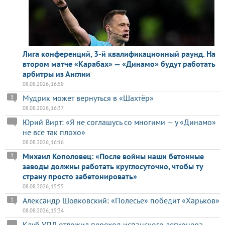
Лига конференций, 3-й квалификационный раунд. На
втором матче «Карабах» — «Динамо» будут работать
арбитры из Англии
08.08.2026, 16:58
Мудрик может вернуться в «Шахтёр»
3
08.08.2026, 16:37
Юрий Вирт: «Я не соглашусь со многими — у «Динамо»
не все так плохо»
08.08.2026, 16:16
Михаил Кополовец: «После войны наши бетонные
1
заводы должны работать круглосуточно, чтобы ту
страну просто забетонировать»
08.08.2026, 15:55
Александр Шовковский: «Полесье» победит «Харьков»
1
08.08.2026, 15:34
Клуб УПЛ отложил переход испанского легионера