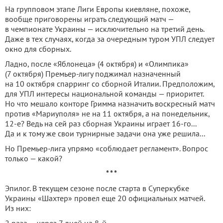
На групповом этапе Лиги Европы киевляне, похоже,
вообще приговорены играть следующий матч —
в чемпионате Украины — исключительно на третий день.
Даже в тех случаях, когда за очередным туром УПЛ следует
окно для сборных.
Ладно, после «Яблонеца» (4 октября) и «Олимпика»
(7 октября) Премьер-лигу поджимал назначенный
на 10 октября спарринг со сборной Италии. Предположим,
для УПЛ интересы национальной команды — приоритет.
Но что мешало конторе Гримма назначить воскресный матч
против «Мариуполя» не на 11 октября, а на понедельник,
12-е? Ведь на сей раз сборная Украины играет 16-го...
Да и к тому же свои турнирные задачи она уже решила...
Но Премьер-лига упрямо «соблюдает регламент». Вопрос
только — какой?
* * *
Эпилог. В текущем сезоне после старта в Суперкубке
Украины «Шахтер» провел еще 20 официальных матчей.
Из них: