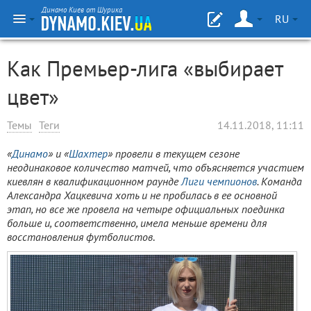
Динамо Киев от Шурика
RU
Как Премьер-лига «выбирает
цвет»
Темы
Теги
14.11.2018, 11:11
«
Динамо
» и «
Шахтер
» провели в текущем сезоне
неодинаковое количество матчей, что объясняется участием
киевлян в квалификационном раунде
Лиги чемпионов
. Команда
Александра Хацкевича хоть и не пробилась в ее основной
этап, но все же провела на четыре официальных поединка
больше и, соответственно, имела меньше времени для
восстановления футболистов
.