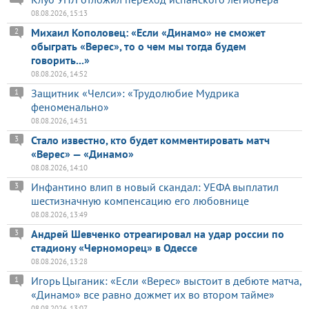
08.08.2026, 15:13
Михаил Кополовец: «Если «Динамо» не сможет
2
обыграть «Верес», то о чем мы тогда будем
говорить...»
08.08.2026, 14:52
Защитник «Челси»: «Трудолюбие Мудрика
1
феноменально»
08.08.2026, 14:31
Стало известно, кто будет комментировать матч
3
«Верес» — «Динамо»
08.08.2026, 14:10
Инфантино влип в новый скандал: УЕФА выплатил
3
шестизначную компенсацию его любовнице
08.08.2026, 13:49
Андрей Шевченко отреагировал на удар россии по
3
стадиону «Черноморец» в Одессе
08.08.2026, 13:28
Игорь Цыганик: «Если «Верес» выстоит в дебюте матча,
1
«Динамо» все равно дожмет их во втором тайме»
08.08.2026, 13:07