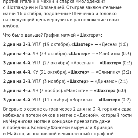
против Италии и Чехии и спарка «молодежки»
с Шотландией и Голландией. Отыграв заключительные
матчи 16 октября, подопечные Шевченко и Головко
на следующий день вернулись в расположение своих
клубов.
Что было дальше? График матчей «Шахтера»:
2 дня на 3-й.
УПЛ (19 октября).
«Шахтер»
— «Десна» (1:0)
3 дня на 4-й.
ЛЧ (23 октября).
«Шахтер»
— «МанСити» (0:3)
3 дня на 4-й.
УПЛ (27 октября). «Арсенал» —
«Шахтер»
(0:3)
3 дня на 4-й.
КУ (31 октября).
«Шахтер»
— «Олимпик» (3:2)
2 дня на 3-й.
УПЛ (3 ноября). «
Шахтер»
— «Динамо» (2:1)
3 дня на 4-й.
ЛЧ (7 ноября). «МанСити» —
«Шахтер»
(6:0)
3 дня на 4-й.
УПЛ (11 ноября). «Ворскла» —
«Шахтер»
(0:2)
Впервые в сезоне сыграв через 2 дня на 3-й, горняки едва
избежали потери очков в матче с «Десной», который гости
из Чернигова могли в концовке превратить даже
в победный. Команду Фонсеки выручили Кривцов
и Майкон, исполнивший великолепный штрафной