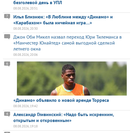
безголевой день в УПЛ
08.08.2026, 20:51
Илья Близнюк: «В Люблине между «Динамо» и
7
«Карабахом» была ничейная игра…»
08.08.2026, 20:30
Джон Оби Микел назвал переход Юри Тилеманса в
«Манчестер Юнайтед» самой выгодной сделкой
летнего окна
08.08.2026, 20:06
6
«Динамо» объявило о новой аренде Торреса
08.08.2026, 19:42
Александр Гливинский: «Надо быть искренним,
4
открытым и откровенным»
08.08.2026, 19:18