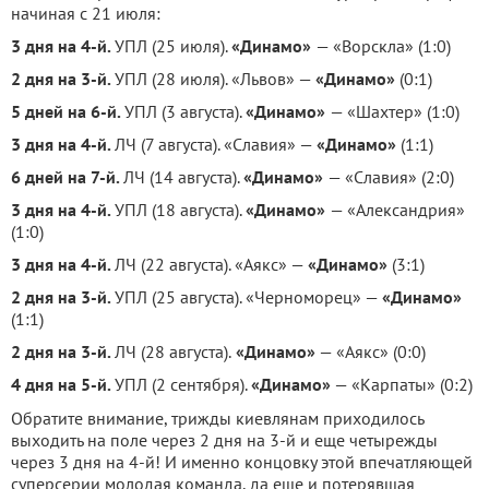
начиная с 21 июля:
3 дня на 4-й.
УПЛ (25 июля).
«Динамо»
— «Ворскла» (1:0)
2 дня на 3-й.
УПЛ (28 июля). «Львов» —
«Динамо»
(0:1)
5 дней на 6-й.
УПЛ (3 августа).
«Динамо»
— «Шахтер» (1:0)
3 дня на 4-й.
ЛЧ (7 августа). «Славия» —
«Динамо»
(1:1)
6 дней на 7-й.
ЛЧ (14 августа).
«Динамо»
— «Славия» (2:0)
3 дня на 4-й.
УПЛ (18 августа).
«Динамо»
— «Александрия»
(1:0)
3 дня на 4-й.
ЛЧ (22 августа). «Аякс» —
«Динамо»
(3:1)
2 дня на 3-й.
УПЛ (25 августа). «Черноморец» —
«Динамо»
(1:1)
2 дня на 3-й.
ЛЧ (28 августа).
«Динамо»
— «Аякс» (0:0)
4 дня на 5-й.
УПЛ (2 сентября).
«Динамо»
— «Карпаты» (0:2)
Обратите внимание, трижды киевлянам приходилось
выходить на поле через 2 дня на 3-й и еще четырежды
через 3 дня на 4-й! И именно концовку этой впечатляющей
суперсерии молодая команда, да еще и потерявшая