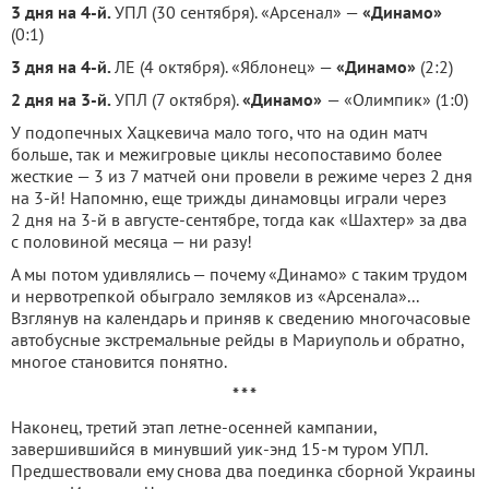
3 дня на 4-й.
УПЛ (30 сентября). «Арсенал» —
«Динамо»
(0:1)
3 дня на 4-й.
ЛЕ (4 октября). «Яблонец» —
«Динамо»
(2:2)
2 дня на 3-й.
УПЛ (7 октября).
«Динамо»
— «Олимпик» (1:0)
У подопечных Хацкевича мало того, что на один матч
больше, так и межигровые циклы несопоставимо более
жесткие — 3 из 7 матчей они провели в режиме через 2 дня
на 3-й! Напомню, еще трижды динамовцы играли через
2 дня на 3-й в августе-сентябре, тогда как «Шахтер» за два
с половиной месяца — ни разу!
А мы потом удивлялись — почему «Динамо» с таким трудом
и нервотрепкой обыграло земляков из «Арсенала»...
Взглянув на календарь и приняв к сведению многочасовые
автобусные экстремальные рейды в Мариуполь и обратно,
многое становится понятно.
* * *
Наконец, третий этап летне-осенней кампании,
завершившийся в минувший уик-энд 15-м туром УПЛ.
Предшествовали ему снова два поединка сборной Украины