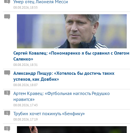
Умер отец Лионеля Месси
3
08.08.2026, 18:55
Сергей Ковалец: «Пономаренко я бы сравнил с Олегом
Саленко»
08.08.2026, 18:31
Александр Пищур: «Хотелось бы достичь таких
успехов, как Довбик»
08.08.2026, 18:07
Артем Кравец: «Футбольная наглость Редушко
3
нравится»
08.08.2026, 17:43
Трубин хочет покинуть «Бенфику»
1
08.08.2026, 17:19
1