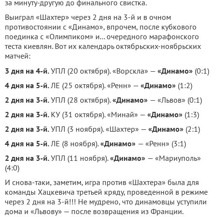
за минуту-другую до финального свистка.
Выиграл «Шахтер» через 2 дня на 3-й и в очном
противостоянии с «Динамо», впрочем, после кубкового
поединка с «Олимпиком» и... очередного марафонского
теста киевлян. Вот их календарь октябрьских-ноябрьских
матчей:
3 дня на 4-й.
УПЛ (20 октября). «Ворскла» —
«Динамо»
(0:1)
4 дня на 5-й.
ЛЕ (25 октября). «Ренн» —
«Динамо»
(1:2)
2 дня на 3-й.
УПЛ (28 октября).
«Динамо»
— «Львов» (0:1)
2 дня на 3-й.
КУ (31 октября). «Минай» —
«Динамо»
(1:3)
2 дня на 3-й.
УПЛ (3 ноября). «Шахтер» —
«Динамо»
(2:1)
4 дня на 5-й.
ЛЕ (8 ноября).
«Динамо»
— «Ренн» (3:1)
2 дня на 3-й.
УПЛ (11 ноября).
«Динамо»
— «Мариуполь»
(4:0)
И снова-таки, заметим, игра против «Шахтера» была для
команды Хацкевича третьей кряду, проведенной в режиме
через 2 дня на 3-й!!! Не мудрено, что динамовцы уступили
дома и «Львову» — после возвращения из Франции.