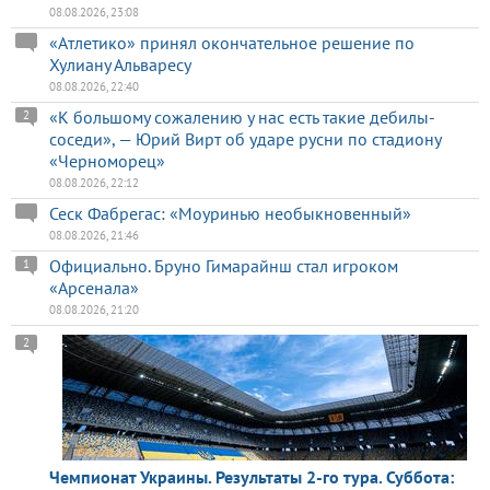
08.08.2026, 23:08
«Атлетико» принял окончательное решение по
Хулиану Альваресу
08.08.2026, 22:40
«К большому сожалению у нас есть такие дебилы-
2
соседи», — Юрий Вирт об ударе русни по стадиону
«Черноморец»
08.08.2026, 22:12
Сеск Фабрегас: «Моуринью необыкновенный»
08.08.2026, 21:46
Официально. Бруно Гимарайнш стал игроком
1
«Арсенала»
08.08.2026, 21:20
2
Чемпионат Украины. Результаты 2-го тура. Суббота: