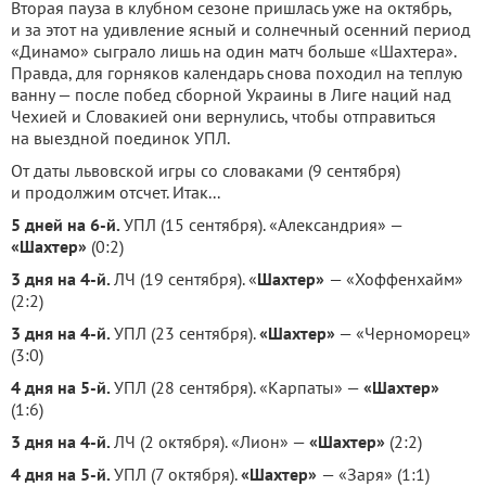
Вторая пауза в клубном сезоне пришлась уже на октябрь,
и за этот на удивление ясный и солнечный осенний период
«Динамо» сыграло лишь на один матч больше «Шахтера».
Правда, для горняков календарь снова походил на теплую
ванну — после побед сборной Украины в Лиге наций над
Чехией и Словакией они вернулись, чтобы отправиться
на выездной поединок УПЛ.
От даты львовской игры со словаками (9 сентября)
и продолжим отсчет. Итак...
5 дней на 6-й.
УПЛ (15 сентября). «Александрия» —
«Шахтер»
(0:2)
3 дня на 4-й.
ЛЧ (19 сентября). «
Шахтер»
— «Хоффенхайм»
(2:2)
3 дня на 4-й.
УПЛ (23 сентября).
«Шахтер»
— «Черноморец»
(3:0)
4 дня на 5-й.
УПЛ (28 сентября). «Карпаты» —
«Шахтер»
(1:6)
3 дня на 4-й.
ЛЧ (2 октября). «Лион» —
«Шахтер»
(2:2)
4 дня на 5-й.
УПЛ (7 октября).
«Шахтер»
— «Заря» (1:1)