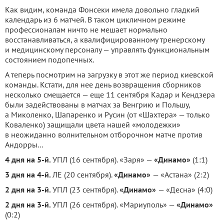
Как видим, команда Фонсеки имела довольно гладкий
календарь из 6 матчей. В таком цикличном режиме
профессионалам ничто не мешает нормально
восстанавливаться, а квалифицированному тренерскому
и медицинскому персоналу — управлять функциональным
состоянием подопечных.
А теперь посмотрим на загрузку в этот же период киевской
команды. Кстати, для нее день возвращения сборников
несколько смещается — еще 11 сентября Кадар и Кендзера
были задействованы в матчах за Венгрию и Польшу,
а Миколенко, Шапаренко и Русин (от «Шахтера» — только
Коваленко) защищали цвета нашей «молодежки»
в неожиданно волнительном отборочном матче против
Андорры...
4 дня на 5-й.
УПЛ (16 сентября). «Заря» —
«Динамо»
(1:1)
3 дня на 4-й.
ЛЕ (20 сентября).
«Динамо»
— «Астана» (2:2)
2 дня на 3-й.
УПЛ (23 сентября).
«Динамо»
— «Десна» (4:0)
2 дня на 3-й.
УПЛ (26 сентября). «Мариуполь» —
«Динамо»
(0:2)