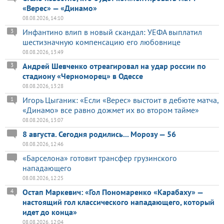
«Верес» — «Динамо»
08.08.2026, 14:10
Инфантино влип в новый скандал: УЕФА выплатил
3
шестизначную компенсацию его любовнице
08.08.2026, 13:49
Андрей Шевченко отреагировал на удар россии по
3
стадиону «Черноморец» в Одессе
08.08.2026, 13:28
Игорь Цыганик: «Если «Верес» выстоит в дебюте матча,
1
«Динамо» все равно дожмет их во втором тайме»
08.08.2026, 13:07
8 августа. Сегодня родились... Морозу — 56
08.08.2026, 12:46
«Барселона» готовит трансфер грузинского
нападающего
08.08.2026, 12:25
Остап Маркевич: «Гол Пономаренко «Карабаху» —
4
настоящий гол классического нападающего, который
идет до конца»
08.08.2026, 12:04