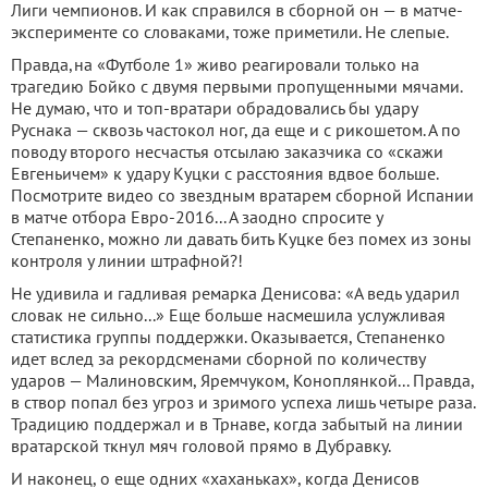
Лиги чемпионов. И как справился в сборной он — в матче-
эксперименте со словаками, тоже приметили. Не слепые.
Правда,на «Футболе 1» живо реагировали только на
трагедию Бойко с двумя первыми пропущенными мячами.
Не думаю, что и топ-вратари обрадовались бы удару
Руснака — сквозь частокол ног, да еще и с рикошетом. А по
поводу второго несчастья отсылаю заказчика со «скажи
Евгеньичем» к удару Куцки с расстояния вдвое больше.
Посмотрите видео со звездным вратарем сборной Испании
в матче отбора Евро-2016... А заодно спросите у
Степаненко, можно ли давать бить Куцке без помех из зоны
контроля у линии штрафной?!
Не удивила и гадливая ремарка Денисова: «А ведь ударил
словак не сильно...» Еще больше насмешила услужливая
статистика группы поддержки. Оказывается, Степаненко
идет вслед за рекордсменами сборной по количеству
ударов — Малиновским, Яремчуком, Коноплянкой... Правда,
в створ попал без угроз и зримого успеха лишь четыре раза.
Традицию поддержал и в Трнаве, когда забытый на линии
вратарской ткнул мяч головой прямо в Дубравку.
И наконец, о еще одних «хаханьках», когда Денисов