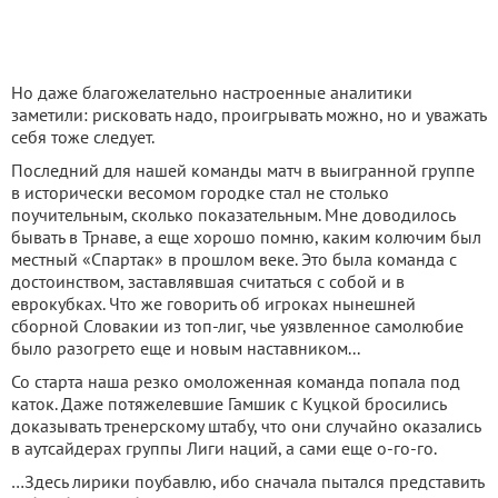
Но даже благожелательно настроенные аналитики
заметили: рисковать надо, проигрывать можно, но и уважать
себя тоже следует.
Последний для нашей команды матч в выигранной группе
в исторически весомом городке стал не столько
поучительным, сколько показательным. Мне доводилось
бывать в Трнаве, а еще хорошо помню, каким колючим был
местный «Спартак» в прошлом веке. Это была команда с
достоинством, заставлявшая считаться с собой и в
еврокубках. Что же говорить об игроках нынешней
сборной Словакии из топ-лиг, чье уязвленное самолюбие
было разогрето еще и новым наставником...
Со старта наша резко омоложенная команда попала под
каток. Даже потяжелевшие Гамшик с Куцкой бросились
доказывать тренерскому штабу, что они случайно оказались
в аутсайдерах группы Лиги наций, а сами еще о-го-го.
…Здесь лирики поубавлю, ибо сначала пытался представить