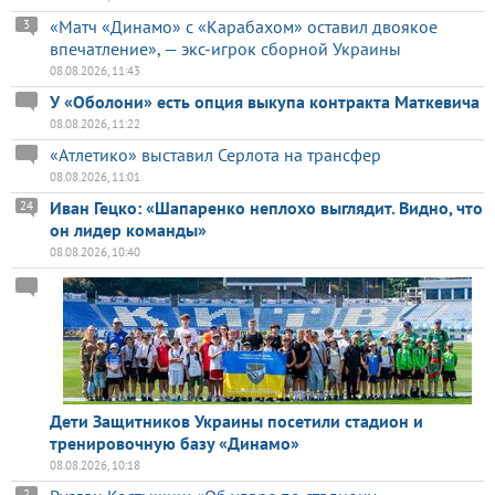
«Матч «Динамо» с «Карабахом» оставил двоякое
3
впечатление», — экс-игрок сборной Украины
08.08.2026, 11:43
У «Оболони» есть опция выкупа контракта Маткевича
08.08.2026, 11:22
«Атлетико» выставил Серлота на трансфер
08.08.2026, 11:01
Иван Гецко: «Шапаренко неплохо выглядит. Видно, что
24
он лидер команды»
08.08.2026, 10:40
Дети Защитников Украины посетили стадион и
тренировочную базу «Динамо»
08.08.2026, 10:18
2