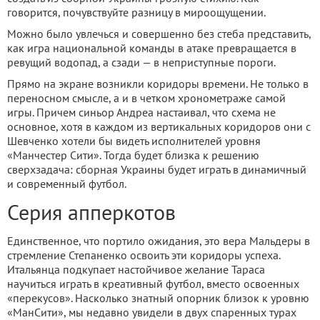
говорится, почувствуйте разницу в мироощущении.
Можно было увлечься и совершенно без стеба представить,
как игра национальной команды в атаке превращается в
ревущий водопад, а сзади — в неприступные пороги.
Прямо на экране возникли коридоры времени. Не только в
переносном смысле, а и в четком хронометраже самой
игры. Причем синьор Андреа настаивал, что схема не
основное, хотя в каждом из вертикальных коридоров они с
Шевченко хотели бы видеть исполнителей уровня
«Манчестер Сити». Тогда будет близка к решению
сверхзадача: сборная Украины будет играть в динамичный
и современный футбол.
Серия апперкотов
Единственное, что портило ожидания, это вера Мальдеры в
стремление Степаненко освоить эти коридоры успеха.
Итальянца подкупает настойчивое желание Тараса
научиться играть в креативный футбол, вместо освоенных
«перекусов». Насколько знатный опорник близок к уровню
«МанСити», мы недавно увидели в двух спаренных турах