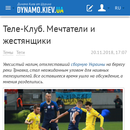
Динамо Киев от Шурика
RU
Теле-Клуб. Мечтатели и
жестянщики
Темы
Теги
20.11.2018, 17:07
Увесистый налим, отхлеставший
сборную Украины
на берегу
реки Трнавка, стал неожиданным уловом для наивных
телезрителей. Все оставшееся время ушло на обсуждение, а
мнения разделились.