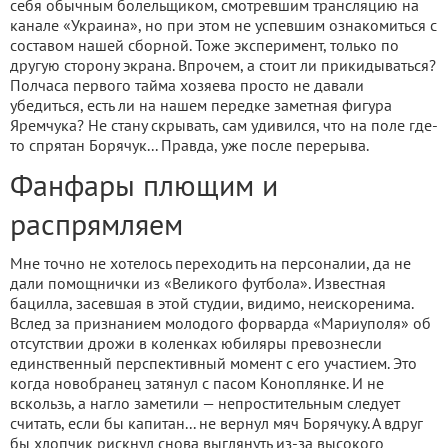
себя обычным болельщиком, смотревшим трансляцию на
канале «Украина», но при этом не успевшим ознакомиться с
составом нашей сборной. Тоже эксперимент, только по
другую сторону экрана. Впрочем, а стоит ли прикидываться?
Полчаса первого тайма хозяева просто не давали
убедиться, есть ли на нашем передке заметная фигура
Яремчука? Не стану скрывать, сам удивился, что на поле где-
то спрятан Борячук... Правда, уже после перерыва.
Фанфары плющим и
распрямляем
Мне точно не хотелось переходить на персоналии, да не
дали помощнички из «Великого футбола». Известная
бацилла, засевшая в этой студии, видимо, неискоренима.
Вслед за признанием молодого форварда «Мариуполя» об
отсутствии дрожи в коленках юбиляры превознесли
единственный перспективный момент с его участием. Это
когда новобранец затянул с пасом Коноплянке. И не
вскользь, а нагло заметили — непростительным следует
считать, если бы капитан... не вернул мяч Борячуку. А вдруг
бы хлопчик рискнул снова выглянуть из-за высокого