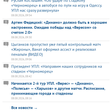
Руслан Костышин: «Об ударе по стадиону
«Черноморец» в автобусе по пути на игру в Одессу.
УПЛ нас сразу развернула»
08.08.2026, 09:54
Артем Федецкий: «Динамо» должно быть в хорошем
8
настроении. Ожидаю победы над «Вересом» со
счетом 2:0»
08.08.2026, 09:30
Цыганков пропустил уже пятый контрольный матч
2
«Жироны», Ванат оформил ассист и реализовал
пенальти (ВИДЕО)
08.08.2026, 09:06
Президент УПЛ: «Направим наших сотрудников на
1
стадион «Черноморец»
08.08.2026, 08:42
Начинается 2-й тур УПЛ. «Верес» — «Динамо»,
«Полесье» — «Харьков» и другие матчи. Расписание,
принимающие города и стадионы
08.08.2026, 08:16
Все новости →