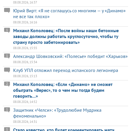
08.08.2026, 16:37
Юрий Вирт: «Я не соглашусь со многими — у «Динамо»
не все так плохо»
08.08.2026, 16:16
Михаил Кополовец: «После войны наши бетонные
1
заводы должны работать круглосуточно, чтобы ту
страну просто забетонировать»
08.08.2026, 15:55
Александр Шовковский: «Полесье» победит «Харьков»
1
08.08.2026, 15:34
Клуб УПЛ отложил переход испанского легионера
08.08.2026, 15:13
Михаил Кополовец: «Если «Динамо» не сможет
2
обыграть «Верес», то о чем мы тогда будем
говорить...»
08.08.2026, 14:52
Защитник «Челси»: «Трудолюбие Мудрика
1
феноменально»
08.08.2026, 14:31
Стало известно, кто будет комментировать матч
1