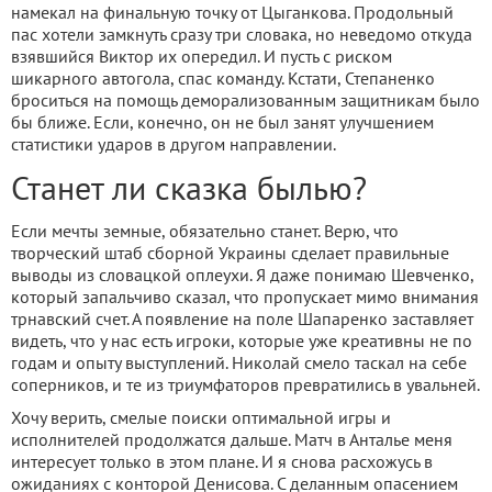
намекал на финальную точку от Цыганкова. Продольный
пас хотели замкнуть сразу три словака, но неведомо откуда
взявшийся Виктор их опередил. И пусть с риском
шикарного автогола, спас команду. Кстати, Степаненко
броситься на помощь деморализованным защитникам было
бы ближе. Если, конечно, он не был занят улучшением
статистики ударов в другом направлении.
Станет ли сказка былью?
Если мечты земные, обязательно станет. Верю, что
творческий штаб сборной Украины сделает правильные
выводы из словацкой оплеухи. Я даже понимаю Шевченко,
который запальчиво сказал, что пропускает мимо внимания
трнавский счет. А появление на поле Шапаренко заставляет
видеть, что у нас есть игроки, которые уже креативны не по
годам и опыту выступлений. Николай смело таскал на себе
соперников, и те из триумфаторов превратились в увальней.
Хочу верить, смелые поиски оптимальной игры и
исполнителей продолжатся дальше. Матч в Анталье меня
интересует только в этом плане. И я снова расхожусь в
ожиданиях с конторой Денисова. С деланным опасением