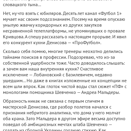
словацкого тына...
Нет, ну что взять с юбиляров. Десять лет канал «Футбол 1»
мучает нас своим подсознанием. Посему на время опускаю
унылую жвачку коридорных из других закутков
несравненной телеплатформы, не упомянувших о провале
Кривцова. А спешу рассказать о настоящем прорыве. И явил
его конкурент кухни Денисова — «ПроФутбол».
Сколько себя помню, многие тренеры неохотно делились
тайнами поисков в профессии. Подозреваю, что из-за
собственной ущербности тоже. Часто доводилось слышать:
а зачем вам наша внутренняя кухня? Счастливое
исключение — Лобановский с Базилевичем, недавно
ушедшим... Но даже в книгах изложенные их концепции не
всем шли впрок. Как глоток чистой воды стал сюжет «ПФ» с
монологами помощника Шевченко — Андреа Мальдеры.
Образность никак не связана с первым спичем в
мастерской Денисова, где разбор полетов начался с
признания небритого аналитика, что дома у него молчат
оба крана. Зато Мальдера в другом эфире весьма доступно
поведал об амбициозных мечтах штаба Шевченко —
создать из сборной Украины грозную стихию. Как