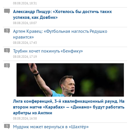
08.08.2026, 18:31
Александр Пищур: «Хотелось бы достичь таких
успехов, как Довбик»
08.08.2026, 18:07
Артем Кравец: «Футбольная наглость Редушко
3
нравится»
08.08.2026, 17:43
Трубин хочет покинуть «Бенфику»
1
08.08.2026, 17:19
1
Лига конференций, 3-й квалификационный раунд. На
втором матче «Карабах» — «Динамо» будут работать
арбитры из Англии
08.08.2026, 16:58
Мудрик может вернуться в «Шахтёр»
3