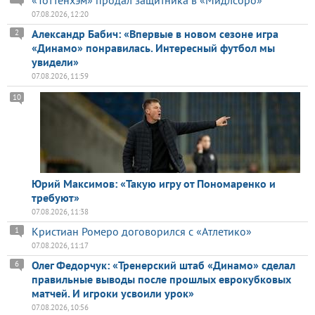
«Тоттенхэм» продал защитника в «Мидлсбро»
07.08.2026, 12:20
Александр Бабич: «Впервые в новом сезоне игра
2
«Динамо» понравилась. Интересный футбол мы
увидели»
07.08.2026, 11:59
10
Юрий Максимов: «Такую игру от Пономаренко и
требуют»
07.08.2026, 11:38
Кристиан Ромеро договорился с «Атлетико»
1
07.08.2026, 11:17
Олег Федорчук: «Тренерский штаб «Динамо» сделал
6
правильные выводы после прошлых еврокубковых
матчей. И игроки усвоили урок»
07.08.2026, 10:56