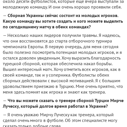
около десяти футболистов, которые еще вчера выступали за
молодежную команду. И они очень хорошо проявили себя.
—
Сборная Украины сейчас состоит из молодых игроков.
Какую команду вы хотите создать и кого можете выделить
по сегодняшнему матчу в обеих командах?
— Несколько наших лидеров получили травмы. Я надеюсь,
что они восстановятся до старта отборочного турнира
чемпионата Европы. В первую очередь, для меня сегодня
было полезно посмотреть потенциал молодых игроков, и я
остался доволен увиденным. Хочу выразить благодарность
турецкой сборной, которая обеспечила накал борьбы.
Вышел интересный матч. Хочу отметить всех игроков, как в
своей команде, так и у соперника. Футболисты обеих
сборных действовали с высокой мотивацией. Я с большим
удовольствием приезжаю в Турцию. Мне очень приятно, что
меня здесь помнят как игрока и знают как тренера.
—
Что вы можете сказать о тренере сборной Турции Мирче
Луческу, который долгое время работал в Украине?
— Я очень уважаю Мирчу Луческу как тренера, который
сделал очень много в футболе. Об этом специалисте могу
сказать только добрые слова.