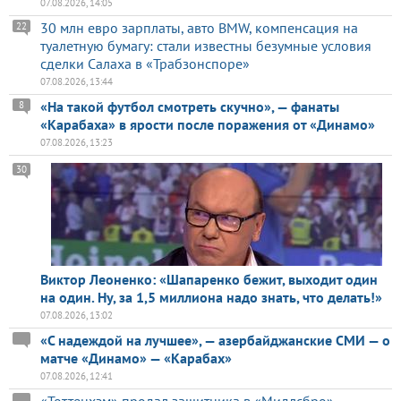
07.08.2026, 14:05
30 млн евро зарплаты, авто BMW, компенсация на
22
туалетную бумагу: стали известны безумные условия
сделки Салаха в «Трабзонспоре»
07.08.2026, 13:44
«На такой футбол смотреть скучно», — фанаты
8
«Карабаха» в ярости после поражения от «Динамо»
07.08.2026, 13:23
30
Виктор Леоненко: «Шапаренко бежит, выходит один
на один. Ну, за 1,5 миллиона надо знать, что делать!»
07.08.2026, 13:02
«С надеждой на лучшее», — азербайджанские СМИ — о
матче «Динамо» — «Карабах»
07.08.2026, 12:41