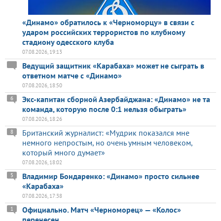
«Динамо» обратилось к «Черноморцу» в связи с
ударом российских террористов по клубному
стадиону одесского клуба
07.08.2026, 19:13
Ведущий защитник «Карабаха» может не сыграть в
ответном матче с «Динамо»
07.08.2026, 18:50
Экс-капитан сборной Азербайджана: «Динамо» не та
6
команда, которую после 0:1 нельзя обыграть»
07.08.2026, 18:26
Британский журналист: «Мудрик показался мне
8
немного непростым, но очень умным человеком,
который много думает»
07.08.2026, 18:02
Владимир Бондаренко: «Динамо» просто сильнее
5
«Карабаха»
07.08.2026, 17:38
Официально. Матч «Черноморец» — «Колос»
1
перенесен