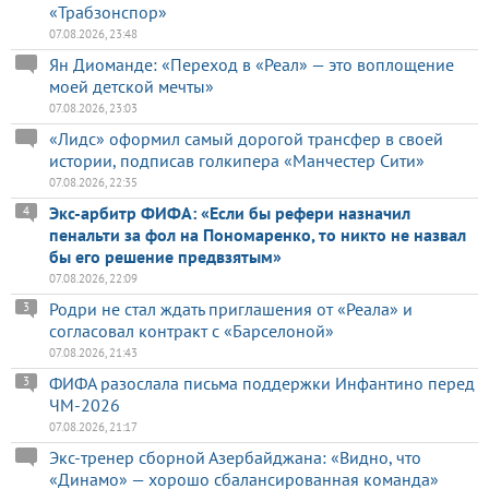
«Трабзонспор»
07.08.2026, 23:48
Ян Диоманде: «Переход в «Реал» — это воплощение
моей детской мечты»
07.08.2026, 23:03
«Лидс» оформил самый дорогой трансфер в своей
истории, подписав голкипера «Манчестер Сити»
07.08.2026, 22:35
Экс-арбитр ФИФА: «Если бы рефери назначил
4
пенальти за фол на Пономаренко, то никто не назвал
бы его решение предвзятым»
07.08.2026, 22:09
Родри не стал ждать приглашения от «Реала» и
3
согласовал контракт с «Барселоной»
07.08.2026, 21:43
ФИФА разослала письма поддержки Инфантино перед
3
ЧМ-2026
07.08.2026, 21:17
Экс-тренер сборной Азербайджана: «Видно, что
«Динамо» — хорошо сбалансированная команда»