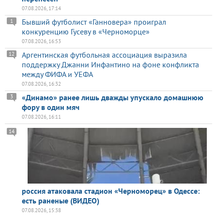
07.08.2026, 17:14
Бывший футболист «Ганновера» проиграл
1
конкуренцию Гусеву в «Черноморце»
07.08.2026, 16:53
Аргентинская футбольная ассоциация выразила
12
поддержку Джанни Инфантино на фоне конфликта
между ФИФА и УЕФА
07.08.2026, 16:32
«Динамо» ранее лишь дважды упускало домашнюю
3
фору в один мяч
07.08.2026, 16:11
14
россия атаковала стадион «Черноморец» в Одессе:
есть раненые (ВИДЕО)
07.08.2026, 15:38