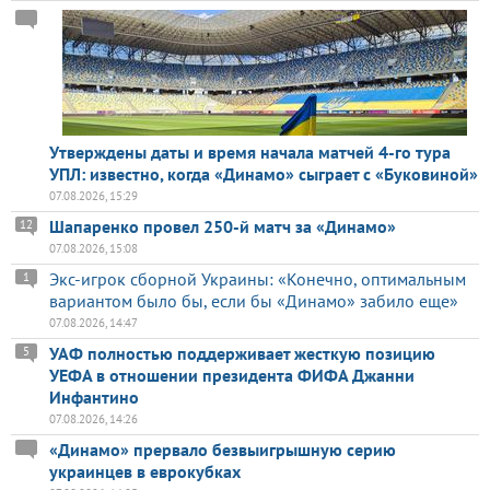
Утверждены даты и время начала матчей 4-го тура
УПЛ: известно, когда «Динамо» сыграет с «Буковиной»
07.08.2026, 15:29
Шапаренко провел 250-й матч за «Динамо»
12
07.08.2026, 15:08
Экс-игрок сборной Украины: «Конечно, оптимальным
1
вариантом было бы, если бы «Динамо» забило еще»
07.08.2026, 14:47
УАФ полностью поддерживает жесткую позицию
5
УЕФА в отношении президента ФИФА Джанни
Инфантино
07.08.2026, 14:26
«Динамо» прервало безвыигрышную серию
украинцев в еврокубках