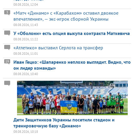
08.08.2026, 12:04
«Матч «Динамо» с «Карабахом» оставил двоякое
3
впечатление», — экс-игрок сборной Украины
08.08.2026, 11:43
У «Оболони» есть опция выкупа контракта Маткевича
08.08.2026, 11:22
«Атлетико» выставил Серлота на трансфер
08.08.2026, 11:01
Иван Гецко: «Шапаренко неплохо выглядит. Видно, что
19
он лидер команды»
08.08.2026, 10:40
Дети Защитников Украины посетили стадион и
тренировочную базу «Динамо»
08.08.2026, 10:18