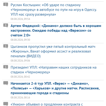
Руслан Костышин: «Об ударе по стадиону
2
«Черноморец» в автобусе по пути на игру в Одессу.
УПЛ нас сразу развернула»
08.08.2026, 09:54
Артем Федецкий: «Динамо» должно быть в хорошем
8
настроении. Ожидаю победы над «Вересом» со
счетом 2:0»
08.08.2026, 09:30
Цыганков пропустил уже пятый контрольный матч
1
«Жироны», Ванат оформил ассист и реализовал
пенальти (ВИДЕО)
08.08.2026, 09:06
Президент УПЛ: «Направим наших сотрудников на
1
стадион «Черноморец»
08.08.2026, 08:42
Начинается 2-й тур УПЛ. «Верес» — «Динамо»,
«Полесье» — «Харьков» и другие матчи. Расписание,
принимающие города и стадионы
08.08.2026, 08:16
«Унион» объявил о продлении контракта с