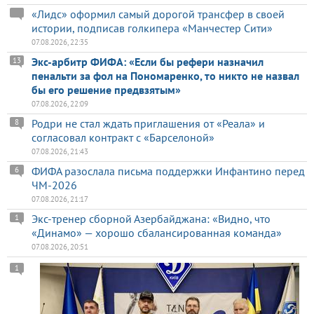
«Лидс» оформил самый дорогой трансфер в своей
истории, подписав голкипера «Манчестер Сити»
07.08.2026, 22:35
Экс-арбитр ФИФА: «Если бы рефери назначил
13
пенальти за фол на Пономаренко, то никто не назвал
бы его решение предвзятым»
07.08.2026, 22:09
Родри не стал ждать приглашения от «Реала» и
8
согласовал контракт с «Барселоной»
07.08.2026, 21:43
ФИФА разослала письма поддержки Инфантино перед
6
ЧМ-2026
07.08.2026, 21:17
Экс-тренер сборной Азербайджана: «Видно, что
1
«Динамо» — хорошо сбалансированная команда»
07.08.2026, 20:51
1