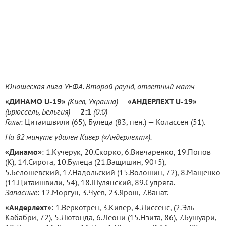
Юношеская лига УЕФА. Второй раунд, ответный
матч
«ДИНАМО U
-19
»
(Киев, Украина) —
«АНДЕРЛЕХТ U
-19
»
(Брюссель, Бельгия)
—
2:1
(0:0)
Голы
: Цитаишвили (65), Булеца (83, пен.) — Колассен (51).
На 82 минуте удален Кивер («Андерлехт»).
«Динамо»
: 1.Кучерук, 20.Скорко, 6.Вивчаренко, 19.Попов
(К), 14.Сирота, 10.Булеца (21.Ващишин, 90+5),
5.Белошевский, 17.Надольский (15.Волошин, 72), 8.Мащенко
(11.Цитаишвили, 54), 18.Шулянский, 89.Супряга.
Запасные
: 12.Моргун, 3.Чуев, 23.Ярош, 7.Ванат.
«Андерлехт»
: 1.Веркотрен, 3.Кивер, 4.Лиссенс, (2.Эль-
Кабабри, 72), 5.Лютонда, 6.Леони (15.Нзита, 86), 7.Бушуари,