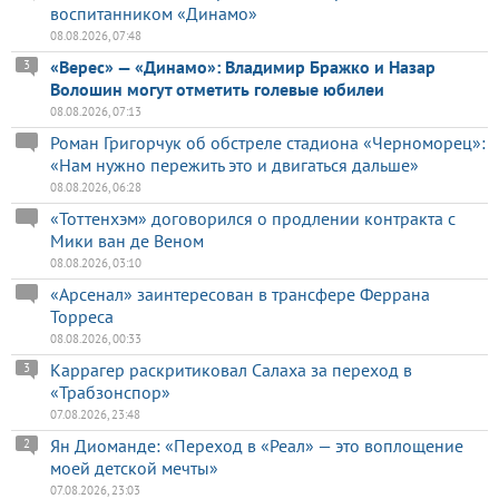
воспитанником «Динамо»
08.08.2026, 07:48
«Верес» — «Динамо»: Владимир Бражко и Назар
3
Волошин могут отметить голевые юбилеи
08.08.2026, 07:13
Роман Григорчук об обстреле стадиона «Черноморец»:
«Нам нужно пережить это и двигаться дальше»
08.08.2026, 06:28
«Тоттенхэм» договорился о продлении контракта с
Мики ван де Веном
08.08.2026, 03:10
«Арсенал» заинтересован в трансфере Феррана
Торреса
08.08.2026, 00:33
Каррагер раскритиковал Салаха за переход в
3
«Трабзонспор»
07.08.2026, 23:48
Ян Диоманде: «Переход в «Реал» — это воплощение
2
моей детской мечты»
07.08.2026, 23:03