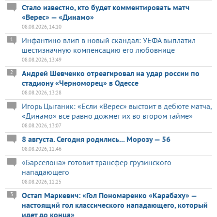
Стало известно, кто будет комментировать матч
«Верес» — «Динамо»
08.08.2026, 14:10
Инфантино влип в новый скандал: УЕФА выплатил
1
шестизначную компенсацию его любовнице
08.08.2026, 13:49
Андрей Шевченко отреагировал на удар россии по
2
стадиону «Черноморец» в Одессе
08.08.2026, 13:28
Игорь Цыганик: «Если «Верес» выстоит в дебюте матча,
«Динамо» все равно дожмет их во втором тайме»
08.08.2026, 13:07
8 августа. Сегодня родились... Морозу — 56
08.08.2026, 12:46
«Барселона» готовит трансфер грузинского
нападающего
08.08.2026, 12:25
Остап Маркевич: «Гол Пономаренко «Карабаху» —
3
настоящий гол классического нападающего, который
идет до конца»