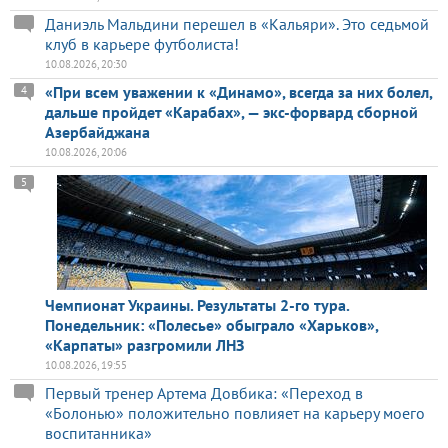
Даниэль Мальдини перешел в «Кальяри». Это седьмой
клуб в карьере футболиста!
10.08.2026, 20:30
«При всем уважении к «Динамо», всегда за них болел,
4
дальше пройдет «Карабах», — экс-форвард сборной
Азербайджана
10.08.2026, 20:06
5
Чемпионат Украины. Результаты 2-го тура.
Понедельник: «Полесье» обыграло «Харьков»,
«Карпаты» разгромили ЛНЗ
10.08.2026, 19:55
Первый тренер Артема Довбика: «Переход в
«Болонью» положительно повлияет на карьеру моего
воспитанника»