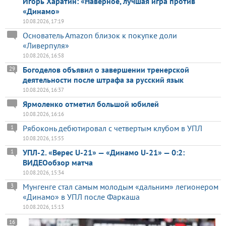
Игорь Харатин: «Наверное, лучшая игра против
«Динамо»
10.08.2026, 17:19
Основатель Amazon близок к покупке доли
«Ливерпуля»
10.08.2026, 16:58
Богоделов объявил о завершении тренерской
29
деятельности после штрафа за русский язык
10.08.2026, 16:37
Ярмоленко отметил большой юбилей
10.08.2026, 16:16
Рябоконь дебютировал с четвертым клубом в УПЛ
1
10.08.2026, 15:55
УПЛ-2. «Верес U-21» — «Динамо U-21» — 0:2:
1
ВИДЕОобзор матча
10.08.2026, 15:34
Мунгенге стал самым молодым «дальним» легионером
3
«Динамо» в УПЛ после Фаркаша
10.08.2026, 15:13
16