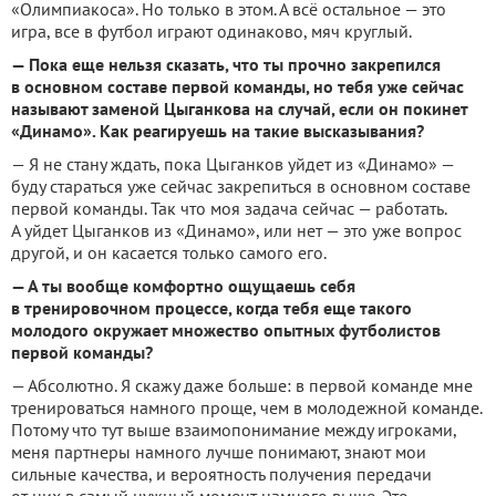
«Олимпиакоса». Но только в этом. А всё остальное — это
игра, все в футбол играют одинаково, мяч круглый.
— Пока еще нельзя сказать, что ты прочно закрепился
в основном составе первой команды, но тебя уже сейчас
называют заменой Цыганкова на случай, если он покинет
«Динамо». Как реагируешь на такие высказывания?
— Я не стану ждать, пока Цыганков уйдет из «Динамо» —
буду стараться уже сейчас закрепиться в основном составе
первой команды. Так что моя задача сейчас — работать.
А уйдет Цыганков из «Динамо», или нет — это уже вопрос
другой, и он касается только самого его.
— А ты вообще комфортно ощущаешь себя
в тренировочном процессе, когда тебя еще такого
молодого окружает множество опытных футболистов
первой команды?
— Абсолютно. Я скажу даже больше: в первой команде мне
тренироваться намного проще, чем в молодежной команде.
Потому что тут выше взаимопонимание между игроками,
меня партнеры намного лучше понимают, знают мои
сильные качества, и вероятность получения передачи