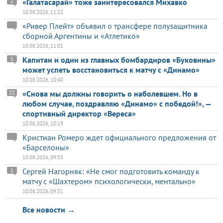
«Галатасарай» тоже заинтересовался Михавко
2
10.08.2026, 11:22
«Ривер Плейт» объявил о трансфере полузащитника
сборной Аргентины и «Атлетико»
10.08.2026, 11:01
Капитан и один из главных бомбардиров «Буковины»
1
может успеть восстановиться к матчу с «Динамо»
10.08.2026, 10:40
«Снова мы должны говорить о наболевшем. Но в
22
любом случае, поздравляю «Динамо» с победой!», —
спортивный директор «Вереса»
10.08.2026, 10:19
Кристиан Ромеро ждет официального предложения от
«Барселоны»
10.08.2026, 09:55
Сергей Нагорняк: «Не смог подготовить команду к
1
матчу с «Шахтером» психологически, ментально»
10.08.2026, 09:31
Все новости →