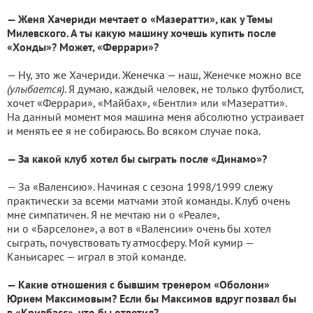
— Женя Хачериди мечтает о «Мазератти», как у Темы
Милевского. А ты какую машину хочешь купить после
«Хонды»? Может, «Феррари»?
— Ну, это же Хачериди. Женечка — наш, Женечке можно все
(улыбается)
. Я думаю, каждый человек, не только футболист,
хочет «Феррари», «Майбах», «Бентли» или «Мазератти».
На данный момент моя машина меня абсолютно устраивает
и менять ее я не собираюсь. Во всяком случае пока.
— За какой клуб хотел бы сыграть после «Динамо»?
— За «Валенсию». Начиная с сезона 1998/1999 слежу
практически за всеми матчами этой команды. Клуб очень
мне симпатичен. Я не мечтаю ни о «Реале»,
ни о «Барселоне», а вот в «Валенсии» очень бы хотел
сыграть, почувствовать ту атмосферу. Мой кумир —
Каньисарес — играл в этой команде.
— Какие отношения с бывшим тренером «Оболони»
Юрием Максимовым? Если бы Максимов вдруг позвал бы
в «Кривбасс», что бы ответил?