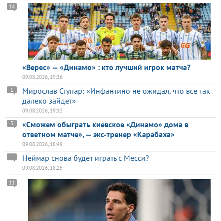
14
«Верес» — «Динамо» : кто лучший игрок матча?
09.08.2026, 19:36
Мирослав Ступар: «Инфантино не ожидал, что все так
1
далеко зайдет»
09.08.2026, 19:12
«Сможем обыграть киевское «Динамо» дома в
5
ответном матче», — экс-тренер «Карабаха»
09.08.2026, 18:49
Неймар снова будет играть с Месси?
09.08.2026, 18:25
11