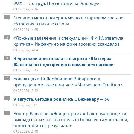
99% — это труд. Посмотрите на Роналду»
09.08.2026, 14:46
Степанов может потерять место в стартовом составе
«Утрехта» в начале сезона
09.08.2026, 14:25
«Ложные заявления и спекуляции»: ФИФА ответила
5
критикам Инфантино на фоне громких скандалов
09.08.2026, 14:04
В Бразилии арестовали экс-игрока «Шахтера»
6
Жадсона по подозрению в домашнем насилии
09.08.2026, 13:43
Болельщики ПСЖ обвинили Забарного в
7
пропущенном голе в матче с «Манчестер Юнайтед»
09.08.2026, 13:22
9 августа. Сегодня родились... Беженару — 56
09.08.2026, 13:01
Виктор Вацко: «С «Эпицентром» «Шахтеру» придется
выкладываться со значительно большей самоотдачей,
чтобы добиться результата»
09.08.2026, 12:40