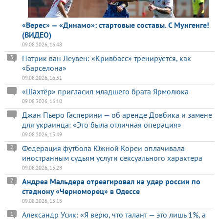
«Верес» — «Динамо»: стартовые составы. С Мунгенге!
(ВИДЕО)
09.08.2026, 16:48
Патрик ван Леувен: «Кривбасс» тренируется, как
3
«Барселона»
09.08.2026, 16:31
«Шахтёр» пригласил младшего брата Ярмолюка
09.08.2026, 16:10
Джан Пьеро Гасперини — об аренде Довбика и замене
для украинца: «Это была отличная операция»
09.08.2026, 15:49
Федерация футбола Южной Кореи оплачивала
2
иностранным судьям услуги сексуального характера
09.08.2026, 15:28
Андреа Мальдера отреагировал на удар россии по
2
стадиону «Черноморец» в Одессе
09.08.2026, 15:15
Александр Усик: «Я верю, что талант — это лишь 1%, а
1