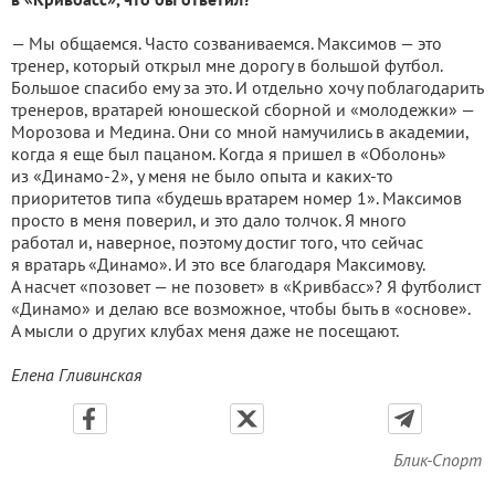
— Мы общаемся. Часто созваниваемся. Максимов — это
тренер, который открыл мне дорогу в большой футбол.
Большое спасибо ему за это. И отдельно хочу поблагодарить
тренеров, вратарей юношеской сборной и «молодежки» —
Морозова и Медина. Они со мной намучились в академии,
когда я еще был пацаном. Когда я пришел в «Оболонь»
из «Динамо-2», у меня не было опыта и каких-то
приоритетов типа «будешь вратарем номер 1». Максимов
просто в меня поверил, и это дало толчок. Я много
работал и, наверное, поэтому достиг того, что сейчас
я вратарь «Динамо». И это все благодаря Максимову.
А насчет «позовет — не позовет» в «Кривбасс»? Я футболист
«Динамо» и делаю все возможное, чтобы быть в «основе».
А мысли о других клубах меня даже не посещают.
Елена Гливинская
Блик-Спорт