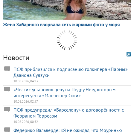
Новости
ПСЖ приблизился к подписанию голкипера «Пармы»
Дзайона Судзуки
10.08.2026, 04:23
«Челси» установил цену на Педру Нету, которым
интересуется «Манчестер Сити»
10.08.2026, 02:57
ПСЖ предупредил «Барселону» о договорённости с
Ферраном Торресом
10.08.2026, 00:32
Федерико Вальверде: «Я не ожидал, что Моуринью