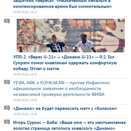
Защитник «Вереса»: «Назначенный пенальти в
компенсированное время был сомнительным»
10.08.2026, 14:52
5
УПЛ-2. «Верес U-21» — «Динамо U-21» — 0:2. Гол
Супряги помог киевлянам одержать комфортную
победу. Отчет о матче
10.08.2026, 14:31
УЕФА, АФК и КОНКАКАФ — против Инфантино:
2
официальное заявление о необходимости
независимой проверки деятельности ФИФА
10.08.2026, 14:10
«Динамо» не будет переносить матч с «Колосом»
2
10.08.2026, 13:49
Игорь Суркис — Бибе: «Ваше имя — это неотъемлемая
1
золотая страница летописи киевского «Динамо»