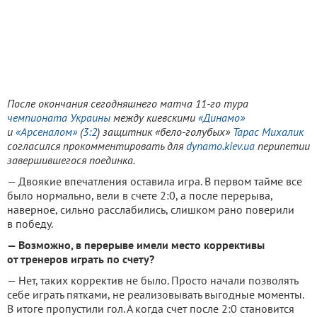
После окончания сегодняшнего матча 11-го тура
чемпионата Украины
между киевскими
«Динамо»
и
«Арсеналом»
(
3:2
) защитник «бело-голубых»
Тарас Михалик
согласился прокомментировать для
dynamo.kiev.ua
перипетии
завершившегося поединка.
— Двоякие впечатления оставила игра. В первом тайме все
было нормально, вели в счете 2:0, а после перерыва,
наверное, сильно расслабились, слишком рано поверили
в победу.
— Возможно, в перерыве имели место коррективы
от тренеров играть по счету?
— Нет, таких корректив не было. Просто начали позволять
себе играть пятками, не реализовывать выгодные моменты.
В итоге пропустили гол. А когда счет после 2:0 становится