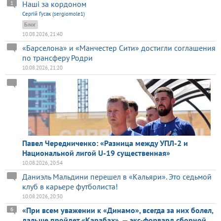
Наші за кордоном
1
Сергій Гусак (sergiomole1)
Блог
10.08.2026, 21:40
«Барселона» и «Манчестер Сити» достигли соглашения
по трансферу Родри
10.08.2026, 21:20
Павел Чередниченко: «Разница между УПЛ-2 и
Национальной лигой U-19 существенная»
10.08.2026, 20:54
Даниэль Мальдини перешел в «Кальяри». Это седьмой
клуб в карьере футболиста!
10.08.2026, 20:30
«При всем уважении к «Динамо», всегда за них болел,
6
дальше пройдет «Карабах», — экс-форвард сборной