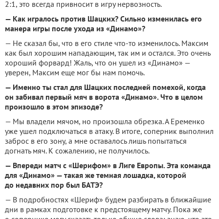
2:1, это всегда привносит в игру нервозность.
— Как игралось против Шацких? Сильно изменилась его
манера игры после ухода из «Динамо»?
— Не сказал бы, что в его стиле что-то изменилось. Максим
как был хорошим нападающим, так им и остался. Это очень
хороший форвард! Жаль, что он ушел из «Динамо» —
уверен, Максим еще мог бы нам помочь.
— Именно ты стал для Шацких последней помехой, когда
он забивал первый мяч в ворота «Динамо». Что в целом
произошло в этом эпизоде?
— Мы владели мячом, но произошла обрезка. А Еременко
уже ушел подключаться в атаку. В итоге, соперник выполнил
заброс в его зону, а мне оставалось лишь попытаться
догнать мяч. К сожалению, не получилось.
— Впереди матч с «Шерифом» в Лиге Европы. Эта команда
для «Динамо» — такая же темная лошадка, которой
до недавних пор был БАТЭ?
— В подробностях «Шериф» будем разбирать в ближайшие
дни в рамках подготовке к предстоящему матчу. Пока же