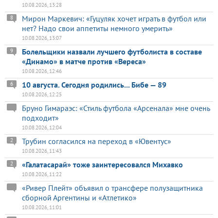
10.08.2026, 13:28
Мирон Маркевич: «Гуцуляк хочет играть в футбол или
8
нет? Надо свои аппетиты немного умерить»
10.08.2026, 13:07
Болельщики назвали лучшего футболиста в составе
9
«Динамо» в матче против «Вереса»
10.08.2026, 12:46
10 августа. Сегодня родились... Бибе — 89
6
10.08.2026, 12:25
Бруно Гимараэс: «Стиль футбола «Арсенала» мне очень
подходит»
10.08.2026, 12:04
Трубин согласился на переход в «Ювентус»
2
10.08.2026, 11:43
«Галатасарай» тоже заинтересовался Михавко
2
10.08.2026, 11:22
«Ривер Плейт» объявил о трансфере полузащитника
сборной Аргентины и «Атлетико»
10.08.2026, 11:01