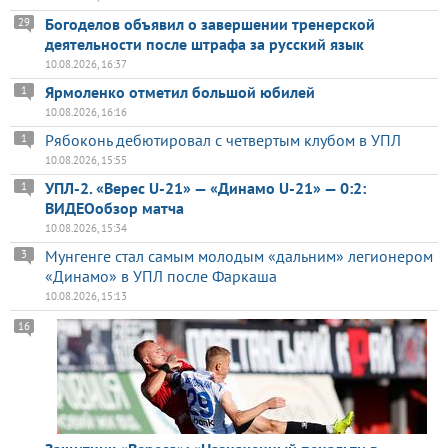
Богоделов объявил о завершении тренерской
29
деятельности после штрафа за русский язык
10.08.2026, 16:37
Ярмоленко отметил большой юбилей
1
10.08.2026, 16:16
Рябоконь дебютировал с четвертым клубом в УПЛ
1
10.08.2026, 15:55
УПЛ-2. «Верес U-21» — «Динамо U-21» — 0:2:
1
ВИДЕОобзор матча
10.08.2026, 15:34
Мунгенге стал самым молодым «дальним» легионером
3
«Динамо» в УПЛ после Фаркаша
10.08.2026, 15:13
16