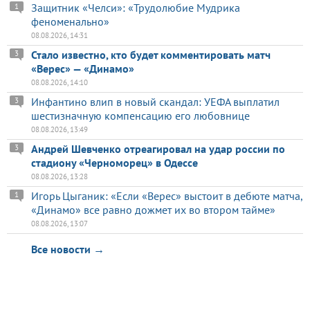
Защитник «Челси»: «Трудолюбие Мудрика
1
феноменально»
08.08.2026, 14:31
Стало известно, кто будет комментировать матч
3
«Верес» — «Динамо»
08.08.2026, 14:10
Инфантино влип в новый скандал: УЕФА выплатил
3
шестизначную компенсацию его любовнице
08.08.2026, 13:49
Андрей Шевченко отреагировал на удар россии по
3
стадиону «Черноморец» в Одессе
08.08.2026, 13:28
Игорь Цыганик: «Если «Верес» выстоит в дебюте матча,
1
«Динамо» все равно дожмет их во втором тайме»
08.08.2026, 13:07
Все новости →