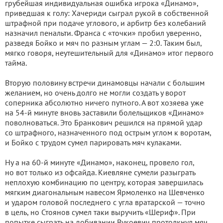
грубейшая индивидуальная ошибка игрока «Динамо»,
приведшая к голу: Хачериди сыграл рукой в собственной
штрафной при подаче углового, и арбитр без колебаний
назначил пенальти. Франса с «точки» пробил уверенно,
разведя Бойко и мяч по разным углам — 2:0. Таким был,
мягко говоря, неутешительный для «Динамо» итог первого
тайма.
Вторую половину встречи динамовцы начали с большим
желанием, но очень долго не могли создать у ворот
соперника абсолютно ничего путного. А вот хозяева уже
на 54-й минуте вновь заставили болельщиков «Динамо»
поволноваться. Это Бранкович решился на прямой удар
со штрафного, назначенного под острым углом к воротам,
и Бойко с трудом сумел парировать мяч кулаками.
Ну а на 60-й минуте «Динамо», наконец, провело гол,
но вот только из офсайда. Киевляне сумели разыграть
неплохую комбинацию по центру, которая завершилась
мягким диагональным навесом Ярмоленко на Шевченко
и ударом головой последнего с угла вратарской — точно
в цель, но Стоянов сумел таки выручить «Шериф». При
попытке сыграть на добивании Вукоевич протолкнул мяч