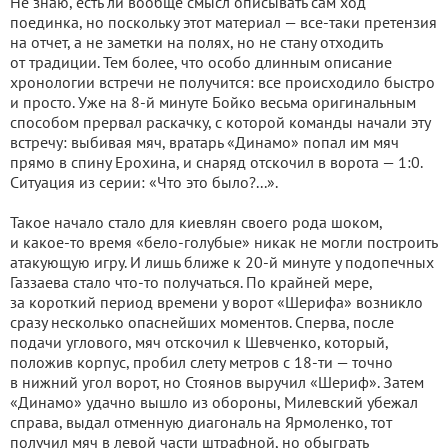
Не знаю, есть ли вообще смысл описывать сам ход
поединка, но поскольку этот материал — все-таки претензия
на отчет, а не заметки на полях, но не стану отходить
от традиции. Тем более, что особо длинным описание
хронологии встречи не получится: все происходило быстро
и просто. Уже на 8-й минуте Бойко весьма оригинальным
способом прервал раскачку, с которой команды начали эту
встречу: выбивая мяч, вратарь «Динамо» попал им мяч
прямо в спину Ерохина, и снаряд отскочил в ворота — 1:0.
Ситуация из серии: «Что это было?...».
Такое начало стало для киевлян своего рода шоком,
и какое-то время «бело-голубые» никак не могли построить
атакующую игру. И лишь ближе к 20-й минуте у подопечных
Газзаева стало что-то получаться. По крайней мере,
за короткий период времени у ворот «Шерифа» возникло
сразу несколько опаснейших моментов. Сперва, после
подачи углового, мяч отскочил к Шевченко, который,
положив корпус, пробил слету метров с 18-ти — точно
в нижний угол ворот, но Стоянов выручил «Шериф». Затем
«Динамо» удачно вышло из обороны, Милевский убежал
справа, выдал отменную диагональ на Ярмоленко, тот
получил мяч в левой части штрафной, но обыграть