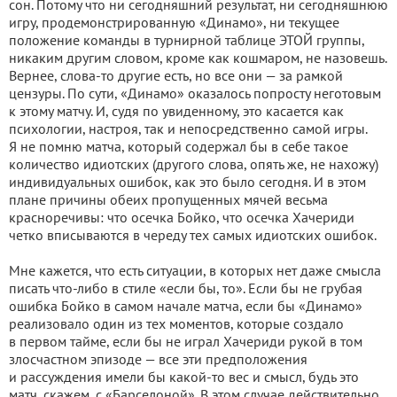
сон. Потому что ни сегодняшний результат, ни сегодняшнюю
игру, продемонстрированную «Динамо», ни текущее
положение команды в турнирной таблице ЭТОЙ группы,
никаким другим словом, кроме как кошмаром, не назовешь.
Вернее, слова-то другие есть, но все они — за рамкой
цензуры. По сути, «Динамо» оказалось попросту неготовым
к этому матчу. И, судя по увиденному, это касается как
психологии, настроя, так и непосредственно самой игры.
Я не помню матча, который содержал бы в себе такое
количество идиотских (другого слова, опять же, не нахожу)
индивидуальных ошибок, как это было сегодня. И в этом
плане причины обеих пропущенных мячей весьма
красноречивы: что осечка Бойко, что осечка Хачериди
четко вписываются в череду тех самых идиотских ошибок.
Мне кажется, что есть ситуации, в которых нет даже смысла
писать что-либо в стиле «если бы, то». Если бы не грубая
ошибка Бойко в самом начале матча, если бы «Динамо»
реализовало один из тех моментов, которые создало
в первом тайме, если бы не играл Хачериди рукой в том
злосчастном эпизоде — все эти предположения
и рассуждения имели бы какой-то вес и смысл, будь это
матч, скажем, с «Барселоной». В этом случае действительно