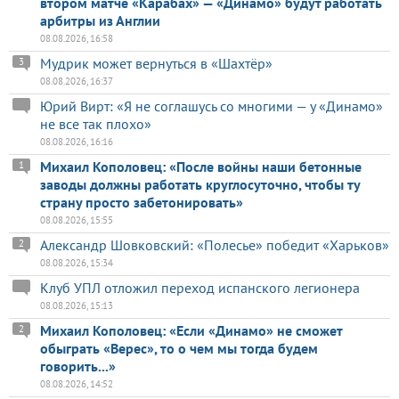
втором матче «Карабах» — «Динамо» будут работать
арбитры из Англии
08.08.2026, 16:58
Мудрик может вернуться в «Шахтёр»
3
08.08.2026, 16:37
Юрий Вирт: «Я не соглашусь со многими — у «Динамо»
не все так плохо»
08.08.2026, 16:16
Михаил Кополовец: «После войны наши бетонные
1
заводы должны работать круглосуточно, чтобы ту
страну просто забетонировать»
08.08.2026, 15:55
Александр Шовковский: «Полесье» победит «Харьков»
2
08.08.2026, 15:34
Клуб УПЛ отложил переход испанского легионера
08.08.2026, 15:13
Михаил Кополовец: «Если «Динамо» не сможет
2
обыграть «Верес», то о чем мы тогда будем
говорить...»
08.08.2026, 14:52