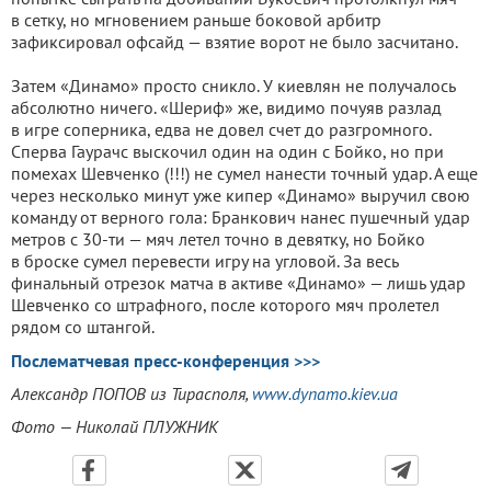
в сетку, но мгновением раньше боковой арбитр
зафиксировал офсайд — взятие ворот не было засчитано.
Затем «Динамо» просто сникло. У киевлян не получалось
абсолютно ничего. «Шериф» же, видимо почуяв разлад
в игре соперника, едва не довел счет до разгромного.
Сперва Гаурачс выскочил один на один с Бойко, но при
помехах Шевченко (!!!) не сумел нанести точный удар. А еще
через несколько минут уже кипер «Динамо» выручил свою
команду от верного гола: Бранкович нанес пушечный удар
метров с 30-ти — мяч летел точно в девятку, но Бойко
в броске сумел перевести игру на угловой. За весь
финальный отрезок матча в активе «Динамо» — лишь удар
Шевченко со штрафного, после которого мяч пролетел
рядом со штангой.
Послематчевая пресс-конференция >>>
Александр ПОПОВ из Тирасполя,
www.dynamo.kiev.ua
Фото — Николай ПЛУЖНИК