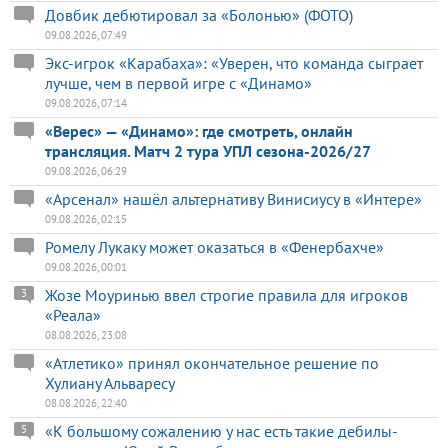
Довбик дебютировал за «Болонью» (ФОТО)
09.08.2026, 07:49
Экс-игрок «Карабаха»: «Уверен, что команда сыграет
лучше, чем в первой игре с «Динамо»
09.08.2026, 07:14
«Верес» — «Динамо»: где смотреть, онлайн
трансляция. Матч 2 тура УПЛ сезона-2026/27
09.08.2026, 06:29
«Арсенал» нашёл альтернативу Винисиусу в «Интере»
09.08.2026, 02:15
Ромелу Лукаку может оказаться в «Фенербахче»
09.08.2026, 00:01
Жозе Моуринью ввел строгие правила для игроков
3
«Реала»
08.08.2026, 23:08
«Атлетико» принял окончательное решение по
Хулиану Альваресу
08.08.2026, 22:40
«К большому сожалению у нас есть такие дебилы-
5