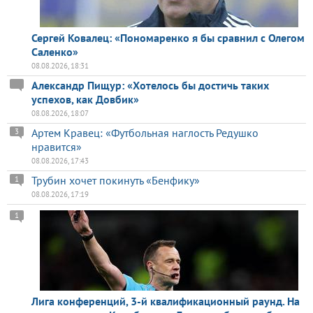
Сергей Ковалец: «Пономаренко я бы сравнил с Олегом
Саленко»
08.08.2026, 18:31
Александр Пищур: «Хотелось бы достичь таких
успехов, как Довбик»
08.08.2026, 18:07
Артем Кравец: «Футбольная наглость Редушко
3
нравится»
08.08.2026, 17:43
Трубин хочет покинуть «Бенфику»
1
08.08.2026, 17:19
1
Лига конференций, 3-й квалификационный раунд. На