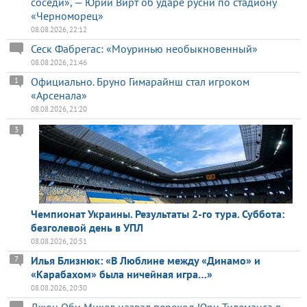
соседи», — Юрий Вирт об ударе русни по стадиону
«Черноморец»
08.08.2026, 22:12
Сеск Фабрегас: «Моуринью необыкновенный»
08.08.2026, 21:46
Официально. Бруно Гимарайнш стал игроком
1
«Арсенала»
08.08.2026, 21:20
3
Чемпионат Украины. Результаты 2-го тура. Суббота:
безголевой день в УПЛ
08.08.2026, 20:51
Илья Близнюк: «В Люблине между «Динамо» и
7
«Карабахом» была ничейная игра…»
08.08.2026, 20:30
Джон Оби Микел назвал переход Юри Тилеманса в