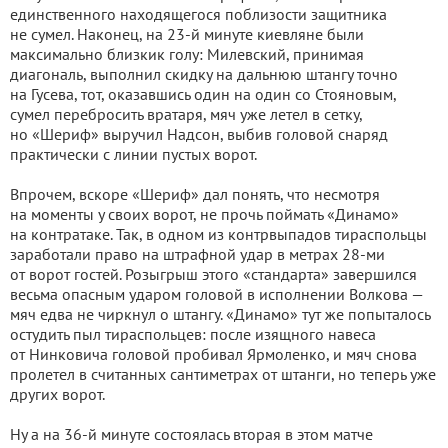
единственного находящегося поблизости защитника
не сумел. Наконец, на 23-й минуте киевляне были
максимально близкик голу: Милевский, принимая
диагональ, выполнил скидку на дальнюю штангу точно
на Гусева, тот, оказавшись один на один со Стояновым,
сумел перебросить вратаря, мяч уже летел в сетку,
но «Шериф» выручил Надсон, выбив головой снаряд
практически с линии пустых ворот.
Впрочем, вскоре «Шериф» дал понять, что несмотря
на моменты у своих ворот, не прочь поймать «Динамо»
на контратаке. Так, в одном из контрвыпадов тираспольцы
заработали право на штрафной удар в метрах 28-ми
от ворот гостей. Розыгрыш этого «стандарта» завершился
весьма опасным ударом головой в исполнении Волкова —
мяч едва не чиркнул о штангу. «Динамо» тут же попыталось
остудить пыл тираспольцев: после изящного навеса
от Нинковича головой пробивал Ярмоленко, и мяч снова
пролетел в считанных сантиметрах от штанги, но теперь уже
других ворот.
Ну а на 36-й минуте состоялась вторая в этом матче