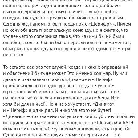
понятно, что речь идет о поединке с командой более
высокого уровня, и поэтому наличие глупых ошибок
и недостатка удачи в реализации может стать роковым.
Сегодня же, напомню, был поединок с «Шерифом». Ничем
не хочу обидеть тираспольскую команду, но я считаю, что
уровень этого соперника таков, что какими бы ни были
ошибки, сколько бы ни было нереализованных моментов,
обыгрывать команду такого уровня необходимо несмотря
ни на что.
То есть это как раз тот случай, когда никаких оправданий
и объяснений быть не может. Это именно кошмар. Ну или
давайте изначально ставить «Динамо» и «Шериф»
приблизительно на один уровень: тогда с чувством
и расстановкой можно начать попытки отыскать ответ
на вопрос, чего не хватило команде для победы. Или
хотя бы для ничьей. Но я не хочу ставить «Динамо»
и «Шериф» в один ряд. И никогда этого не будет!
«Динамо» — это знаменитый украинский клуб с величайшей
историей, и поражения от команд класса «Шерифа» и БАТЭ
можно считать лишь безусловным провалом, катастрофой.
Одно очко в матчах с двумя этими соперниками — это