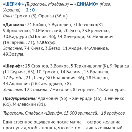
«ШЕРИФ»
(Тирасполь, Молдавия
)
—
«ДИНАМО»
(
Киев
,
Украина
)
—
2 : 0
Голы:
Ерохин (8), Франса (36 п.)
«Динамо»:
71.Бойко, 5.Вукоевич, 7.Шевченко(К),
9.Ярмоленко, 10.Милевский, 20.Гусев, 23.Еременко,
30.Каддури (6.Попов, 46), 34.Хачериди, 36.Нинкович
(19.Гармаш, 71), 37.Юссуф.
Запасные:
74.Кичак, 3.Бетао, 11.Андре, 44.Алмейда,
49.Зозуля.
«Шериф»
:
25.Стоянов, 3.Волков, 5.Тархнишвили(К), 9.Франса
(11.Гаурачс, 63), 10.Ерохин, 14.Балима, 15.Враньеш,
17.Руамба, 21.Дьеду (30.Бранкович, 46), 28.Надсон,
44.Адамович (26.Самарджич, 78).
Запасные:
12.Стажила, 7.Николич, 8.Георгиев, 16.Хачатуров.
Предупреждены:
Адамович (56) - Хачериди (36), Шевченко
(61), Милевский (81).
Тирасполь. Стадион «Шериф». 13 000 зрителей. +18 градусов.
Единственное ощущение после матча — острое желание
проснуться, чтобы понять, что все это — лишь кошмарный