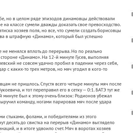
бе, но в целом ряде эпизодов динамовцы действовали
е на классе сумели дважды доказать свое превосходство.
атиска хозяев поля, но все, что сумели создать борисовцы
кова в штрафную «Динамо», который был успешно
е не менялся вплоть до перерыва. Но по реально
стороне «Динамо». На 12-й минуте Гусев, выполняя
евский не совсем удачно пробил в падении через себя,
р с каких-то трех метров, но мяч угодил в кого-то
вцам не пришлось. Спустя всего четыре минуты мяч после
оевича, и тот переправил его в сетку — 0:1. БАТЭ тут же
-й минуте был к этому очень близок: Родионов убежал
ыручил команду, ногами парировав мяч после удара
ми стыками, фолами, и победителями из этого
ут десять до свистка на перерыв «Динамо» выглядело
аций, и в итоге удвоило счет. Мяч в воротах хозяев