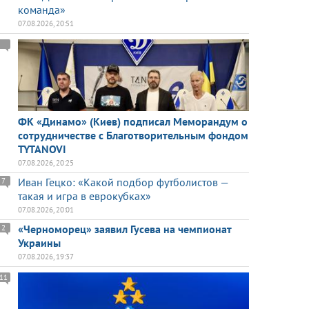
команда»
07.08.2026, 20:51
ФК «Динамо» (Киев) подписал Меморандум о
сотрудничестве с Благотворительным фондом
TYTANOVI
07.08.2026, 20:25
Иван Гецко: «Какой подбор футболистов —
7
такая и игра в еврокубках»
07.08.2026, 20:01
«Черноморец» заявил Гусева на чемпионат
2
Украины
07.08.2026, 19:37
11