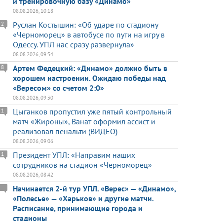
и тренировочную базу «Динамо»
08.08.2026, 10:18
Руслан Костышин: «Об ударе по стадиону
2
«Черноморец» в автобусе по пути на игру в
Одессу. УПЛ нас сразу развернула»
08.08.2026, 09:54
Артем Федецкий: «Динамо» должно быть в
8
хорошем настроении. Ожидаю победы над
«Вересом» со счетом 2:0»
08.08.2026, 09:30
Цыганков пропустил уже пятый контрольный
1
матч «Жироны», Ванат оформил ассист и
реализовал пенальти (ВИДЕО)
08.08.2026, 09:06
Президент УПЛ: «Направим наших
1
сотрудников на стадион «Черноморец»
08.08.2026, 08:42
Начинается 2-й тур УПЛ. «Верес» — «Динамо»,
«Полесье» — «Харьков» и другие матчи.
Расписание, принимающие города и
стадионы