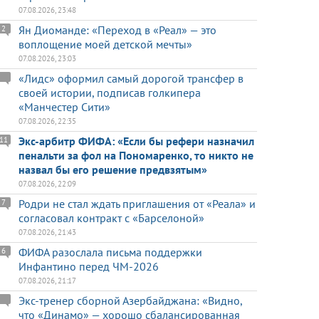
07.08.2026, 23:48
Ян Диоманде: «Переход в «Реал» — это
2
воплощение моей детской мечты»
07.08.2026, 23:03
«Лидс» оформил самый дорогой трансфер в
своей истории, подписав голкипера
«Манчестер Сити»
07.08.2026, 22:35
Экс-арбитр ФИФА: «Если бы рефери назначил
11
пенальти за фол на Пономаренко, то никто не
назвал бы его решение предвзятым»
07.08.2026, 22:09
Родри не стал ждать приглашения от «Реала» и
7
согласовал контракт с «Барселоной»
07.08.2026, 21:43
ФИФА разослала письма поддержки
6
Инфантино перед ЧМ-2026
07.08.2026, 21:17
Экс-тренер сборной Азербайджана: «Видно,
что «Динамо» — хорошо сбалансированная