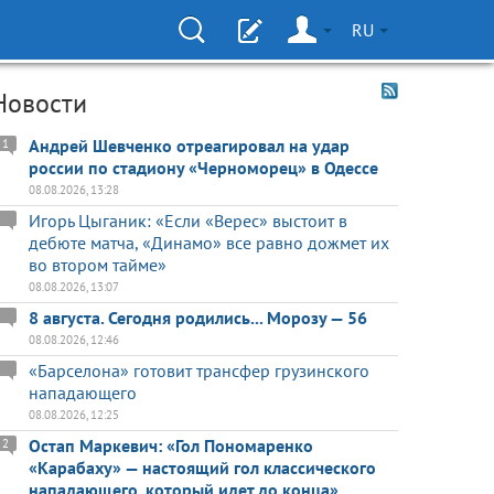
RU
Новости
Андрей Шевченко отреагировал на удар
1
россии по стадиону «Черноморец» в Одессе
08.08.2026, 13:28
Игорь Цыганик: «Если «Верес» выстоит в
дебюте матча, «Динамо» все равно дожмет их
во втором тайме»
08.08.2026, 13:07
8 августа. Сегодня родились... Морозу — 56
08.08.2026, 12:46
«Барселона» готовит трансфер грузинского
нападающего
08.08.2026, 12:25
Остап Маркевич: «Гол Пономаренко
2
«Карабаху» — настоящий гол классического
нападающего, который идет до конца»