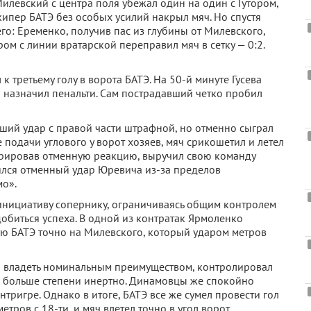
Милевский с центра поля убежал один на один с Гутором,
ипер БАТЭ без особых усилий накрыл мяч. Но спустя
го: Еременко, получив пас из глубины от Милевского,
м с линии вратарской переправил мяч в сетку — 0:2.
 третьему голу в ворота БАТЭ. На 50-й минуте Гусева
й назначил пенальти. Сам пострадавший четко пробил
йший удар с правой части штрафной, но отменно сыграл
 подачи углового у ворот хозяев, мяч срикошетил и летел
трировав отменную реакцию, выручил свою команду
тоялся отменный удар Юревича из-за пределов
мо».
 инициативу сопернику, ограничиваясь общим контролем
добиться успеха. В одной из контратак Ярмоленко
ю БАТЭ точно на Милевского, который ударом метров
л владеть номинальным преимуществом, контролировал
 в больше степени инертно. Динамовцы же спокойно
тригре. Однако в итоге, БАТЭ все же сумел провести гол
тров с 18-ти, и мяч влетел точно в угол ворот