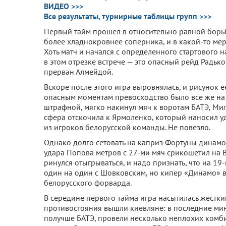
ВИДЕО >>>
Все результаты, турнирные таблицы групп >>>
Первый тайм прошел в относительно равной борь
более хладнокровнее соперника, и в какой-то мер
Хоть матч и начался с определенного стартового н
в этом отрезке встрече — это опасный рейд Радь
прерван Алмейдой.
Вскоре после этого игра выровнялась, и рисунок е
опасным моментам превосходство было все же на 
штрафной, мягко накинул мяч к воротам БАТЭ, Мил
сфера отскочила к Ярмоленко, который наносил уда
из игроков белорусской команды. Не повезло.
Однако долго сетовать на каприз Фортуны динамо
удара Попова метров с 27-ми мяч срикошетил на Вук
ринулся отыгрываться, и надо признать, что на 19
один на один с Шовковским, но кипер «Динамо» в
белорусского форварда.
В середине первого тайма игра насытилась жестки
противостояния вышли киевляне: в последние мин
получше БАТЭ, провели несколько неплохих комбин