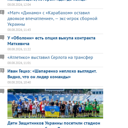
08.08.2026, 12:04
«Матч «Динамо» с «Карабахом» оставил
2
двоякое впечатление», — экс-игрок сборной
Украины
08.08.2026, 11:43
У «Оболони» есть опция выкупа контракта
Маткевича
08.08.2026, 11:22
«Атлетико» выставил Серлота на трансфер
08.08.2026, 11:01
Иван Гецко: «Шапаренко неплохо выглядит.
15
Видно, что он лидер команды»
08.08.2026, 10:40
Дети Защитников Украины посетили стадион