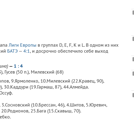
тапа
Лиги Европы
в группах D, E, F, K и L. В одном из них
кий
БАТЭ
—
4:1
, и досрочно обеспечило себе выход
аина
)
—
1 : 4
 Гусев (50 п.), Милевский (68)
опов, 9.Ярмоленко, 10.Милевский (22.Кравец, 90),
), 30.Каддури (19.Гармаш, 87), 44.Алмейда.
Юссуф.
, 3.Сосновский (10.Брессан, 46), 4.Шитов, 5.Юревич,
 20.Родионов, 25.Бага (15.Скавыш, 70).
ебко.