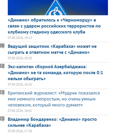
«Динамо» обратилось к «Черноморцу» в
связи с ударом российских террористов по
клубному стадиону одесского клуба
07.08.2026, 19:13
Ведущий защитник «Карабаха» может не
сыграть в ответном матче с «Динамо»
07.08.2026, 18:50
Экс-капитан сборной Азербайджана:
7
«Динамо» не та команда, которую после 0:1
нельзя обыграть»
07.08.2026, 18:26
Британский журналист: «Мудрик показался
8
мне немного непростым, но очень умным
человеком, который много думает»
07.08.2026, 18:02
Владимир Бондаренко: «Динамо» просто
5
сильнее «Карабаха»
07.08.2026, 17:38