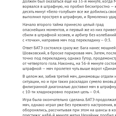
должен был оказаться еще на 33-й минуте, когда 
ворвался в штрафную, но пробил бесхитростно — к
десять минут «бело-голубые» все же добились свое
выполнил прострел в штрафную, и Ярмоленко ударо
Начало второго тайма принесло целый град
опаснейших моментов, и первый же из них привел к
сбили в штрафной хозяев, и арбитр без колебани
с «точки», направив мяч под перекладину — 0:3.
Ответ БАТЭ состоялся сразу же: Бага нанес мощне
Шовковский, в броске парировав мяч. Затем, после
точно под перекладину, однако Гутор, продемонс
от четвертого гола. Наконец, на 56-й минуте сос
штрафной — мяч пролетел чуть выше ворот «Дина
В целом же, забив третий мяч, динамовцы отдали
ситуации, но и при таких раскладах сумело вновь 
филигранной диагональю доставил мяч в штрафну
с 10-ти хладнокровно поразил цель — 0:4.
Игра была окончательно сделана. БАТЭ продолжа
мяч, однако играл уже без прежнего настроения,
оборонялись, рассчитывая при этом на шансы в кон
престижа: на84-й минуте матча Нехайчик пробил ме