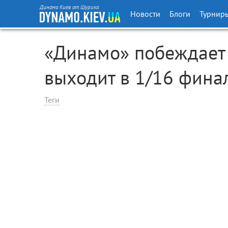
Динамо Киев от Шурика
Новости
Блоги
Турнир
«Динамо» побеждает 
выходит в 1/16 фина
Теги