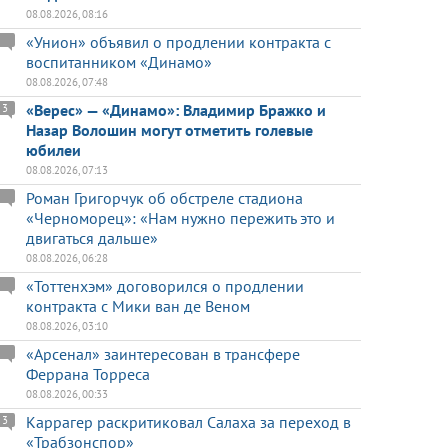
08.08.2026, 08:16
«Унион» объявил о продлении контракта с
воспитанником «Динамо»
08.08.2026, 07:48
«Верес» — «Динамо»: Владимир Бражко и
3
Назар Волошин могут отметить голевые
юбилеи
08.08.2026, 07:13
Роман Григорчук об обстреле стадиона
«Черноморец»: «Нам нужно пережить это и
двигаться дальше»
08.08.2026, 06:28
«Тоттенхэм» договорился о продлении
контракта с Мики ван де Веном
08.08.2026, 03:10
«Арсенал» заинтересован в трансфере
Феррана Торреса
08.08.2026, 00:33
Каррагер раскритиковал Салаха за переход в
3
«Трабзонспор»