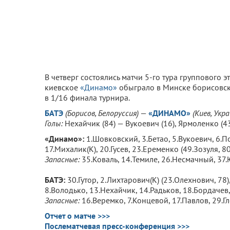
В четверг состоялись матчи 5-го тура группового э
киевское
«Динамо»
обыграло в Минске борисовс
в 1/16 финала турнира.
БАТЭ
(Борисов
, Белоруссия
)
—
«ДИНАМО»
(
Киев
, Укр
Голы:
Нехайчик (84) — Вукоевич (16), Ярмоленко (43),
«Динамо»:
1.Шовковский, 3.Бетао, 5.Вукоевич, 6.П
17.Михалик(К), 20.Гусев, 23.Еременко (49.Зозуля, 80
Запасные:
35.Коваль, 14.Темиле, 26.Несмачный, 37.
БАТЭ
:
30.Гутор, 2.Лихтарович(К) (23.Олехнович, 78)
8.Володько, 13.Нехайчик, 14.Радьков, 18.Бордачев,
Запасные:
16.Веремко, 7.Концевой, 17.Павлов, 29.Гл
Отчет о матче >>>
Послематчевая пресс-конференция >>>