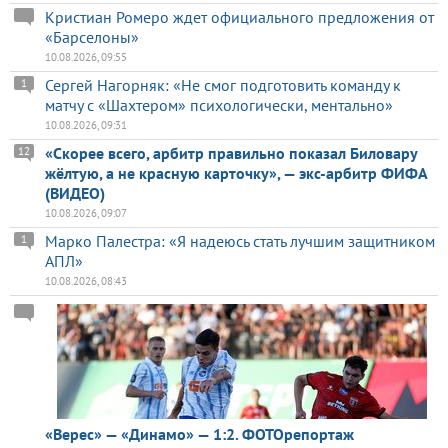
Кристиан Ромеро ждет официального предложения от
«Барселоны»
10.08.2026, 09:55
Сергей Нагорняк: «Не смог подготовить команду к
1
матчу с «Шахтером» психологически, ментально»
10.08.2026, 09:31
«Скорее всего, арбитр правильно показал Биловару
12
жёлтую, а не красную карточку», — экс-арбитр ФИФА
(ВИДЕО)
10.08.2026, 09:07
Марко Палестра: «Я надеюсь стать лучшим защитником
1
АПЛ»
10.08.2026, 08:43
«Верес» — «Динамо» — 1:2. ФОТОрепортаж