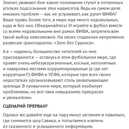
Значит, уважают. Кое-какое понимание стучит в потаенных
уголках подсознания этих надмозгов. Ведь на самом деле
никаких проблем — вас не устраивает, как рулит ФИФА?
Ваше право. Более того, в мире еще много недовольных,
куда ж без них. Объединяйтесь! И играйте в футбол вместе
со всеми недовольными вне рамок ФИФА, запретить вам
такой выбор невозможно. На своих стадионах непременно
развесьте транспаранты: «Зато без Суркиса».
А я — надеюсь, большинство читателей ко мне
присоединится — останусь в этом футбольном мире, где
правят очень небезукоризненные, косные, непонятные
и наверняка местами коррумпированные (а где нет
коррупции?!) ФИФА и УЕФА, которые при всех своих
недостатках организовывают столь захватывающее
зрелище. В привычном мире, который изобилует
проблемами, но все-таки невыразимо прекрасен
и увлекателен.
СЦЕНАРИЙ ПРЕРВАН?
Однако же давайте еще на пару минут заглянем в павильон,
где снимается шоу Савика, и попытаемся извлечь
из сказанного и услышанного информацию.