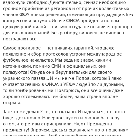
вздохнули свободно. Действительно, сейчас необходимо
срочное прибытие из регионов и от прочих коллективных
членов ФФУ новых решений, отменяющий предыдущие. Без
конгрессов и вотумов. Иначе ФИФА пройдется по нам
циркулярной пилой — письмо оттуда не оставляет простора
для иных толкований. Без разбору, виновен, не виновен —
пострадают все.
Самое противное — нет никаких гарантий, что даже
появление и сбор протоколов устроит международное
футбольное начальство. Мы ведь не знаем, какими
источниками, помимо СМИ и официальных, они
пользуются! Откуда они берут детальки для своего
украинского паззла... И мы не г-н Попов, который явно
считает засевших в ФИФА и УЕФА людей то ли дурными,
то ли зомбированными. Повторюсь, они все очень даже
хорошо отслеживают. Тем более, наша страна вполне
открыта.
Так что же делать? То, что сказано. И надеяться, что этого
будет достаточно. Наверное, нужен и звонок Блаттеру —
о том, что ретивых приструнили. Ну, от Президента —
президенту! Впрочем, здесь специалистам по отношениям
такого рода виднее. Чтоб не переборщить и не устроить