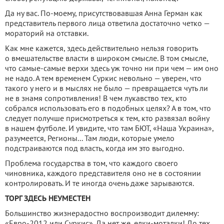
Да ну вас. По-моему, присутствовавшая Анна Герман как
представитель первого лица ответила достаточно четко —
мораторий на отставки.
Как мне кажется, здесь действительно нельзя говорить
о вмешательстве власти в широком смысле. В том смысле,
что самые-самые верхи здесь уж точно ни при чем — им оно
не надо. А тем временем Суркис невольно — уверен, что
такого у него и в мыслях не было — превращается чуть ли
не в знамя сопротивления! В чем лукавство тех, кто
собрался использовать его в подобных целях? А в том, что
следует получше присмотреться к тем, кто развязал войну
в нашем футболе. И увидите, что там БЮТ, «Наша Украина»,
разумеется, Регионы... Там люди, которые умело
подстраиваются под власть, когда им это выгодно.
Проблема государства в том, что каждого своего
чиновника, каждого представителя оно не в состоянии
контролировать. И те иногда очень даже зарываются.
ТОРГ ЗДЕСЬ НЕУМЕСТЕН
Большинство жизнерадостно воспроизводит дилемму:
«Евро-2012 или Суркис». Да нет же, елки-моталки! До тех