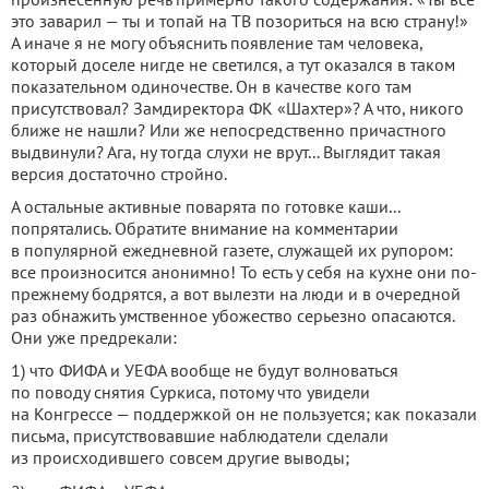
это заварил — ты и топай на ТВ позориться на всю страну!»
А иначе я не могу объяснить появление там человека,
который доселе нигде не светился, а тут оказался в таком
показательном одиночестве. Он в качестве кого там
присутствовал? Замдиректора ФК «Шахтер»? А что, никого
ближе не нашли? Или же непосредственно причастного
выдвинули? Ага, ну тогда слухи не врут... Выглядит такая
версия достаточно стройно.
А остальные активные поварята по готовке каши...
попрятались. Обратите внимание на комментарии
в популярной ежедневной газете, служащей их рупором:
все произносится анонимно! То есть у себя на кухне они по-
прежнему бодрятся, а вот вылезти на люди и в очередной
раз обнажить умственное убожество серьезно опасаются.
Они уже предрекали:
1) что ФИФА и УЕФА вообще не будут волноваться
по поводу снятия Суркиса, потому что увидели
на Конгрессе — поддержкой он не пользуется; как показали
письма, присутствовавшие наблюдатели сделали
из происходившего совсем другие выводы;