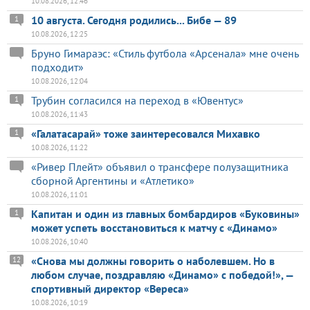
10.08.2026, 12:46
10 августа. Сегодня родились... Бибе — 89
1
10.08.2026, 12:25
Бруно Гимараэс: «Стиль футбола «Арсенала» мне очень
подходит»
10.08.2026, 12:04
Трубин согласился на переход в «Ювентус»
1
10.08.2026, 11:43
«Галатасарай» тоже заинтересовался Михавко
1
10.08.2026, 11:22
«Ривер Плейт» объявил о трансфере полузащитника
сборной Аргентины и «Атлетико»
10.08.2026, 11:01
Капитан и один из главных бомбардиров «Буковины»
1
может успеть восстановиться к матчу с «Динамо»
10.08.2026, 10:40
«Снова мы должны говорить о наболевшем. Но в
12
любом случае, поздравляю «Динамо» с победой!», —
спортивный директор «Вереса»
10.08.2026, 10:19