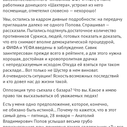
работника донецкого «Шахтера», устроил из него
посмешище, отметелил словесно — нехорошо!
Увы, остались за кадром дивные подробности: на передачу
приглашали далеко не одного Попова. Спрашивал —
рассказали. Пытались подтянуть достаточное количество
противников Суркиса, людей, готовых показать и доказать,
что его снимают вполне демократической процедурой,
а ФИФА и УЕФА введены в заблуждение. Савик
заинтересован прежде всего в рейтинге, а для этого нужна
хорошая, достойная и кровопролитная драчка
с непредсказуемым исходом. Откуда ей взяться при таком
раскладе... Вот только не Шустер в нем виноват.
А очевидность ситуации! Ясность возможных последствий
и кто довел нас до жизни такой.
Оппозиция тупо съехала с базара? Что вы. Какое я имею
право так высказываться об уважаемых людях!
Есть у меня одно предположение, которое, конечно,
не обязано быть истиной... Почему-то кажется, что в этот
самый день — пятница, 28 января — Анатолий
Владимирович Попов услышал весьма грубо
произнесенную речь примерно такого содержания: «Ты все