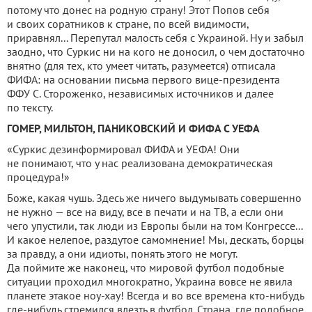
потому что донес на родную страну! Этот Попов себя
и своих соратников к стране, по всей видимости,
приравнял... Перепутал малость себя с Украиной. Ну и забыл
заодно, что Суркис ни на кого не доносил, о чем достаточно
внятно (для тех, кто умеет читать, разумеется) отписала
ФИФА: на основании письма первого вице-президента
ФФУ С. Стороженко, независимых источников и далее
по тексту.
ГОМЕР, МИЛЬТОН, ПАНИКОВСКИЙ И ФИФА С УЕФА
«Суркис дезинформировал ФИФА и УЕФА! Они
не понимают, что у нас реализована демократическая
процедура!»
Боже, какая чушь. Здесь же ничего выдумывать совершенно
не нужно — все на виду, все в печати и на ТВ, а если они
чего упустили, так люди из Европы были на том Конгрессе...
И какое нелепое, раздутое самомнение! Мы, дескать, борцы
за правду, а они идиоты, понять этого не могут.
Да поймите же наконец, что мировой футбол подобные
ситуации проходил многократно, Украина вовсе не явила
планете этакое ноу-хау! Всегда и во все времена кто-нибудь
где-нибудь стремился влезть в футбол. Страна, где подобное