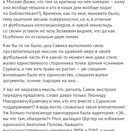
в Москве (Боже, что там за кретины на нее наехали — кому
она вообще мешала и кто в наши дни вообще ходит
по библиотекам?!). Времени, как по мне, маловато было,
тему зацепили весьма поверхностно, но я, в отличие
от футбольных оппозиционеров, в чужой монастырь
со своим уставом не лезу. Хозяевам виднее, что да как.
Особенно по остальным двум темам.
Как бы то ни было, шоу Савика выполнило свою
просветительскую миссию по крайней мере в своей
футбольной части. И в какой-то момент мне даже стало
жалко единственного сторонника точки зрения «снимаем
Суркиса, а там хоть трава не расти» — уж слишком
вопиющим было его одиночество, слишком жалки
аргументы, точнее, пародия на них...
У вас не закралась мысль, что, дескать, Савик выстроил
передачу предвзято, слово давал только Леониду
Макаровичу Кравчуку и тем, кто его вместе с Суркисом
поддерживает? А ведь могло сложиться такое впечатление!
Уж больно потрясающе единодушна была аудитория: «Эй,
вы что там, обалдели?» Мол, вытащил Шустер на избиение
одинокого Анатолия Попова, бывшего
высокопоставленного чиновника ФФУ и ПФЛ, а ныне