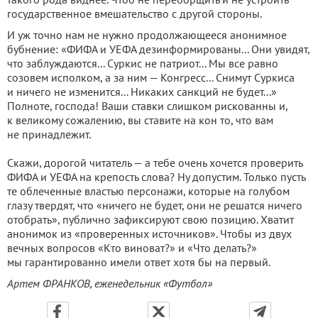
государственное вмешательство с другой стороны.
И уж точно нам не нужно продолжающееся анонимное
бубнение: «ФИФА и УЕФА дезинформированы... Они увидят,
что заблуждаются... Суркис не патриот... Мы все равно
созовем исполком, а за ним — Конгресс... Снимут Суркиса
и ничего не изменится... Никаких санкций не будет...»
Полноте, господа! Ваши ставки слишком рискованны и,
к великому сожалению, вы ставите на кон то, что вам
не принадлежит.
Скажи, дорогой читатель — а тебе очень хочется проверить
ФИФА и УЕФА на крепость слова? Ну допустим. Только пусть
те облеченные властью персонажи, которые на голубом
глазу твердят, что «ничего не будет, они не решатся ничего
отобрать», публично зафиксируют свою позицию. Хватит
анонимок из «проверенных источников». Чтобы из двух
вечных вопросов «Кто виноват?» и «Что делать?»
мы гарантированно имели ответ хотя бы на первый.
Артем ФРАНКОВ, еженедельник «Футбол»