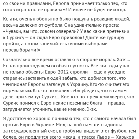
со своими правилами, Европа принимает только тех, кто
готов играть по ее правилам! И иначе не будет никогда.
Кстати, очень любопытно было пощупать реакцию людей,
весьма далеких от футбола. Она удивительно проста:
«Чуваки, вы что, совсем озверели? У вас какие претензии
к Суркису — он сюда Евро приволок! Дайте же турниру
пройти, а потом занимайтесь своими выборами-
перевыборами!»
Сознательно все время оставляю в стороне мораль. Хотя...
Есть в происходящем особая гнусность. Все эти годы у нас
не только объекты Евро-2012 строили — еще и усердно
старались заставить людей забыть, кто добился того, что
чемпионат Европы заглянул в Украину. Кто-то считает это
нормальным. Кто-то позволил себя убедить, что в самом
деле, при чем тут Суркис... Кое-кто по-прежнему уверен, что
Суркис поимел с Евро некие неземные блага — правда,
затрудняется уточнить, какие именно. Э-эх.
Я достаточно хорошо понимаю тех, кто с самого начала был
против Евро в Украине. Мол, на кой нам эти стадионы
за государственный счет, в гробу мы видели этот футбол, тем
более, он продлится всего месяц, и трасса Львов — Харьков