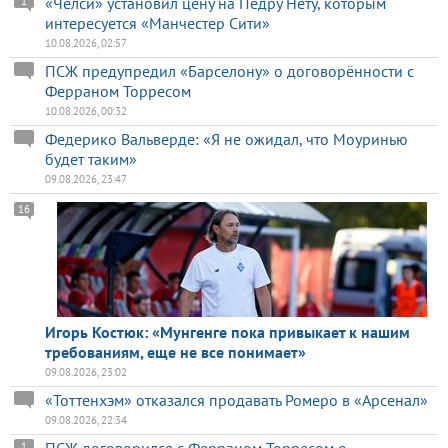
«Челси» установил цену на Педру Нету, которым
1
интересуется «Манчестер Сити»
10.08.2026, 02:57
ПСЖ предупредил «Барселону» о договорённости с
Ферраном Торресом
10.08.2026, 00:32
Федерико Вальверде: «Я не ожидал, что Моуринью
будет таким»
09.08.2026, 23:47
16
Игорь Костюк: «Мунгенге пока привыкает к нашим
требованиям, еще не все понимает»
09.08.2026, 23:02
«Тоттенхэм» отказался продавать Ромеро в «Арсенал»
09.08.2026, 22:34
ПСЖ договорился с Ферраном Торресом о
1