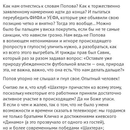
Как нам отнестись к словам Попова? Как к торжественно
заявленному намерению идти до конца? И пытаться
переубедить ФИФА и УЕФА, которые уже объявили свою
позицию четко и внятно? Тогда это вообще... Можно
было бы пальцем у виска покрутить, если бы не те самые
санкции, что нависли грозно. Нам ведь не Попова
в вопиющем непонимании и игноре происходящего
(попросту в глупости) уличить нужно, а разобраться, как
из всего этого выгребать. И трижды прав был Савик,
который раз за разом задавал вопрос: «Оставьте уже
природу убежденности футбольной власти — она, природа
эта, не важна, важно, что она есть. Что нам делать дальше?»
Попов упорно не слышал и гнул свое. Опытный человек!
Считаю ли я, что клуб «Шахтер» причастен ко всему этому,
поскольку некоторые его работники приняли достаточно
активное участие в происходящем? Да ни Боже упаси.
Я если о чем и жалею, так о том, что не было у меня
возможности и времени сказать в телевизоре: мы гордимся
не только братьями Кличко и достижениями киевского
«Динамо» (а это прозвучало от одного из гостей),
но и более современными победами «Шахтера»;