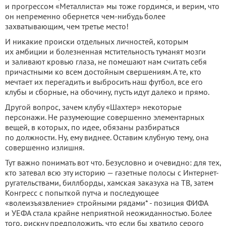
и прогрессом «Металлиста» мы тоже гордимся, и верим, что
он непременно обернется чем-нибудь более
захватывающим, чем третье место!
И никакие происки отдельных личностей, которым
их амбиции и болезненная мстительность туманят мозги
и заливают кровью глаза, не помешают нам считать себя
причастными ко всем достойным свершениям. А те, кто
мечтает их перегадить и выбросить наш футбол, все его
клубы и сборные, на обочину, пусть идут далеко и прямо.
Другой вопрос, зачем клубу «Шахтер» некоторые
персонажи. Не разумеющие совершенно элементарных
вещей, в которых, по идее, обязаны разбираться
по должности. Ну, ему виднее. Оставим клубную тему, она
совершенно излишня.
Тут важно понимать вот что. Безусловно и очевидно: для тех,
кто затевал всю эту историю — газетные полосы с Интернет-
ругательствами, биллборды, хамская заказуха на ТВ, затем
Конгресс с попыткой путча и последующее
«волеизъязвление» стройными рядами* - позиция ФИФА
и УЕФА стала крайне неприятной неожиданностью. Более
того, рискну предположить, что если бы хватило серого