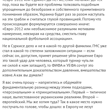
пор, пока вы будете все проблемы толковать подобным
упрощенным до безобразия и собственного примитивного
понимания образом, Украина будет раз за разом наступать
на эти грабли и считаться глухой провинцией. Потому что
происходящее формулируется совершенно иначе:
«Евро-2012 или необъяснимое разумными мотивами
намерение, невзирая на средства, сместить главу
национальной футбольной ассоциации».
Не в Суркисе дело и не в какой-то другой фамилии. ГМС уже
стал в какой-то степени заложником ситуации — если
сейчас он, допустим, примет решение уйти (лишение Евро
это такой удар для человека, который турнир чуть ли
не силой к нам затащил!), то ФИФА и УЕФА сочтут это
дополнительным доказательством давления, вмешательства
извне. А как вы думали?
Я вас очень прошу — напрягитесь и обдумайте
фундаментальную разницу между этими подходами,
«персональным» и «принципиальным». Первый — типичное
наше, выпестованное украинскими реалиями. Второй —
европейский. Мы же хотим туда? Так в какое место нужно
постучать по голове, чтобы дошло: в Европу не лезут