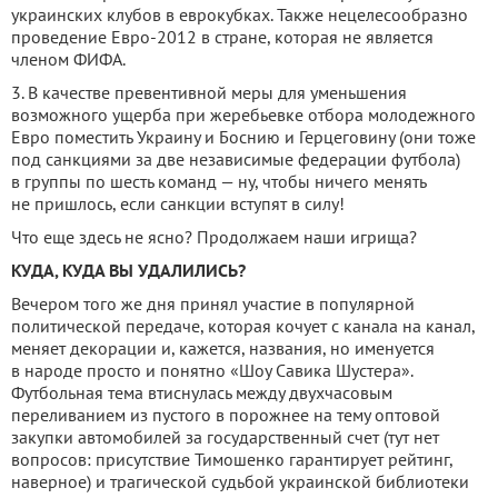
украинских клубов в еврокубках. Также нецелесообразно
проведение Евро-2012 в стране, которая не является
членом ФИФА.
3. В качестве превентивной меры для уменьшения
возможного ущерба при жеребьевке отбора молодежного
Евро поместить Украину и Боснию и Герцеговину (они тоже
под санкциями за две независимые федерации футбола)
в группы по шесть команд — ну, чтобы ничего менять
не пришлось, если санкции вступят в силу!
Что еще здесь не ясно? Продолжаем наши игрища?
КУДА, КУДА ВЫ УДАЛИЛИСЬ?
Вечером того же дня принял участие в популярной
политической передаче, которая кочует с канала на канал,
меняет декорации и, кажется, названия, но именуется
в народе просто и понятно «Шоу Савика Шустера».
Футбольная тема втиснулась между двухчасовым
переливанием из пустого в порожнее на тему оптовой
закупки автомобилей за государственный счет (тут нет
вопросов: присутствие Тимошенко гарантирует рейтинг,
наверное) и трагической судьбой украинской библиотеки