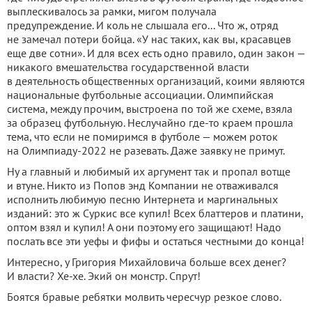
выплескивалось за рамки, мигом получала
предупреждение. И коль не слышала его... Что ж, отряд
не замечал потери бойца. «У нас таких, как вы, красавцев
еще две сотни». И для всех есть одно правило, один закон —
никакого вмешательства государственной власти
в деятельность общественных организаций, коими являются
национальные футбольные ассоциации. Олимпийская
система, между прочим, выстроена по той же схеме, взяла
за образец футбольную. Неслучайно где-то краем прошла
тема, что если не помиримся в футболе — можем роток
на Олимпиаду-2022 не разевать. Даже заявку не примут.
Ну а главный и любимый их аргумент так и пропал вотще
и втуне. Никто из Попов энд Компании не отваживался
исполнить любимую песню Интернета и маргинальных
изданий: это ж Суркис все купил! Всех блаттеров и платини,
оптом взял и купил! А они поэтому его защищают! Надо
послать все эти уефы и фифы и остаться честными до конца!
Интересно, у Григория Михайловича больше всех денег?
И власти? Хе-хе. Экий он монстр. Спрут!
Боятся бравые ребятки молвить чересчур резкое слово.