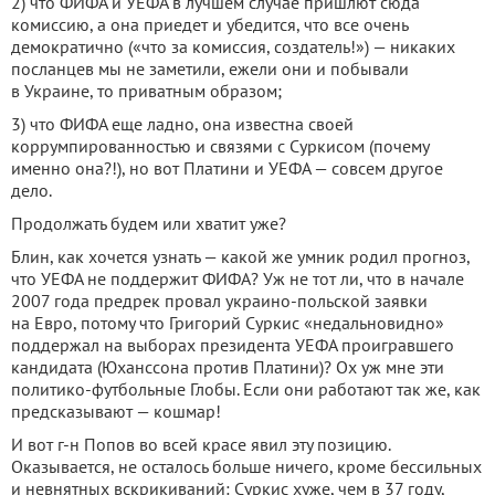
2) что ФИФА и УЕФА в лучшем случае пришлют сюда
комиссию, а она приедет и убедится, что все очень
демократично («что за комиссия, создатель!») — никаких
посланцев мы не заметили, ежели они и побывали
в Украине, то приватным образом;
3) что ФИФА еще ладно, она известна своей
коррумпированностью и связями с Суркисом (почему
именно она?!), но вот Платини и УЕФА — совсем другое
дело.
Продолжать будем или хватит уже?
Блин, как хочется узнать — какой же умник родил прогноз,
что УЕФА не поддержит ФИФА? Уж не тот ли, что в начале
2007 года предрек провал украино-польской заявки
на Евро, потому что Григорий Суркис «недальновидно»
поддержал на выборах президента УЕФА проигравшего
кандидата (Юханссона против Платини)? Ох уж мне эти
политико-футбольные Глобы. Если они работают так же, как
предсказывают — кошмар!
И вот г-н Попов во всей красе явил эту позицию.
Оказывается, не осталось больше ничего, кроме бессильных
и невнятных вскрикиваний: Суркис хуже, чем в 37 году,