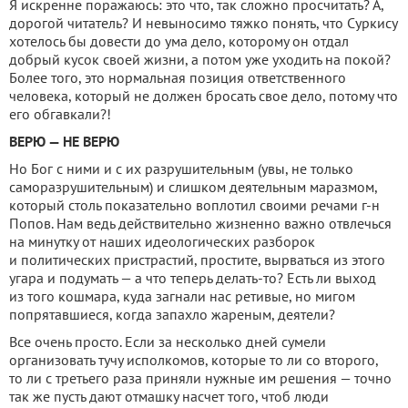
Я искренне поражаюсь: это что, так сложно просчитать? А,
дорогой читатель? И невыносимо тяжко понять, что Суркису
хотелось бы довести до ума дело, которому он отдал
добрый кусок своей жизни, а потом уже уходить на покой?
Более того, это нормальная позиция ответственного
человека, который не должен бросать свое дело, потому что
его обгавкали?!
ВЕРЮ — НЕ ВЕРЮ
Но Бог с ними и с их разрушительным (увы, не только
саморазрушительным) и слишком деятельным маразмом,
который столь показательно воплотил своими речами г-н
Попов. Нам ведь действительно жизненно важно отвлечься
на минутку от наших идеологических разборок
и политических пристрастий, простите, вырваться из этого
угара и подумать — а что теперь делать-то? Есть ли выход
из того кошмара, куда загнали нас ретивые, но мигом
попрятавшиеся, когда запахло жареным, деятели?
Все очень просто. Если за несколько дней сумели
организовать тучу исполкомов, которые то ли со второго,
то ли с третьего раза приняли нужные им решения — точно
так же пусть дают отмашку насчет того, чтоб люди