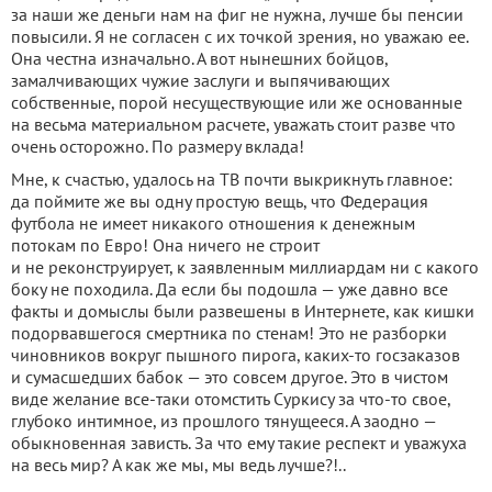
за наши же деньги нам на фиг не нужна, лучше бы пенсии
повысили. Я не согласен с их точкой зрения, но уважаю ее.
Она честна изначально. А вот нынешних бойцов,
замалчивающих чужие заслуги и выпячивающих
собственные, порой несуществующие или же основанные
на весьма материальном расчете, уважать стоит разве что
очень осторожно. По размеру вклада!
Мне, к счастью, удалось на ТВ почти выкрикнуть главное:
да поймите же вы одну простую вещь, что Федерация
футбола не имеет никакого отношения к денежным
потокам по Евро! Она ничего не строит
и не реконструирует, к заявленным миллиардам ни с какого
боку не походила. Да если бы подошла — уже давно все
факты и домыслы были развешены в Интернете, как кишки
подорвавшегося смертника по стенам! Это не разборки
чиновников вокруг пышного пирога, каких-то госзаказов
и сумасшедших бабок — это совсем другое. Это в чистом
виде желание все-таки отомстить Суркису за что-то свое,
глубоко интимное, из прошлого тянущееся. А заодно —
обыкновенная зависть. За что ему такие респект и уважуха
на весь мир? А как же мы, мы ведь лучше?!..