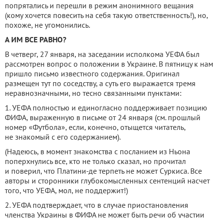
попрятались и перешли в режим анонимного вещания
(кому хочется повесить на себя такую ответственность!), но,
похоже, не угомонились.
А ИМ ВСЕ РАВНО?
В четверг, 27 января, на заседании исполкома УЕФА был
рассмотрен вопрос о положении в Украине. В пятницу к нам
пришло письмо известного содержания. Оригинал
размещен тут по соседству, а суть его выражается тремя
неравнозначными, но тесно связанными пунктами:
1. УЕФА полностью и единогласно поддерживает позицию
ФИФА, выраженную в письме от 24 января (см. прошлый
номер «Футбола», если, конечно, отыщется читатель,
не знакомый с его содержанием).
(Надеюсь, в момент знакомства с посланием из Ньона
поперхнулись все, кто не только сказал, но прочитал
и поверил, что Платини-де терпеть не может Суркиса. Все
авторы и сторонники глубокомысленных сентенций насчет
того, что УЕФА, мол, не поддержит!)
2. УЕФА подтверждает, что в случае приостановления
членства Украины в ФИФА не может быть речи об участии