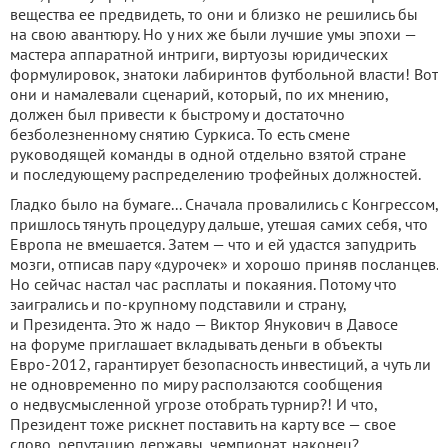
вещества ее предвидеть, то они и близко не решились бы
на свою авантюру. Но у них же были лучшие умы эпохи —
мастера аппаратной интриги, виртуозы юридических
формулировок, знатоки лабиринтов футбольной власти! Вот
они и намалевали сценарий, который, по их мнению,
должен был привести к быстрому и достаточно
безболезненному снятию Суркиса. То есть смене
руководящей команды в одной отдельно взятой стране
и последующему распределению трофейных должностей.
Гладко было на бумаге... Сначала провалились с Конгрессом,
пришлось тянуть процедуру дальше, утешая самих себя, что
Европа не вмешается. Затем — что и ей удастся запудрить
мозги, отписав пару «дурочек» и хорошо приняв посланцев.
Но сейчас настал час расплаты и покаяния. Потому что
заигрались и по-крупному подставили и страну,
и Президента. Это ж надо — Виктор Янукович в Давосе
на форуме приглашает вкладывать деньги в объекты
Евро-2012, гарантирует безопасность инвестиций, а чуть ли
не одновременно по миру расползаются сообщения
о недвусмысленной угрозе отобрать турнир?! И что,
Президент тоже рискнет поставить на карту все — свое
слово, репутацию державы, чемпионат, наконец?