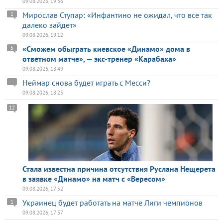
09.08.2026, 19:36
Мирослав Ступар: «Инфантино не ожидал, что все так
1
далеко зайдет»
09.08.2026, 19:12
«Сможем обыграть киевское «Динамо» дома в
5
ответном матче», — экс-тренер «Карабаха»
09.08.2026, 18:49
Неймар снова будет играть с Месси?
09.08.2026, 18:25
12
Стала известна причина отсутствия Руслана Нещерета
в заявке «Динамо» на матч с «Вересом»
09.08.2026, 17:52
Украинец будет работать на матче Лиги чемпионов
1
09.08.2026, 17:37