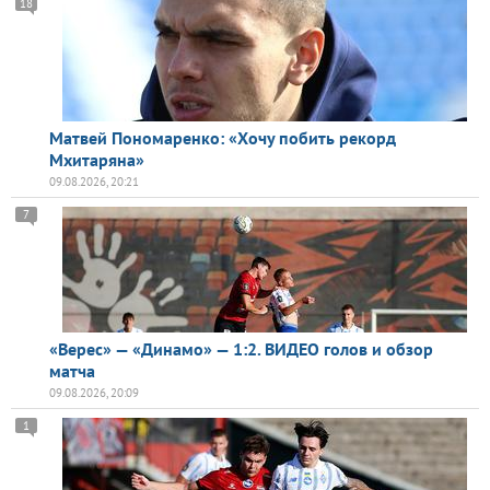
18
Матвей Пономаренко: «Хочу побить рекорд
Мхитаряна»
09.08.2026, 20:21
7
«Верес» — «Динамо» — 1:2. ВИДЕО голов и обзор
матча
09.08.2026, 20:09
1