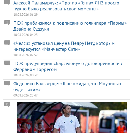
Алексей Паламарчук: «Против «Гента» ЛНЗ просто
нужно было реализовать свои моменты»
10.08.2026, 06:29
ПСЖ приблизился к подписанию голкипера «Пармы»
1
Дзайона Судзуки
10.08.2026, 04:23
«Челси» установил цену на Педру Нету, которым
интересуется «Манчестер Сити»
10.08.2026, 02:57
ПСЖ предупредил «Барселону» о договорённости с
Ферраном Торресом
10.08.2026, 00:32
Федерико Вальверде: «Я не ожидал, что Моуринью
будет таким»
09.08.2026, 23:47
11