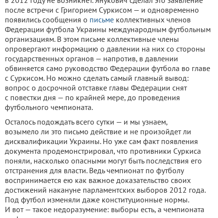
в 2012 году не возникнет. Янукович сделал это заявление
после встречи с Григорием Суркисом — и одновременно
появились сообщения о
письме
коллективных членов
Федерации футбола Украины международным футбольным
организациям. В этом письме коллективные члены
опровергают информацию о давлении на них со стороны
государственных органов — напротив, в давлении
обвиняется само руководство Федерации футбола во главе
с Суркисом. Но можно сделать самый главный вывод:
вопрос о досрочной отставке главы Федерации снят
с повестки дня — по крайней мере, до проведения
футбольного чемпионата.
Осталось подождать всего сутки — и мы узнаем,
возымело ли это письмо действие и не произойдет ли
дисквалификации Украины. Но уже сам факт появления
документа продемонстрировал, что противники Суркиса
поняли, насколько опасными могут быть последствия его
отстранения для власти. Ведь чемпионат по футболу
воспринимается ею как важное доказательство своих
достижений накануне парламентских выборов 2012 года.
Под футбол изменяли даже конституционные нормы.
И вот — такое недоразумение: выборы есть, а чемпионата