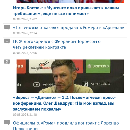
Игорь Костюк: «Мунгенге пока привыкает к нашим
требованиям, еще не все понимает»
09.08.2026, 23:02
«Тоттенхэм» отказался продавать Ромеро в «Арсенал»
09.08.2026, 22:34
ПСЖ договорился с Ферраном Торресом о
1
четырехлетнем контракте
09.08.2026, 22:06
3
«Верес» — «Динамо» — 1:2. Послематчевая пресс-
конференция. Олег Шандрук: «На мой взгляд, мы
заслуживаем похвалы»
09.08.2026, 21:40
Официально. «Рома» продлила контракт с Лоренцо
Пеллегрини