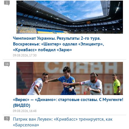
1
Чемпионат Украины. Результаты 2-го тура.
Воскресенье: «Шахтер» одолел «Эпицентр»,
«Кривбасс» победил «Зарю»
09.08.2026, 17:30
16
«Верес» — «Динамо»: стартовые составы. С Мунгенге!
(ВИДЕО)
09.08.2026, 16:48
Патрик ван Леувен: «Кривбасс» тренируется, как
3
«Барселона»