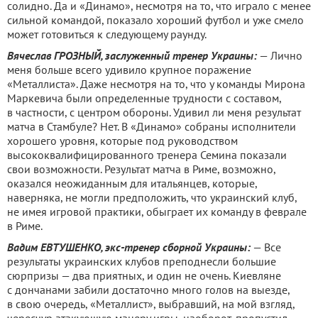
солидно. Да и «Динамо», несмотря на то, что играло с менее
сильной командой, показало хороший футбол и уже смело
может готовиться к следующему раунду.
Вячеслав ГРОЗНЫЙ, заслуженный тренер Украины:
— Лично
меня больше всего удивило крупное поражение
«Металлиста». Даже несмотря на то, что у команды Мирона
Маркевича были определенные трудности с составом,
в частности, с центром обороны. Удивил ли меня результат
матча в Стамбуле? Нет. В «Динамо» собраны исполнители
хорошего уровня, которые под руководством
высококвалифицированного тренера Семина показали
свои возможности. Результат матча в Риме, возможно,
оказался неожиданным для итальянцев, которые,
наверняка, не могли предположить, что украинский клуб,
не имея игровой практики, обыграет их команду в феврале
в Риме.
Вадим ЕВТУШЕНКО, экс-тренер сборной Украины:
— Все
результаты украинских клубов преподнесли большие
сюрпризы — два приятных, и один не очень. Киевляне
с дончанами забили достаточно много голов на выезде,
в свою очередь, «Металлист», выбравший, на мой взгляд,