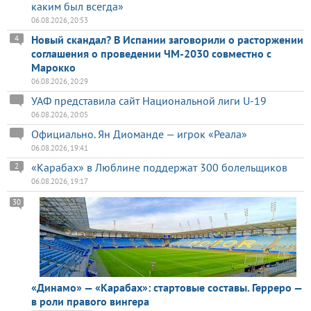
каким был всегда»
06.08.2026, 20:53
Новый скандал? В Испании заговорили о расторжении
4
соглашения о проведении ЧМ-2030 совместно с
Марокко
06.08.2026, 20:29
УАФ представила сайт Национальной лиги U-19
06.08.2026, 20:05
Официально. Ян Диоманде — игрок «Реала»
06.08.2026, 19:41
«Карабах» в Люблине поддержат 300 болельщиков
2
06.08.2026, 19:17
30
«Динамо» — «Карабах»: стартовые составы. Герреро —
в роли правого вингера