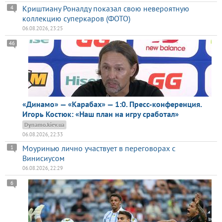
Криштиану Роналду показал свою невероятную
4
коллекцию суперкаров (ФОТО)
06.08.2026, 23:25
46
«Динамо» — «Карабах» — 1:0. Пресс-конференция.
Игорь Костюк: «Наш план на игру сработал»
Dynamo.kiev.ua
06.08.2026, 22:33
Моуринью лично участвует в переговорах с
1
Винисиусом
06.08.2026, 22:29
6