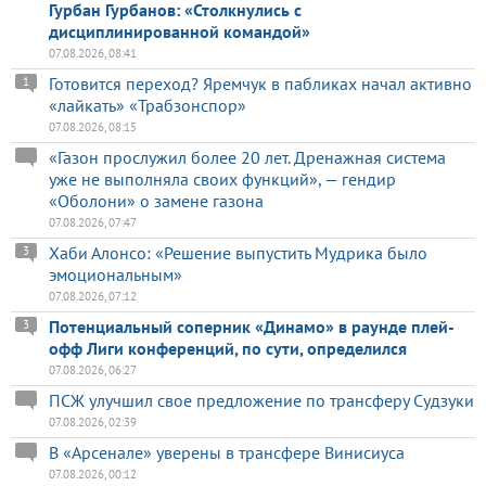
Гурбан Гурбанов: «Столкнулись с
дисциплинированной командой»
07.08.2026, 08:41
Готовится переход? Яремчук в пабликах начал активно
1
«лайкать» «Трабзонспор»
07.08.2026, 08:15
«Газон прослужил более 20 лет. Дренажная система
уже не выполняла своих функций», — гендир
«Оболони» о замене газона
07.08.2026, 07:47
Хаби Алонсо: «Решение выпустить Мудрика было
3
эмоциональным»
07.08.2026, 07:12
Потенциальный соперник «Динамо» в раунде плей-
3
офф Лиги конференций, по сути, определился
07.08.2026, 06:27
ПСЖ улучшил свое предложение по трансферу Судзуки
07.08.2026, 02:39
В «Арсенале» уверены в трансфере Винисиуса
07.08.2026, 00:12