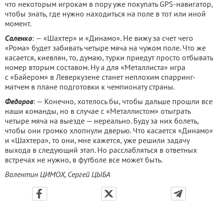
что некоторым игрокам в пору уже покупать GPS-навигатор,
чтобы знать, где нужно находиться на поле в тот или иной
момент.
Саленко
: — «Шахтер» и «Динамо». Не вижу за счет чего
«Рома» будет забивать четыре мяча на чужом поле. Что же
касается, киевлян, то, думаю, турки приедут просто отбывать
номер вторым составом. Ну а для «Металлиста» игра
с «Байером» в Леверкузене станет неплохим спарринг-
матчем в плане подготовки к чемпионату страны.
Федоров
: — Конечно, хотелось бы, чтобы дальше прошли все
наши команды, но в случае с «Металлистом» отыграть
четыре мяча на выезде — нереально. Буду за них болеть,
чтобы они громко хлопнули дверью. Что касается «Динамо»
и «Шахтера», то они, мне кажется, уже решили задачу
выхода в следующий этап. Но расслабляться в ответных
встречах не нужно, в футболе все может быть.
Валентин ЦИМОХ, Сергей ЦЫБА