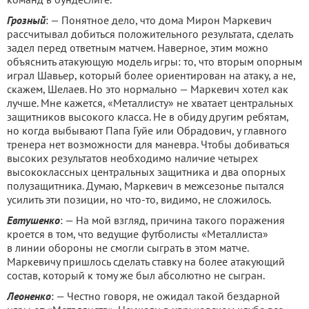
Грозный
: — Понятное дело, что дома Мирон Маркевич
рассчитывал добиться положительного результата, сделать
задел перед ответным матчем. Наверное, этим можно
объяснить атакующую модель игры: то, что вторым опорным
играл Шавьер, который более ориентирован на атаку, а не,
скажем, Шелаев. Но это нормально — Маркевич хотел как
лучше. Мне кажется, «Металлисту» не хватает центральных
защитников высокого класса. Не в обиду другим ребятам,
но когда выбывают Папа Гуйе или Обрадович, у главного
тренера нет возможности для маневра. Чтобы добиваться
высоких результатов необходимо наличие четырех
высококлассных центральных защитника и два опорных
полузащитника. Думаю, Маркевич в межсезонье пытался
усилить эти позиции, но что-то, видимо, не сложилось.
Евтушенко
: — На мой взгляд, причина такого поражения
кроется в том, что ведущие футболисты «Металлиста»
в линии обороны не смогли сыграть в этом матче.
Маркевичу пришлось сделать ставку на более атакующий
состав, который к тому же был абсолютно не сыгран.
Леоненко
: — Честно говоря, не ожидал такой бездарной