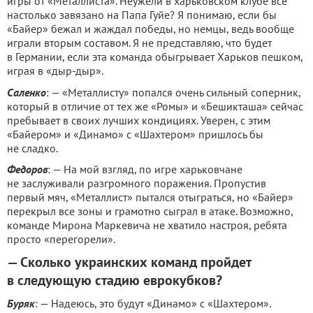
игры от «Металлиста». Неужели в харьковском клубе все
настолько завязано на Папа Гуйе? Я понимаю, если бы
«Байер» бежал и жаждал победы, но немцы, ведь вообще
играли вторым составом. Я не представляю, что будет
в Германии, если эта команда обыгрывает Харьков пешком,
играя в «дыр-дыр».
Саленко
: — «Металлисту» попался очень сильный соперник,
который в отличие от тех же «Ромы» и «Бешикташа» сейчас
пребывает в своих лучших кондициях. Уверен, с этим
«Байером» и «Динамо» с «Шахтером» пришлось бы
не сладко.
Федоров
: — На мой взгляд, по игре харьковчане
не заслуживали разгромного поражения. Пропустив
первый мяч, «Металлист» пытался отыграться, но «Байер»
перекрыл все зоны и грамотно сыграл в атаке. Возможно,
команде Мирона Маркевича не хватило настроя, ребята
просто «перегорели».
— Сколько украинских команд пройдет
в следующую стадию еврокубков?
Буряк
: — Надеюсь, это будут «Динамо» с «Шахтером».