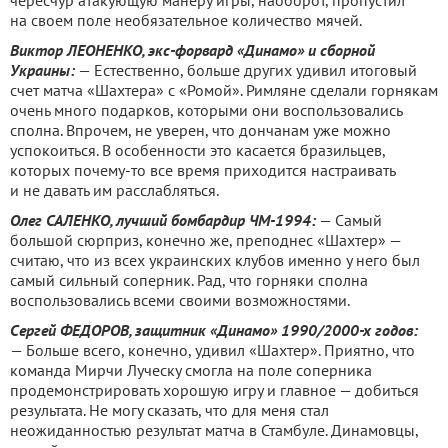
чересчур атакующую манеру игры, наоборот, пропустил
на своем поле необязательное количество мячей.
Виктор ЛЕОНЕНКО, экс-форвард «Динамо» и сборной
Украины:
— Естественно, больше других удивил итоговый
счет матча «Шахтера» с «Ромой». Римляне сделали горнякам
очень много подарков, которыми они воспользовались
сполна. Впрочем, не уверен, что дончанам уже можно
успокоиться. В особенности это касается бразильцев,
которых почему-то все время приходится настраивать
и не давать им расслабляться.
Олег САЛЕНКО, лучший бомбардир ЧМ-1994:
— Самый
большой сюрприз, конечно же, преподнес «Шахтер» —
считаю, что из всех украинских клубов именно у него был
самый сильный соперник. Рад, что горняки сполна
воспользовались всеми своими возможностями.
Сергей ФЕДОРОВ, защитник «Динамо» 1990/2000-х годов:
— Больше всего, конечно, удивил «Шахтер». Приятно, что
команда Мирчи Луческу смогла на поле соперника
продемонстрировать хорошую игру и главное — добиться
результата. Не могу сказать, что для меня стал
неожиданностью результат матча в Стамбуле. Динамовцы,