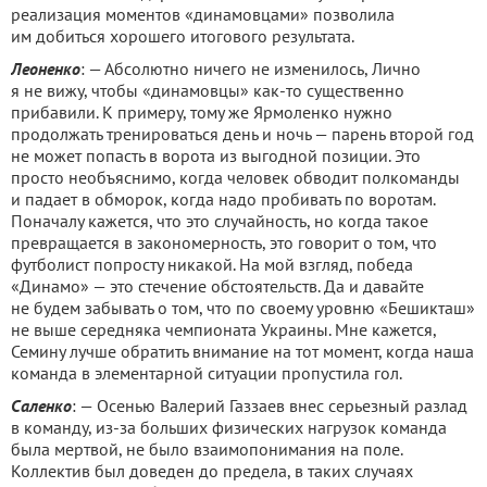
реализация моментов «динамовцами» позволила
им добиться хорошего итогового результата.
Леоненко
: — Абсолютно ничего не изменилось, Лично
я не вижу, чтобы «динамовцы» как-то существенно
прибавили. К примеру, тому же Ярмоленко нужно
продолжать тренироваться день и ночь — парень второй год
не может попасть в ворота из выгодной позиции. Это
просто необъяснимо, когда человек обводит полкоманды
и падает в обморок, когда надо пробивать по воротам.
Поначалу кажется, что это случайность, но когда такое
превращается в закономерность, это говорит о том, что
футболист попросту никакой. На мой взгляд, победа
«Динамо» — это стечение обстоятельств. Да и давайте
не будем забывать о том, что по своему уровню «Бешикташ»
не выше середняка чемпионата Украины. Мне кажется,
Семину лучше обратить внимание на тот момент, когда наша
команда в элементарной ситуации пропустила гол.
Саленко
: — Осенью Валерий Газзаев внес серьезный разлад
в команду, из-за больших физических нагрузок команда
была мертвой, не было взаимопонимания на поле.
Коллектив был доведен до предела, в таких случаях