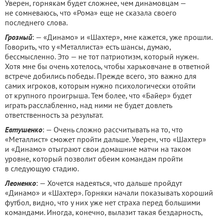
Уверен, горнякам будет сложнее, чем динамовцам —
не сомневаюсь, что «Рома» еще не сказала своего
последнего слова.
Грозный
: — «Динамо» и «Шахтер», мне кажется, уже прошли.
Говорить, что у «Металлиста» есть шансы, думаю,
бессмысленно. Это — не тот патриотизм, который нужен.
Хотя мне бы очень хотелось, чтобы харьковчане в ответной
встрече добились победы. Прежде всего, это важно для
самих игроков, которым нужно психологически отойти
от крупного проигрыша. Тем более, что «Байер» будет
играть расслабленно, над ними не будет довлеть
ответственность за результат.
Евтушенко
: — Очень сложно рассчитывать на то, что
«Металлист» сможет пройти дальше. Уверен, что «Шахтер»
и «Динамо» отыграют свои домашние матчи на таком
уровне, который позволит обеим командам пройти
в следующую стадию.
Леоненко
: — Хочется надеяться, что дальше пройдут
«Динамо» и «Шахтер». Горняки начали показывать хороший
футбол, видно, что у них уже нет страха перед большими
командами. Иногда, конечно, вылазит такая бездарность,