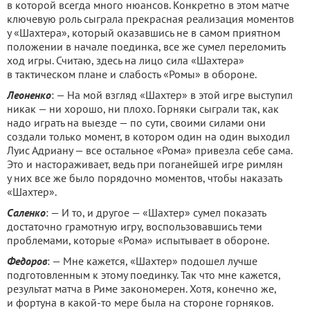
в которой всегда много нюансов. Конкретно в этом матче
ключевую роль сыграла прекрасная реализация моментов
у «Шахтера», который оказавшись не в самом приятном
положении в начале поединка, все же сумел переломить
ход игры. Считаю, здесь на лицо сила «Шахтера»
в тактическом плане и слабость «Ромы» в обороне.
Леоненко
: — На мой взгляд «Шахтер» в этой игре выступил
никак — ни хорошо, ни плохо. Горняки сыграли так, как
надо играть на выезде — по сути, своими силами они
создали только момент, в котором один на один выходил
Луис Адриану — все остальное «Рома» привезла себе сама.
Это и настораживает, ведь при поганейшей игре римлян
у них все же было порядочно моментов, чтобы наказать
«Шахтер».
Саленко
: — И то, и другое — «Шахтер» сумел показать
достаточно грамотную игру, воспользовавшись теми
проблемами, которые «Рома» испытывает в обороне.
Федоров
: — Мне кажется, «Шахтер» подошел лучше
подготовленным к этому поединку. Так что мне кажется,
результат матча в Риме закономерен. Хотя, конечно же,
и фортуна в какой-то мере была на стороне горняков.