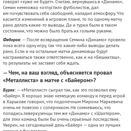
говорят «хуже не будет». Считаю, вернувшись в «Динамо»,
Семин немножко «отпустил» футболистов, дал
им почувствовать себя свободней, наладил атмосферу. Что
касается изменений в игровом плане, то по одному матчу
рано делать какие-то выводы. Да и турки были в таком
состоянии, что можно было брать их голыми руками.
Федоров
: — После возвращения Семина «Динамо» провело
пока всего одну игру, так что какие-либо выводы делать
рано. Если и на остальные матчи динамовцы будут
настраиваться также ответственно, как и на «Бешикташ»,
то результаты не заставят себя ждать.
— Чем, на ваш взгляд, объясняется провал
«Металлиста» в матче с «Байером»?
Буряк
: — «Металлист» сыграл так, как это позволил ему
«Байер». Я хорошо знаю немецкую команду и перед игрой
в Харькове говорил, что подопечным Мирона Маркевича
очень не повезло с соперником. Не сомневаюсь, что
попадись леверкузенцы тем же «Динамо» с «Шахтером»,
для этих команд были бы очень серьезные последствия.
Уверен, на сегодняшний день «Байер» — одна из лучших
команд в бундеслиге.