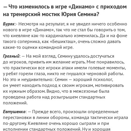
— Что изменилось в игре «Динамо» с приходом
на тренерский мостик Юрия Семина?
Буряк
:- Несмотря на результат, я не увидел ничего особенно
нового в игре «Динамо», так что не стал бы говорить о том,
что киевляне как-то кардинально изменилась. Да и на фоне
такого соперника, как «Бешикташ», очень сложно давать
какие-то оценки командной игре.
Грозный
: — На мой взгляд, Семину удалось достучаться
до игроков, привить им желание играть. Мне понравилось,
что практически все игроки атаки имели голевые моменты,
у ребят горели глаза, никто не гнушался черновой работы.
Но это и неудивительно: Семин — хороший психолог,
он умеет находить подход к своим игрокам, мотивировать
их нужным образом. Видно, что в межсезонье была
проведена работа над розыгрышем стандартных
положений.
Евтушенко
: — Прежде всего, произошли определенные
перестановки в линии обороны, команда тактически играла
по-другому. Киевляне очень хорошо сыграли и при
исполнении стандартных положений. Ну и хорошая