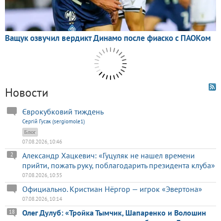
Новости
Єврокубковий тиждень
Сергій Гусак (sergiomole1)
Блог
07.08.2026, 10:46
Александр Хацкевич: «Гуцуляк не нашел времени
2
прийти, пожать руку, поблагодарить президента клуба»
07.08.2026, 10:35
Официально. Кристиан Нёргор — игрок «Эвертона»
07.08.2026, 10:14
Олег Дулуб: «Тройка Тымчик, Шапаренко и Волошин
18