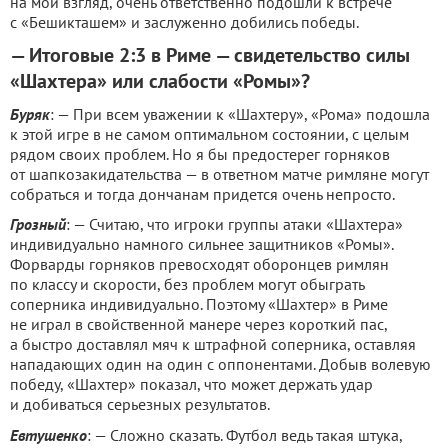
на мой взгляд, очень ответственно подошли к встрече
с «Бешикташем» и заслуженно добились победы.
— Итоговые 2:3 в Риме — свидетельство силы
«Шахтера» или слабости «Ромы»?
Буряк
: — При всем уважении к «Шахтеру», «Рома» подошла
к этой игре в не самом оптимальном состоянии, с целым
рядом своих проблем. Но я бы предостерег горняков
от шапкозакидательства — в ответном матче римляне могут
собраться и тогда дончанам придется очень непросто.
Грозный
: — Считаю, что игроки группы атаки «Шахтера»
индивидуально намного сильнее защитников «Ромы».
Форварды горняков превосходят оборонцев римлян
по классу и скорости, без проблем могут обыграть
соперника индивидуально. Поэтому «Шахтер» в Риме
не играл в свойственной манере через короткий пас,
а быстро доставлял мяч к штрафной соперника, оставляя
нападающих один на один с оппонентами. Добыв волевую
победу, «Шахтер» показал, что может держать удар
и добиваться серьезных результатов.
Евтушенко
: — Сложно сказать. Футбол ведь такая штука,