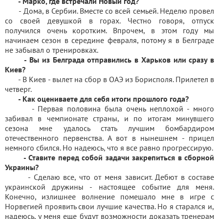
- Марко, где встречали Новый год?
- Дома, в Сербии. Вместе со всей семьей. Неделю провел
со своей девушкой в горах. Честно говоря, отпуск
получился очень коротким. Впрочем, в этом году мы
начинаем сезон в середине февраля, потому я в Белграде
не забывал о тренировках.
- Вы из Белграда отправились в Харьков или сразу в
Киев?
- В Киев - вылет на сбор в ОАЭ из Борисполя. Прилетел в
четверг.
- Как оцениваете для себя итоги прошлого года?
- Первая половина была очень неплохой - много
забивал в чемпионате страны, и по итогам минувшего
сезона мне удалось стать лучшим бомбардиром
отечественного первенства. А вот в нынешнем - прицел
немного сбился. Но надеюсь, что я все равно прогрессирую.
- Ставите перед собой задачи закрепиться в сборной
Украины?
- Сделаю все, что от меня зависит. Дебют в составе
украинской дружины - настоящее событие для меня.
Конечно, излишнее волнение помешало мне в игре с
Норвегией проявить свои лучшие качества. Но я старался и,
надеюсь, у меня еще будут возможности доказать тренерам