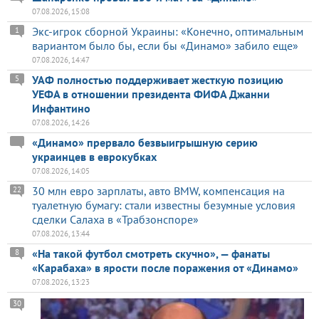
07.08.2026, 15:08
Экс-игрок сборной Украины: «Конечно, оптимальным
1
вариантом было бы, если бы «Динамо» забило еще»
07.08.2026, 14:47
УАФ полностью поддерживает жесткую позицию
5
УЕФА в отношении президента ФИФА Джанни
Инфантино
07.08.2026, 14:26
«Динамо» прервало безвыигрышную серию
украинцев в еврокубках
07.08.2026, 14:05
30 млн евро зарплаты, авто BMW, компенсация на
22
туалетную бумагу: стали известны безумные условия
сделки Салаха в «Трабзонспоре»
07.08.2026, 13:44
«На такой футбол смотреть скучно», — фанаты
8
«Карабаха» в ярости после поражения от «Динамо»
07.08.2026, 13:23
30