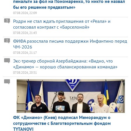
пенальти за фол на Пономаренко, то никто не назвал
бы его решение предвзятым»
07.08.2026, 22:09
Родри не стал ждать приглашения от «Реала» и
3
согласовал контракт с «Барселоной»
07.08.2026, 21:43
ФИФА разослала письма поддержки Инфантино перед
2
ЧМ-2026
07.08.2026, 21:17
Экс-тренер сборной Азербайджана: «Видно, что
«Динамо» — хорошо сбалансированная команда»
07.08.2026, 20:51
ФК «Динамо» (Киев) подписал Меморандум о
сотрудничестве с Благотворительным фондом
TYTANOVI