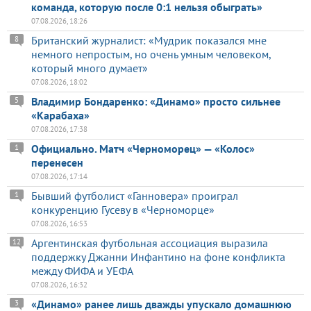
команда, которую после 0:1 нельзя обыграть»
07.08.2026, 18:26
Британский журналист: «Мудрик показался мне
8
немного непростым, но очень умным человеком,
который много думает»
07.08.2026, 18:02
Владимир Бондаренко: «Динамо» просто сильнее
5
«Карабаха»
07.08.2026, 17:38
Официально. Матч «Черноморец» — «Колос»
1
перенесен
07.08.2026, 17:14
Бывший футболист «Ганновера» проиграл
1
конкуренцию Гусеву в «Черноморце»
07.08.2026, 16:53
Аргентинская футбольная ассоциация выразила
12
поддержку Джанни Инфантино на фоне конфликта
между ФИФА и УЕФА
07.08.2026, 16:32
«Динамо» ранее лишь дважды упускало домашнюю
3