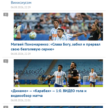
Винисиусом
06.08.2026, 22:29
8
Матвей Пономаренко: «Слава Богу, забил и прервал
свою безголевую серию»
06.08.2026, 22:29
1
«Динамо» — «Карабах» — 1:0. ВИДЕО гола и
видеообзор матча
06.08.2026, 22:01
6