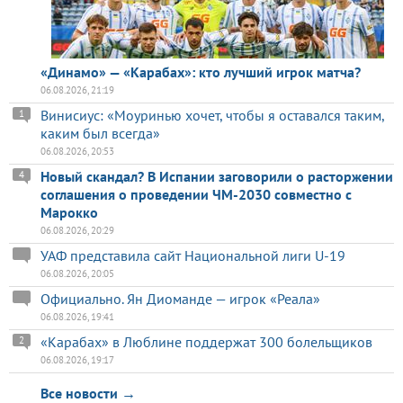
«Динамо» — «Карабах»: кто лучший игрок матча?
06.08.2026, 21:19
Винисиус: «Моуринью хочет, чтобы я оставался таким,
1
каким был всегда»
06.08.2026, 20:53
Новый скандал? В Испании заговорили о расторжении
4
соглашения о проведении ЧМ-2030 совместно с
Марокко
06.08.2026, 20:29
УАФ представила сайт Национальной лиги U-19
06.08.2026, 20:05
Официально. Ян Диоманде — игрок «Реала»
06.08.2026, 19:41
«Карабах» в Люблине поддержат 300 болельщиков
2
06.08.2026, 19:17
Все новости →