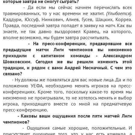
которые завтра не смогут сыграть?
- Да если мы сейчас начнем перечислять всех
травмированных, то у нас времени не хватит.
(Улыбается).
Каддури, Юссуф, Нинкович, Алиев, Гусев, Шацких, Корреа.
Правда, последний завтра попадет в заявку на матч. Как вы
знаете, не так давно выздоровел Кравец, на которого,
вполне возможно, мы будем завтра рассчитывать.
- На пресс-конференции, предварявшие все
предыдущие матчи Лиги чемпионов вы неизменно
приходили с капитаном команды - Александром
Шовковским. Сегодня же вы решили изменить этой
традиции, и рядом с вами Андрей Несмачный. С чем это
связано?
- Ну должны же появляться для вас новые лица. Да и по
положению УЕФА, необходимо менять игроков на пресс-
конференциях. Кроме того, поскольку какое-то время мы
неизменно не проигрывали, то не хотелось менять и выбор
игрока, приходящего вместе со мной на предматчевую
пресс-конференцию.
- Каковы ваши ощущения после пяти матчей Лиги
чемпионов?
- Ощущения самые хорошие, положительные. И
присутствует ощущение того, что у нас есть команда, а