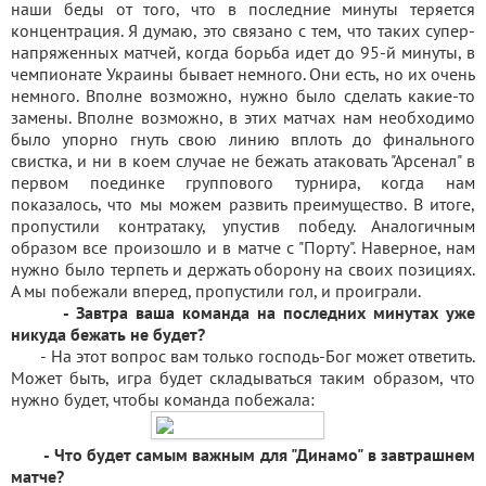
наши беды от того, что в последние минуты теряется
концентрация. Я думаю, это связано с тем, что таких супер-
напряженных матчей, когда борьба идет до 95-й минуты, в
чемпионате Украины бывает немного. Они есть, но их очень
немного. Вполне возможно, нужно было сделать какие-то
замены. Вполне возможно, в этих матчах нам необходимо
было упорно гнуть свою линию вплоть до финального
свистка, и ни в коем случае не бежать атаковать "Арсенал" в
первом поединке группового турнира, когда нам
показалось, что мы можем развить преимущество. В итоге,
пропустили контратаку, упустив победу. Аналогичным
образом все произошло и в матче с "Порту". Наверное, нам
нужно было терпеть и держать оборону на своих позициях.
А мы побежали вперед, пропустили гол, и проиграли.
- Завтра ваша команда на последних минутах уже
никуда бежать не будет?
- На этот вопрос вам только господь-Бог может ответить.
Может быть, игра будет складываться таким образом, что
нужно будет, чтобы команда побежала:
- Что будет самым важным для "Динамо" в завтрашнем
матче?