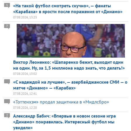
«На такой футбол смотреть скучно», — фанаты
1
«Карабаха» в ярости после поражения от «Динамо»
07.08.2026, 13:23
7
Виктор Леоненко: «Шапаренко бежит, выходит один
на один. Ну, за 1,5 миллиона надо знать, что делать!»
07.08.2026, 13:02
«С надеждой на лучшее», — азербайджанские СМИ — о
матче «Динамо» — «Карабах»
07.08.2026, 12:41
«Тоттенхэм» продал защитника в «Мидлсбро»
07.08.2026, 12:20
Александр Бабич: «Впервые в новом сезоне игра
2
«Динамо» понравилась. Интересный футбол мы
увидели»