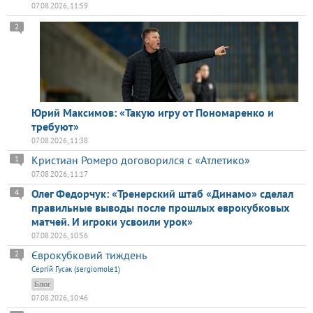
07.08.2026, 11:59
2
Юрий Максимов: «Такую игру от Пономаренко и
требуют»
07.08.2026, 11:38
Кристиан Ромеро договорился с «Атлетико»
1
07.08.2026, 11:17
Олег Федорчук: «Тренерский штаб «Динамо» сделал
4
правильные выводы после прошлых еврокубковых
матчей. И игроки усвоили урок»
07.08.2026, 10:56
Єврокубковий тиждень
2
Сергій Гусак (sergiomole1)
Блог
07.08.2026, 10:46