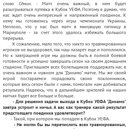
слово Сёмин. -
Матч очень важный, в нем будет
разыгрываться путевка в Кубок УЕФА. Поэтому я думаю, что
нас ждет очень интересный и напряженный поединок. К
нему мы готовились через игры чемпионата Украины.
Неплохо, что у нас был матч в минувшую пятницу в
Мариуполе - за счет этого удалось избежать большого
перерыва.
К сожалению, мало того, что никто из травмированных
игроков не выздоровел, так наш лазарет еще и пополнился.
Но к завтрашней игре мы должны быть в полной боевой
готовности и успешно завершать сезон на своем домашнем
стадионе. Приглашаем всех болельщиков поддержать нас в
очень важном и нужном для "Динамо" матче. Мы же своей
игрой постараемся порадовать своих поклонников,
которые весь сезон были с нами, помогали нам добиваться
результата. Надеюсь, что в дальнейшем зрителей на наших
матчах будет все больше и больше.
- Для решения задачи выхода в Кубок УЕФА "Динамо"
завтра устроит и ничья. А вас как тренера какой результат
предстоящего поединка удовлетворит?
- Такой, при котором мы попадем в Кубок УЕФА.
- Не могли бы вы перечислить всех травмированных,