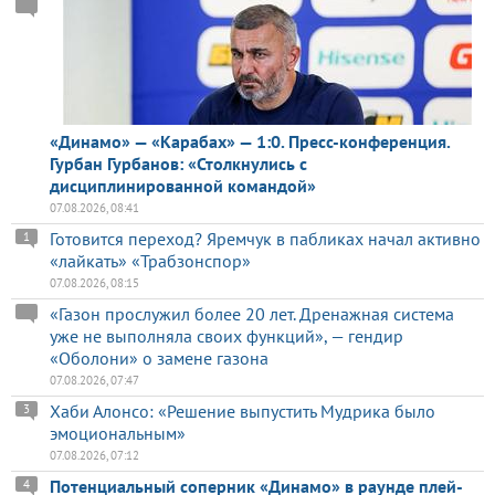
«Динамо» — «Карабах» — 1:0. Пресс-конференция.
Гурбан Гурбанов: «Столкнулись с
дисциплинированной командой»
07.08.2026, 08:41
Готовится переход? Яремчук в пабликах начал активно
1
«лайкать» «Трабзонспор»
07.08.2026, 08:15
«Газон прослужил более 20 лет. Дренажная система
уже не выполняла своих функций», — гендир
«Оболони» о замене газона
07.08.2026, 07:47
Хаби Алонсо: «Решение выпустить Мудрика было
3
эмоциональным»
07.08.2026, 07:12
Потенциальный соперник «Динамо» в раунде плей-
4