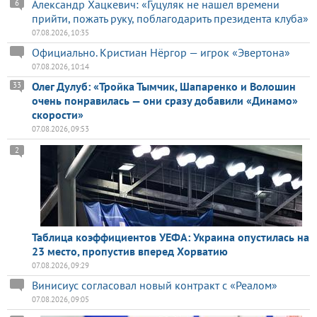
Александр Хацкевич: «Гуцуляк не нашел времени
6
прийти, пожать руку, поблагодарить президента клуба»
07.08.2026, 10:35
Официально. Кристиан Нёргор — игрок «Эвертона»
07.08.2026, 10:14
Олег Дулуб: «Тройка Тымчик, Шапаренко и Волошин
33
очень понравилась — они сразу добавили «Динамо»
скорости»
07.08.2026, 09:53
2
Таблица коэффициентов УЕФА: Украина опустилась на
23 место, пропустив вперед Хорватию
07.08.2026, 09:29
Винисиус согласовал новый контракт с «Реалом»
07.08.2026, 09:05