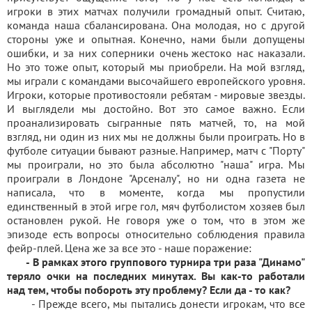
игроки в этих матчах получили громадный опыт. Считаю,
команда наша сбалансирована. Она молодая, но с другой
стороны уже и опытная. Конечно, нами были допущены
ошибки, и за них соперники очень жестоко нас наказали.
Но это тоже опыт, который мы приобрели. На мой взгляд,
мы играли с командами высочайшего европейского уровня.
Игроки, которые противостояли ребятам - мировые звезды.
И выглядели мы достойно. Вот это самое важно. Если
проанализировать сыгранные пять матчей, то, на мой
взгляд, ни один из них мы не должны были проиграть. Но в
футболе ситуации бывают разные. Например, матч с "Порту"
мы проиграли, но это была абсолютно "наша" игра. Мы
проиграли в Лондоне "Арсеналу", но ни одна газета не
написала, что в моменте, когда мы пропустили
единственный в этой игре гол, мяч футболистом хозяев был
остановлен рукой. Не говоря уже о том, что в этом же
эпизоде есть вопросы относительно соблюдения правила
фейр-плей. Цена же за все это - наше поражение:
- В рамках этого группового турнира три раза "Динамо"
теряло очки на последних минутах. Вы как-то работали
над тем, чтобы побороть эту проблему? Если да - то как?
- Прежде всего, мы пытались донести игрокам, что все