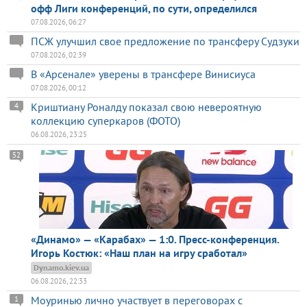
офф Лиги конференций, по сути, определился
07.08.2026, 06:27
ПСЖ улучшил свое предложение по трансферу Судзуки
07.08.2026, 02:39
В «Арсенале» уверены в трансфере Винисиуса
07.08.2026, 00:12
Криштиану Роналду показал свою невероятную
4
коллекцию суперкаров (ФОТО)
06.08.2026, 23:25
52
«Динамо» — «Карабах» — 1:0. Пресс-конференция.
Игорь Костюк: «Наш план на игру сработал»
Dynamo.kiev.ua
06.08.2026, 22:33
Моуринью лично участвует в переговорах с
1