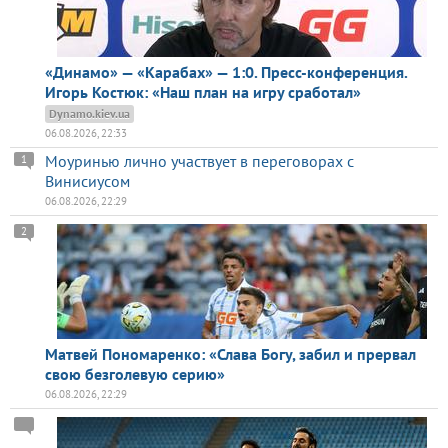
«Динамо» — «Карабах» — 1:0. Пресс-конференция.
Игорь Костюк: «Наш план на игру сработал»
Dynamo.kiev.ua
06.08.2026, 22:33
Моуринью лично участвует в переговорах с
1
Винисиусом
06.08.2026, 22:29
2
Матвей Пономаренко: «Слава Богу, забил и прервал
свою безголевую серию»
06.08.2026, 22:29