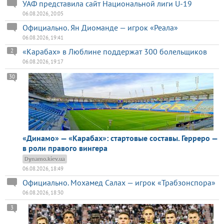
УАФ представила сайт Национальной лиги U-19
06.08.2026, 20:05
Официально. Ян Диоманде — игрок «Реала»
06.08.2026, 19:41
«Карабах» в Люблине поддержат 300 болельщиков
2
06.08.2026, 19:17
30
«Динамо» — «Карабах»: стартовые составы. Герреро —
в роли правого вингера
Dynamo.kiev.ua
06.08.2026, 18:49
Официально. Мохамед Салах — игрок «Трабзонспора»
06.08.2026, 18:30
3