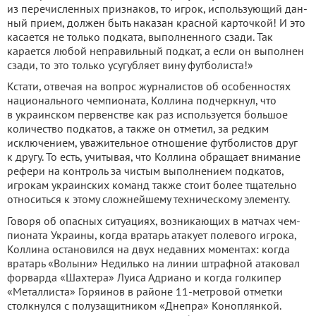
из перечисленных признаков, то игрок, использующий дан­
ный прием, должен быть нака­зан красной карточкой! И это
касается не только подката, вы­полненного сзади. Так
карается любой неправильный подкат, а если он выполнен
сзади, то это только усугубляет вину футбо­листа!»
Кстати, отвечая на вопрос журналистов об особенностях
национального чемпионата, Коллина подчеркнул, что
в украинском первенстве как раз используется большое
количе­ство подкатов, а также он отме­тил, за редким
исключением, уважительное отношение фут­болистов друг
к другу. То есть, учитывая, что Коллина обраща­ет внимание
рефери на кон­троль за чистым выполнением подкатов,
игрокам украинских команд также стоит более тща­тельно
относиться к этому сложнейшему техническому элементу.
Говоря об опасных ситуаци­ях, возникающих в матчах чем­
пионата Украины, когда вратарь атакует полевого игрока,
Колли­на остановился на двух недав­них моментах: когда
вратарь «Волыни» Недилько на линии штрафной атаковал
форварда «Шахтера» Луиса Адриано и когда голкипер
«Металлиста» Горяинов в районе 11-метровой отметки
столкнулся с полуза­щитником «Днепра» Коноплян­кой.