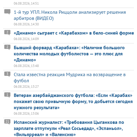
06.08.2026, 14:51
1-й тур УПЛ. Никола Риццоли анализирует решения
арбитров (ВИДЕО)
06.08.2026, 14:30
«Динамо» сыграет с «Карабахом» в бело-синей форме
2
06.08.2026, 14:09
Бывший форвард «Карабаха»: «Наличие большого
2
количества молодых футболистов — это плюс для
«Динамо»
06.08.2026, 13:48
Стала известна реакция Мудрика на возвращение в
3
футбол
06.08.2026, 13:27
Ветеран азербайджанского футбола: «Если «Карабах»
1
покажет свою привычную форму, то добьется сегодня
нужного результата»
06.08.2026, 13:06
Испанский журналист: «Требования Цыганкова по
21
зарплате отпугнули «Реал Сосьедад», «Эспаньол»,
«Вильярреал» и «Валенсию»