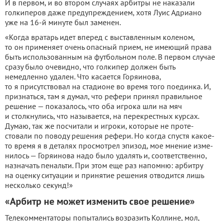
И в первом, и во втором случаях арбитры не наказали
голкиперов даже предупрежде­нием, хотя Луис Адриано
уже на 16-й минуте был заменен.
«Когда вратарь идет вперед с выставленным коленом,
то он применяет очень опасный при­ем, не имеющий права
быть ис­пользованным на футбольном поле. В первом случае
сразу бы­ло очевидно, что голкипер дол­жен быть
немедленно удален. Что касается Горяинова,
то я присутствовал на стадионе во время того поединка. И,
при­знаться, там я думал, что рефе­ри принял правильное
решение — показалось, что оба игрока шли на мяч
и столкнулись, что называется, на перекрестных курсах.
Думаю, так же посчита­ли и игроки, которые не проте­
стовали по поводу решения рефери. Но когда спустя какое-
то время я в деталях просмо­трел эпизод, мое мнение изме­
нилось — Горяинова надо было удалять и, соответственно,
на­значать пенальти. При этом еще раз напомню: арбитру
на оцен­ку ситуации и принятие реше­ния отводится лишь
несколько секунд!»
«Арбитр не может изменить свое решение»
Телекомментаторы попыта­лись возразить Коллине, мол,