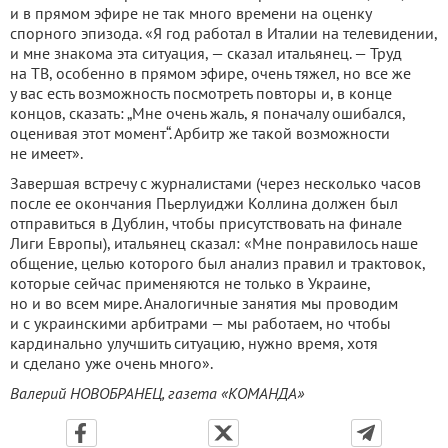
и в прямом эфире не так много времени на оценку
спорного эпизода. «Я год работал в Ита­лии на телевидении,
и мне зна­кома эта ситуация, — сказал итальянец. — Труд
на ТВ, осо­бенно в прямом эфире, очень тяжел, но все же
у вас есть воз­можность посмотреть повторы и, в конце
концов, сказать: „Мне очень жаль, я поначалу оши­бался,
оценивая этот момент“. Арбитр же такой возможности
не имеет».
Завершая встречу с журна­листами (через несколько часов
после ее окончания Пьерлуиджи Коллина должен был
отпра­виться в Дублин, чтобы присут­ствовать на финале
Лиги Евро­пы), итальянец сказал: «Мне понравилось наше
общение, целью которого был анализ правил и трактовок,
которые сейчас применяются не только в Украине,
но и во всем мире. Аналогичные занятия мы про­водим
и с украинскими арби­трами — мы работаем, но что­бы
кардинально улучшить си­туацию, нужно время, хотя
и сделано уже очень много».
Валерий НОВОБРАНЕЦ, газета «КОМАНДА»