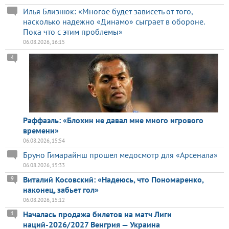
Илья Близнюк: «Многое будет зависеть от того,
насколько надежно «Динамо» сыграет в обороне.
Пока что с этим проблемы»
06.08.2026, 16:15
4
Раффаэль: «Блохин не давал мне много игрового
времени»
06.08.2026, 15:54
Бруно Гимарайнш прошел медосмотр для «Арсенала»
06.08.2026, 15:33
Виталий Косовский: «Надеюсь, что Пономаренко,
9
наконец, забьет гол»
06.08.2026, 15:12
Началась продажа билетов на матч Лиги
1
наций-2026/2027 Венгрия — Украина