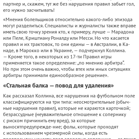
партнер и, скажем, тут же без нарушения правил забьет гол,
его нужно засчитывать!
«Мнения болельщиков от­носительно какого-либо эпизо­да
могут разделиться. Специа­листы и журналисты также вправе
иметь свою точку зре­ния кто, к примеру, лучше — Марадона
или Пеле, Криштиану Роналду или Месси. Но что каса­ется
правил и их трактовок, то они едины — в Австралии, в Ка­
наде, в Марокко или в Украине, — подчеркнул Коллина.
— Кроме того, в некоторых из 17-ти Правил игры
применяется та­кое определение: „по мнению арбитра“.
Но при этом очень важно, чтобы втех или иных си­туациях
арбитры принимали единообразное решение».
«Стальная балка — повод для удаления»
Как рассказал Коллина, все нарушения на футбольном по­ле
классифицируются на три типа: неосмотрительные (обыч­
ные нарушения правил), кото­рые не караются карточкой;
без­рассудные (неуважительное отношение к сопернику
с ри­ском причинить ему вред), за которые
выносятпредупрежде-ние; фолы, которые проходят
с использованием чрезмерной силы, когда есть