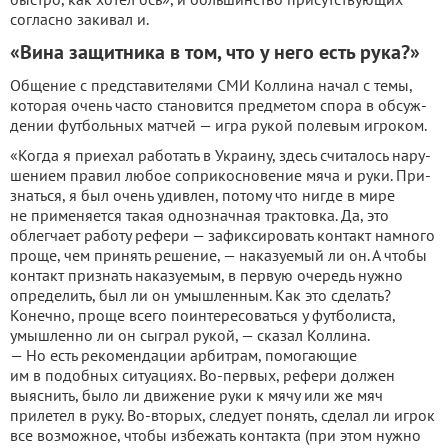
согласно закивал и.
«Вина защитника в том, что у него есть рука?»
Общение с представителя­ми СМИ Коллина начал с темы,
которая очень часто становит­ся предметом спора в обсуж­
дении футбольных матчей — игра рукой полевым игроком.
«Когда я приехал работать в Украину, здесь считалось нару­
шением правил любое соприкосновение мяча и руки. При­
знаться, я был очень удивлен, потому что нигде в мире
не применяется такая однознач­ная трактовка. Да, это
облегча­ет работу рефери — зафикси­ровать контакт намного
проще, чем принять решение, — нака­зуемый ли он. А чтобы
контакт признать наказуемым, в пер­вую очередь нужно
опреде­лить, был ли он умышленным. Как это сделать?
Конечно, про­ще всего поинтересоваться у футболиста,
умышленно ли он сыграл рукой, — сказал Колли­на.
— Но есть рекомендации арбитрам, помогающие
им в подобных ситуациях. Во-первых, рефери должен
выяс­нить, было ли движение руки к мячу или же мяч
прилетел в ру­ку. Во-вторых, следует понять, сделал ли игрок
все возмож­ное, чтобы избежать контакта (при этом нужно