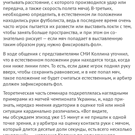
учитывать расстояние, с которого произ­водился удар или
передача, а также скорость полета мяча). В-третьих,
необходимо опре­делить, в естественном ли по­ложении
находились руки фут­болиста, ведь в последнее вре­мя очень
часто игрок пытается их развести или выставить лок­ти с тем,
чтобы занять больше пространства, и при этом он со­
знательно рискует — если мяч попадает в выставленную
таким образом руку, нужно фик­сировать фол».
В ходе общения с представи­телями СМИ Коллина уточнил,
что в естественном положении руки находятся тогда, когда
они ниже линии плеч. То есть, если даже игрок поднял руку
вверх, чтобы сохранить равновесие, и в нее попал мяч,
такое положе­ние не будет считаться есте­ственным, и арбитр
должен за­фиксировать фол.
Теоретическая часть семи­нара подкреплялась наглядны­ми
примерами из матчей чем­пионата Украины, и, надо при­
знать, нередко мнения аудито­рии в оценке той или иной
си­туации кардинально различа­лись. «Вот видите,
мы обсужда­ем эпизод уже 15 минут и не пришли к одной
точке зрения, а у арбитра на оценку контакта руки с мячом,
который длится десятые доли секунды, есть всего несколько