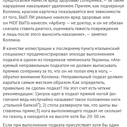
предпосылки нанести вред здоровью сопер­ника, — за такие
нарушения на­казывают удалением. Причем, как подчеркнул
Коллина, крас­ная карточка показывается вне зависимости
от того, БЫЛ ЛИ реально нанесен вред здоро­вью или
он МОГ БЫТЬ нанесен. «Арбитр — не доктор, и он не обязан
сначала ставить диа­гноз, оценивать тяжесть по­вреждения
и лишь после этого выносить наказание», — заме­тил
Коллина.
В качестве иллюстрации к последнему пункту итальян­ский
специалист продемон­стрировал эпизоде выполнени­ем
подката в одном из поедин­ков чемпионата Украины. «Ата­
куемый неправильным подка­том не должен выписывать
премию сопернику за то, что он не попал ему в ногу, —
обратил внимание Коллина.- Непра­вильный подкат должен
карать­ся самым жестким образом. Как определить,
правильно ли сделан подкат? На этот счет есть четкие
рекомендации: 1)игрок идет в подкат прямой ногой (ан­
гличане ведь неслучайно назы­вают такое положении ноги
„стальной балкой“); 2) стопа развернута так, что шипы вы­
ставлены прямо;3) нога выпол­няющего подкат не скользит
по газону, а находится на высоте хотя бы 20-30 см.
Если при выполнении под­ката присутствует хотя бы один