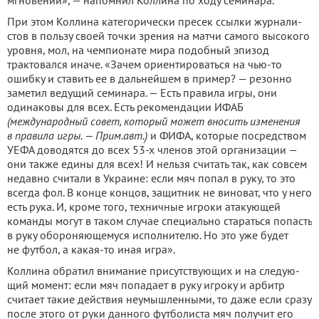
мгновений», — напомнил Коллина по ходу семинара.
При этом Коллина категори­чески пресек ссылки журнали­
стов в пользу своей точки зре­ния на матчи самого высокого
уровня, мол, на чемпионате ми­ра подобный эпизод
трактовал­ся иначе. «Зачем ориентиро­ваться на чью-то
ошибку и ста­вить ее в дальнейшем в при­мер? — резонно
заметил ведущий семинара. — Есть правила игры, они
одинаковы для всех. Есть рекомендации ИФАБ
(международный совет, который мо­жет вносить изменения
в пра­вила игры. — Прим.авт.)
и ФИФА, которые посредством
УЕФА доводятся до всех 53-х членов этой организации —
они также едины для всех! И нельзя считать так, как совсем
недавно считали в Украине: если мяч по­пал в руку, то это
всегда фол. В конце концов, защитник не ви­новат, что у него
есть рука. И, кроме того, техничные игроки атакующей
команды могут в таком случае специально ста­раться попасть
в руку оборо­няющемуся исполнителю. Но это уже будет
не футбол, а какая-то иная игра».
Коллина обратил внимание присутствующих и на следую­
щий момент: если мяч попадает в руку игроку и арбитр
считает такие действия неумышленны­ми, то даже если сразу
после этого от руки данного футболи­ста мяч получит его