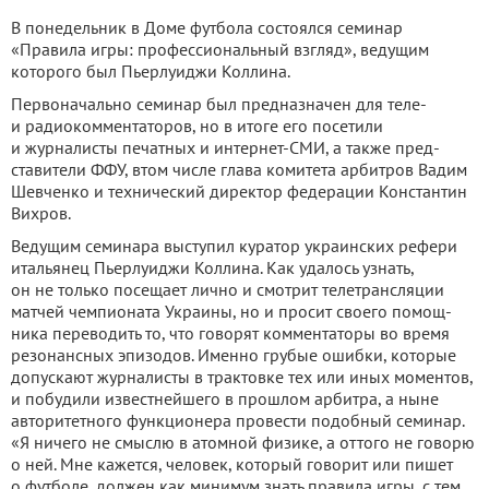
В понедельник в Доме футбола состоялся семи­нар
«Правила игры: професси­ональный взгляд», ведущим
которого был Пьерлуид­жи Коллина.
Первона­чально семинар был предна­значен для теле-
и радиоком­ментаторов, но в итоге его посетили
и журналисты печатных и интернет-СМИ, а также пред­
ставители ФФУ, втом числе гла­ва комитета арбитров Вадим
Шевченко и технический ди­ректор федерации Константин
Вихров.
Ведущим семинара выступил куратор украинских рефери
итальянец Пьерлуид­жи Коллина. Как удалось узнать,
он не только посещает лично и смотрит телетрансля­ции
матчей чемпионата Украи­ны, но и просит своего помощ­
ника переводить то, что говорят комментаторы во время
резонансных эпизодов. Именно грубые ошибки, которые
допу­скают журналисты в трактовке тех или иных моментов,
и по­будили известнейшего в про­шлом арбитра, а ныне
автори­тетного функционера провести подобный семинар.
«Я ничего не смыслю в атомной физике, а оттого не говорю
о ней. Мне ка­жется, человек, который гово­рит или пишет
о футболе, дол­жен как минимум знать правила игры, с тем,