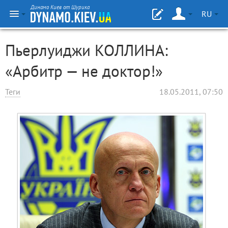
Динамо Киев от Шурика
RU
Пьерлуид­жи КОЛЛИНА:
«Арбитр — не доктор!»
Теги
18.05.2011, 07:50