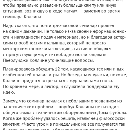
чтобы правильно разъяснить болельщикам ту или иную
ситуацию, возник­шую в ходе матча», — заметил во время
семинара Коллина.
Надо сказать, что почти трехчасовой семинар прошел
на одном дыхании. Не только из-за своей информационно­
сти и наглядности подачи мате­риала, но и благодаря актер­
ским способностям итальянца, который не просто
менторским тоном читал лекцию, а активно общался
с присутствующими, и те свободно могли задавать
Пьерлуиджи Коллине уточняющие вопросы.
Планировалось обсудить 12 тем, касающихся тех или иных
особенностей правил игры. Но беседа затянулась и, похоже,
Коллине придется встречаться с журналистами снова.
По крайней мере, и лек­тор, и слушатели поддержали эту
идею.
Замечу, что семинар начал­ся с небольшим опозданием из-
за технических проблем — ноутбук Коллины не находил
общего языка с техническим оборудованием Дома футбо­ла.
Когда же проблему удалось решить, итальянец философ­ски
заметил: «Часто утром в понедельник не все получает­ся так
быстро, как хотел ось», и большинство присутствую­щих