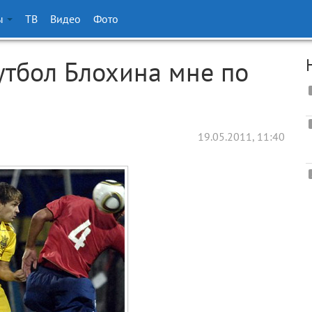
ы
ТВ
Видео
Фото
тбол Блохина мне по
19.05.2011, 11:40