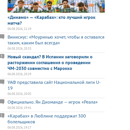
«Динамо» — «Карабах»: кто лучший игрок
матча?
06.08.2026, 21:19
Винисиус: «Моуринью хочет, чтобы я оставался
таким, каким был всегда»
06.08.2026, 20:53
Новый скандал? В Испании заговорили о
3
расторжении соглашения о проведении
ЧМ-2030 совместно с Марокко
06.08.2026, 20:29
УАФ представила сайт Национальной лиги U-
19
06.08.2026, 20:05
Официально. Ян Диоманде — игрок «Реала»
06.08.2026, 19:41
«Карабах» в Люблине поддержат 300
2
болельщиков
06.08.2026, 19:17