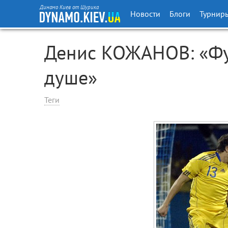
Динамо Киев от Шурика
Новости
Блоги
Турнир
Денис КОЖАНОВ: «Фу
душе»
Теги