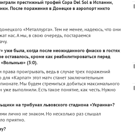
ыиграли престижный трофей Copa Del Sol в Испании,
ики. После поражения в Донецке в аэропорт никто
онецкого «Металлурга». Тем не менее, надеюсь, что они
т нас. А мы, в свою очередь, постараемся
ачу.
 уже была, когда после неожиданного фиаско в гостях
не оставалось, кроме как реабилитироваться перед
«Волынью» (3:0).
 права проигрывать, ведь в случае трех поражений
о для «Карпат» этот матч станет заключительным
пионате. Мы будем стремиться добиться максимального
он уже выполнили. Есть такое понятие, как честь. Нужно
льщики на трибунах львовского стадиона «Украина»?
 ними лично не знаком. Но несколько раз слышал
ло приятно.
ву?