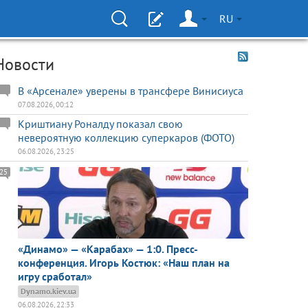
RU
Новости
В «Арсенале» уверены в трансфере Винисиуса
07.08.2026, 00:12
Криштиану Роналду показал свою
невероятную коллекцию суперкаров (ФОТО)
06.08.2026, 23:25
25
«Динамо» — «Карабах» — 1:0. Пресс-
конференция. Игорь Костюк: «Наш план на
игру сработал»
Dynamo.kiev.ua
06.08.2026, 22:33