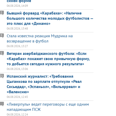
синей форме
06.08.2026, 14:09
Бывший форвард «Карабаха»: «Наличие
2
большого количества молодых футболистов —
это плюс для «Динамо»
06.08.2026, 13:48
Стала известна реакция Мудрика на
3
возвращение в футбол
06.08.2026, 13:27
Ветеран азербайджанского футбола: «Если
1
«Карабах» покажет свою привычную форму,
то добьется сегодня нужного результата»
06.08.2026, 13:06
Испанский журналист: «Требования
21
Цыганкова по зарплате отпугнули «Реал
Сосьедад», «Эспаньол», «Вильярреал» и
«Валенсию»
06.08.2026, 12:45
«Ливерпуль» ведет переговоры с еще одним
нападающим ПСЖ
06.08.2026, 12:24