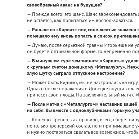
своеобразный аванс на будущее?
— Прежде всего, это шанс. Шанс зарекомендовать с
не остается, как попытаться им воспользоваться.
— Раньше из «Карпат» под сине-желтые знамена 
помешало ему вновь попасть в список приглашен
— Думаю, после серьезной травмы Игорь еще не у
он будет в оптимальной форме, то непременно по
— В минувшем туре чемпионата «Карпаты» удивил
с крупным счетом донецкому «Металлургу». Неуж
злую шутку сыграло отпускное настроение?
— Может быть. Видимо, мы не настроились на игру 
Однако после поражения в Донецке внутри коллек
принесет свои плоды. На заключительный матч с «
— После матча с «Металлургом» наставник вашей
на себя. Вы вместе с одноклубниками горькую уч
— Конечно. Тренер, как правило, всегда берет вин
не только тренерский состав, но и принимавшие у
и нужно постараться сделать все возможное, чтобы