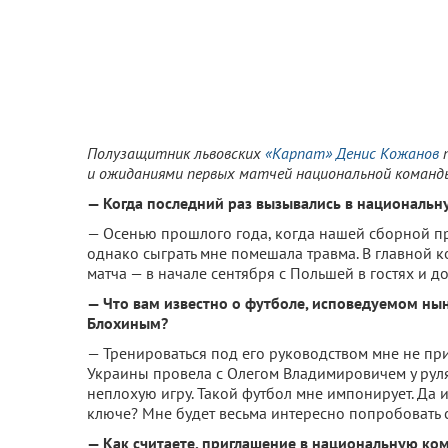
Полузащитник львовских
«Карпат»
Денис Кожанов
п
и ожиданиями первых матчей национальной команды
— Когда последний раз вызывались в национальн
— Осенью прошлого года, когда нашей сборной пре
однако сыграть мне помешала травма. В главной к
матча — в начале сентября с Польшей в гостях и до
— Что вам известно о футболе, исповедуемом н
Блохиным?
— Тренироваться под его руководством мне не при
Украины провела с Олегом Владимировичем у рул
неплохую игру. Такой футбол мне импонирует. Да 
ключе? Мне будет весьма интересно попробовать 
— Как считаете, приглашение в национальную ко