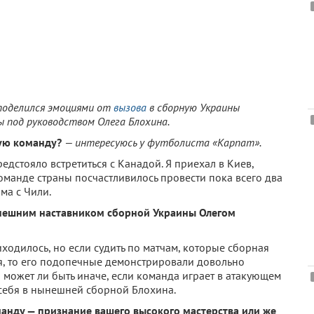
оделился эмоциями от
вызова
в сборную Украины
 под руководством Олега Блохина.
ую команду?
— интересуюсь у футболиста «Карпат».
дстояло встретиться с Канадой. Я приехал в Киев,
оманде страны посчастливилось провести пока всего два
ма с Чили.
ынешним наставником сборной Украины Олегом
ходилось, но если судить по матчам, которые сборная
я, то его подопечные демонстрировали довольно
и может ли быть иначе, если команда играет в атакующем
себя в нынешней сборной Блохина.
манду — признание вашего высокого мастерства или же