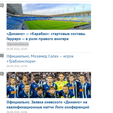
30
«Динамо» — «Карабах»: стартовые составы.
Герреро — в роли правого вингера
Dynamo.kiev.ua
06.08.2026, 18:49
Официально. Мохамед Салах — игрок
«Трабзонспора»
06.08.2026, 18:30
3
Официально. Заявка киевского «Динамо» на
квалификационные матчи Лиги конференций
06.08.2026, 18:06