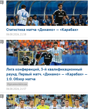
6
Статистика матча «Динамо» — «Карабах»
06.08.2026, 21:58
51
Лига конференций, 3-й квалификационный
раунд. Первый матч. «Динамо» — «Карабах» —
1:0. Обзор матча
Dynamo.kiev.ua
06.08.2026, 21:57
8