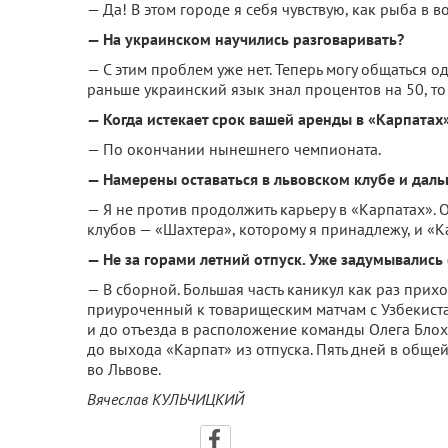
— Да! В этом городе я себя чувствую, как рыба в в
— На украинском научились разговаривать?
— С этим проблем уже нет. Теперь могу общаться о
раньше украинский язык знал процентов на 50, то 
— Когда истекает срок вашей аренды в «Карпатах
— По окончании нынешнего чемпионата.
— Намерены оставаться в львовском клубе и дал
— Я не против продолжить карьеру в «Карпатах». 
клубов — «Шахтера», которому я принадлежу, и «К
— Не за горами летний отпуск. Уже задумывались 
— В сборной. Большая часть каникул как раз при
приуроченный к товарищеским матчам с Узбекист
и до отъезда в расположение команды Олега Блохин
до выхода «Карпат» из отпуска. Пять дней в обще
во Львове.
Вячеслав КУЛЬЧИЦКИЙ