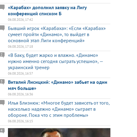
«Карабах» дополнил заявку на Лигу
конференций списком Б
06.08.2026, 17:42
Бывший игрок «Карабаха»: «Если «Карабах»
сумеет пройти «Динамо», то выйдет в
основной этап Лиги конференций»
06.08.2026, 17:18
«В Баку, будет жарко и влажно. «Динамо»
2
нужно именно сегодня сыграть успешно», —
украинский тренер
06.08.2026, 16:57
Виталий Лисицкий: «Динамо» забьет на один
3
мяч больше»
06.08.2026, 16:36
Илья Близнюк: «Многое будет зависеть от того,
насколько надежно «Динамо» сыграет в
обороне. Пока что с этим проблемы»
06.08.2026, 16:15
4