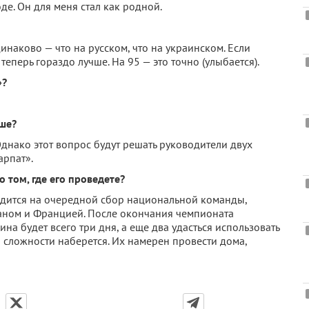
оде. Он для меня стал как родной.
динаково — что на русском, что на украинском. Если
теперь гораздо лучше. На 95 — это точно (улыбается).
»?
ьше?
Однако этот вопрос будут решать руководители двух
арпат».
о том, где его проведете?
ходится на очередной сбор национальной команды,
аном и Францией. После окончания чемпионата
а будет всего три дня, а еще два удасться использовать
й сложности наберется. Их намерен провести дома,