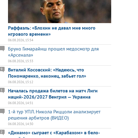
Раффаэль: «Блохин не давал мне много
игрового времени»
06.08.2026, 15:54
Бруно Гимарайнш прошел медосмотр для
«Арсенала»
06.08.2026, 15:33
Виталий Косовский: «Надеюсь, что
9
Пономаренко, наконец, забьет гол»
06.08.2026, 15:12
Началась продажа билетов на матч Лиги
1
наций-2026/2027 Венгрия — Украина
06.08.2026, 14:51
1-й тур УПЛ. Никола Риццоли анализирует
решения арбитров (ВИДЕО)
06.08.2026, 14:30
«Динамо» сыграет с «Карабахом» в бело-
2