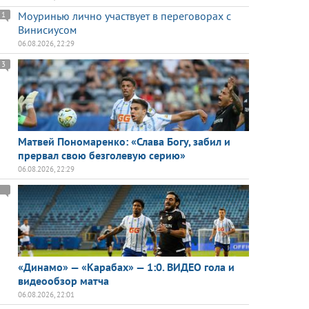
Моуринью лично участвует в переговорах с
1
Винисиусом
06.08.2026, 22:29
3
Матвей Пономаренко: «Слава Богу, забил и
прервал свою безголевую серию»
06.08.2026, 22:29
«Динамо» — «Карабах» — 1:0. ВИДЕО гола и
видеообзор матча
06.08.2026, 22:01