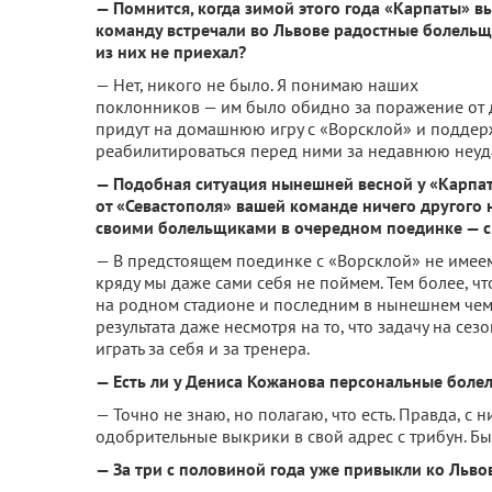
— Помнится, когда зимой этого года «Карпаты» в
команду встречали во Львове радостные болельщ
из них не приехал?
— Нет, никого не было. Я понимаю наших
поклонников — им было обидно за поражение от д
придут на домашнюю игру с «Ворсклой» и поддержа
реабилитироваться перед ними за недавнюю неуд
— Подобная ситуация нынешней весной у «Карпат»
от «Севастополя» вашей команде ничего другого 
своими болельщиками в очередном поединке — с 
— В предстоящем поединке с «Ворсклой» не имеем
кряду мы даже сами себя не поймем. Тем более, чт
на родном стадионе и последним в нынешнем чем
результата даже несмотря на то, что задачу на сез
играть за себя и за тренера.
— Есть ли у Дениса Кожанова персональные боле
— Точно не знаю, но полагаю, что есть. Правда, с
одобрительные выкрики в свой адрес с трибун. Бы
— За три с половиной года уже привыкли ко Льво