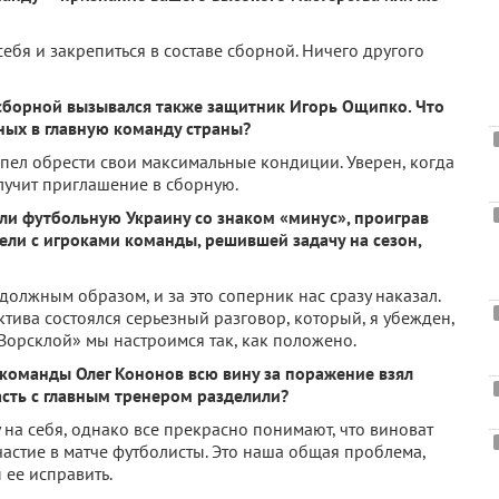
ебя и закрепиться в составе сборной. Ничего другого
сборной вызывался также защитник Игорь Ощипко. Что
ных в главную команду страны?
спел обрести свои максимальные кондиции. Уверен, когда
лучит приглашение в сборную.
и футбольную Украину со знаком «минус», проиграв
ели с игроками команды, решившей задачу на сезон,
должным образом, и за это соперник нас сразу наказал.
тива состоялся серьезный разговор, который, я убежден,
Ворсклой» мы настроимся так, как положено.
 команды Олег Кононов всю вину за поражение взял
асть с главным тренером разделили?
у на себя, однако все прекрасно понимают, что виноват
частие в матче футболисты. Это наша общая проблема,
 ее исправить.