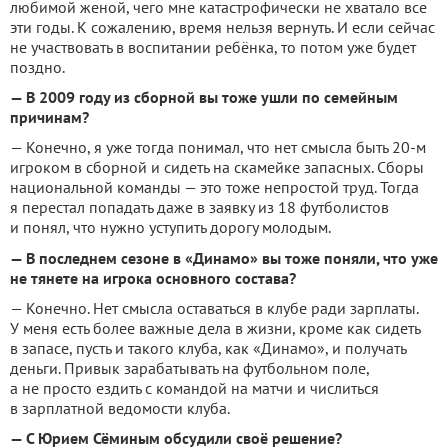
любимой женой, чего мне катастрофически не хватало все
эти годы. К сожалению, время нельзя вернуть. И если сейчас
не участвовать в воспитании ребёнка, то потом уже будет
поздно.
— В 2009 году из сборной вы тоже ушли по семейным
причинам?
— Конечно, я уже тогда понимал, что нет смысла быть 20-м
игроком в сборной и сидеть на скамейке запасных. Сборы
национальной команды — это тоже непростой труд. Тогда
я перестал попадать даже в заявку из 18 футболистов
и понял, что нужно уступить дорогу молодым.
— В последнем сезоне в «Динамо» вы тоже поняли, что уже
не тянете на игрока основного состава?
— Конечно. Нет смысла оставаться в клубе ради зарплаты.
У меня есть более важные дела в жизни, кроме как сидеть
в запасе, пусть и такого клуба, как «Динамо», и получать
деньги. Привык зарабатывать на футбольном поле,
а не просто ездить с командой на матчи и числиться
в зарплатной ведомости клуба.
— С Юрием Сёминым обсудили своё решение?