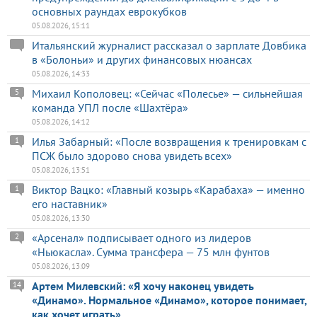
основных раундах еврокубков
05.08.2026, 15:11
Итальянский журналист рассказал о зарплате Довбика
в «Болоньи» и других финансовых нюансах
05.08.2026, 14:33
Михаил Кополовец: «Сейчас «Полесье» — сильнейшая
5
команда УПЛ после «Шахтёра»
05.08.2026, 14:12
Илья Забарный: «После возвращения к тренировкам с
1
ПСЖ было здорово снова увидеть всех»
05.08.2026, 13:51
Виктор Вацко: «Главный козырь «Карабаха» — именно
1
его наставник»
05.08.2026, 13:30
«Арсенал» подписывает одного из лидеров
2
«Ньюкасла». Сумма трансфера — 75 млн фунтов
05.08.2026, 13:09
Артем Милевский: «Я хочу наконец увидеть
14
«Динамо». Нормальное «Динамо», которое понимает,
как хочет играть»