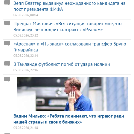
Зепп Блаттер выдвинул неожиданного кандидата на
пост президента ФИФА
06.08.2026, 00:04
Предраг Миятович: «Вся ситуация говорит мне, что
Винисиус не продлит контракт с «Реалом»
05.08.2026, 23:12
«Арсенал» и «Ньюкасл» согласовали трансфер Бруно
Гимарайнса
05.08.2026, 22:44
В Таиланде футболист погиб от удара молнии
05.08.2026, 22:16
Вадим Милько: «Ребята понимают, что играют ради
нашей страны и своих близких»
05.08.2026, 21:48