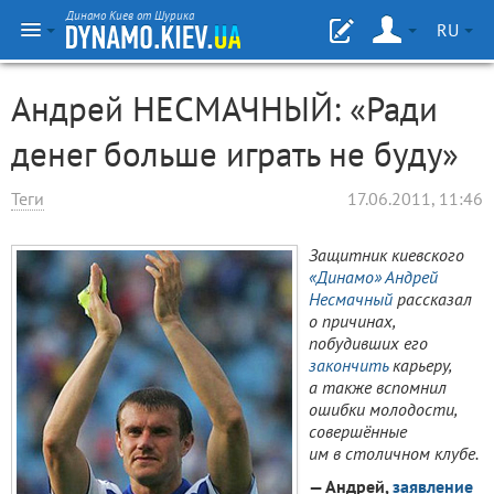
Динамо Киев от Шурика
RU
Андрей НЕСМАЧНЫЙ: «Ради
денег больше играть не буду»
Теги
17.06.2011, 11:46
Защитник киевского
«Динамо»
Андрей
Несмачный
рассказал
о причинах,
побудивших его
закончить
карьеру,
а также вспомнил
ошибки молодости,
совершённые
им в столичном клубе.
— Андрей,
заявление