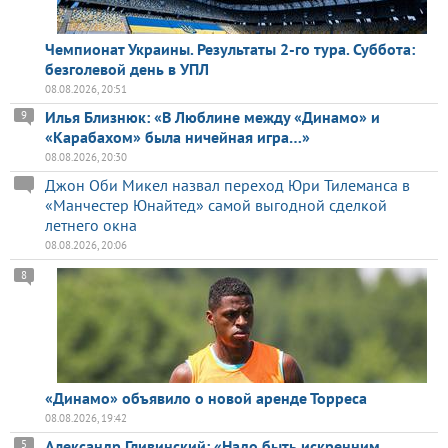
Чемпионат Украины. Результаты 2-го тура. Суббота:
безголевой день в УПЛ
08.08.2026, 20:51
Илья Близнюк: «В Люблине между «Динамо» и
9
«Карабахом» была ничейная игра…»
08.08.2026, 20:30
Джон Оби Микел назвал переход Юри Тилеманса в
«Манчестер Юнайтед» самой выгодной сделкой
летнего окна
08.08.2026, 20:06
8
«Динамо» объявило о новой аренде Торреса
08.08.2026, 19:42
Александр Гливинский: «Надо быть искренним,
5