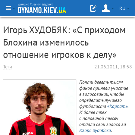
Динамо Киев от Шурика
RU
Игорь ХУДОБЯК: «С приходом
Блохина изменилось
отношение игроков к делу»
Теги
21.06.2011, 18:58
Почти девять тысяч
фанов приняли участие
в голосовании, чтобы
определить лучшего
футболиста
«Карпат»
.
И более трех
с половиной тысяч
отдали свои голоса за
Игоря Худобяка
.