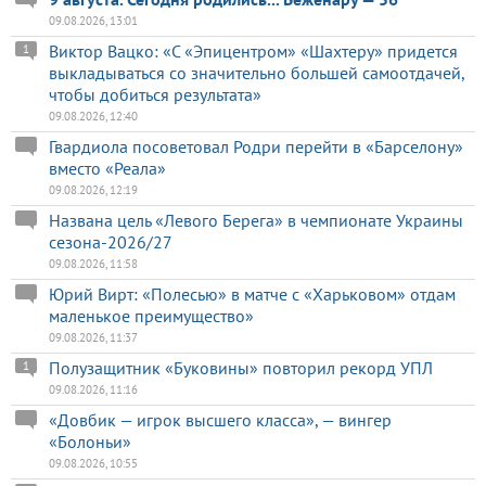
09.08.2026, 13:01
Виктор Вацко: «С «Эпицентром» «Шахтеру» придется
1
выкладываться со значительно большей самоотдачей,
чтобы добиться результата»
09.08.2026, 12:40
Гвардиола посоветовал Родри перейти в «Барселону»
вместо «Реала»
09.08.2026, 12:19
Названа цель «Левого Берега» в чемпионате Украины
сезона-2026/27
09.08.2026, 11:58
Юрий Вирт: «Полесью» в матче с «Харьковом» отдам
маленькое преимущество»
09.08.2026, 11:37
Полузащитник «Буковины» повторил рекорд УПЛ
1
09.08.2026, 11:16
«Довбик — игрок высшего класса», — вингер
«Болоньи»
09.08.2026, 10:55