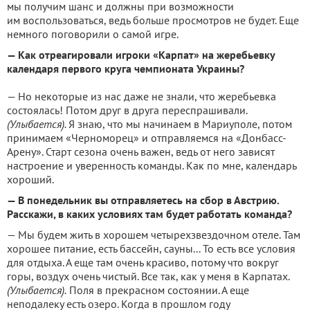
мы получим шанс и должны при возможности
им воспользоваться, ведь больше просмотров не будет. Еще
немного поговорили о самой игре.
— Как отреагировали игроки «Карпат» на жеребьевку
календаря первого круга чемпионата Украины?
— Но некоторые из нас даже не знали, что жеребьевка
состоялась! Потом друг в друга переспрашивали.
(Улыбается).
Я знаю, что мы начинаем в Мариуполе, потом
принимаем «Черноморец» и отправляемся на «Донбасс-
Арену». Старт сезона очень важен, ведь от него зависят
настроение и уверенность команды. Как по мне, календарь
хороший.
— В понедельник вы отправляетесь на сбор в Австрию.
Расскажи, в каких условиях там будет работать команда?
— Мы будем жить в хорошем четырехзвездочном отеле. Там
хорошее питание, есть бассейн, сауны... То есть все условия
для отдыха. А еще там очень красиво, потому что вокруг
горы, воздух очень чистый. Все так, как у меня в Карпатах.
(Улыбается).
Поля в прекрасном состоянии. А еще
неподалеку есть озеро. Когда в прошлом году