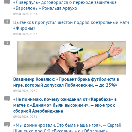
«Ливерпуль» договорился о переходе защитника
«Барселоны» Рональда Араухо
09.08.2026, 10:34
Цыганков пропустил шестой подряд контрольный матч
4
«Жироны»
09.08.2026, 10:13
3
Владимир Ковалюк: «Процент брака футболиста в
игре, который допускал Лобановский, — до 25%»
09.08.2026, 09:52
«Не понимаю, почему ожидания от «Карабаха» в
матче с «Динамо» были высокими», — экс-игрок
сборной Азербайджана
09.08.2026, 09:31
«Мы доминировали. Это была наша игра», — Сергей
1
Шищенко про 0:0 «Буковины» с «Оболонью»