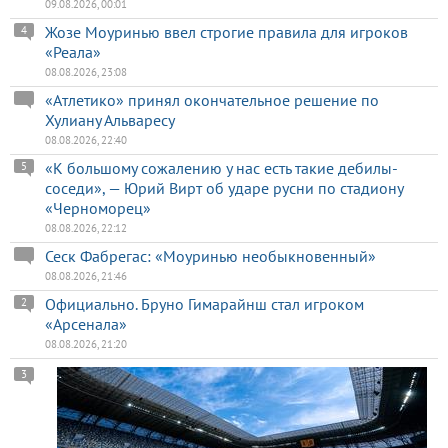
09.08.2026, 00:01
Жозе Моуринью ввел строгие правила для игроков
4
«Реала»
08.08.2026, 23:08
«Атлетико» принял окончательное решение по
Хулиану Альваресу
08.08.2026, 22:40
«К большому сожалению у нас есть такие дебилы-
5
соседи», — Юрий Вирт об ударе русни по стадиону
«Черноморец»
08.08.2026, 22:12
Сеск Фабрегас: «Моуринью необыкновенный»
08.08.2026, 21:46
Официально. Бруно Гимарайнш стал игроком
2
«Арсенала»
08.08.2026, 21:20
3