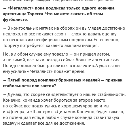
— «Металлист» пока подписал только одного новичка
аргентинца Торесса. Что можете сказать об этом
футболисте.
— В контрольных матчах на сборах он выглядел достаточно
неплохо, но все покажет сезон — сложно давать оценку
по нескольким неофициальным поединкам. Естественно,
Торресу потребуется какая-то акклиматизация.
Но, в любом случае ему повезло — он пришел летом,
а не зимой, все-таки погода сейчас больше аргентинская.
По идее должен быстро влиться в коллектив. А удастся ли
ему усилить «Металлист» покажет время.
— Пятый подряд комплект бронзовых медалей — признак
стабильности или застоя?
— Думаю, это скорее свидетельствует о нашей стабильности.
Конечно, команда хочет бороться за второе место,
но сейчас все подтянулись к хорошему уровню и мы,
и «Днепр», и «Шахтер» с «Динамо». Конечно, будет тяжело,
но потенциал есть, в любом случае команда ставит такую
задачу и сделает все для ее достижения.