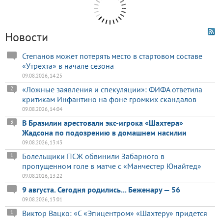
Новости
Степанов может потерять место в стартовом составе
«Утрехта» в начале сезона
09.08.2026, 14:25
«Ложные заявления и спекуляции»: ФИФА ответила
2
критикам Инфантино на фоне громких скандалов
09.08.2026, 14:04
В Бразилии арестовали экс-игрока «Шахтера»
3
Жадсона по подозрению в домашнем насилии
09.08.2026, 13:43
Болельщики ПСЖ обвинили Забарного в
1
пропущенном голе в матче с «Манчестер Юнайтед»
09.08.2026, 13:22
9 августа. Сегодня родились... Беженару — 56
09.08.2026, 13:01
Виктор Вацко: «С «Эпицентром» «Шахтеру» придется
1