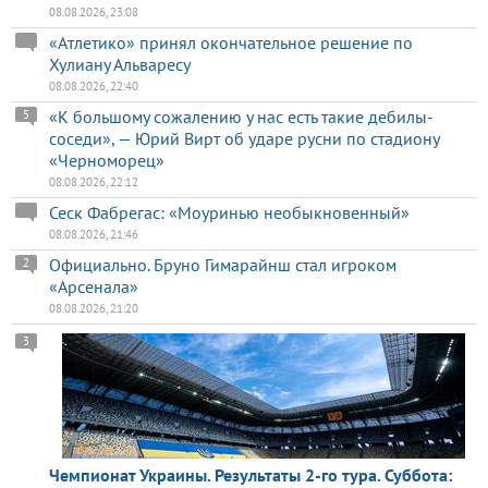
08.08.2026, 23:08
«Атлетико» принял окончательное решение по
Хулиану Альваресу
08.08.2026, 22:40
«К большому сожалению у нас есть такие дебилы-
5
соседи», — Юрий Вирт об ударе русни по стадиону
«Черноморец»
08.08.2026, 22:12
Сеск Фабрегас: «Моуринью необыкновенный»
08.08.2026, 21:46
Официально. Бруно Гимарайнш стал игроком
2
«Арсенала»
08.08.2026, 21:20
3
Чемпионат Украины. Результаты 2-го тура. Суббота: