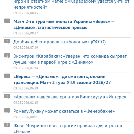
игрой в ответном матче с «Карабахом» удастся уйти от
неприятностей»
09.08.2026, 08:43
Матч 2-го тура чемпионата Украины «Верес» —
«Динамо»: статистическое превью
09.08.2026, 08:17
Довбик дебютировал за «Болонью» (ФОТО)
1
09.08.2026, 07:49
Экс-игрок «Карабаха»: «Уверен, что команда сыграет
1
лучше, чем в первой игре с «Динамо»
09.08.2026, 07:14
«Верес» — «Динамо»: где смотреть, онлайн
трансляция. Матч 2 тура УПЛ сезона-2026/27
09.08.2026, 06:29
«Арсенал» нашёл альтернативу Винисиусу в «Интере»
1
09.08.2026, 02:15
Ромелу Лукаку может оказаться в «Фенербахче»
09.08.2026, 00:01
Жозе Моуринью ввел строгие правила для игроков
5
«Реала»