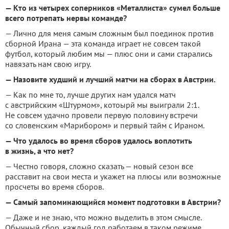
— Кто из четырех соперников «Металлиста» сумел больше
всего потрепать нервы команде?
— Лично для меня самым сложным был поединок против
сборной Ирана — эта команда играет не совсем такой
футбол, который любим мы — плюс они и сами старались
навязать нам свою игру.
— Назовите худший и лучший матчи на сборах в Австрии.
— Как по мне то, лучше других нам удался матч
с австрийским «Штурмом», котоырй мы выиграли 2:1.
Не совсем удачно провели первую половину встречи
со словенским «Марибором» и первый тайм с Ираном.
— Что удалось во время сборов удалось воплотить
в жизнь, а что нет?
— Честно говоря, сложно сказать — новый сезон все
расставит на свои места и укажет на плюсы или возможные
просчеты во время сборов.
— Самый запоминающийся момент подготовки в Австрии?
— Даже и не знаю, что можно выделить в этом смысле.
Обычный сбор, каждый год работаем в таком режиме.