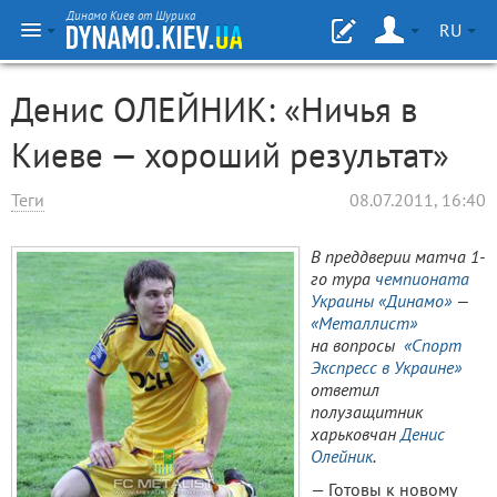
Динамо Киев от Шурика
RU
Денис ОЛЕЙНИК: «Ничья в
Киеве — хороший результат»
Теги
08.07.2011, 16:40
В преддверии матча 1-
го тура
чемпионата
Украины
«Динамо»
—
«Металлист»
на вопросы
«Спорт
Экспресс в Украине»
ответил
полузащитник
харьковчан
Денис
Олейник
.
— Готовы к новому