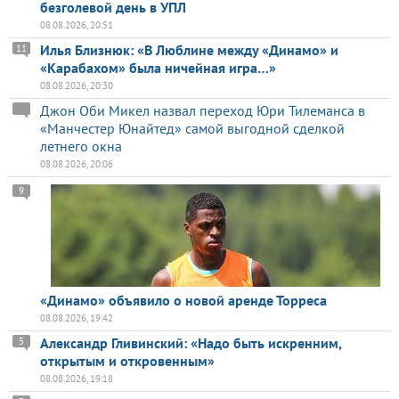
безголевой день в УПЛ
08.08.2026, 20:51
Илья Близнюк: «В Люблине между «Динамо» и
11
«Карабахом» была ничейная игра…»
08.08.2026, 20:30
Джон Оби Микел назвал переход Юри Тилеманса в
«Манчестер Юнайтед» самой выгодной сделкой
летнего окна
08.08.2026, 20:06
9
«Динамо» объявило о новой аренде Торреса
08.08.2026, 19:42
Александр Гливинский: «Надо быть искренним,
5
открытым и откровенным»
08.08.2026, 19:18