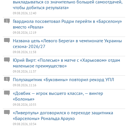
выкладываться со значительно большей самоотдачей,
чтобы добиться результата»
09.08.2026, 12:40
Гвардиола посоветовал Родри перейти в «Барселону»
1
вместо «Реала»
09.08.2026, 12:19
Названа цель «Левого Берега» в чемпионате Украины
сезона-2026/27
09.08.2026, 11:58
Юрий Вирт: «Полесью» в матче с «Харьковом» отдам
маленькое преимущество»
09.08.2026, 11:37
Полузащитник «Буковины» повторил рекорд УПЛ
1
09.08.2026, 11:16
«Довбик — игрок высшего класса», — вингер
«Болоньи»
09.08.2026, 10:55
«Ливерпуль» договорился о переходе защитника
«Барселоны» Рональда Араухо
09.08.2026, 10:34