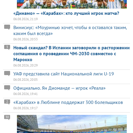
«Динамо» — «Карабах»: кто лучший игрок матча?
06.08.2026, 21:19
Винисиус: «Моуринью хочет, чтобы я оставался таким,
каким был всегда»
06.08.2026, 20:53
Новый скандал? В Испании заговорили о расторжении
3
соглашения о проведении ЧМ-2030 совместно с
Марокко
06.08.2026, 20:29
УАФ представила сайт Национальной лиги U-19
06.08.2026, 20:05
Официально. Ян Диоманде — игрок «Реала»
06.08.2026, 19:41
«Карабах» в Люблине поддержат 300 болельщиков
2
06.08.2026, 19:17
30