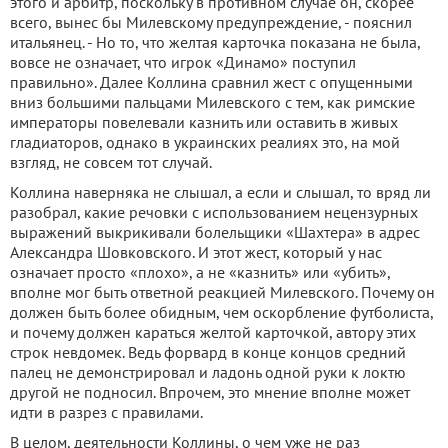
этого и арбитр, поскольку в противном случае он, скорее
всего, вынес бы Милевскому предупреждение, - пояснил
итальянец. - Но то, что желтая карточка показана не была,
вовсе не означает, что игрок «Динамо» поступил
правильно». Далее Коллина сравнил жест с опущенными
вниз большими пальцами Милевского с тем, как римские
императоры повелевали казнить или оставить в живых
гладиаторов, однако в украинских реалиях это, на мой
взгляд, не совсем тот случай.
Коллина наверняка не слышал, а если и слышал, то вряд ли
разобрал, какие речовки с использованием нецензурных
выражений выкрикивали болельщики «Шахтера» в адрес
Александра Шовковского. И этот жест, который у нас
означает просто «плохо», а не «казнить» или «убить»,
вполне мог быть ответной реакцией Милевского. Почему он
должен быть более обидным, чем оскорбление футболиста,
и почему должен караться желтой карточкой, автору этих
строк невдомек. Ведь форвард в конце концов средний
палец не демонстрировал и ладонь одной руки к локтю
другой не подносил. Впрочем, это мнение вполне может
идти в разрез с правилами.
В целом, деятельности Коллины, о чем уже не раз