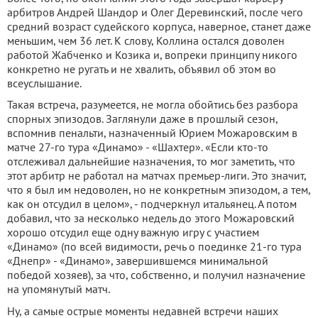
арбитров Андрей Шандор и Олег Деревинский, после чего
средний возраст судейского корпуса, наверное, станет даже
меньшим, чем 36 лет. К слову, Коллина остался доволен
работой Жабченко и Козика и, вопреки принципу никого
конкретно не ругать и не хвалить, объявил об этом во
всеуслышание.
Такая встреча, разумеется, не могла обойтись без разбора
спорных эпизодов. Заглянули даже в прошлый сезон,
вспомнив пенальти, назначенный Юрием Можаровским в
матче 27-го тура «Динамо» - «Шахтер». «Если кто-то
отслеживал дальнейшие назначения, то мог заметить, что
этот арбитр не работал на матчах премьер-лиги. Это значит,
что я был им недоволен, но не конкретным эпизодом, а тем,
как он отсудил в целом», - подчеркнул итальянец. А потом
добавил, что за несколько недель до этого Можаровский
хорошо отсудил еще одну важную игру с участием
«Динамо» (по всей видимости, речь о поединке 21-го тура
«Днепр» - «Динамо», завершившемся минимальной
победой хозяев), за что, собственно, и получил назначение
на упомянутый матч.
Ну, а самые острые моменты недавней встречи наших