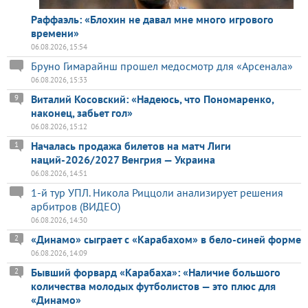
Раффаэль: «Блохин не давал мне много игрового
времени»
06.08.2026, 15:54
Бруно Гимарайнш прошел медосмотр для «Арсенала»
06.08.2026, 15:33
Виталий Косовский: «Надеюсь, что Пономаренко,
9
наконец, забьет гол»
06.08.2026, 15:12
Началась продажа билетов на матч Лиги
1
наций-2026/2027 Венгрия — Украина
06.08.2026, 14:51
1-й тур УПЛ. Никола Риццоли анализирует решения
арбитров (ВИДЕО)
06.08.2026, 14:30
«Динамо» сыграет с «Карабахом» в бело-синей форме
2
06.08.2026, 14:09
Бывший форвард «Карабаха»: «Наличие большого
2
количества молодых футболистов — это плюс для
«Динамо»