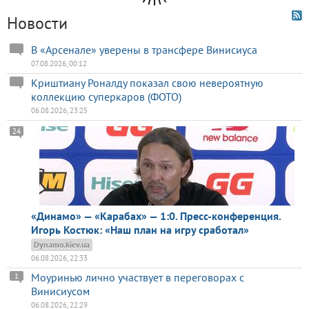
Новости
В «Арсенале» уверены в трансфере Винисиуса
07.08.2026, 00:12
Криштиану Роналду показал свою невероятную
коллекцию суперкаров (ФОТО)
06.08.2026, 23:25
24
«Динамо» — «Карабах» — 1:0. Пресс-конференция.
Игорь Костюк: «Наш план на игру сработал»
Dynamo.kiev.ua
06.08.2026, 22:33
Моуринью лично участвует в переговорах с
1
Винисиусом
06.08.2026, 22:29