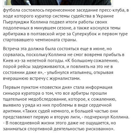
футбола состоялось перенесенное заседание пресс-клуба, в
ходе которого куратор системы судейства в Украине
Пьерлуиджи Коллина подвел итоги работы своих
подопечных в минувшем сезоне, а также коснулся темы
арбитража в полтавской игре за Суперкубок и первом туре
стартовавшего чемпионата страны.
Встреча эта должна была состояться еще в июне, но
сорвалась, поскольку Коллина не смог вовремя прибыть в
Киев из-за нелетной погоды. «К большому сожалению,
порой рейсы задерживаются, и повлиять на это не в
состоянии даже я», - улыбнулся итальянец, открывая
вчерашнюю встречу с журналистами.
Первым пунктом «повестки дня» стала информация
синьора куратора о том, что все арбитры прошли
тщательное медобследование, которое, к сожалению,
выявило у ряда из них проблемы в виде сердечной
аритмии. «Таких судей немного, и большей частью они
представляют первую и вторую лиги, - подчеркнул Коллина.
- В повседневной жизни этого даже не ощущается, но
заниматься спортивной деятельностью рискованно».