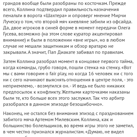
грандов вообще были разобраны по косточкам. Прежде
всего, Коллина подтвердил правильность назначения
пенальти в ворота «Шахтера» и опроверг мнение Мирчи
Луческу о том, что второй мяч киевляне забили из офсайда.
Да, двое игроков в синей форме в момент передачи Олега
Гусева, возможно (на этом слове куратор акцентировал
внимание) и были в положении «вне игры», но в любом
случае не мешали защитникам и обзор вратарю не
закрывали. А значит, Пап Диакате забивал по правилам.
Затем Коллина разобрал момент в концовке первого тайма,
когда команды, грубо говоря, пошли стенка на стенку. «Вот
мы с вами говорим о fair play, но когда 16 человек ни с того
ни с сего начинают выяснять отношения в центре поля, - это
неприемлемо, - возмутился он. - И ведь не было никаких
предпосылок к конфликту. Желтыми карточками наказаны
были те, кто больше всех этого заслужил. Так что арбитр
разобрался в данном эпизоде безошибочно».
Наконец, не остался без внимания эпизод с празднованием
забитого мяча Артемом Милевским. Коллина, как и
большинство болельщиков, во время игры этого не заметил,
в чем честно признался журналистам. «Думаю, не видел