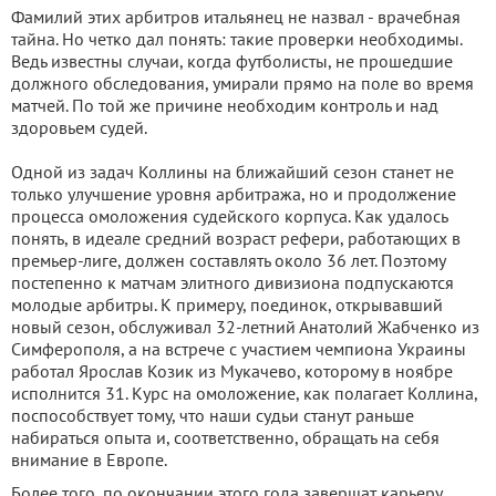
Фамилий этих арбитров итальянец не назвал - врачебная
тайна. Но четко дал понять: такие проверки необходимы.
Ведь известны случаи, когда футболисты, не прошедшие
должного обследования, умирали прямо на поле во время
матчей. По той же причине необходим контроль и над
здоровьем судей.
Одной из задач Коллины на ближайший сезон станет не
только улучшение уровня арбитража, но и продолжение
процесса омоложения судейского корпуса. Как удалось
понять, в идеале средний возраст рефери, работающих в
премьер-лиге, должен составлять около 36 лет. Поэтому
постепенно к матчам элитного дивизиона подпускаются
молодые арбитры. К примеру, поединок, открывавший
новый сезон, обслуживал 32-летний Анатолий Жабченко из
Симферополя, а на встрече с участием чемпиона Украины
работал Ярослав Козик из Мукачево, которому в ноябре
исполнится 31. Курс на омоложение, как полагает Коллина,
поспособствует тому, что наши судьи станут раньше
набираться опыта и, соответственно, обращать на себя
внимание в Европе.
Более того, по окончании этого года завершат карьеру