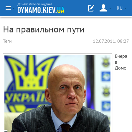
Динамо Киев от Шурика
RU
На правильном пути
Теги
12.07.2011, 08:27
Вчера
в
Доме