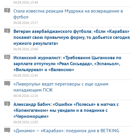
06.08.2026, 13:48
Стала известна реакция Мудрика на возвращение в
3
футбол
06.08.2026, 13:27
Ветеран азербайджанского футбола: «Если «Карабах»
1
покажет свою привычную форму, то добьется сегодня
нужного результата»
06.08.2026, 13:06
Испанский журналист: «Требования Цыганкова по
21
зарплате отпугнули «Реал Сосьедад», «Эспаньол»,
«Вильярреал» и «Валенсию»
06.08.2026, 12:45
«Ливерпуль» ведет переговоры с еще одним
нападающим ПСЖ
06.08.2026, 12:24
Александр Бабич: «Ошибки «Полесья» в матчах с
1
«Копенгагеном» мы увидели и в поединке с
«Черноморцем»
06.08.2026, 12:03
«Динамо» — «Карабах»: поединок дня в BETKING