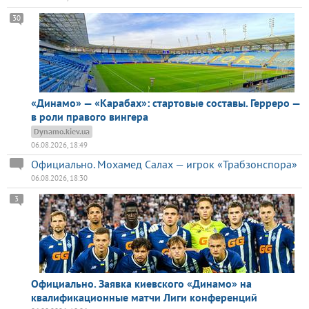
30
«Динамо» — «Карабах»: стартовые составы. Герреро —
в роли правого вингера
Dynamo.kiev.ua
06.08.2026, 18:49
Официально. Мохамед Салах — игрок «Трабзонспора»
06.08.2026, 18:30
3
Официально. Заявка киевского «Динамо» на
квалификационные матчи Лиги конференций