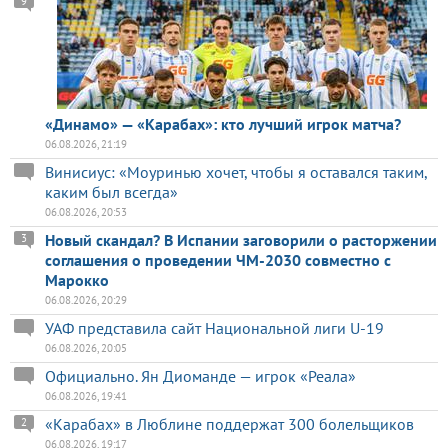
9
«Динамо» — «Карабах»: кто лучший игрок матча?
06.08.2026, 21:19
Винисиус: «Моуринью хочет, чтобы я оставался таким,
каким был всегда»
06.08.2026, 20:53
Новый скандал? В Испании заговорили о расторжении
3
соглашения о проведении ЧМ-2030 совместно с
Марокко
06.08.2026, 20:29
УАФ представила сайт Национальной лиги U-19
06.08.2026, 20:05
Официально. Ян Диоманде — игрок «Реала»
06.08.2026, 19:41
«Карабах» в Люблине поддержат 300 болельщиков
2
06.08.2026, 19:17