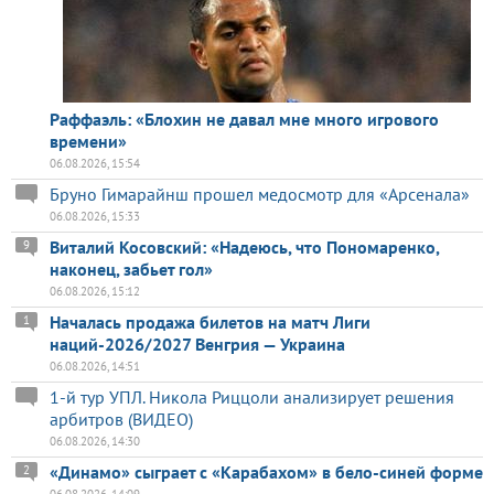
Раффаэль: «Блохин не давал мне много игрового
времени»
06.08.2026, 15:54
Бруно Гимарайнш прошел медосмотр для «Арсенала»
06.08.2026, 15:33
Виталий Косовский: «Надеюсь, что Пономаренко,
9
наконец, забьет гол»
06.08.2026, 15:12
Началась продажа билетов на матч Лиги
1
наций-2026/2027 Венгрия — Украина
06.08.2026, 14:51
1-й тур УПЛ. Никола Риццоли анализирует решения
арбитров (ВИДЕО)
06.08.2026, 14:30
«Динамо» сыграет с «Карабахом» в бело-синей форме
2
06.08.2026, 14:09