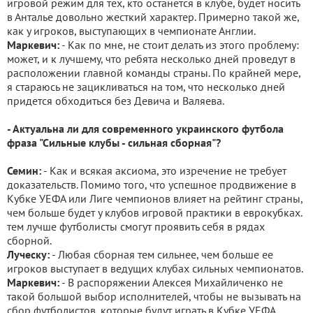
игровой режим для тех, кто останется в клубе, будет носить
в Анталье довольно жесткий характер. Примерно такой же,
как у игроков, выступающих в чемпионате Англии.
Маркевич:
- Как по мне, не стоит делать из этого проблему:
может, и к лучшему, что ребята несколько дней проведут в
расположении главной команды страны. По крайней мере,
я стараюсь не зацикливаться на том, что несколько дней
придется обходиться без Девича и Валяева.
- Актуальна ли для современного украинского футбола
фраза "Сильные клубы - сильная сборная"?
Семин:
- Как и всякая аксиома, это изречение не требует
доказательств. Помимо того, что успешное продвижение в
Кубке УЕФА или Лиге чемпионов влияет на рейтинг страны,
чем больше будет у клубов игровой практики в еврокубках.
тем лучше футболисты смогут проявить себя в рядах
сборной.
Луческу:
- Любая сборная тем сильнее, чем больше ее
игроков выступает в ведущих клубах сильных чемпионатов.
Маркевич:
- В распоряжении Алексея Михайличенко не
такой большой выбор исполнителей, чтобы не вызывать на
сбор футболистов, которые будут играть в Кубке УЕФА.