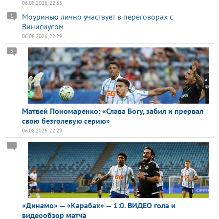
06.08.2026, 22:33
Моуринью лично участвует в переговорах с
1
Винисиусом
06.08.2026, 22:29
3
Матвей Пономаренко: «Слава Богу, забил и прервал
свою безголевую серию»
06.08.2026, 22:29
«Динамо» — «Карабах» — 1:0. ВИДЕО гола и
видеообзор матча