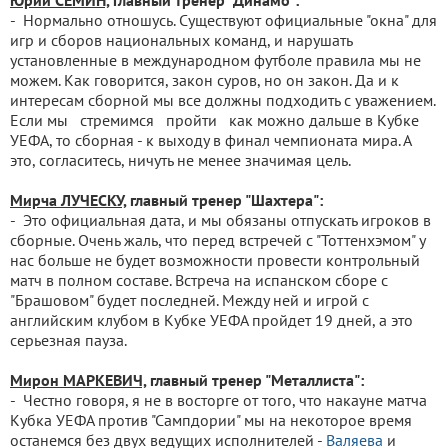
Юрий СЕМИН,
главный тренер "Динамо":
- Нормально отношусь. Существуют официальные "окна" для
игр и сборов национальных команд, и нарушать
установленные в международном футболе правила мы не
можем. Как говорится, закон суров, но он закон. Да и к
интересам сборной мы все должны подходить с уважением.
Если мы стремимся пройти как можно дальше в Кубке
УЕФА, то сборная - к выходу в финал чемпионата мира. А
это, согласитесь, ничуть не менее значимая цель.
Мирча ЛУЧЕСКУ,
главный тренер "Шахтера":
- Это официальная дата, и мы обязаны отпускать игроков в
сборные. Очень жаль, что перед встречей с "Тоттенхэмом" у
нас больше не будет возможности провести контрольный
матч в полном составе. Встреча на испанском сборе с
"Брашовом" будет последней. Между ней и игрой с
английским клубом в Кубке УЕФА пройдет 19 дней, а это
серьезная пауза.
Мирон МАРКЕВИЧ,
главный тренер "Металлиста":
- Честно говоря, я не в восторге от того, что накауне матча
Кубка УЕФА против "Сампдории" мы на некоторое время
останемся без двух ведущих исполнителей -
Валяева
и