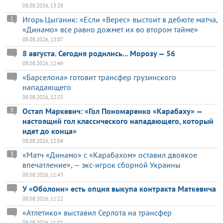
08.08.2026, 13:28
Игорь Цыганик: «Если «Верес» выстоит в дебюте матча,
1
«Динамо» все равно дожмет их во втором тайме»
08.08.2026, 13:07
8 августа. Сегодня родились... Морозу — 56
08.08.2026, 12:46
«Барселона» готовит трансфер грузинского
нападающего
08.08.2026, 12:25
Остап Маркевич: «Гол Пономаренко «Карабаху» —
3
настоящий гол классического нападающего, который
идет до конца»
08.08.2026, 12:04
«Матч «Динамо» с «Карабахом» оставил двоякое
3
впечатление», — экс-игрок сборной Украины
08.08.2026, 11:43
У «Оболони» есть опция выкупа контракта Маткевича
08.08.2026, 11:22
«Атлетико» выставил Серлота на трансфер
08.08.2026, 11:01