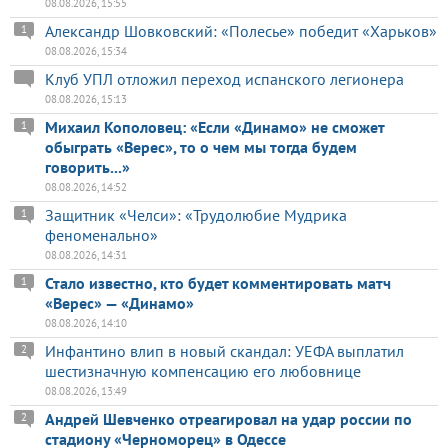
08.08.2026, 15:55
Александр Шовковский: «Полесье» победит «Харьков»
1
08.08.2026, 15:34
Клуб УПЛ отложил переход испанского легионера
08.08.2026, 15:13
Михаил Кополовец: «Если «Динамо» не сможет
1
обыграть «Верес», то о чем мы тогда будем
говорить...»
08.08.2026, 14:52
Защитник «Челси»: «Трудолюбие Мудрика
1
феноменально»
08.08.2026, 14:31
Стало известно, кто будет комментировать матч
1
«Верес» — «Динамо»
08.08.2026, 14:10
Инфантино влип в новый скандал: УЕФА выплатил
2
шестизначную компенсацию его любовнице
08.08.2026, 13:49
Андрей Шевченко отреагировал на удар россии по
2
стадиону «Черноморец» в Одессе