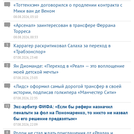
«Тоттенхэм» договорился о продлении контракта с
Мики ван де Веном
08.08.2026, 03:10
«Арсенал» заинтересован в трансфере Феррана
Торреса
08.08.2026, 00:33
Каррагер раскритиковал Салаха за переход в
3
«Трабзонспор»
07.08.2026, 23:48
Ян Диоманде: «Переход в «Реал» — это воплощение
2
моей детской мечты»
07.08.2026, 23:03
«Лидс» оформил самый дорогой трансфер в своей
истории, подписав голкипера «Манчестер Сити»
07.08.2026, 22:35
Экс-арбитр ФИФА: «Если бы рефери назначил
13
пенальти за фол на Пономаренко, то никто не назвал
бы его решение предвзятым»
07.08.2026, 22:09
Родри не стал ждать приглашения от «Реала» и
8