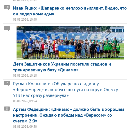
Иван Гецко: «Шапаренко неплохо выглядит. Видно, что
19
он лидер команды»
08.08.2026, 10:40
Дети Защитников Украины посетили стадион и
тренировочную базу «Динамо»
08.08.2026, 10:18
Руслан Костышин: «Об ударе по стадиону
2
«Черноморец» в автобусе по пути на игру в Одессу.
УПЛ нас сразу развернула»
08.08.2026, 09:54
Артем Федецкий: «Динамо» должно быть в хорошем
8
настроении. Ожидаю победы над «Вересом» со
счетом 2:0»
08.08.2026, 09:30