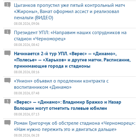
Цыганков пропустил уже пятый контрольный матч
1
«Жироны», Ванат оформил ассист и реализовал
пенальти (ВИДЕО)
08.08.2026, 09:06
Президент УПЛ: «Направим наших сотрудников на
1
стадион «Черноморец»
08.08.2026, 08:42
Начинается 2-й тур УПЛ. «Верес» — «Динамо»,
«Полесье» — «Харьков» и другие матчи. Расписание,
принимающие города и стадионы
08.08.2026, 08:16
«Унион» объявил о продлении контракта с
воспитанником «Динамо»
08.08.2026, 07:48
«Верес» — «Динамо»: Владимир Бражко и Назар
3
Волошин могут отметить голевые юбилеи
08.08.2026, 07:13
Роман Григорчук об обстреле стадиона «Черноморец»:
«Нам нужно пережить это и двигаться дальше»
08.08.2026, 06:28