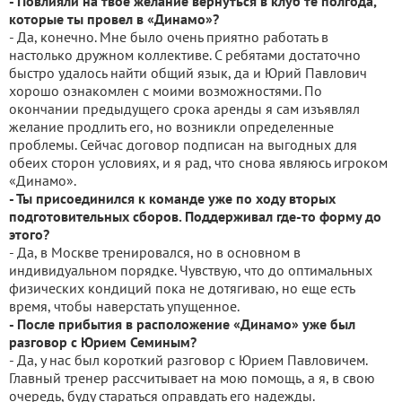
- Повлияли на твое желание вернуться в клуб те полгода,
которые ты провел в «Динамо»?
- Да, конечно. Мне было очень приятно работать в
настолько дружном коллективе. С ребятами достаточно
быстро удалось найти общий язык, да и Юрий Павлович
хорошо ознакомлен с моими возможностями. По
окончании предыдущего срока аренды я сам изъявлял
желание продлить его, но возникли определенные
проблемы. Сейчас договор подписан на выгодных для
обеих сторон условиях, и я рад, что снова являюсь игроком
«Динамо».
- Ты присоединился к команде уже по ходу вторых
подготовительных сборов. Поддерживал где-то форму до
этого?
- Да, в Москве тренировался, но в основном в
индивидуальном порядке. Чувствую, что до оптимальных
физических кондиций пока не дотягиваю, но еще есть
время, чтобы наверстать упущенное.
- После прибытия в расположение «Динамо» уже был
разговор с Юрием Семиным?
- Да, у нас был короткий разговор с Юрием Павловичем.
Главный тренер рассчитывает на мою помощь, а я, в свою
очередь, буду стараться оправдать его надежды.