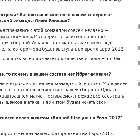
мотрели? Каково ваше мнение о вашем сопернике
льной команды Олеге Блохине?
 встречались с этой командой совсем недавно —
льная команда. И спарринг с таким оппонентом —
и для сборной Украины этот матч также важен: ведь
е, на котором она будет выступать во время Евро-2012.
. Но я прекрасно помню его в качестве игрока — это был
че, то почему в вашем составе нет Ибрагимовича?
жным игроком для нашей команды. Но в игре с Молдавией
бре он снова присоединится к нашей сборной. Однако
завтрашнем матче. Постараемся, прежде всего, сыграть
ы шансов в атаке, и при этом будем искать свои
стности перед визитом сборной Швеции на Евро-2012?
вопрос с местом нашего базирования на Евро-2012.