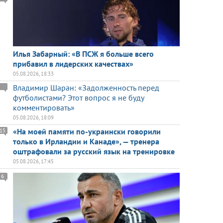
Илья Забарный: «В ПСЖ я больше всего
прибавил в лидерских качествах»
05.08.2026, 18:33
Владимир Шаран: «Задолженность перед
футболистами? Этот вопрос я не буду
комментировать»
05.08.2026, 18:09
«На моей памяти по-украински говорили
15
только в Ирландии и Канаде», — тренера
оштрафовали за русский язык на тренировке
05.08.2026, 17:45
6