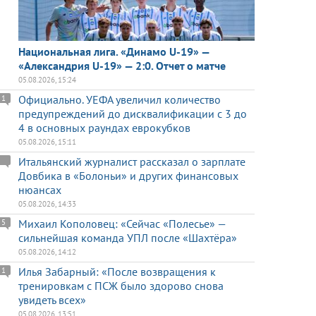
Национальная лига. «Динамо U-19» —
«Александрия U-19» — 2:0. Отчет о матче
05.08.2026, 15:24
Официально. УЕФА увеличил количество
1
предупреждений до дисквалификации с 3 до
4 в основных раундах еврокубков
05.08.2026, 15:11
Итальянский журналист рассказал о зарплате
Довбика в «Болоньи» и других финансовых
нюансах
05.08.2026, 14:33
Михаил Кополовец: «Сейчас «Полесье» —
5
сильнейшая команда УПЛ после «Шахтёра»
05.08.2026, 14:12
Илья Забарный: «После возвращения к
1
тренировкам с ПСЖ было здорово снова
увидеть всех»
05.08.2026, 13:51