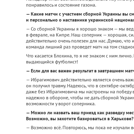
понравилось и состояние газона.
— Какие матчи с участием сборной Украины вы с
и персонально о наставнике украинской национа
— Со сборной Украины я хорошо знаком — мы ведь
в феврале, на Кипре. Наш соперник — хорошая, си
действительно очень полезен для нас. Думаю, что 
команда лишний раз проведет матч на том стадион
Что касается Блохина, то я не знаком с ним лично
выдающийся футболист!
— Если для вас важен результат в завтрашнем мат
— Ибрагимович действительно является очень ва
он получил травму. Надеюсь, что в сентябре-октя
даже без Ибрагимовича мы настроены на победу в 
надежно в обороне, чтобы не дать сборной Украин
возможности у ворот соперника.
— Можно ли назвать ваш приезд как разведку ме
Возможно, вы захотите базироваться в Харькове?
— Возможно всё. Повторюсь, мы пока не изучали 