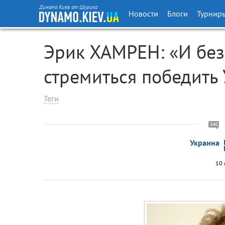
Динамо Киев от Шурика
Новости
Блоги
Турнир
Эрик ХАМРЕН: «И бе
стремиться победить
Теги
340
Украина
10 