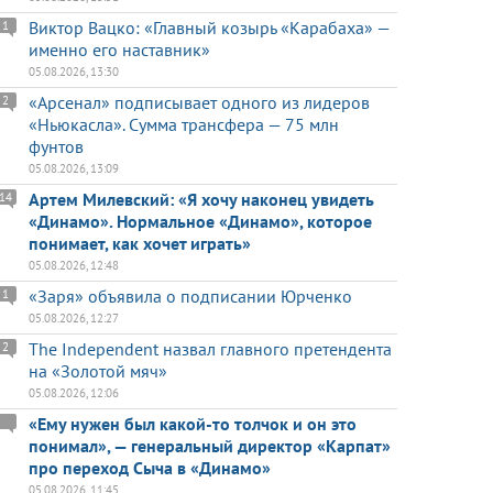
Виктор Вацко: «Главный козырь «Карабаха» —
1
именно его наставник»
05.08.2026, 13:30
«Арсенал» подписывает одного из лидеров
2
«Ньюкасла». Сумма трансфера — 75 млн
фунтов
05.08.2026, 13:09
Артем Милевский: «Я хочу наконец увидеть
14
«Динамо». Нормальное «Динамо», которое
понимает, как хочет играть»
05.08.2026, 12:48
«Заря» объявила о подписании Юрченко
1
05.08.2026, 12:27
The Independent назвал главного претендента
2
на «Золотой мяч»
05.08.2026, 12:06
«Ему нужен был какой-то толчок и он это
понимал», — генеральный директор «Карпат»
про переход Сыча в «Динамо»
05.08.2026, 11:45