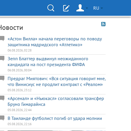
RU
Новости
«Астон Вилла» начала переговоры по поводу
защитника мадридского «Атлетико»
06.08.2026, 02:28
Зепп Блаттер выдвинул неожиданного
кандидата на пост президента ФИФА
06.08.2026, 00:04
Предраг Миятович: «Вся ситуация говорит мне,
что Винисиус не продлит контракт с «Реалом»
05.08.2026, 23:12
«Арсенал» и «Ньюкасл» согласовали трансфер
Бруно Гимарайнса
05.08.2026, 22:44
В Таиланде футболист погиб от удара молнии
05.08.2026, 22:16