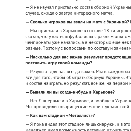
— Я не изучал пристально состав сборной Украины
случае, ожидаю завтра интересного матча.
— Сколько игроков вы взяли на матч с Украиной? 
— Мы приехали в Харькове в составе 18-ти игроков
сказал, что у нас есть футболисты с разным опыто
чемпионаты уже начались, а в некоторых еще нет
разные. Поэтому с вопросами по составу и замена
— Насколько для вас важен результат предстоящег
поставить игру своей команды?
— Результат для нас всегда важен. Мы в каждом ма
все для того, чтобы обыграть сборную Украины. Э
и состав наиграть, но результат, все же, на первом 
— Бывали ли вы когда-нибудь в Харькове?
— Нет. Я впервые и в Харькове, и вообще в Украине
Мы проводили товарищеские матчи с украинской к
— Как вам стадион «Металлист»?
— Я пока видел этот стадион лишь снаружи, и в эт
менеджер имел возможность детально изучить эту ар