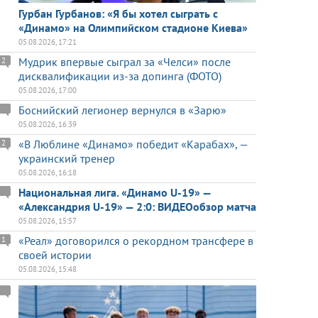
Гурбан Гурбанов: «Я бы хотел сыграть с
«Динамо» на Олимпийском стадионе Киева»
05.08.2026, 17:21
Мудрик впервые сыграл за «Челси» после
2
дисквалификации из-за допинга (ФОТО)
05.08.2026, 17:00
Боснийский легионер вернулся в «Зарю»
05.08.2026, 16:39
«В Люблине «Динамо» победит «Карабах», —
2
украинский тренер
05.08.2026, 16:18
Национальная лига. «Динамо U-19» —
«Александрия U-19» — 2:0: ВИДЕОобзор матча
05.08.2026, 15:57
«Реал» договорился о рекордном трансфере в
1
своей истории
05.08.2026, 15:48