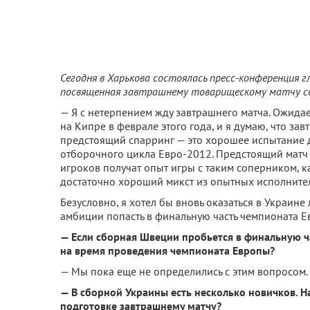
Сегодня в Харькова состоялась пресс-конференция 
посвященная завтрашнему товарищескому матчу со
— Я с нетерпением жду завтрашнего матча. Ожида
на Кипре в феврале этого года, и я думаю, что зав
предстоящий спарринг — это хорошее испытание 
отборочного цикла Евро-2012. Предстоящий матч 
игроков получат опыт игры с таким соперником, к
достаточно хороший микст из опытных исполните
Безусловно, я хотел бы вновь оказаться в Украине 
амбиции попасть в финальную часть чемпионата Ев
— Если сборная Швеции пробьется в финальную ча
на время проведения чемпионата Европы?
— Мы пока еще не определились с этим вопросом. 
— В сборной Украины есть несколько новичков. Н
подготовке завтрашнему матчу?