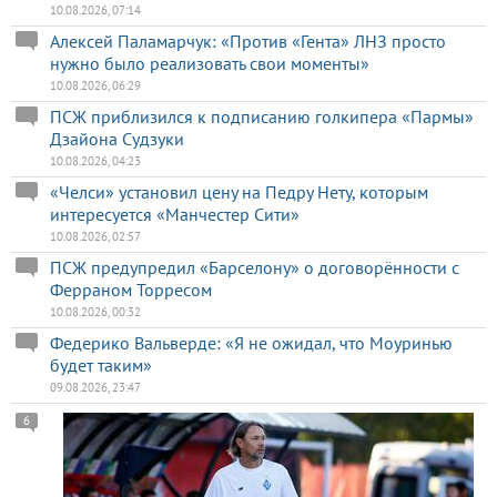
10.08.2026, 07:14
Алексей Паламарчук: «Против «Гента» ЛНЗ просто
нужно было реализовать свои моменты»
10.08.2026, 06:29
ПСЖ приблизился к подписанию голкипера «Пармы»
Дзайона Судзуки
10.08.2026, 04:23
«Челси» установил цену на Педру Нету, которым
интересуется «Манчестер Сити»
10.08.2026, 02:57
ПСЖ предупредил «Барселону» о договорённости с
Ферраном Торресом
10.08.2026, 00:32
Федерико Вальверде: «Я не ожидал, что Моуринью
будет таким»
09.08.2026, 23:47
6