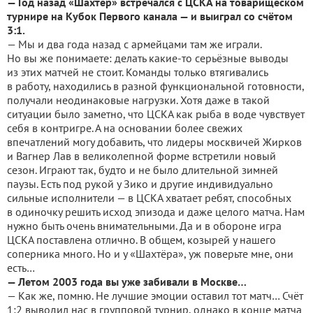
— Год назад «Шахтёр» встречался с ЦСКА на товарищеском
турнире на Кубок Первого канала — и выиграл со счётом
3:1.
— Мы и два года назад с армейцами там же играли.
Но вы же понимаете: делать какие-то серьёзные выводы
из этих матчей не стоит. Команды только втягивались
в работу, находились в разной функциональной готовности,
получали неодинаковые нагрузки. Хотя даже в такой
ситуации было заметно, что ЦСКА как рыба в воде чувствует
себя в контригре. А на основании более свежих
впечатлений могу добавить, что лидеры москвичей Жирков
и Вагнер Лав в великолепной форме встретили новый
сезон. Играют так, будто и не было длительной зимней
паузы. Есть под рукой у Зико и другие индивидуально
сильные исполнители — в ЦСКА хватает ребят, способных
в одиночку решить исход эпизода и даже целого матча. Нам
нужно быть очень внимательными. Да и в обороне игра
ЦСКА поставлена отлично. В общем, козырей у нашего
соперника много. Но и у «Шахтёра», уж поверьте мне, они
есть…
— Летом 2003 года вы уже забивали в Москве…
— Как же, помню. Не лучшие эмоции оставил тот матч… Счёт
1:2 выводил нас в групповой турнир, однако в конце матча