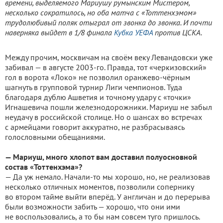
времени, выделяемого Мариушу румынским Мистером,
несколько сократилось, но оба матча с «Тоттенхэмом»
трудолюбивый поляк отыграл от звонка до звонка. И почти
наверняка выйдет в 1/8 финала
Кубка УЕФА
против ЦСКА.
Между прочим, москвичам на своём веку Левандовски уже
забивал — в августе 2003-го. Правда, тот «черкизовский»
гол в ворота «Локо» не позволил оранжево-чёрным
шагнуть в групповой турнир Лиги чемпионов. Туда
благодаря дублю Ашветия и точному удару с «точки»
Игнашевича пошли железнодорожники. Мариуш не забыл
неудачу в российской столице. Но о шансах во встречах
с армейцами говорит аккуратно, не разбрасываясь
голословными обещаниями.
— Мариуш, много хлопот вам доставил полуосновной
состав «Тоттенхэма»?
— Да уж немало. Начали-то мы хорошо, но, не реализовав
несколько отличных моментов, позволили сопернику
во втором тайме выйти вперёд. У англичан и до перерыва
были возможности забить — хорошо, что они ими
не воспользовались, а то бы нам совсем туго пришлось.