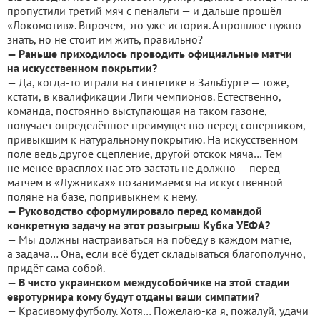
пропустили третий мяч с пенальти — и дальше прошёл
«Локомотив». Впрочем, это уже история. А прошлое нужно
знать, но не стоит им жить, правильно?
— Раньше приходилось проводить официальные матчи
на искусственном покрытии?
— Да, когда-то играли на синтетике в Зальбурге — тоже,
кстати, в квалификации Лиги чемпионов. Естественно,
команда, постоянно выступающая на таком газоне,
получает определённое преимущество перед соперником,
привыкшим к натуральному покрытию. На искусственном
поле ведь другое сцепление, другой отскок мяча… Тем
не менее врасплох нас это застать не должно — перед
матчем в «Лужниках» позанимаемся на искусственной
поляне на базе, попривыкнем к нему.
— Руководство сформулировало перед командой
конкретную задачу на этот розыгрыш Кубка УЕФА?
— Мы должны настраиваться на победу в каждом матче,
а задача… Она, если всё будет складываться благополучно,
придёт сама собой.
— В чисто украинском междусобойчике на этой стадии
евротурнира кому будут отданы ваши симпатии?
— Красивому футболу. Хотя… Пожелаю-ка я, пожалуй, удачи