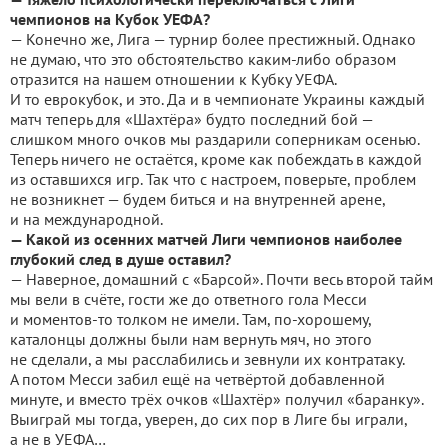
чемпионов на Кубок УЕФА?
— Конечно же, Лига — турнир более престижный. Однако
не думаю, что это обстоятельство каким-либо образом
отразится на нашем отношении к Кубку УЕФА.
И то еврокубок, и это. Да и в чемпионате Украины каждый
матч теперь для «Шахтёра» будто последний бой —
слишком много очков мы раздарили соперникам осенью.
Теперь ничего не остаётся, кроме как побеждать в каждой
из оставшихся игр. Так что с настроем, поверьте, проблем
не возникнет — будем биться и на внутренней арене,
и на международной.
— Какой из осенних матчей Лиги чемпионов наиболее
глубокий след в душе оставил?
— Наверное, домашний с «Барсой». Почти весь второй тайм
мы вели в счёте, гости же до ответного гола Месси
и моментов-то толком не имели. Там, по-хорошему,
каталонцы должны были нам вернуть мяч, но этого
не сделали, а мы расслабились и зевнули их контратаку.
А потом Месси забил ещё на четвёртой добавленной
минуте, и вместо трёх очков «Шахтёр» получил «баранку».
Выиграй мы тогда, уверен, до сих пор в Лиге бы играли,
а не в УЕФА…