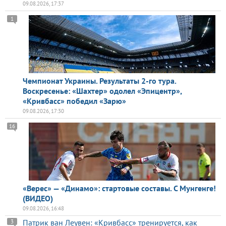
09.08.2026, 17:37
1
Чемпионат Украины. Результаты 2-го тура.
Воскресенье: «Шахтер» одолел «Эпицентр»,
«Кривбасс» победил «Зарю»
09.08.2026, 17:30
16
«Верес» — «Динамо»: стартовые составы. С Мунгенге!
(ВИДЕО)
09.08.2026, 16:48
Патрик ван Леувен: «Кривбасс» тренируется, как
3