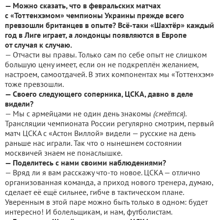
— Можно сказать, что в февральских матчах
с «Тоттенхэмом» чемпионы Украины прежде всего
превзошли британцев в опыте? Всё-таки «Шахтёр» каждый
год в Лиге играет, а лондонцы появляются в Европе
от случая к случаю.
— Отчасти вы правы. Только сам по себе опыт не слишком
большую цену имеет, если он не подкреплён желанием,
настроем, самоотдачей. В этих компонентах мы «Тоттенхэм»
тоже превзошли.
— Своего следующего соперника, ЦСКА, давно в деле
видели?
— Мы с армейцами не один день знакомы
(смеётся)
.
Трансляции чемпионата России регулярно смотрим, первый
матч ЦСКА с «Астон Виллой» видели — русские на день
раньше нас играли. Так что о нынешнем состоянии
москвичей знаем не понаслышке.
— Поделитесь с нами своими наблюдениями?
— Вряд ли я вам расскажу что-то новое. ЦСКА — отлично
организованная команда, а приход нового тренера, думаю,
сделает её ещё сильнее, гибче в тактическом плане.
Уверенным в этой паре можно быть только в одном: будет
интересно! И болельщикам, и нам, футболистам.