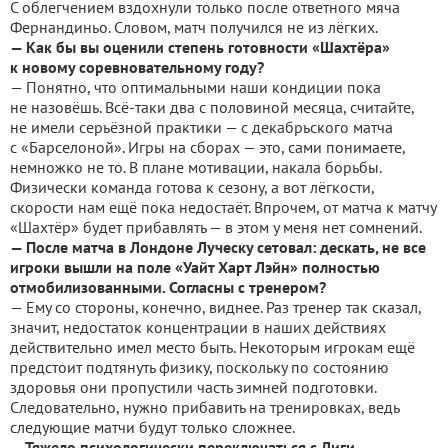
С облегчением вздохнули только после ответного мяча
Фернандиньо. Словом, матч получился не из лёгких.
— Как бы вы оценили степень готовности «Шахтёра»
к новому соревновательному году?
— Понятно, что оптимальными наши кондиции пока
не назовёшь. Всё-таки два с половиной месяца, считайте,
не имели серьёзной практики — с декабрьского матча
с «Барселоной». Игры на сборах — это, сами понимаете,
немножко не то. В плане мотивации, накала борьбы.
Физически команда готова к сезону, а вот лёгкости,
скорости нам ещё пока недостаёт. Впрочем, от матча к матчу
«Шахтёр» будет прибавлять — в этом у меня нет сомнений.
— После матча в Лондоне Луческу сетовал: дескать, не все
игроки вышли на поле «Уайт Харт Лэйн» полностью
отмобилизованными. Согласны с тренером?
— Ему со стороны, конечно, виднее. Раз тренер так сказал,
значит, недостаток концентрации в наших действиях
действительно имел место быть. Некоторым игрокам ещё
предстоит подтянуть физику, поскольку по состоянию
здоровья они пропустили часть зимней подготовки.
Следовательно, нужно прибавить на тренировках, ведь
следующие матчи будут только сложнее.
— Тяжело психологически переключаться с Лиги