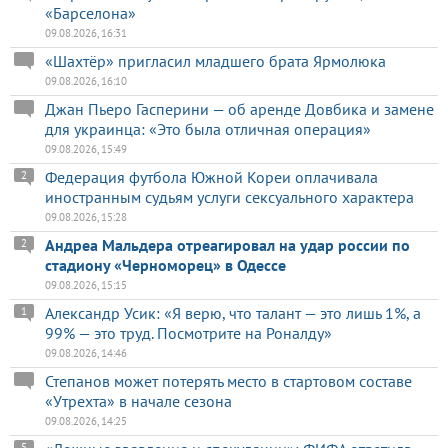
«Барселона»
09.08.2026, 16:31
«Шахтёр» пригласил младшего брата Ярмолюка
09.08.2026, 16:10
Джан Пьеро Гасперини — об аренде Довбика и замене
для украинца: «Это была отличная операция»
09.08.2026, 15:49
Федерация футбола Южной Кореи оплачивала
2
иностранным судьям услуги сексуального характера
09.08.2026, 15:28
Андреа Мальдера отреагировал на удар россии по
2
стадиону «Черноморец» в Одессе
09.08.2026, 15:15
Александр Усик: «Я верю, что талант — это лишь 1%, а
1
99% — это труд. Посмотрите на Роналду»
09.08.2026, 14:46
Степанов может потерять место в стартовом составе
«Утрехта» в начале сезона
09.08.2026, 14:25
5