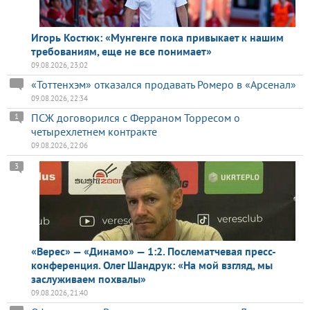
Игорь Костюк: «Мунгенге пока привыкает к нашим
требованиям, еще не все понимает»
09.08.2026, 23:02
«Тоттенхэм» отказался продавать Ромеро в «Арсенал»
09.08.2026, 22:34
ПСЖ договорился с Ферраном Торресом о
1
четырехлетнем контракте
09.08.2026, 22:06
3
«Верес» — «Динамо» — 1:2. Послематчевая пресс-
конференция. Олег Шандрук: «На мой взгляд, мы
заслуживаем похвалы»
09.08.2026, 21:40