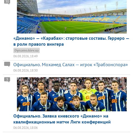
30
«Динамо» — «Карабах»: стартовые составы. Герреро —
в роли правого вингера
Dynamo.kiev.ua
06.08.2026, 18:49
Официально. Мохамед Салах — игрок «Трабзонспора»
06.08.2026, 18:30
3
Официально. Заявка киевского «Динамо» на
квалификационные матчи Лиги конференций
06.08.2026, 18:06