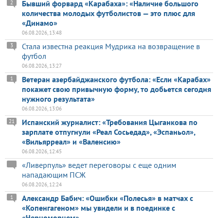
Бывший форвард «Карабаха»: «Наличие большого
2
количества молодых футболистов — это плюс для
«Динамо»
06.08.2026, 13:48
Стала известна реакция Мудрика на возвращение в
3
футбол
06.08.2026, 13:27
Ветеран азербайджанского футбола: «Если «Карабах»
1
покажет свою привычную форму, то добьется сегодня
нужного результата»
06.08.2026, 13:06
Испанский журналист: «Требования Цыганкова по
21
зарплате отпугнули «Реал Сосьедад», «Эспаньол»,
«Вильярреал» и «Валенсию»
06.08.2026, 12:45
«Ливерпуль» ведет переговоры с еще одним
нападающим ПСЖ
06.08.2026, 12:24
Александр Бабич: «Ошибки «Полесья» в матчах с
1
«Копенгагеном» мы увидели и в поединке с
«Черноморцем»