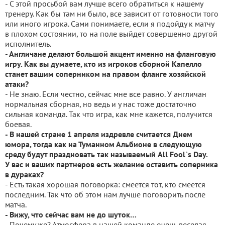
- С этой просьбой вам лучше всего обратиться к нашему
тренеру. Как бы там ни было, все зависит от готовности того
или иного игрока. Сами понимаете, если я подойду к матчу
в плохом состоянии, то на поле выйдет совершенно другой
исполнитель.
- Англичане делают большой акцент именно на фланговую
игру. Как вы думаете, кто из игроков сборной Капелло
станет вашим соперником на правом фланге хозяйской
атаки?
- Не знаю. Если честно, сейчас мне все равно. У англичан
нормальная сборная, но ведь и у нас тоже достаточно
сильная команда. Так что игра, как мне кажется, получится
боевая.
- В нашей стране 1 апреля издревле считается Днем
юмора, тогда как на Туманном Альбионе в следующую
среду будут праздновать так называемый All Fool`s Day.
У вас и ваших партнеров есть желание оставить соперника
в дураках?
- Есть такая хорошая поговорка: смеется тот, кто смеется
последним. Так что об этом нам лучше поговорить после
матча.
- Вижу, что сейчас вам не до шуток…
- Почему же? Атмосфера в нашей команде очень веселая,