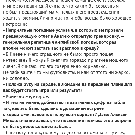
и мне это нравится. Я считаю, что каким бы серьезным
не был предстоящий матч, нельзя в его предвкушении
ходить угрюмым. Лично я за то, чтобы всегда было хорошее
настроение
- Неприятные погодные условия, в которых вы провели
предваряющую отлет в Англию открытую тренировку, —
генеральная репетиция английской погоды, которая
вполне может застать вас врасплох в среду?
- В Киеве ничего страшного не было: просто пошел
интенсивный мокрый снег, что гораздо приятнее мощного
ливня. Я считаю, что это совершенно нормально.
Не забывайте, что мы футболисты, и нам от этого ни жарко,
ни холодно.
- Положа руку на сердце, в Лондоне на переднем плане для
вас будет стоять игра или результат?
- Конечно же, второе.
- И тем не менее, добиваться позитивных цифр на табло
так, как это было сделано в домашней встрече
с хорватами, наверное не лучший вариант? Даже Алексей
Михайличенко заявил, что последние полчаса этой встречи
он бы с удовольствием забыл…
- Я не могу понять, почему все до сих вспоминают ту игру,