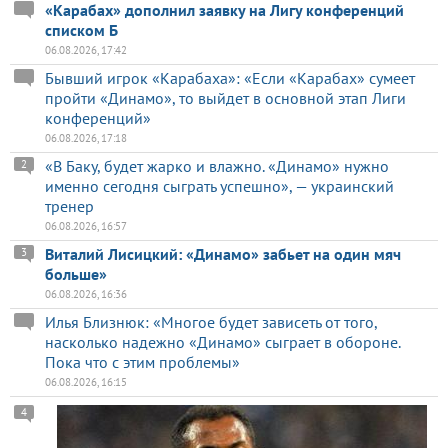
«Карабах» дополнил заявку на Лигу конференций
списком Б
06.08.2026, 17:42
Бывший игрок «Карабаха»: «Если «Карабах» сумеет
пройти «Динамо», то выйдет в основной этап Лиги
конференций»
06.08.2026, 17:18
«В Баку, будет жарко и влажно. «Динамо» нужно
2
именно сегодня сыграть успешно», — украинский
тренер
06.08.2026, 16:57
Виталий Лисицкий: «Динамо» забьет на один мяч
3
больше»
06.08.2026, 16:36
Илья Близнюк: «Многое будет зависеть от того,
насколько надежно «Динамо» сыграет в обороне.
Пока что с этим проблемы»
06.08.2026, 16:15
4