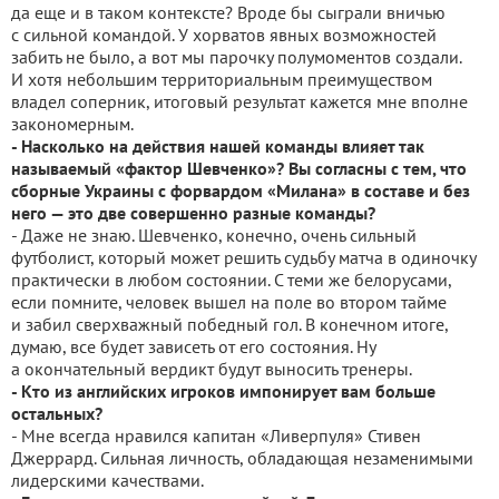
да еще и в таком контексте? Вроде бы сыграли вничью
с сильной командой. У хорватов явных возможностей
забить не было, а вот мы парочку полумоментов создали.
И хотя небольшим территориальным преимуществом
владел соперник, итоговый результат кажется мне вполне
закономерным.
- Насколько на действия нашей команды влияет так
называемый «фактор Шевченко»? Вы согласны с тем, что
сборные Украины с форвардом «Милана» в составе и без
него — это две совершенно разные команды?
- Даже не знаю. Шевченко, конечно, очень сильный
футболист, который может решить судьбу матча в одиночку
практически в любом состоянии. С теми же белорусами,
если помните, человек вышел на поле во втором тайме
и забил сверхважный победный гол. В конечном итоге,
думаю, все будет зависеть от его состояния. Ну
а окончательный вердикт будут выносить тренеры.
- Кто из английских игроков импонирует вам больше
остальных?
- Мне всегда нравился капитан «Ливерпуля» Стивен
Джеррард. Сильная личность, обладающая незаменимыми
лидерскими качествами.