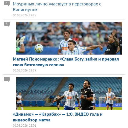
Моуринью лично участвует в переговорах с
1
Винисиусом
06.08.2026, 22:29
3
Матвей Пономаренко: «Слава Богу, забил и прервал
свою безголевую серию»
06.08.2026, 22:29
«Динамо» — «Карабах» — 1:0. ВИДЕО гола и
видеообзор матча
06.08.2026, 22:01