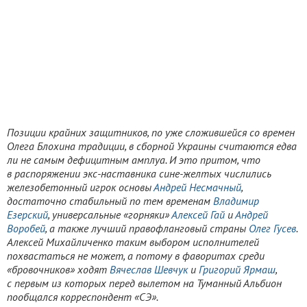
Позиции крайних защитников, по уже сложившейся со времен
Олега Блохина традиции, в сборной Украины считаются едва
ли не самым дефицитным амплуа. И это притом, что
в распоряжении экс-наставника сине-желтых числились
железобетонный игрок основы
Андрей Несмачный
,
достаточно стабильный по тем временам
Владимир
Езерский
, универсальные «горняки»
Алексей Гай
и
Андрей
Воробей
, а также лучший правофланговый страны
Олег Гусев
.
Алексей Михайличенко таким выбором исполнителей
похвастаться не может, а потому в фаворитах среди
«бровочников» ходят
Вячеслав Шевчук
и
Григорий Ярмаш
,
с первым из которых перед вылетом на Туманный Альбион
пообщался корреспондент «СЭ».