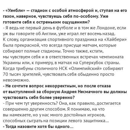
- «Уэмбли» — стадион с особой атмосферой и, ступая на его
газон, наверное, чувствуешь себя по-особому. Уже
готовите себя к остреньким ощущениям?
- Я ведь не первый день в футболе и в том же Лондоне, если
уж вы говорите об Англии, уже играл лет восемь назад.
К слову, организация спортивного праздника на «Хайбери»
была прекрасной, что всегда присуще матчам, которые
собирают полные стадионы. Точно также, кстати,
мы чувствуем себя и в ответственных встречах чемпионата
Украины или, к примеру, в матчах на Суперкубок страны.
Когда трибуны столичного НСК «Олимпийский» собирают
70 тысяч зрителей, чувствовать себя обыденно просто
невозможно.
- Не сочтите вопрос некорректным, но после отказа
от выступлений за сборную Андрея Несмачного вы должны
чувствовать себя более уверенно?
- При чем тут уверенность? Она, как правило, достигается
совершенно другим способом. Я понимаю, на что
вы намекаете, но у нас много достойных игроков,
способных сыграть на позиции левого защитника…
- Тогда назовите хотя бы одного…