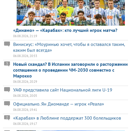
«Динамо» — «Карабах»: кто лучший игрок матча?
06.08.2026, 21:19
Винисиус: «Моуринью хочет, чтобы я оставался таким,
каким был всегда»
06.08.2026, 20:53
Новый скандал? В Испании заговорили о расторжении
3
соглашения о проведении ЧМ-2030 совместно с
Марокко
06.08.2026, 20:29
УАФ представила сайт Национальной лиги U-19
06.08.2026, 20:05
Официально. Ян Диоманде — игрок «Реала»
06.08.2026, 19:41
«Карабах» в Люблине поддержат 300 болельщиков
2
06.08.2026, 19:17