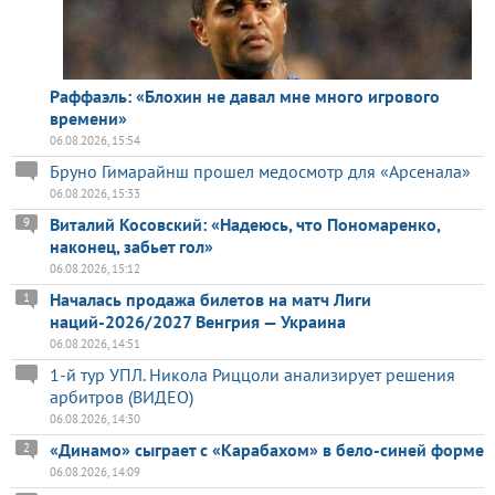
Раффаэль: «Блохин не давал мне много игрового
времени»
06.08.2026, 15:54
Бруно Гимарайнш прошел медосмотр для «Арсенала»
06.08.2026, 15:33
Виталий Косовский: «Надеюсь, что Пономаренко,
9
наконец, забьет гол»
06.08.2026, 15:12
Началась продажа билетов на матч Лиги
1
наций-2026/2027 Венгрия — Украина
06.08.2026, 14:51
1-й тур УПЛ. Никола Риццоли анализирует решения
арбитров (ВИДЕО)
06.08.2026, 14:30
«Динамо» сыграет с «Карабахом» в бело-синей форме
2
06.08.2026, 14:09