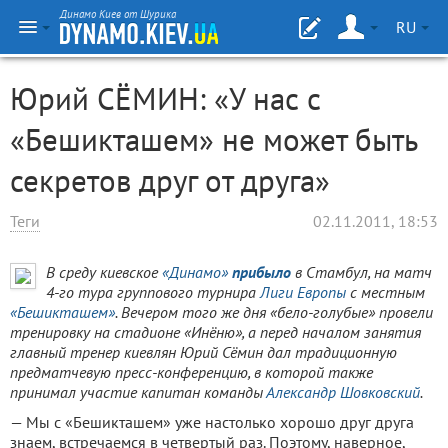
Динамо Киев от Шурика
RU
Юрий СЁМИН: «У нас с
«Бешикташем» не может быть
секретов друг от друга»
Теги
02.11.2011, 18:53
В среду киевское
«Динамо»
прибыло
в Стамбул, на матч
4-го тура группового турнира
Лиги Европы
с местным
«Бешикташем»
. Вечером того же дня «бело-голубые» провели
тренировку на стадионе «Инёню», а перед началом занятия
главный тренер киевлян Юрий Сёмин дал традиционную
предматчевую пресс-конференцию, в которой также
принимал участие капитан команды
Александр Шовковский
.
— Мы с «Бешикташем» уже настолько хорошо друг друга
знаем, встречаемся в четвертый раз. Поэтому, наверное,