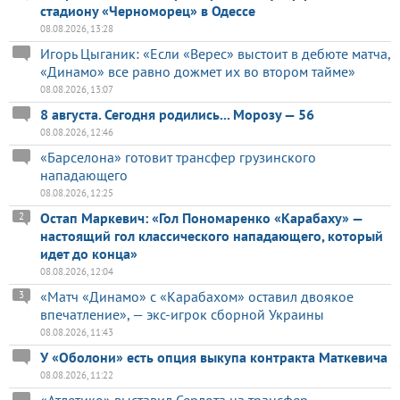
стадиону «Черноморец» в Одессе
08.08.2026, 13:28
Игорь Цыганик: «Если «Верес» выстоит в дебюте матча,
«Динамо» все равно дожмет их во втором тайме»
08.08.2026, 13:07
8 августа. Сегодня родились... Морозу — 56
08.08.2026, 12:46
«Барселона» готовит трансфер грузинского
нападающего
08.08.2026, 12:25
Остап Маркевич: «Гол Пономаренко «Карабаху» —
2
настоящий гол классического нападающего, который
идет до конца»
08.08.2026, 12:04
«Матч «Динамо» с «Карабахом» оставил двоякое
3
впечатление», — экс-игрок сборной Украины
08.08.2026, 11:43
У «Оболони» есть опция выкупа контракта Маткевича
08.08.2026, 11:22
«Атлетико» выставил Серлота на трансфер