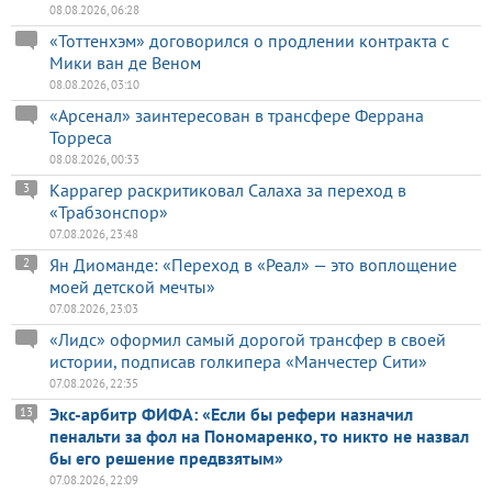
08.08.2026, 06:28
«Тоттенхэм» договорился о продлении контракта с
Мики ван де Веном
08.08.2026, 03:10
«Арсенал» заинтересован в трансфере Феррана
Торреса
08.08.2026, 00:33
Каррагер раскритиковал Салаха за переход в
3
«Трабзонспор»
07.08.2026, 23:48
Ян Диоманде: «Переход в «Реал» — это воплощение
2
моей детской мечты»
07.08.2026, 23:03
«Лидс» оформил самый дорогой трансфер в своей
истории, подписав голкипера «Манчестер Сити»
07.08.2026, 22:35
Экс-арбитр ФИФА: «Если бы рефери назначил
13
пенальти за фол на Пономаренко, то никто не назвал
бы его решение предвзятым»
07.08.2026, 22:09