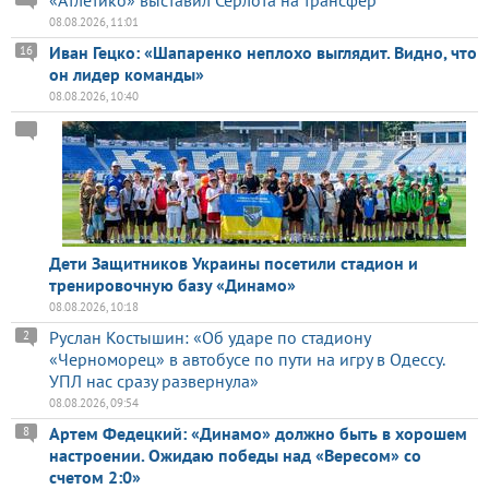
08.08.2026, 11:01
Иван Гецко: «Шапаренко неплохо выглядит. Видно, что
16
он лидер команды»
08.08.2026, 10:40
Дети Защитников Украины посетили стадион и
тренировочную базу «Динамо»
08.08.2026, 10:18
Руслан Костышин: «Об ударе по стадиону
2
«Черноморец» в автобусе по пути на игру в Одессу.
УПЛ нас сразу развернула»
08.08.2026, 09:54
Артем Федецкий: «Динамо» должно быть в хорошем
8
настроении. Ожидаю победы над «Вересом» со
счетом 2:0»