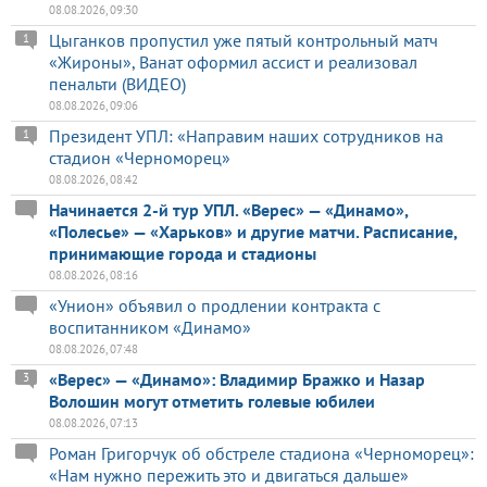
08.08.2026, 09:30
Цыганков пропустил уже пятый контрольный матч
1
«Жироны», Ванат оформил ассист и реализовал
пенальти (ВИДЕО)
08.08.2026, 09:06
Президент УПЛ: «Направим наших сотрудников на
1
стадион «Черноморец»
08.08.2026, 08:42
Начинается 2-й тур УПЛ. «Верес» — «Динамо»,
«Полесье» — «Харьков» и другие матчи. Расписание,
принимающие города и стадионы
08.08.2026, 08:16
«Унион» объявил о продлении контракта с
воспитанником «Динамо»
08.08.2026, 07:48
«Верес» — «Динамо»: Владимир Бражко и Назар
3
Волошин могут отметить голевые юбилеи
08.08.2026, 07:13
Роман Григорчук об обстреле стадиона «Черноморец»:
«Нам нужно пережить это и двигаться дальше»