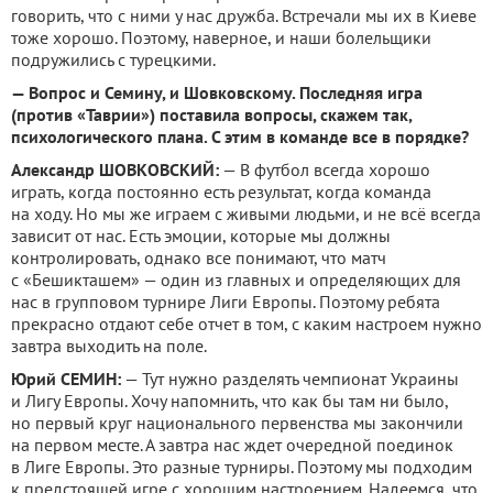
говорить, что с ними у нас дружба. Встречали мы их в Киеве
тоже хорошо. Поэтому, наверное, и наши болельщики
подружились с турецкими.
— Вопрос и Семину, и Шовковскому. Последняя игра
(против «Таврии») поставила вопросы, скажем так,
психологического плана. С этим в команде все в порядке?
Александр ШОВКОВСКИЙ:
— В футбол всегда хорошо
играть, когда постоянно есть результат, когда команда
на ходу. Но мы же играем с живыми людьми, и не всё всегда
зависит от нас. Есть эмоции, которые мы должны
контролировать, однако все понимают, что матч
с «Бешикташем» — один из главных и определяющих для
нас в групповом турнире Лиги Европы. Поэтому ребята
прекрасно отдают себе отчет в том, с каким настроем нужно
завтра выходить на поле.
Юрий СЕМИН:
— Тут нужно разделять чемпионат Украины
и Лигу Европы. Хочу напомнить, что как бы там ни было,
но первый круг национального первенства мы закончили
на первом месте. А завтра нас ждет очередной поединок
в Лиге Европы. Это разные турниры. Поэтому мы подходим
к предстоящей игре с хорошим настроением. Надеемся, что