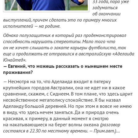
33 года, пора уже
задуматься
об окончании
выступлений, причем сделать это по примеру многих
исполнителей — на родине.
Однако полузащитник в который раз продемонстрировал
способность нарушать стереотипы. Мало того что
он не хочет слышать о закате карьеры футболиста, так
еще и продолжать ее отправился в австралийскую «Аделаида
Юнайтед».
— Евгений, что можешь рассказать о нынешнем месте
проживания?
— Несмотря на то, что Аделаида входит в пятерку
крупнейших городов Австралии, она не идет ни в какое
сравнение, скажем, с Сиднеем. В том плане, что здесь царит
несвойственное мегаполису спокойствие. Я бы назвал
Аделаиду большой деревней. Но при этом я вовсе не имею
в виду, что здесь нечем заняться. Да и природа очень
красивая, к примеру, в данный момент я смотрю
на накатывающиеся на берег волны океана
(разговор
состоялся в 22.30 по местному времени. — Прим.авт.)
...