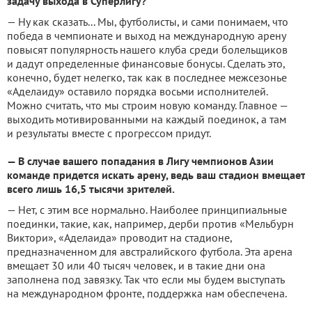
задачу выхода в Суперлигу?
— Ну как сказать... Мы, футболисты, и сами понимаем, что
победа в чемпионате и выход на международную арену
повысят популярность нашего клуба среди болельщиков
и дадут определенные финансовые бонусы. Сделать это,
конечно, будет нелегко, так как в последнее межсезонье
«Аделаиду» оставило порядка восьми исполнителей.
Можно считать, что мы строим новую команду. Главное —
выходить мотивированными на каждый поединок, а там
и результаты вместе с прогрессом придут.
— В случае вашего попадания в Лигу чемпионов Азии
команде придется искать арену, ведь ваш стадион вмещает
всего лишь 16,5 тысячи зрителей.
— Нет, с этим все нормально. Наиболее принципиальные
поединки, такие, как, например, дерби против «Мельбурн
Виктори», «Аделаида» проводит на стадионе,
предназначенном для австралийского футбола. Эта арена
вмещает 30 или 40 тысяч человек, и в такие дни она
заполнена под завязку. Так что если мы будем выступать
на международном фронте, поддержка нам обеспечена.