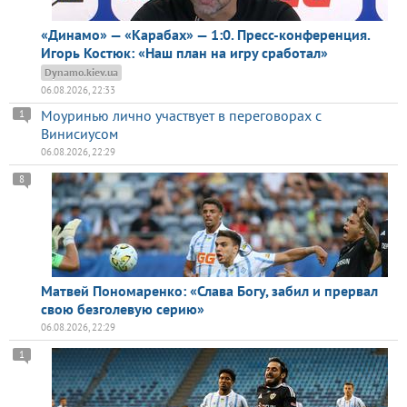
«Динамо» — «Карабах» — 1:0. Пресс-конференция.
Игорь Костюк: «Наш план на игру сработал»
Dynamo.kiev.ua
06.08.2026, 22:33
Моуринью лично участвует в переговорах с
1
Винисиусом
06.08.2026, 22:29
8
Матвей Пономаренко: «Слава Богу, забил и прервал
свою безголевую серию»
06.08.2026, 22:29
1