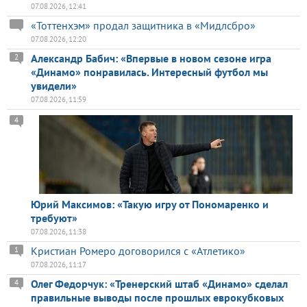
07.08.2026, 12:41
«Тоттенхэм» продал защитника в «Мидлсбро»
07.08.2026, 12:20
Александр Бабич: «Впервые в новом сезоне игра
2
«Динамо» понравилась. Интересный футбол мы
увидели»
07.08.2026, 11:59
4
Юрий Максимов: «Такую игру от Пономаренко и
требуют»
07.08.2026, 11:38
Кристиан Ромеро договорился с «Атлетико»
1
07.08.2026, 11:17
Олег Федорчук: «Тренерский штаб «Динамо» сделал
4
правильные выводы после прошлых еврокубковых