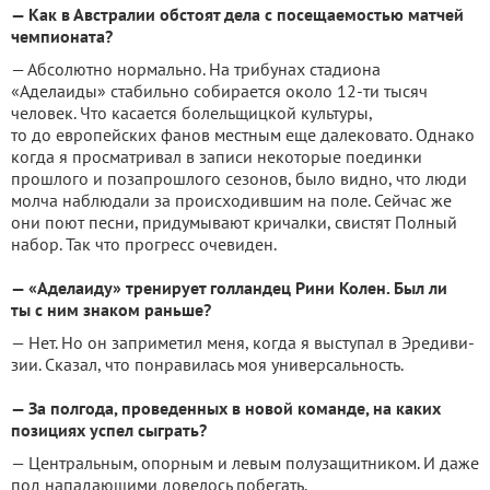
— Как в Австралии обстоят дела с посещаемостью матчей
чемпионата?
— Абсолютно нормально. На трибунах стадиона
«Аделаиды» стабильно собирается около 12-ти тысяч
человек. Что касается болельщицкой культуры,
то до европейских фанов местным еще далековато. Однако
когда я просматривал в записи некоторые поединки
прошлого и позапрошлого сезонов, было видно, что люди
молча наблюдали за происходившим на поле. Сейчас же
они поют песни, придумывают кричалки, свистят Полный
набор. Так что прогресс очевиден.
— «Аделаиду» тренирует голландец Рини Колен. Был ли
ты с ним знаком раньше?
— Нет. Но он заприметил меня, когда я выступал в Эредиви-
зии. Сказал, что понравилась моя универсальность.
— За полгода, проведенных в новой команде, на каких
позициях успел сыграть?
— Центральным, опорным и левым полузащитником. И даже
под нападающими довелось побегать.