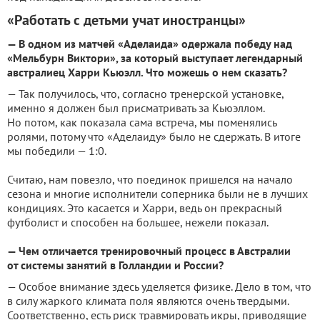
«Работать с детьми учат иностранцы»
— В одном из матчей «Аделаида» одержала победу над
«Мельбурн Виктори», за который выступает легендарный
австралиец Харри Кьюэлл. Что можешь о нем сказать?
— Так получилось, что, согласно тренерской установке,
именно я должен был присматривать за Кьюэллом.
Но потом, как показала сама встреча, мы поменялись
ролями, потому что «Аделаиду» было не сдержать. В итоге
мы победили — 1:0.
Считаю, нам повезло, что поединок пришелся на начало
сезона и многие исполнители соперника были не в лучших
кондициях. Это касается и Харри, ведь он прекрасный
футболист и способен на большее, нежели показал.
— Чем отличается тренировочный процесс в Австралии
от системы занятий в Голландии и России?
— Особое внимание здесь уделяется физике. Дело в том, что
в силу жаркого климата поля являются очень твердыми.
Соответственно, есть риск травмировать икры, приводящие