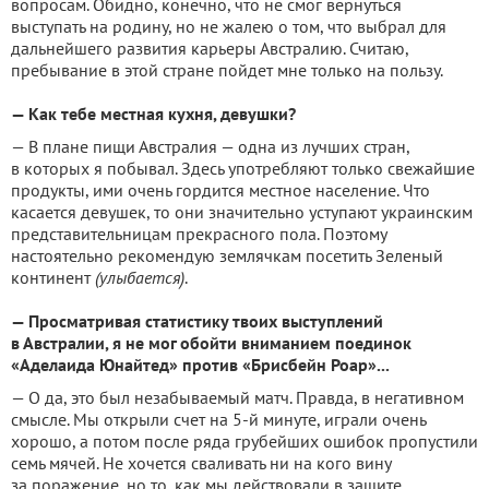
вопросам. Обидно, конечно, что не смог вернуться
выступать на родину, но не жалею о том, что выбрал для
дальнейшего развития карьеры Австралию. Считаю,
пребывание в этой стране пойдет мне только на пользу.
— Как тебе местная кухня, девушки?
— В плане пищи Австралия — одна из лучших стран,
в которых я побывал. Здесь употребляют только свежайшие
продукты, ими очень гордится местное население. Что
касается девушек, то они значительно уступают украинским
представительницам прекрасного пола. Поэтому
настоятельно рекомендую землячкам посетить Зеленый
континент
(улыбается)
.
— Просматривая статистику твоих выступлений
в Австралии, я не мог обойти вниманием поединок
«Аделаида Юнайтед» против «Брисбейн Роар»...
— О да, это был незабываемый матч. Правда, в негативном
смысле. Мы открыли счет на 5-й минуте, играли очень
хорошо, а потом после ряда грубейших ошибок пропустили
семь мячей. Не хочется сваливать ни на кого вину
за поражение, но то, как мы действовали в защите,