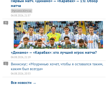
Первый матч. «Динамо» — «Карабах» — 1:0. Обзор
матча
Dynamo.kiev.ua
06.08.2026, 21:57
9
«Динамо» — «Карабах»: кто лучший игрок матча?
06.08.2026, 21:19
Винисиус: «Моуринью хочет, чтобы я оставался таким,
1
каким был всегда»
06.08.2026, 20:53
Все новости →