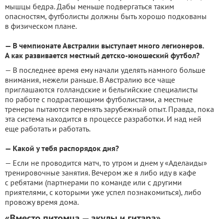
мышцы бедра. Дабы меньше подвергаться таким
опасностям, футболисты должны быть хорошо подкованы
в физическом плане.
— В чемпионате Австралии выступает много легионеров.
А как развивается местный детско-юношеский футбол?
— В последнее время ему начали уделять намного больше
внимания, нежели раньше. В Австралию все чаще
приглашаются голландские и бельгийские специалисты
по работе с подрастающими футболистами, а местные
тренеры пытаются перенять зарубежный опыт. Правда, пока
эта система находится в процессе разработки. И над ней
еще работать и работать.
— Какой у тебя распорядок дня?
— Если не проводится матч, то утром и днем у «Аделаиды»
тренировочные занятия. Вечером же я либо иду в кафе
с ребятами (партнерами по команде или с другими
приятелями, с которыми уже успел познакомиться), либо
провожу время дома.
«Вместо питомца — акулы и гитара»