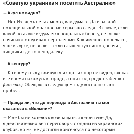
«Советую украинкам посетить Австралию»
— Акул не видно?
— Нет. Их здесь не так много, как думают Да и за этой
потенциальной опасностью серьезно следят. В случае, если
какой-то акуле вздумается подплыть к берегу, ее тут же
начинают отпугивать вертолетами. Как именно это делают,
я не в курсе, но знаю — если слышен гул винтов, значит,
хищники где-то неподалеку.
— А кенгуру?
— К своему стыду, вживую я их до сих пор не видел, так как
все время нахожусь в городе, а они сюда редко забегают
(смеется).
Обещаю, в следующем году восполню этот
пробел.
— Правда ли, что до переезда в Австралию ты мог
оказаться в «Волыни»?
— Мне бы не хотелось возвращаться кэтой теме. Да,
я действительно вел переговоры с одним из украинских
клубов, но мы не достигли консенсуса по некоторым