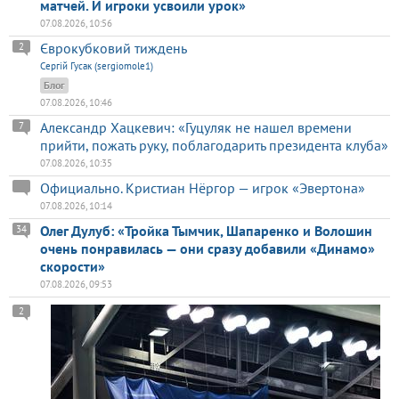
матчей. И игроки усвоили урок»
07.08.2026, 10:56
Єврокубковий тиждень
2
Сергій Гусак (sergiomole1)
Блог
07.08.2026, 10:46
Александр Хацкевич: «Гуцуляк не нашел времени
7
прийти, пожать руку, поблагодарить президента клуба»
07.08.2026, 10:35
Официально. Кристиан Нёргор — игрок «Эвертона»
07.08.2026, 10:14
Олег Дулуб: «Тройка Тымчик, Шапаренко и Волошин
34
очень понравилась — они сразу добавили «Динамо»
скорости»
07.08.2026, 09:53
2