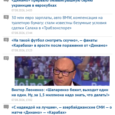
украинцев в еврокубках
07.08.2026, 14:05
30 млн евро зарплаты, авто BMW, компенсация на
9
туалетную бумагу: стали известны безумные условия
сделки Салаха в «Трабзонспоре»
07.08.2026, 13:44
«На такой футбол смотреть скучно», — фанаты
6
«Карабаха» в ярости после поражения от «Динамо»
07.08.2026, 13:23
17
Виктор Леоненко: «Шапаренко бежит, выходит один
на один. Ну, за 1,5 миллиона надо знать, что делать!»
07.08.2026, 13:02
«С надеждой на лучшее», — азербайджанские СМИ — о
матче «Динамо» — «Карабах»