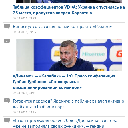
Таблица коэффициентов УЕФА: Украина опустилась на
23 место, пропустив вперед Хорватию
07.08.2026, 09:29
Винисиус согласовал новый контракт с «Реалом»
07.08.2026, 09:05
1
«Динамо» — «Карабах» — 1:0. Пресс-конференция.
Гурбан Гурбанов: «Столкнулись с
дисциплинированной командой»
07.08.2026, 08:41
Готовится переход? Яремчук в пабликах начал активно
1
«лайкать» «Трабзонспор»
07.08.2026, 08:15
«Газон прослужил более 20 лет. Дренажная система
уже не выполняла своих функций», — гендир