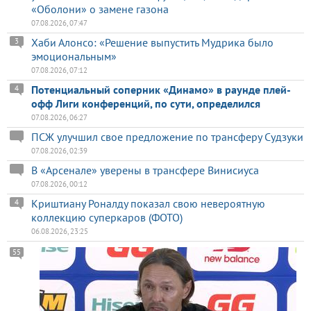
«Оболони» о замене газона
07.08.2026, 07:47
Хаби Алонсо: «Решение выпустить Мудрика было
3
эмоциональным»
07.08.2026, 07:12
Потенциальный соперник «Динамо» в раунде плей-
4
офф Лиги конференций, по сути, определился
07.08.2026, 06:27
ПСЖ улучшил свое предложение по трансферу Судзуки
07.08.2026, 02:39
В «Арсенале» уверены в трансфере Винисиуса
07.08.2026, 00:12
Криштиану Роналду показал свою невероятную
4
коллекцию суперкаров (ФОТО)
06.08.2026, 23:25
55