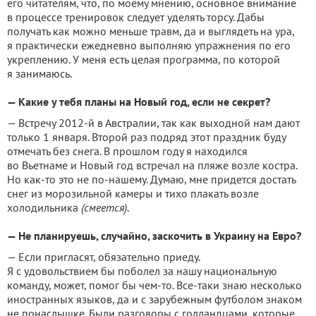
его читателям, что, по моему мнению, основное внимание
в процессе тренировок следует уделять торсу. Дабы
получать как можно меньше травм, да и выглядеть на ура,
я практически ежедневно выполняю упражнения по его
укреплению. У меня есть целая программа, по которой
я занимаюсь.
— Какие у тебя планы на Новый год, если не секрет?
— Встречу 2012-й в Австралии, так как выходной нам дают
только 1 января. Второй раз подряд этот праздник буду
отмечать без снега. В прошлом году я находился
во Вьетнаме и Новый год встречал на пляже возле костра.
Но как-то это не по-нашему. Думаю, мне придется достать
снег из морозильной камеры и тихо плакать возле
холодильника
(смеется)
.
— Не планируешь, случайно, заскочить в Украину на Евро?
— Если пригласят, обязательно приеду.
Я с удовольствием бы поболел за нашу национальную
команду, может, помог бы чем-то. Все-таки знаю несколько
иностранных языков, да и с зарубежным футболом знаком
не понаслышке. Были разговоры с голландцами, которые