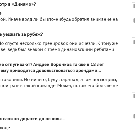
мотр в «Динамо»?
е
ой. Иначе вряд ли бы кто-нибудь обратил внимание на
е уезжать за рубеж?
 спустя несколько тренировок они исчезли. К тому же
ве, ведь был знаком с тремя динамовскими ребятами
е отпугивают? Андрей Воронков также в 18 лет
 ему приходится довольствоваться арендами…
оворили. Но ничего, буду стараться, а там посмотрим,
 поиграть в такой команде. Может, потом его больше не
ях сложно дорасти до основы…
ходе.