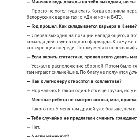
— Минчане ведь дважды на тебя выходили, но ты 
— Просто не хотел туда ехать. Когда возникла пер
белорусских вариантах: о «Динамо» и БАТЭ.
— Год прошел. Как складывается карьера в Киеве?
— Сперва выходил на позиции нападающего, а по
команда действует в одного форварда. К тому же т
конкуренция впереди. Потому меня и переквалифи
— Если верить статистике, провел всего девять ма
— Уезжал в расположение сборной. Потом было тяж
там играют сильнейшие. По блату не получится
(ул
— Как к легионеру относятся в коллективе?
— Нормально. Я такой один. Есть еще грузин, но у 
— Местные ребята не смотрят искоса, мол, приех
— Такого нет. У меня там друзей уже больше, чем в
— Тебе случайно не предлагали сменить гражданс
— Нет.
— А если намекнут?