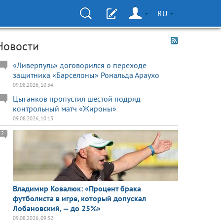
RU
Новости
«Ливерпуль» договорился о переходе
защитника «Барселоны» Рональда Араухо
09.08.2026, 10:34
Цыганков пропустил шестой подряд
контрольный матч «Жироны»
09.08.2026, 10:13
2
Владимир Ковалюк: «Процент брака
футболиста в игре, который допускал
Лобановский, — до 25%»
09.08.2026, 09:52