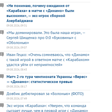
«Не понимаю, почему ожидания от
«Карабаха» в матче с «Динамо» были
высокими», — экс-игрок сборной
Азербайджана
09.08.2026, 09:31
«Мы доминировали. Это была наша игра», —
1
Сергей Шищенко про 0:0 «Буковины» с
«Оболонью»
09.08.2026, 09:07
Иван Гецко: «Очень сомневаюсь, что «Динамо»
2
с такой игрой в ответном матче с «Карабахом»
удастся уйти от неприятностей»
09.08.2026, 08:43
Матч 2-го тура чемпионата Украины «Верес»
— «Динамо»: статистическое превью
09.08.2026, 08:17
Довбик дебютировал за «Болонью» (ФОТО)
09.08.2026, 07:49
Экс-игрок «Карабаха»: «Уверен, что команда
сыграет лучше, чем в первой игре с «Динамо»