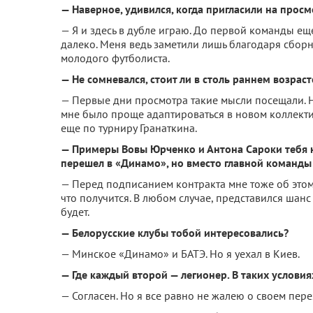
— Наверное, удивился, когда пригласили на прос
— Я и здесь в дубле играю. До первой команды ещ
далеко. Меня ведь заметили лишь благодаря сборн
молодого футболиста.
— Не сомневался, стоит ли в столь раннем возраст
— Первые дни просмотра такие мысли посещали. Но
мне было проще адаптироваться в новом коллекти
еще по турниру Гранаткина.
— Примеры Вовы Юрченко и Антона Сароки тебя н
перешел в «Динамо», но вместо главной команды
— Перед подписанием контракта мне тоже об этом г
что получится. В любом случае, представился шанс
будет.
— Белорусские клубы тобой интересовались?
— Минское «Динамо» и БАТЭ. Но я уехал в Киев.
— Где каждый второй — легионер. В таких услови
— Согласен. Но я все равно не жалею о своем пере