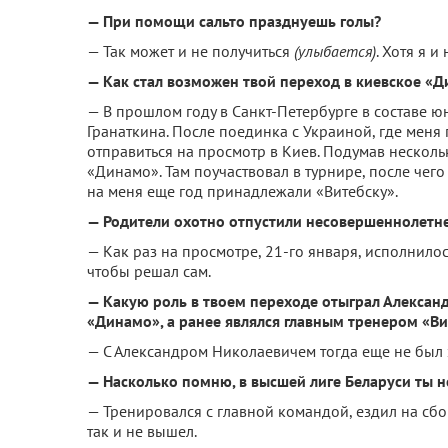
— При помощи сальто празднуешь голы?
— Так может и не получиться
(улыбается)
. Хотя я и
— Как стал возможен твой переход в киевское «
— В прошлом году в Санкт-Петербурге в составе 
Гранаткина. После поединка с Украиной, где мен
отправиться на просмотр в Киев. Подумав нескол
«Динамо». Там поучаствовал в турнире, после чего
на меня еще год принадлежали «Витебску».
— Родители охотно отпустили несовершеннолетне
— Как раз на просмотре, 21-го января, исполнилось
чтобы решал сам.
— Какую роль в твоем переходе отыграл Алексан
«Динамо», а ранее являлся главным тренером «Ви
— С Александром Николаевичем тогда еще не был зн
— Насколько помню, в высшей лиге Беларуси ты 
— Тренировался с главной командой, ездил на сбор
так и не вышел.