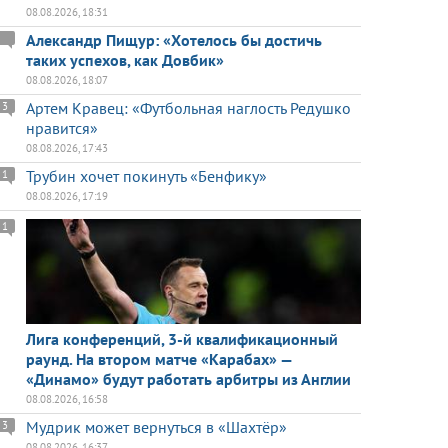
08.08.2026, 18:31
Александр Пищур: «Хотелось бы достичь
таких успехов, как Довбик»
08.08.2026, 18:07
Артем Кравец: «Футбольная наглость Редушко
3
нравится»
08.08.2026, 17:43
Трубин хочет покинуть «Бенфику»
1
08.08.2026, 17:19
1
Лига конференций, 3-й квалификационный
раунд. На втором матче «Карабах» —
«Динамо» будут работать арбитры из Англии
08.08.2026, 16:58
Мудрик может вернуться в «Шахтёр»
3
08.08.2026, 16:37