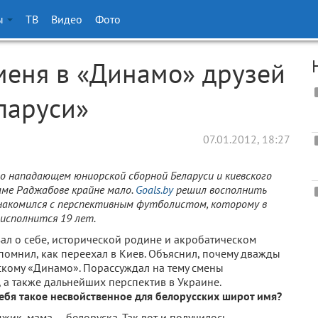
ы
ТВ
Видео
Фото
меня в «Динамо» друзей
ларуси»
07.01.2012, 18:27
о нападающем юниорской сборной Беларуси и киевского
ме Раджабове крайне мало.
Goals.by
решил восполнить
знакомился с перспективным футболистом, которому в
 исполнится 19 лет.
зал о себе, исторической родине и акробатическом
помнил, как переехал в Киев. Объяснил, почему дважды
скому «Динамо». Порассуждал на тему смены
, а также дальнейших перспектив в Украине.
тебя такое несвойственное для белорусских широт имя?
жик, мама — белоруска. Так вот и получилось.