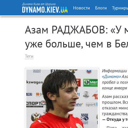
Динамо Киев от Шурика
Новости
Блоги
Турнир
Азам РАДЖАБОВ: «У 
уже больше, чем в Бе
Теги
Информации 
«Динамо»
Аза
пробел и по
конце января
Азам расска
прошлом. Вс
отказал мин
гражданства
— Откуда у 
— Папа — тад