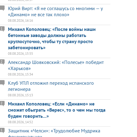
Юрий Вирт: «Я не соглашусь со многими — у
«Динамо» не все так плохо»
08.08.2026, 16:16
Михаил Кополовец: «После войны наши
1
бетонные заводы должны работать
круглосуточно, чтобы ту страну просто
забетонировать»
08.08.2026, 15:55
Александр Шовковский: «Полесье» победит
2
«Харьков»
08.08.2026, 15:34
Клуб УПЛ отложил переход испанского
легионера
08.08.2026, 15:13
Михаил Кополовец: «Если «Динамо» не
2
сможет обыграть «Верес», то о чем мы тогда
будем говорить...»
08.08.2026, 14:52
Защитник «Челси»: «Трудолюбие Мудрика
1
феноменально»