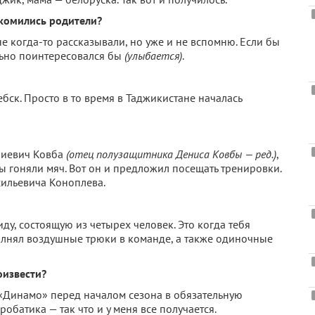
комились родители?
 когда-то рассказывали, но уже и не вспомню. Если бы
ельно поинтересовался бы
(улыбается)
.
бск. Просто в то время в Таджикистане началась
риевич Ковба
(отец полузащитника Дениса Ковбы — ред.)
,
мы гоняли мяч. Вот он и предложил посещать тренировки.
сильевича Коноплева.
иду, состоящую из четырех человек. Это когда тебя
полнял воздушные трюки в команде, а также одиночные
оизвести?
м «Динамо» перед началом сезона в обязательную
батика — так что и у меня все получается.