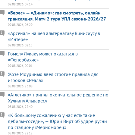
09.08.2026, 07:14
«Верес» — «Динамо»: где смотреть, онлайн
трансляция. Матч 2 тура УПЛ сезона-2026/27
09.08.2026, 06:29
«Арсенал» нашёл альтернативу Винисиусу в
1
«Интере»
09.08.2026, 02:15
Ромелу Лукаку может оказаться в
«Фенербахче»
09.08.2026, 00:01
Жозе Моуринью ввел строгие правила для
3
игроков «Реала»
08.08.2026, 23:08
«Атлетико» принял окончательное решение по
Хулиану Альваресу
08.08.2026, 22:40
«К большому сожалению у нас есть такие
5
дебилы-соседи», — Юрий Вирт об ударе русни
по стадиону «Черноморец»
08.08.2026, 22:12